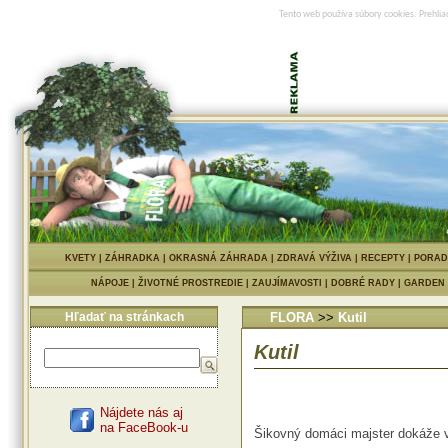
Tento web používa súbory cookies. Prehlia
KVETY
|
ZÁHRADKA
|
OKRASNÁ ZÁHRADA
|
ZDRAVÁ VÝŽIVA
|
RECEPTY
|
PORAD
NÁPOJE
|
ŽIVOTNÉ PROSTREDIE
|
ZAUJÍMAVOSTI
|
DOBRÉ RADY
|
GARDEN
Hľadať na stránkach
FLORA
>>
Kutil
Kutil
Nájdete nás aj
na FaceBook-u
Šikovný domáci majster dokáže vše