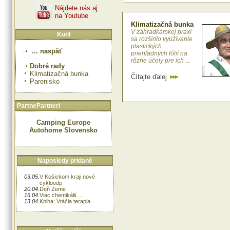
Nájdete nás aj
na Youtube
Klimatizačná bunka
V záhradkárskej praxi
Kutil
sa rozšírilo využívanie
plastických
... naspäť
priehľadných fólií na
rôzne účely pre ich ...
Dobré rady
Klimatizačná bunka
Čítajte ďalej
Parenisko
PartnePartneri
Camping Europe
Autohome Slovensko
Naposledy pridané
03.05.
V Košickom kraji nové
cykloodp
20.04.
Deň Zeme
16.04.
Viac chemikálií ...
13.04.
Kniha: Vtáčia terapia