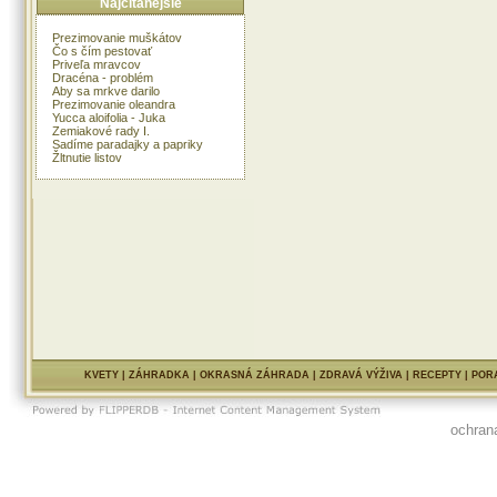
Najčítanejšie
Prezimovanie muškátov
Čo s čím pestovať
Priveľa mravcov
Dracéna - problém
Aby sa mrkve darilo
Prezimovanie oleandra
Yucca aloifolia - Juka
Zemiakové rady I.
Sadíme paradajky a papriky
Žltnutie listov
KVETY
|
ZÁHRADKA
|
OKRASNÁ ZÁHRADA
|
ZDRAVÁ VÝŽIVA
|
RECEPTY
|
POR
ochran