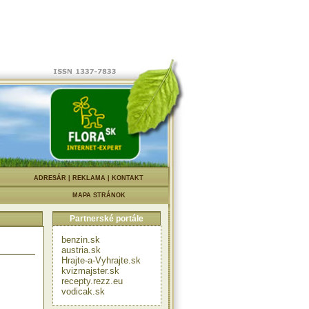
|
ADRESÁR
|
REKLAMA
|
KONTAKT
MAPA STRÁNOK
Partnerské portále
benzin.sk
austria.sk
Hrajte-a-Vyhrajte.sk
kvizmajster.sk
recepty.rezz.eu
vodicak.sk