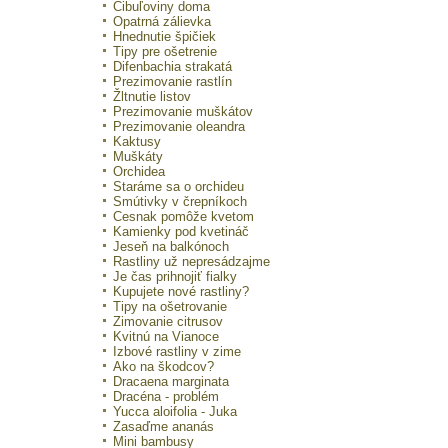
Cibuľoviny doma
Opatrná zálievka
Hnednutie špičiek
Tipy pre ošetrenie
Difenbachia strakatá
Prezimovanie rastlín
Žltnutie listov
Prezimovanie muškátov
Prezimovanie oleandra
Kaktusy
Muškáty
Orchidea
Staráme sa o orchideu
Smútivky v črepníkoch
Cesnak pomôže kvetom
Kamienky pod kvetináč
Jeseň na balkónoch
Rastliny už nepresádzajme
Je čas prihnojiť fialky
Kupujete nové rastliny?
Tipy na ošetrovanie
Zimovanie citrusov
Kvitnú na Vianoce
Izbové rastliny v zime
Ako na škodcov?
Dracaena marginata
Dracéna - problém
Yucca aloifolia - Juka
Zasaďme ananás
Mini bambusy