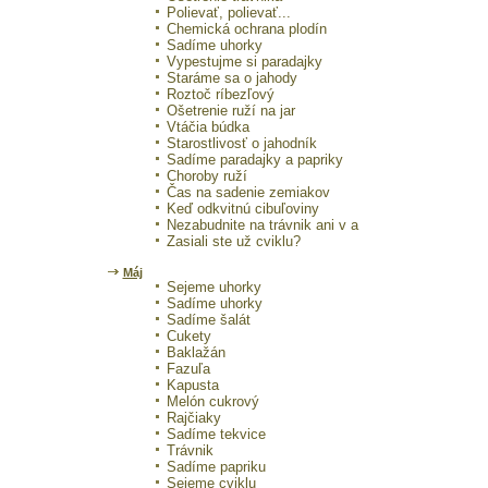
Polievať, polievať...
Chemická ochrana plodín
Sadíme uhorky
Vypestujme si paradajky
Staráme sa o jahody
Roztoč ríbezľový
Ošetrenie ruží na jar
Vtáčia búdka
Starostlivosť o jahodník
Sadíme paradajky a papriky
Choroby ruží
Čas na sadenie zemiakov
Keď odkvitnú cibuľoviny
Nezabudnite na trávnik ani v a
Zasiali ste už cviklu?
Máj
Sejeme uhorky
Sadíme uhorky
Sadíme šalát
Cukety
Baklažán
Fazuľa
Kapusta
Melón cukrový
Rajčiaky
Sadíme tekvice
Trávnik
Sadíme papriku
Sejeme cviklu