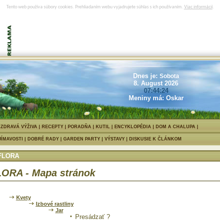
Tento web používa súbory cookies. Prehliadaním webu vyjadrujete súhlas s ich používaním.
Viac informácií
.
Dnes je:
Sobota
8. August 2026
07:44:25
Meniny má: Oskar
|
ZDRAVÁ VÝŽIVA
|
RECEPTY
|
PORADŇA
|
KUTIL
|
ENCYKLOPÉDIA
|
DOM A CHALUPA
JÍMAVOSTI
|
DOBRÉ RADY
|
GARDEN PARTY
|
VÝSTAVY
|
DISKUSIE K ČLÁNKOM
FLORA
ORA - Mapa stránok
Kvety
Izbové rastliny
Jar
Presádzať ?