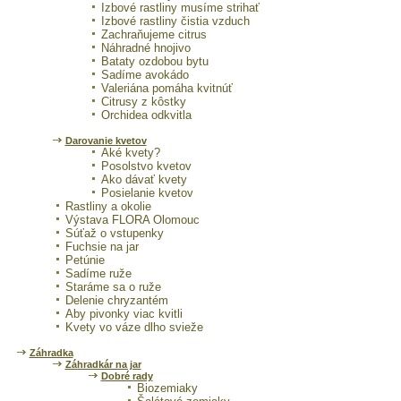
Izbové rastliny musíme strihať
Izbové rastliny čistia vzduch
Zachraňujeme citrus
Náhradné hnojivo
Bataty ozdobou bytu
Sadíme avokádo
Valeriána pomáha kvitnúť
Citrusy z kôstky
Orchidea odkvitla
Darovanie kvetov
Aké kvety?
Posolstvo kvetov
Ako dávať kvety
Posielanie kvetov
Rastliny a okolie
Výstava FLORA Olomouc
Súťaž o vstupenky
Fuchsie na jar
Petúnie
Sadíme ruže
Staráme sa o ruže
Delenie chryzantém
Aby pivonky viac kvitli
Kvety vo váze dlho svieže
Záhradka
Záhradkár na jar
Dobré rady
Biozemiaky