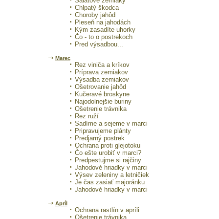
Šalátové zemiaky
Chlpatý škodca
Choroby jahôd
Pleseň na jahodách
Kým zasadíte uhorky
Čo - to o postrekoch
Pred výsadbou...
Marec
Rez viniča a kríkov
Príprava zemiakov
Výsadba zemiakov
Ošetrovanie jahôd
Kučeravé broskyne
Najodolnejšie buriny
Ošetrenie trávnika
Rez ruží
Sadíme a sejeme v marci
Pripravujeme plánty
Predjarný postrek
Ochrana proti glejotoku
Čo ešte urobiť v marci?
Predpestujme si rajčiny
Jahodové hriadky v marci
Výsev zeleniny a letničiek
Je čas zasiať majoránku
Jahodové hriadky v marci
Apríl
Ochrana rastlín v apríli
Ošetrenie trávnika