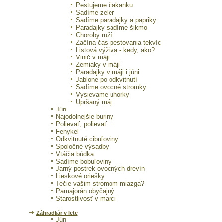
Pestujeme čakanku
Sadíme zeler
Sadíme paradajky a papriky
Paradajky sadíme šikmo
Choroby ruží
Začína čas pestovania tekvíc
Listová výživa - kedy, ako?
Vinič v máji
Zemiaky v máji
Paradajky v máji i júni
Jablone po odkvitnutí
Sadíme ovocné stromky
Vysievame uhorky
Upršaný máj
Jún
Najodolnejšie buriny
Polievať, polievať...
Fenykel
Odkvitnuté cibuľoviny
Spoločné výsadby
Vtáčia búdka
Sadíme bobuľoviny
Jarný postrek ovocných drevín
Lieskové oriešky
Tečie vašim stromom miazga?
Pamajorán obyčajný
Starostlivosť v marci
Záhradkár v lete
Jún