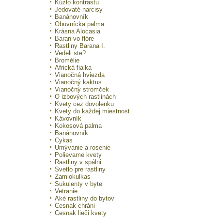
Kúzlo kontrastu
Jedovaté narcisy
Banánovník
Obuvnícka palma
Krásna Alocasia
Baran vo flóre
Rastliny Barana I.
Vedeli ste?
Bromélie
Africká fialka
Vianočná hviezda
Vianočný kaktus
Vianočný stromček
O izbových rastlinách
Kvety cez dovolenku
Kvety do každej miestnost
Kávovník
Kokosová palma
Banánovník
Cykas
Umývanie a rosenie
Polievame kvety
Rastliny v spálni
Svetlo pre rastliny
Zamiokulkas
Sukulenty v byte
Vetranie
Aké rastliny do bytov
Cesnak chráni
Cesnak lieči kvety