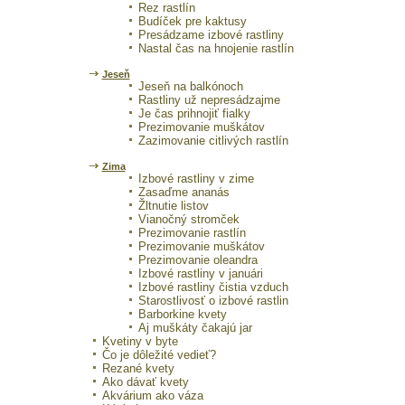
Rez rastlín
Budíček pre kaktusy
Presádzame izbové rastliny
Nastal čas na hnojenie rastlín
Jeseň
Jeseň na balkónoch
Rastliny už nepresádzajme
Je čas prihnojiť fialky
Prezimovanie muškátov
Zazimovanie citlivých rastlín
Zima
Izbové rastliny v zime
Zasaďme ananás
Žltnutie listov
Vianočný stromček
Prezimovanie rastlín
Prezimovanie muškátov
Prezimovanie oleandra
Izbové rastliny v januári
Izbové rastliny čistia vzduch
Starostlivosť o izbové rastlin
Barborkine kvety
Aj muškáty čakajú jar
Kvetiny v byte
Čo je dôležité vedieť?
Rezané kvety
Ako dávať kvety
Akvárium ako váza