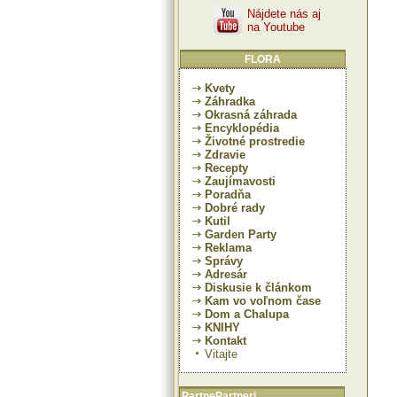
Nájdete nás aj
na Youtube
FLORA
Kvety
Záhradka
Okrasná záhrada
Encyklopédia
Životné prostredie
Zdravie
Recepty
Zaujímavosti
Poradňa
Dobré rady
Kutil
Garden Party
Reklama
Správy
Adresár
Diskusie k článkom
Kam vo voľnom čase
Dom a Chalupa
KNIHY
Kontakt
Vitajte
PartnePartneri