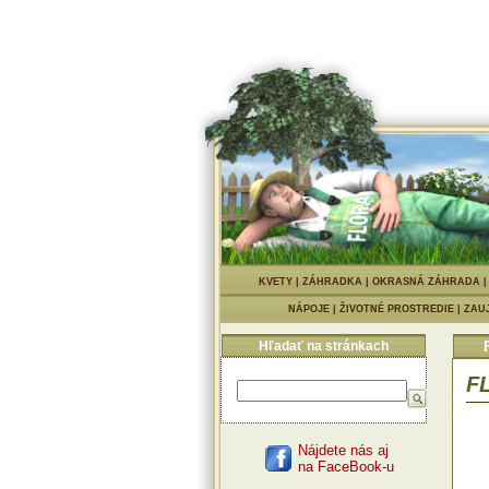
KVETY
|
ZÁHRADKA
|
OKRASNÁ ZÁHRADA
NÁPOJE
|
ŽIVOTNÉ PROSTREDIE
|
ZAU
Hľadať na stránkach
FL
Nájdete nás aj
na FaceBook-u