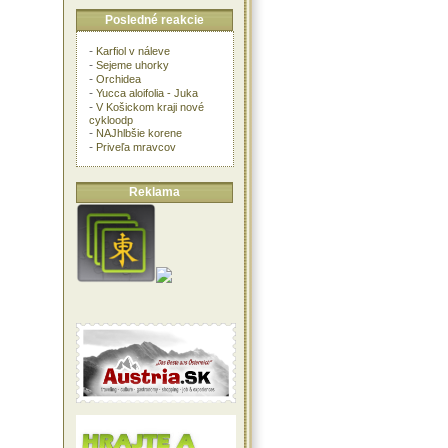
Posledné reakcie
-
Karfiol v náleve
-
Sejeme uhorky
-
Orchidea
-
Yucca aloifolia - Juka
-
V Košickom kraji nové
cykloodp
-
NAJhlbšie korene
-
Priveľa mravcov
Reklama