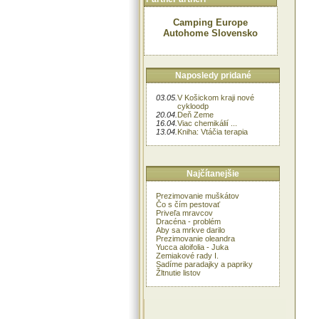
Camping Europe
Autohome Slovensko
Naposledy pridané
03.05.
V Košickom kraji nové
cykloodp
20.04.
Deň Zeme
16.04.
Viac chemikálií ...
13.04.
Kniha: Vtáčia terapia
Najčítanejšie
Prezimovanie muškátov
Čo s čím pestovať
Priveľa mravcov
Dracéna - problém
Aby sa mrkve darilo
Prezimovanie oleandra
Yucca aloifolia - Juka
Zemiakové rady I.
Sadíme paradajky a papriky
Žltnutie listov