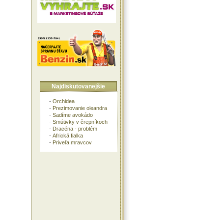
Najdiskutovanejšie
-
Orchidea
-
Prezimovanie oleandra
-
Sadíme avokádo
-
Smútivky v črepníkoch
-
Dracéna - problém
-
Africká fialka
-
Priveľa mravcov