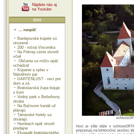
Nájdete nás aj
na Youtube
2020
... naspäť
Bardejovské kúpele sú
otvorené
200 - ročná Vincentka
Na Peknej ceste otvorili
včeli
Občania sa môžu opäť
uchádzať
Kúpanie a splav v
Národnom par
GARTENLUST - veci pre
dom a zá
Bratislavská župa bojuje
s kom
Vodný park v Bešeňovej
otvára
Na Baťovom kanáli už
plávajú
Tatranské hotely sa
schlossOR
otvárajú
Hornbach opäť otvoril
Hoci je ešte stále v schlossORT
predajne
pripravujú na tohtoročnú sezónu, 
Ekoaudit bratislavského