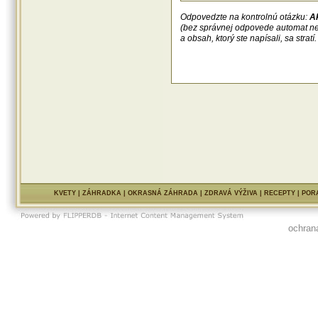
Odpovedzte na kontrolnú otázku:
A
(bez správnej odpovede automat n
a obsah, ktorý ste napísali, sa str
KVETY
|
ZÁHRADKA
|
OKRASNÁ ZÁHRADA
|
ZDRAVÁ VÝŽIVA
|
RECEPTY
|
POR
ochran