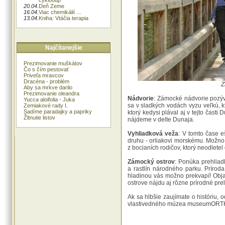
20.04.
Deň Zeme
16.04.
Viac chemikálií ...
13.04.
Kniha: Vtáčia terapia
Najčítanejšie
Prezimovanie muškátov
Čo s čím pestovať
Priveľa mravcov
Dracéna - problém
Z
Aby sa mrkve darilo
Prezimovanie oleandra
Nádvorie
: Zámocké nádvorie pozýv
Yucca aloifolia - Juka
sa v sladkých vodách vyzu veľkú, k
Zemiakové rady I.
Sadíme paradajky a papriky
ktorý kedysi plával aj v tejto čast
Žltnutie listov
nájdeme v delte Dunaja.
Vyhliadková veža
: V tomto čase 
druhu - orliakovi morskému. Možno
z bocianích rodičov, ktorý neodletel 
Zámocký ostrov
: Ponúka prehliad
a rastlín národného parku. Prírod
hladinou vás možno prekvapí! Obja
ostrove nájdu aj rôzne prírodné pre
Ak sa hlbšie zaujímate o históriu
vlastivedného múzea museumORTH 