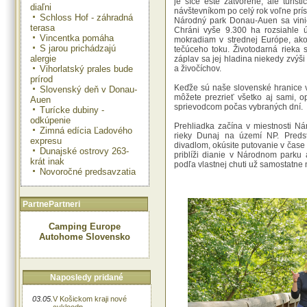
je síce ešte zatvorené, ale turi
diaľni
návštevníkom po celý rok voľne prí
Schloss Hof - záhradná
Národný park Donau-Auen sa vini
terasa
Chráni vyše 9.300 ha rozsiahle ú
Vincentka pomáha
mokradiam v strednej Európe, ako
S jarou prichádzajú
tečúceho toku. Životodarná rieka 
alergie
záplav sa jej hladina niekedy zvýši
Vihorlatský prales bude
a živočíchov.
prírod
Keďže sú naše slovenské hranice ve
Slovenský deň v Donau-
môžete prezrieť všetko aj sami, op
Auen
sprievodcom počas vybraných dní.
Turícke dubiny -
odkúpenie
Prehliadka začína v miestnosti Ná
Zimná edícia Ľadového
rieky Dunaj na území NP. Pred
expresu
divadlom, okúsite putovanie v čase 
Dunajské ostrovy 263-
priblíži dianie v Národnom parku 
krát inak
podľa vlastnej chuti už samostatne 
Novoročné predsavzatia
PartnePartneri
Camping Europe
Autohome Slovensko
Naposledy pridané
03.05.
V Košickom kraji nové
cykloodp