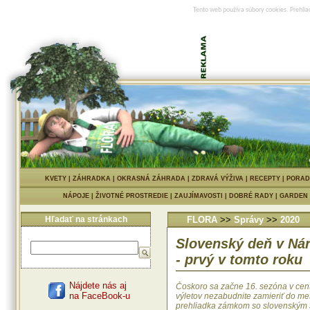
Tento web používa súbory cookies. Prehlia
KVETY
|
ZÁHRADKA
|
OKRASNÁ ZÁHRADA
|
ZDRAVÁ VÝŽIVA
|
RECEPTY
|
PORAD
NÁPOJE
|
ŽIVOTNÉ PROSTREDIE
|
ZAUJÍMAVOSTI
|
DOBRÉ RADY
|
GARDEN
Hľadať na stránkach
FLORA
>>
Správy
>>
2020
Slovenský deň v N
- prvý v tomto roku
Nájdete nás aj
Čoskoro sa začne 16. sezóna v cen
na FaceBook-u
výletov nezabudnite zamieriť do m
prehliadka zámkom so slovenským 