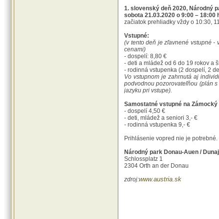
1. slovenský deň 2020, Národný 
sobota 21.03.2020 o 9:00 – 18:00 
začiatok prehliadky vždy o 10:30, 1
Vstupné:
(v tento deň je zľavnené vstupné -
cenami)
- dospelí: 8,80 €
- deti a mládež od 6 do 19 rokov a š
- rodinná vstupenka (2 dospelí, 2 de
Vo vstupnom je zahrnutá aj indivi
podvodnou pozorovateľňou (plán s 
jazyku pri vstupe).
Samostatné vstupné na Zámocký o
- dospelí 4,50 €
- deti, mládež a seniori 3,- €
- rodinná vstupenka 9,- €
Prihlásenie vopred nie je potrebné.
Národný park Donau-Auen / Dunaj
Schlossplatz 1
2304 Orth an der Donau
www.austria.sk
zdroj: