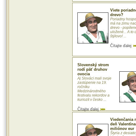
Viete poriadn
drevo?
Poriadny hospo
má na zimu na
drevo - popílen
uložené... A to
štýlovo! ...
Čítajte ďalej
Slovenský strom
rodí päť druhov
ovocia
Aj Slováci mali svoje
zastúpenie na 19.
ročníku
Medzinárodného
festivalu rekordov a
kuriozít v česko ...
Čítajte ďalej
Viedenčania 
deň Valentína
miliónov eur
Štyria z desiati