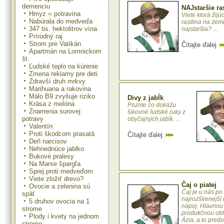
demenciu
NAJstaršie ra
Hmyz = potravina
Viete ktorá žijú
Nabúrala do medveďa
rastlina na zemi
347 tis. hektolitrov vína
najstaršia? ...
Prírodný raj
Strom pre Vatikán
Čítajte ďalej
Apartmán na Lomnickom
št.
Ľudské teplo na kúrenie
Zmena reklamy pre deti
Zdravší druh mrkvy
Marihuana a rakovina
Málo B9 zvyšuje riziko
Divy z jabĺk
Krása z melóna
Pozrite čo dokážu
Znamenia surovej
šikovné ľudské ruky z
potravy
obyčajných jabĺk. ...
Valentín
Proti škodcom prasatá
Čítajte ďalej
Deň narcisov
Nehnednúce jablko
Bukové pralesy
Na Marse špargľa
Sprej proti medveďom
Viete zložiť drevo?
Čaj o piatej
Ovocie a zelenina sú
Čaj je u nás po
späť
najrozšírenejší 
5 druhov ovocia na 1
nápoj. Hlavnou
strome
produkčnou obl
Plody i kvety na jednom
Ázia, a to predo
strome