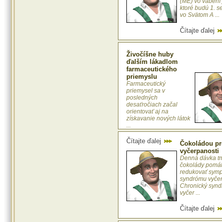
(ME) vo vábení 
ktoré budú 1. 
vo Svätom A ...
Čítajte ďalej
Živočíšne huby
ďalším lákadlom
farmaceutického
priemyslu
Farmaceutický
priemysel sa v
posledných
desaťročiach začal
orientovať aj na
získavanie nových látok
...
Čítajte ďalej
Čokoládou pr
vyčerpanosti
Denná dávka t
čokolády pomá
redukovať sym
syndrómu vyčer
Chronický syn
vyčer ...
Čítajte ďalej