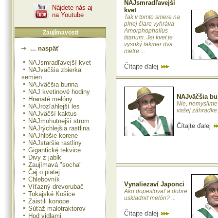
NAJsmradľavejší
Nájdete nás aj
kvet
na Youtube
Tak v tomto smere na
plnej čiare vyhráva
Amorphophallus
Zaujímavosti
titanum. Jej kvet je
vysoký takmer dva
... naspäť
metre ...
NAJsmradľavejší kvet
Čítajte ďalej
NAJväčšia zbierka
semien
NAJväčšia burina
NAJ kvetinové hodiny
NAJväčšia bu
Hranaté melóny
Nie, nemyslíme 
NAJrozľahlejší les
vašej záhradke... 
NAJväčší kaktus
NAJmohutnejší strom
Čítajte ďalej
NAJrýchlejšia rastlina
NAJhlbšie korene
NAJstaršie rastliny
Gigantické tekvice
Divy z jabĺk
Zaujímavá "socha"
Čaj o piatej
Chlebovník
Vynaliezaví Japonci
Víťazný drevorubač
Ako dopestovať a dobre
Tokajské Košice
uskladniť melón? ...
Zaistili konope
Súťaž malotraktorov
Čítajte ďalej
Hod vidlami