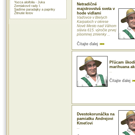
Yucca aloifolia - Juka
Netradičné
Zemiakové rady I.
majstrovstvá sveta v
Sadíme paradajky a papriky
hode vidlami
Žltnutie listov
Vaďovce v Bielych
Karpatoch v okrese
Nové Mesto nad Váhom
slávia 615. výročie prvej
písomnej zmienky ...
Čítajte ďalej
Pľúcam škodí
marihuana ak
...
Čítajte ďalej
Dvestokorunáčka na
pamiatku Andrejovi
Kmeťovi
...