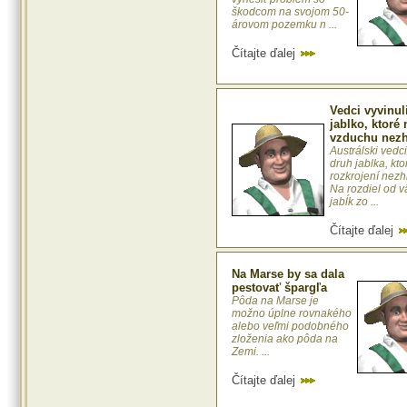
škodcom na svojom 50-
árovom pozemku n ...
Čítajte ďalej
Vedci vyvinul
jablko, ktoré 
vzduchu nez
Austrálski vedci
druh jablka, kto
rozkrojení nez
Na rozdiel od v
jabĺk zo ...
Čítajte ďalej
Na Marse by sa dala
pestovať špargľa
Pôda na Marse je
možno úplne rovnakého
alebo veľmi podobného
zloženia ako pôda na
Zemi. ...
Čítajte ďalej