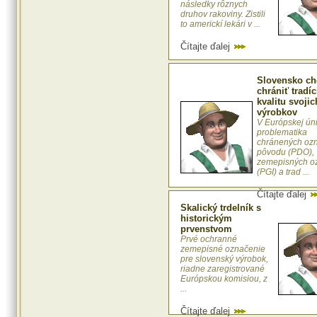
následky rôznych
druhov rakoviny. Zistili
to americkí lekári v ...
Čítajte ďalej
Slovensko ch
chrániť tradíc
kvalitu svojic
výrobkov
V Európskej úni
problematika
chránených oz
pôvodu (PDO),
zemepisných o
(PGI) a trad ...
Čítajte ďalej
Skalický trdelník s
historickým
prvenstvom
Prvé ochranné
zemepisné označenie
pre slovenský výrobok,
riadne zaregistrované
Európskou komisiou, z
...
Čítajte ďalej