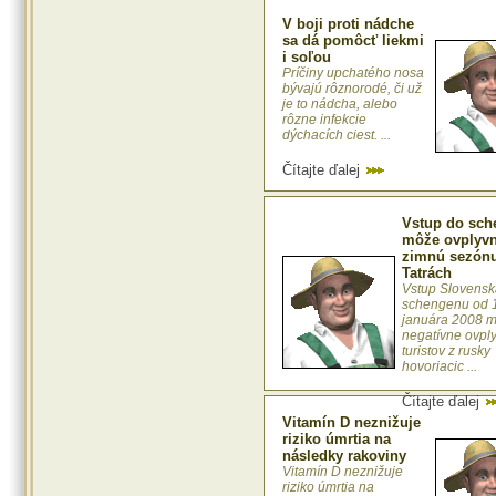
V boji proti nádche
sa dá pomôcť liekmi
i soľou
Príčiny upchatého nosa
bývajú rôznorodé, či už
je to nádcha, alebo
rôzne infekcie
dýchacích ciest. ...
Čítajte ďalej
Vstup do sc
môže ovplyvn
zimnú sezónu
Tatrách
Vstup Slovensk
schengenu od 1
januára 2008 
negatívne ovply
turistov z rusky
hovoriacic ...
Čítajte ďalej
Vitamín D neznižuje
riziko úmrtia na
následky rakoviny
Vitamín D neznižuje
riziko úmrtia na