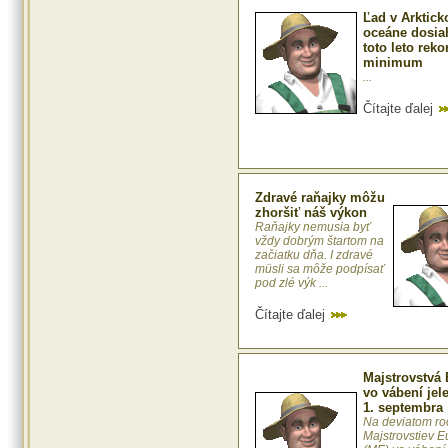
Ľad v Arktic
oceáne dosia
toto leto rek
minimum
...
Čítajte ďalej
Zdravé raňajky môžu
zhoršiť náš výkon
Raňajky nemusia byť
vždy dobrým štartom na
začiatku dňa. I zdravé
müsli sa môže podpísať
pod zlé výk ...
Čítajte ďalej
Majstrovstvá
vo vábení jel
1. septembra
Na deviatom ro
Majstrovstiev E