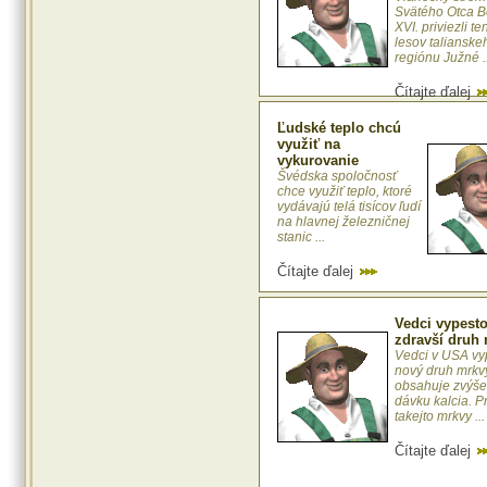
Svätého Otca B
XVI. priviezli te
lesov talianske
regiónu Južné ..
Čítajte ďalej
Ľudské teplo chcú
využiť na
vykurovanie
Švédska spoločnosť
chce využiť teplo, ktoré
vydávajú telá tisícov ľudí
na hlavnej železničnej
stanic ...
Čítajte ďalej
Vedci vypesto
zdravší druh
Vedci v USA vy
nový druh mrkvy
obsahuje zvýš
dávku kalcia. P
takejto mrkvy ...
Čítajte ďalej