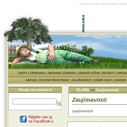
Tento web používa súbory cookies. Prehlia
KVETY
|
ZÁHRADKA
|
OKRASNÁ ZÁHRADA
|
ZDRAVÁ VÝŽIVA
|
RECEPTY
|
PORAD
NÁPOJE
|
ŽIVOTNÉ PROSTREDIE
|
ZAUJÍMAVOSTI
|
DOBRÉ RADY
|
GARDEN
Hľadať na stránkach
FLORA
>>
Zaujímavosti
Zaujímavosti
zaujímavosti
Nájdete nás aj
na FaceBook-u