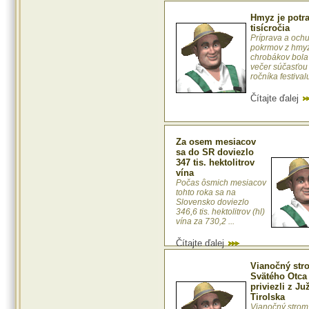
Hmyz je potra
tisícročia
Príprava a och
pokrmov z hmy
chrobákov bola 
večer súčasťou 
ročníka festivalu
Čítajte ďalej
Za osem mesiacov
sa do SR doviezlo
347 tis. hektolitrov
vína
Počas ôsmich mesiacov
tohto roka sa na
Slovensko doviezlo
346,6 tis. hektolitrov (hl)
vína za 730,2 ...
Čítajte ďalej
Vianočný str
Svätého Otca
priviezli z J
Tirolska
Vianočný strom