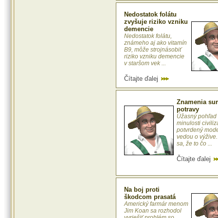
Nedostatok folátu
zvyšuje riziko vzniku
demencie
Nedostatok folátu,
známeho aj ako vitamín
B9, môže strojnásobiť
riziko vzniku demencie
v staršom vek ...
Čítajte ďalej
Znamenia sur
potravy
Úžasný pohľad
minulosti civiliz
potvrdený mod
vedou o výžive
sa, že to čo ...
Čítajte ďalej
Na boj proti
škodcom prasatá
Americký farmár menom
Jim Koan sa rozhodol
vyriešiť problém so