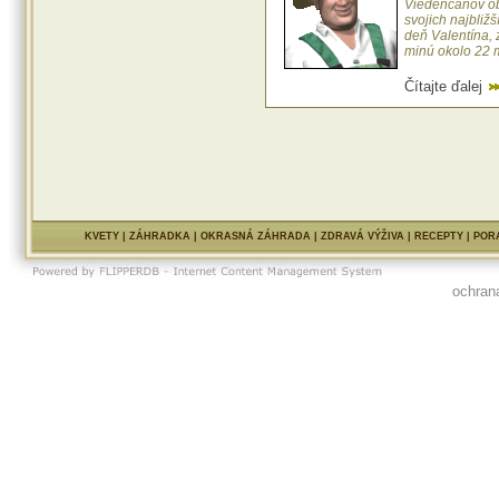
Viedenčanov o
svojich najbližš
deň Valentína, 
minú okolo 22 mi
Čítajte ďalej
KVETY
|
ZÁHRADKA
|
OKRASNÁ ZÁHRADA
|
ZDRAVÁ VÝŽIVA
|
RECEPTY
|
POR
ochran