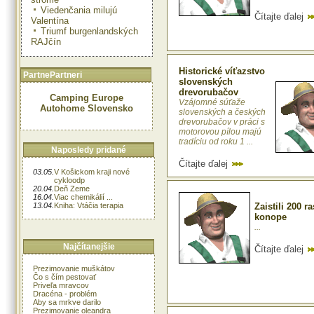
Viedenčania milujú
Čítajte ďalej
Valentína
Triumf burgenlandských
RAJčín
Historické víťazstvo
PartnePartneri
slovenských
drevorubačov
Camping Europe
Vzájomné súťaže
Autohome Slovensko
slovenských a českých
drevorubačov v práci s
motorovou pílou majú
tradíciu od roku 1 ...
Naposledy pridané
Čítajte ďalej
03.05.
V Košickom kraji nové
cykloodp
20.04.
Deň Zeme
16.04.
Viac chemikálií ...
13.04.
Kniha: Vtáčia terapia
Zaistili 200 ra
konope
...
Najčítanejšie
Čítajte ďalej
Prezimovanie muškátov
Čo s čím pestovať
Priveľa mravcov
Dracéna - problém
Aby sa mrkve darilo
Prezimovanie oleandra