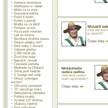
Irwinova rezervácia
Marihuana vs. tabak
Môže za to stres
Dvestokorunáčka
Prežil 6 hodín
Kofeín a pamäť
Modlia sa za dážď
NAJväčší kak
Peniaze za kilá
Viete aký druh 
Pizza proti vráskam
je najväčší? ...
Ľad na minime
Nezdravá školská strava
Čítajte ďalej
Zdravé raňajky nie?
Divé maky v uliciach
Vábenie jeleňov
3 000 ročné úle
Živočíšne huby
Najväčší zemiak
Čokoláda pomáha
Medvede na Chatách
NAJrýchlejšie
Soľou proti nádche
rastúca rastlina
V Georgii niet vody
Viete ktorá rastlina
Ohrozí schengen
rastie najrýchlejšie? ...
sezónu?
116-ročný pomaranč
Čítajte ďalej
"D" neznižuje riziko
Nebezpečná záhradka
Politika kvality
Vyrúbal 122 stromov
Skalický trdelník
Pivo spôsobuje