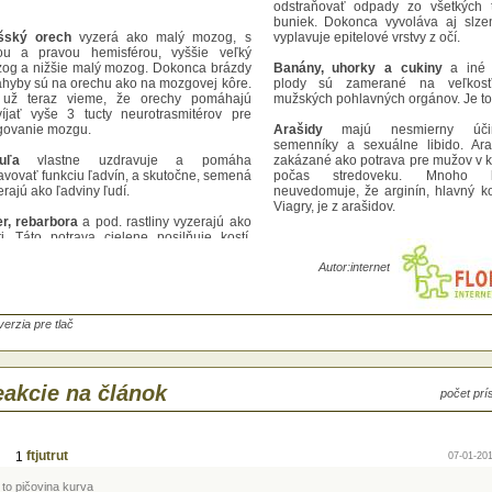
odstraňovať odpady zo všetkých 
buniek. Dokonca vyvoláva aj slzen
šský orech
vyzerá ako malý mozog, s
vyplavuje epitelové vrstvy z očí.
ou a pravou hemisférou, vyššie veľký
og a nižšie malý mozog. Dokonca brázdy
Banány, uhorky a cukiny
a iné 
áhyby sú na orechu ako na mozgovej kôre.
plody sú zamerané na veľkos
už teraz vieme, že orechy pomáhajú
mužských pohlavných orgánov. Je to
víjať vyše 3 tucty neurotrasmitérov pre
govanie mozgu.
Arašidy
majú nesmierny úči
semenníky a sexuálne libido. Ara
uľa
vlastne uzdravuje a pomáha
zakázané ako potrava pre mužov v k
avovať funkciu ľadvín, a skutočne, semená
počas stredoveku. Mnoho 
rajú ako ľadviny ľudí.
neuvedomuje, že arginín, hlavný 
Viagry, je z arašidov.
er, rebarbora
a pod. rastliny vyzerajú ako
ti. Táto potrava cielene posilňuje kostí.
ti obsahuje 23 % vápnika. Ak nemáš
atok vápnika v tvojej strave, telo ho ťahá z
Autor:
internet
tí a tým ich oslabuje. Táto potrava
lňuje a zásobuje kostru tela.
verzia pre tlač
lažán, avokádo a hruška
sú zamerané
zdravie a funkciu maternice a krčka
ernice a tiež vyzerajú ako tieto orgány.
šné výskumy ukazujú, že keď ženy
akcie na článok
zumujú 1 avokádo týždenne, vyrovnáva to
počet pr
móny a pôsobí ako prevencia rakoviny
u maternice. A aké je to dômyselné ... trvá
esiacov, než z kvetu avokáda narastie
lý plod. Obsahuje 14 000 nutričných
ftjutrut
1
07-01-201
mických zložiek v každej týchto plodov.
oderná veda, zatiaľ preskúmala a
 to pičovina kurva