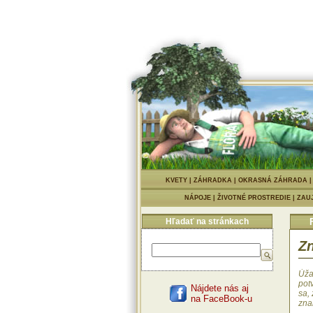
KVETY
|
ZÁHRADKA
|
OKRASNÁ ZÁHRADA
NÁPOJE
|
ŽIVOTNÉ PROSTREDIE
|
ZAU
Hľadať na stránkach
Zn
Úžas
pot
Nájdete nás aj
sa,
na FaceBook-u
zna