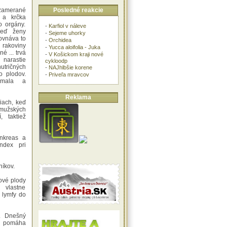
Posledné reakcie
amerané
 a krčka
o orgány.
-
Karfiol v náleve
keď ženy
-
Sejeme uhorky
ovnáva to
-
Orchidea
rakoviny
-
Yucca aloifolia - Juka
é ... trvá
-
V Košickom kraji nové
 narastie
cykloodp
tričných
-
NAJhlbšie korene
o plodov.
-
Priveľa mravcov
úmala a
Reklama
iach, keď
 mužských
, taktiež
nkreas a
index pri
níkov.
sové plody
 vlastne
 lymfy do
. Dnešný
 pomáha