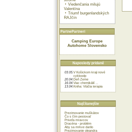
neu
Viedenčania milujú
Viag
Valentína
Triumf burgenlandských
RAJčín
PartnePartneri
Camping Europe
Autohome Slovensko
Naposledy pridané
03.05.
V Košickom kraji nové
cykloodp
20.04.
Deň Zeme
16.04.
Viac chemikálií ...
13.04.
Kniha: Vtáčia terapia
Najčítanejšie
Prezimovanie muškátov
Čo s čím pestovať
Priveľa mravcov
Dracéna - problém
Aby sa mrkve darilo
Prezimovanie oleandra