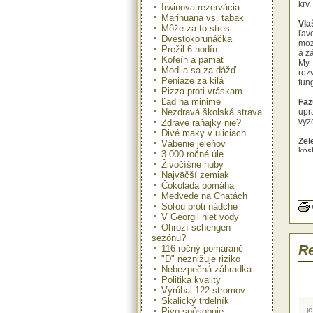
krv.
Irwinova rezervácia
Marihuana vs. tabak
Vla
Môže za to stres
ľav
Dvestokorunáčka
moz
Prežil 6 hodín
a z
Kofeín a pamäť
My 
Modlia sa za dážď
roz
Peniaze za kilá
fun
Pizza proti vráskam
Ľad na minime
Faz
Nezdravá školská strava
upr
vyze
Zdravé raňajky nie?
Divé maky v uliciach
Zel
Vábenie jeleňov
kos
3 000 ročné úle
Kos
Živočíšne huby
dost
Najväčší zemiak
kos
Čokoláda pomáha
dop
Medvede na Chatách
Soľou proti nádche
Bak
V Georgii niet vody
na 
Ohrozí schengen
mat
sezónu?
Dne
Re
116-ročný pomaranč
kon
"D" neznižuje riziko
hor
krčk
Nebezpečná záhradka
9 m
Politika kvality
zre
Vyrúbal 122 stromov
che
Skalický trdelník
(m
je
Pivo spôsobuje