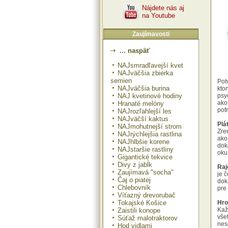
Nájdete nás aj
na Youtube
Zaujímavosti
... naspäť
NAJsmradľavejší kvet
NAJväčšia zbierka
semien
Pot
NAJväčšia burina
kto
NAJ kvetinové hodiny
psy
ako
Hranaté melóny
pot
NAJrozľahlejší les
NAJväčší kaktus
Plá
NAJmohutnejší strom
Zre
NAJrýchlejšia rastlina
ako
NAJhlbšie korene
dok
NAJstaršie rastliny
oku 
Gigantické tekvice
Divy z jabĺk
Raj
Zaujímavá "socha"
je 
Čaj o piatej
dok
Chlebovník
pre 
Víťazný drevorubač
Tokajské Košice
Hro
Kaž
Zaistili konope
vše
Súťaž malotraktorov
nes
Hod vidlami