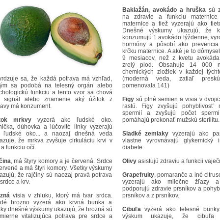
Baklažán, avokádo a hruška
sú z
na zdravie a funkciu maternice
maternice a tiež vyzerajú ako tiet
Dnešné výskumy ukazujú, že 
konzumujú 1 avokádo týždenne, vyr
hormóny a pôsobí ako prevencia 
krčku maternice. A aké je to dômyseln
9 mesiacov, než z kvetu avokáda
zrelý plod. Obsahuje 14 000 nu
chemických zložiek v každej týcht
vrdzuje sa, že každá potrava má vzhľad,
(moderná veda, zatiaľ presk
rým sa podobá na telesný orgán alebo
pomenovala 141)
chologickú funkciu a tento vzor sa chová
 signál alebo znamenie aký úžitok z
Figy
sú plné semien a visia v dvojic
ravy má konzument.
rastú. Figy zvyšujú pohyblivosť
spermií a zvyšujú počet spermií
tok mrkvy
vyzerá ako ľudské oko.
pomáhajú prekonať mužskú sterilitu.
nička, dúhovka a lúčovité linky vyzerajú
 ľudské oko... a naozaj dnešná veda
Sladké zemiaky
vyzerajú ako pa
azuje, že mrkva zvyšuje cirkuláciu krvi v
vlastne vyrovnávajú glykemický 
a funkciu očí.
diabete.
čina
, má štyry komory a je červená. Srdce
Olivy
asistujú zdraviu a funkcii vaječ
červené a má štyri komory. Všetky výskumy
azujú, že rajčiny sú naozaj pravá potrava
Grapefruity
, pomaranče a iné citru
srdce a krv.
vyzerajú ako mliečne žľazy a
podporujú zdravie prsníkov a pohyb
zná
visia v zhluku, ktorý má tvar srdca.
prsníkov a z prsníkov.
dé hrozno vyzerá ako krvná bunka a
tky dnešné výskumy ukazujú, že hrozná sú
Cibuľa
vyzerá ako telesné bunky
mierne vitalizujúca potrava pre srdce a
výskum ukazuje, že cibuľa