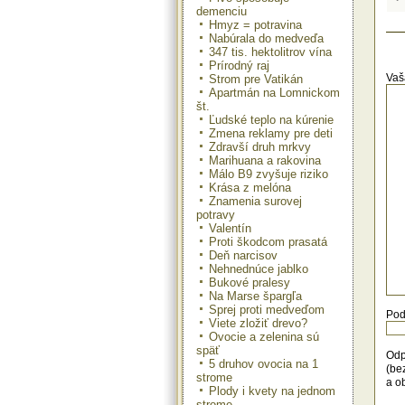
pom
demenciu
Hmyz = potravina
Fig
Nabúrala do medveďa
ras
347 tis. hektolitrov vína
spe
Prírodný raj
pom
Vaš
Strom pre Vatikán
Apartmán na Lomnickom
Sla
št.
vla
Ľudské teplo na kúrenie
dia
Zmena reklamy pre deti
Oli
Zdravší druh mrkvy
Marihuana a rakovina
Gra
Málo B9 zvyšuje riziko
vyz
Krása z melóna
pod
Znamenia surovej
prsn
potravy
Valentín
Cib
Proti škodcom prasatá
vý
Deň narcisov
ods
Nehnednúce jablko
bun
Bukové pralesy
vypl
Na Marse špargľa
Sprej proti medveďom
Ban
Pod
plo
Viete zložiť drevo?
muž
Ovocie a zelenina sú
späť
Odp
Ara
5 druhov ovocia na 1
(be
sem
strome
a o
zak
Plody i kvety na jednom
po
strome