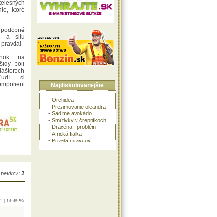
telesných
ie, ktoré
podobné
ť a silu
 pravda!
nok na
šidy boli
láštoroch
ľudí si
komponent
Najdiskutovanejšie
-
Orchidea
-
Prezimovanie oleandra
-
Sadíme avokádo
-
Smútivky v črepníkoch
-
Dracéna - problém
-
Africká fialka
-
Priveľa mravcov
1
íspevkov:
1 | 14:46:59