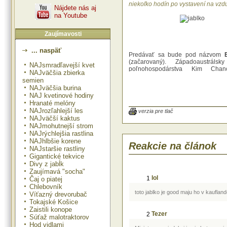
niekoľko hodín po vystavení na vzd
Nájdete nás aj
na Youtube
Zaujímavosti
... naspäť
Predávať sa bude pod názvom
(začarovaný). Západoaustrálsky
NAJsmradľavejší kvet
poľnohospodárstva Kim Cha
NAJväčšia zbierka
uviedol, že dúfa, že vďaka jeho 
semien
kvalitám si ho obľúbia ľudia na ce
NAJväčšia burina
"Odolnosť jabĺk Enchanted proti 
NAJ kvetinové hodiny
nich robí pre priemysel užitočné a
Hranaté melóny
ovocie," povedal minister. Zároveň 
NAJrozľahlejší les
jablká vytvorili bez genetickej m
verzia pre tlač
NAJväčší kaktus
teda ich môžu distribuovať po ce
NAJmohutnejší strom
"Máme tu jablko, ktoré má špecif
vlastnosti. Je nielen unikátne, n
NAJrýchlejšia rastlina
ale zároveň neupravované geneticky
NAJhlbšie korene
Reakcie na článok
NAJstaršie rastliny
Gigantické tekvice
Divy z jabĺk
Zaujímavá "socha"
lol
1
Čaj o piatej
Chlebovník
toto jablko je good maju ho v kauflan
Víťazný drevorubač
Tokajské Košice
Zaistili konope
Tezer
2
Súťaž malotraktorov
Hod vidlami