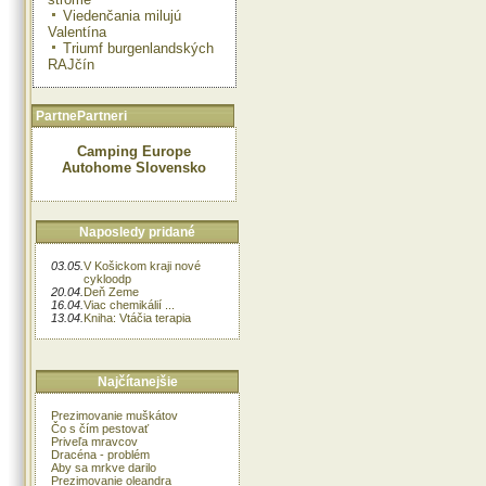
Viedenčania milujú
Valentína
Triumf burgenlandských
RAJčín
PartnePartneri
Camping Europe
Autohome Slovensko
Naposledy pridané
03.05.
V Košickom kraji nové
cykloodp
20.04.
Deň Zeme
16.04.
Viac chemikálií ...
13.04.
Kniha: Vtáčia terapia
Najčítanejšie
Prezimovanie muškátov
Čo s čím pestovať
Priveľa mravcov
Dracéna - problém
Aby sa mrkve darilo
Prezimovanie oleandra