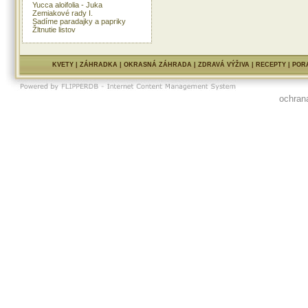
Yucca aloifolia - Juka
Zemiakové rady I.
Sadíme paradajky a papriky
Žltnutie listov
KVETY
|
ZÁHRADKA
|
OKRASNÁ ZÁHRADA
|
ZDRAVÁ VÝŽIVA
|
RECEPTY
|
POR
ochran