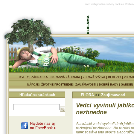
Tento web používa súbory cookies. Prehlia
KVETY
|
ZÁHRADKA
|
OKRASNÁ ZÁHRADA
|
ZDRAVÁ VÝŽIVA
|
RECEPTY
|
PORAD
NÁPOJE
|
ŽIVOTNÉ PROSTREDIE
|
ZAUJÍMAVOSTI
|
DOBRÉ RADY
|
GARDEN
Hľadať na stránkach
FLORA
>>
Zaujímavosti
Vedci vyvinuli jablk
nezhnedne
Nájdete nás aj
Austrálski vedci vyvinuli druh jablka
na FaceBook-u
rozkrojení nezhnedne. Na rozdiel o
jabĺk zostáva toto ovocie slaboružo