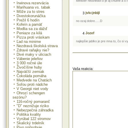
Minister neuviedol ci je aj chutne a c
Irwinova rezervácia
Marihuana vs. tabak
Môže za to stres
jvkcjnbijl
3
Dvestokorunáčka
Prežil 6 hodín
no ozaj dobre......D
Kofeín a pamäť
Modlia sa za dážď
Peniaze za kilá
Jozef
4
Pizza proti vráskam
Ľad na minime
najlepšie jablko je pre mna to, čo si
Nezdravá školská strava
Zdravé raňajky nie?
Divé maky v uliciach
Vábenie jeleňov
3 000 ročné úle
Živočíšne huby
Vaša reakcia:
Najväčší zemiak
Čokoláda pomáha
Medvede na Chatách
Soľou proti nádche
V Georgii niet vody
Ohrozí schengen
sezónu?
116-ročný pomaranč
"D" neznižuje riziko
Nebezpečná záhradka
Politika kvality
Vyrúbal 122 stromov
Skalický trdelník
Pivo spôsobuje