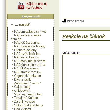
Nájdete nás aj
na Youtube
Zaujímavosti
verzia pre tlač
... naspäť
NAJsmradľavejší kvet
NAJväčšia zbierka
Reakcie na článok
semien
NAJväčšia burina
NAJ kvetinové hodiny
Hranaté melóny
Vaša reakcia:
NAJrozľahlejší les
NAJväčší kaktus
NAJmohutnejší strom
NAJrýchlejšia rastlina
NAJhlbšie korene
NAJstaršie rastliny
Gigantické tekvice
Divy z jabĺk
Zaujímavá "socha"
Čaj o piatej
Chlebovník
Víťazný drevorubač
Tokajské Košice
Zaistili konope
Súťaž malotraktorov
Hod vidlami