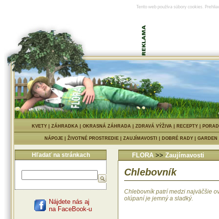
Tento web používa súbory cookies. Prehlia
KVETY
|
ZÁHRADKA
|
OKRASNÁ ZÁHRADA
|
ZDRAVÁ VÝŽIVA
|
RECEPTY
|
PORAD
NÁPOJE
|
ŽIVOTNÉ PROSTREDIE
|
ZAUJÍMAVOSTI
|
DOBRÉ RADY
|
GARDEN
Hľadať na stránkach
FLORA
>>
Zaujímavosti
Chlebovník
Chlebovník patrí medzi najväčšie o
olúpaní je jemný a sladký.
Nájdete nás aj
na FaceBook-u