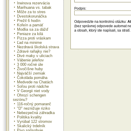
Irwinova rezervácia
Marihuana vs. tabak
Podpis:
Môže za to stres
Dvestokorunáčka
Prežil 6 hodín
Odpovedzte na kontrolnú otázku:
A
Kofeín a pamäť
(bez správnej odpovede automat n
Modlia sa za dážď
a obsah, ktorý ste napísali, sa str
Peniaze za kilá
Pizza proti vráskam
Ľad na minime
Nezdravá školská strava
Zdravé raňajky nie?
Divé maky v uliciach
Vábenie jeleňov
3 000 ročné úle
Živočíšne huby
Najväčší zemiak
Čokoláda pomáha
Medvede na Chatách
Soľou proti nádche
V Georgii niet vody
Ohrozí schengen
sezónu?
116-ročný pomaranč
"D" neznižuje riziko
Nebezpečná záhradka
Politika kvality
Vyrúbal 122 stromov
Skalický trdelník
Pivo spôsobuje