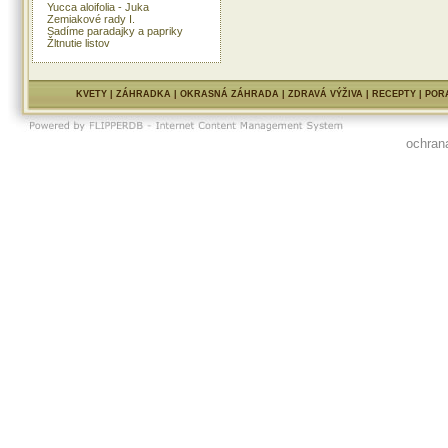
Yucca aloifolia - Juka
Zemiakové rady I.
Sadíme paradajky a papriky
Žltnutie listov
KVETY
|
ZÁHRADKA
|
OKRASNÁ ZÁHRADA
|
ZDRAVÁ VÝŽIVA
|
RECEPTY
|
POR
ochran