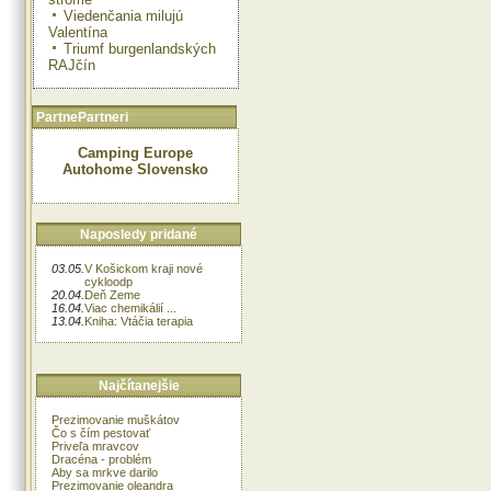
Viedenčania milujú
Valentína
Triumf burgenlandských
RAJčín
PartnePartneri
Camping Europe
Autohome Slovensko
Naposledy pridané
03.05.
V Košickom kraji nové
cykloodp
20.04.
Deň Zeme
16.04.
Viac chemikálií ...
13.04.
Kniha: Vtáčia terapia
Najčítanejšie
Prezimovanie muškátov
Čo s čím pestovať
Priveľa mravcov
Dracéna - problém
Aby sa mrkve darilo
Prezimovanie oleandra