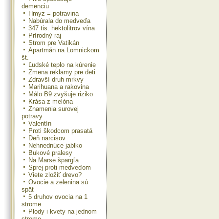
demenciu
Hmyz = potravina
Nabúrala do medveďa
347 tis. hektolitrov vína
Prírodný raj
Strom pre Vatikán
Apartmán na Lomnickom
št.
Ľudské teplo na kúrenie
Zmena reklamy pre deti
Zdravší druh mrkvy
Marihuana a rakovina
Málo B9 zvyšuje riziko
Krása z melóna
Znamenia surovej
potravy
Valentín
Proti škodcom prasatá
Deň narcisov
Nehnednúce jablko
Bukové pralesy
Na Marse špargľa
Sprej proti medveďom
Viete zložiť drevo?
Ovocie a zelenina sú
späť
5 druhov ovocia na 1
strome
Plody i kvety na jednom
strome