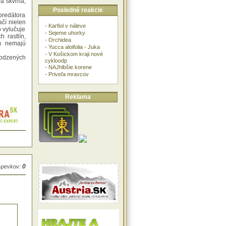
á škvrna,
Posledné reakcie
predátora
ačí nielen
-
Karfiol v náleve
 vylučuje
-
Sejeme uhorky
h rastlín,
-
Orchidea
m nemajú
-
Yucca aloifolia - Juka
-
V Košickom kraji nové
odzených
cykloodp
-
NAJhlbšie korene
-
Priveľa mravcov
Reklama
0
íspevkov: