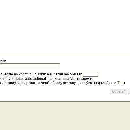
pis:
ovedzte na kontrolnú otázku:
Akú farbu má SNEH?
z správnej odpovede automat nezaznamená Váš príspevok,
TU
bsah, ktorý ste napísali, sa stratí. Zásady ochrany osobných údajov nájdete
. )