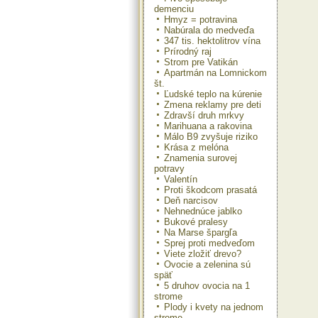
demenciu
Hmyz = potravina
Nabúrala do medveďa
347 tis. hektolitrov vína
Prírodný raj
Strom pre Vatikán
Apartmán na Lomnickom
št.
Ľudské teplo na kúrenie
Zmena reklamy pre deti
Zdravší druh mrkvy
Marihuana a rakovina
Málo B9 zvyšuje riziko
Krása z melóna
Znamenia surovej
potravy
Valentín
Proti škodcom prasatá
Deň narcisov
Nehnednúce jablko
Bukové pralesy
Na Marse špargľa
Sprej proti medveďom
Viete zložiť drevo?
Ovocie a zelenina sú
späť
5 druhov ovocia na 1
strome
Plody i kvety na jednom
strome