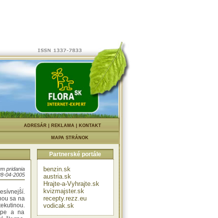
. :-)
obrovský
|
ADRESÁR
|
REKLAMA
|
KONTAKT
ukazských
y dlhé 91
MAPA STRÁNOK
 Ľudia ho
Partnerské portále
rike ako
benzin.sk
m pridania
Obsahuje
28-04-2005
austria.sk
itlivejšou
Hrajte-a-Vyhrajte.sk
. Čím je
kvizmajster.sk
esívnejší.
recepty.rezz.eu
inou sa na
tekutinou.
vodicak.sk
úpe a na