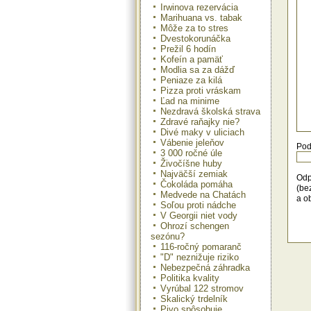
Irwinova rezervácia
Marihuana vs. tabak
Môže za to stres
Dvestokorunáčka
Prežil 6 hodín
Kofeín a pamäť
Modlia sa za dážď
Peniaze za kilá
Pizza proti vráskam
Ľad na minime
Nezdravá školská strava
Zdravé raňajky nie?
Divé maky v uliciach
Vábenie jeleňov
Pod
3 000 ročné úle
Živočíšne huby
Najväčší zemiak
Odp
Čokoláda pomáha
(be
Medvede na Chatách
a o
Soľou proti nádche
V Georgii niet vody
Ohrozí schengen
sezónu?
116-ročný pomaranč
"D" neznižuje riziko
Nebezpečná záhradka
Politika kvality
Vyrúbal 122 stromov
Skalický trdelník
Pivo spôsobuje