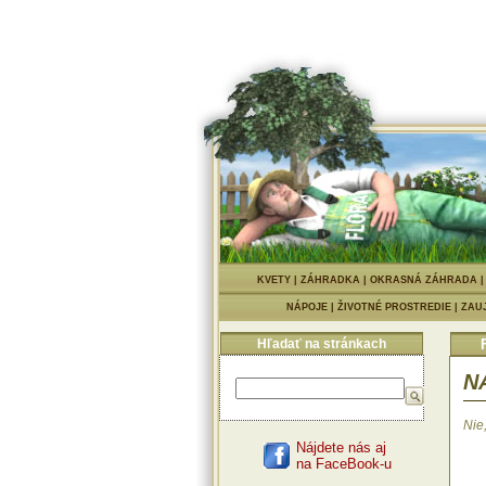
KVETY
|
ZÁHRADKA
|
OKRASNÁ ZÁHRADA
NÁPOJE
|
ŽIVOTNÉ PROSTREDIE
|
ZAU
Hľadať na stránkach
NA
Nie,
Nájdete nás aj
na FaceBook-u