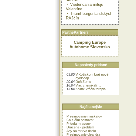
Viedenčania milujú
Valentína
Triumf burgenlandských
RAJčín
PartnePartneri
Camping Europe
Autohome Slovensko
Naposledy pridané
03.05.
V Košickom kraji nové
cykloodp
20.04.
Deň Zeme
16.04.
Viac chemikálií ...
13.04.
Kniha: Vtáčia terapia
Najčítanejšie
Prezimovanie muškátov
Čo s čím pestovať
Priveľa mravcov
Dracéna - problém
Aby sa mrkve darilo
Prezimovanie oleandra