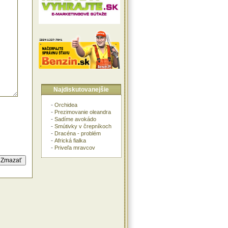
Najdiskutovanejšie
-
Orchidea
-
Prezimovanie oleandra
-
Sadíme avokádo
-
Smútivky v črepníkoch
-
Dracéna - problém
-
Africká fialka
-
Priveľa mravcov