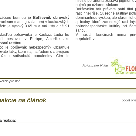
mieste poranenia zostáva pigmentov
najmä po ožiarení slnkom.
Boľševníku tak právom patrí titul 
rastlinnej ríše. Susedné rastliny potl
väčšou burinou je
Boľševník obrovský
dominantnou výškou, ale okrem toho
racleum mantegazzianum) v kaukazských
aj toxíny, ktoré zamedzujú rast inýc
ách: je vysoký 3.65 m a má listy dlhé 91
poľnohospodárske kultúry pri ňo
šancu.
vlasťou boľševníka je Kaukaz. Ľudia ho
V našich končinách nemá prir
ali pestovať v Európe, Amerike ako
nepriateľov.
obnú rastlinu.
čo je boľševník nebezpečný? Obsahuje
vaté látky, ktoré najmä ľuďom s citlivejšou
ožkou spôsobujú popáleniny. Čím je
šie počasie, tým je boľševník agresívnejší.
na druhý deň po kontakte s rastlinou sa na
Autor:
Ester Ríkla
ožke objavia pľuzgieriky naliate tekutinou.
lená koža sa niekoľkokrát zlúpe a na
ste poranenia zostáva pigmentová škvrna,
mä po ožiarení slnkom.
verzia pre tlač
ševníku tak právom patrí titul predátora
linnej ríše. Susedné rastliny potlačí nielen
inantnou výškou, ale okrem toho vylučuje
toxíny, ktoré zamedzujú rast iných rastlín,
akcie na článok
počet pr
nohospodárske kultúry pri ňom nemajú
cu.
ašich končinách nemá prirodzených
iateľov.
a reakcia: