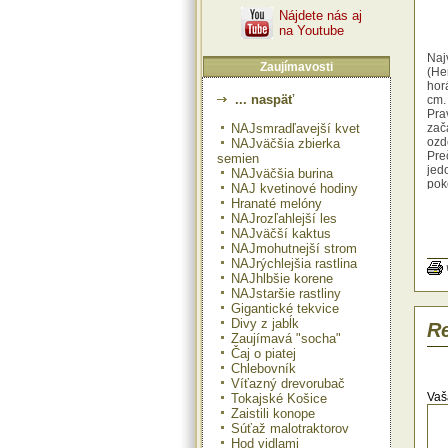
Nájdete nás aj
na Youtube
Naj
Zaujímavosti
(He
hor
... naspäť
cm.
Pra
NAJsmradľavejší kvet
zač
ozd
NAJväčšia zbierka
Pre
semien
jedo
NAJväčšia burina
pok
NAJ kvetinové hodiny
kraj
Hranaté melóny
Už 
NAJrozľahlejší les
pok
NAJväčší kaktus
Spá
NAJmohutnejší strom
mie
NAJrýchlejšia rastlina
naj
NAJhlbšie korene
Boľ
NAJstaršie rastliny
rast
Gigantické tekvice
dom
Divy z jabĺk
aj 
Re
Zaujímavá "socha"
poľ
šan
Čaj o piatej
V n
Chlebovník
nepr
Víťazný drevorubač
Vaš
Tokajské Košice
Zaistili konope
Súťaž malotraktorov
Hod vidlami