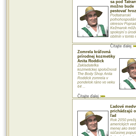
sa pod Tatra
možno bude
pestovať hro
Podtatranskí
poľnohospodári
okresov Poprad
Kežmarok môžu
spokojní s úro
obilnín v tomto r 
Čítajte ďalej
Zomrela kráľovná
prírodnej kozmetiky
Anita Roddick
Zakladateľka
kozmetickej spoločnosti
The Body Shop Anita
Roddick zomrela v
pondelok ráno vo veku
64 ...
Čítajte ďalej
Ľadové medv
prichádzajú o
ľad
Rok 2050 preži
amerických ve
menej ako treti
súčasnej popul