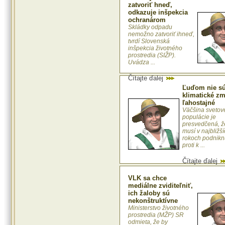
zatvoriť hneď,
odkazuje inšpekcia
ochranárom
Skládky odpadu
nemožno zatvoriť ihneď,
tvrdí Slovenská
inšpekcia životného
prostredia (SIŽP).
Uvádza ...
Čítajte ďalej
Ľuďom nie s
klimatické z
ľahostajné
Väčšina svetov
populácie je
presvedčená, ž
musí v najbližš
rokoch podnikn
proti k ...
Čítajte ďalej
VLK sa chce
mediálne zviditeľniť,
ich žaloby sú
nekonštruktívne
Ministerstvo životného
prostredia (MŽP) SR
odmieta, že by