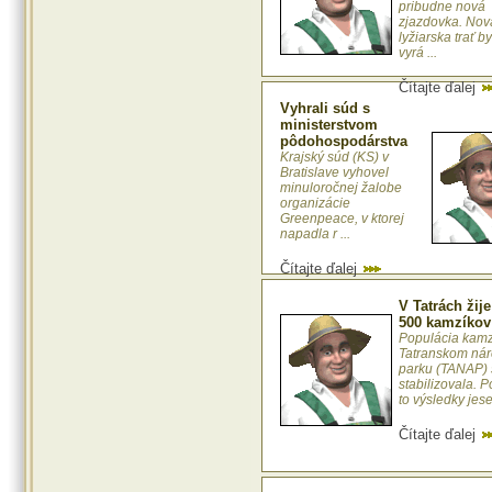
pribudne nová
zjazdovka. Nov
lyžiarska trať b
vyrá ...
Čítajte ďalej
Vyhrali súd s
ministerstvom
pôdohospodárstva
Krajský súd (KS) v
Bratislave vyhovel
minuloročnej žalobe
organizácie
Greenpeace, v ktorej
napadla r ...
Čítajte ďalej
V Tatrách žij
500 kamzíkov
Populácia kamz
Tatranskom ná
parku (TANAP) 
stabilizovala. P
to výsledky jesen
Čítajte ďalej