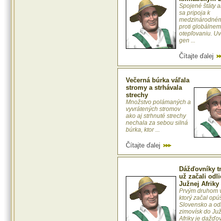
Spojené štáty 
sa pripoja k
medzinárodném
proti globálne
otepľovaniu. Uv
gen ...
Čítajte ďalej
Večerná búrka váľala
stromy a strhávala
strechy
Množstvo polámaných a
vyvrátených stromov
ako aj strhnuté strechy
nechala za sebou silná
búrka, ktor ...
Čítajte ďalej
Dážďovníky 
už začali odli
Južnej Afriky
Prvým druhom v
ktorý začal opú
Slovensko a odl
zimovísk do Ju
Afriky je dažďov 