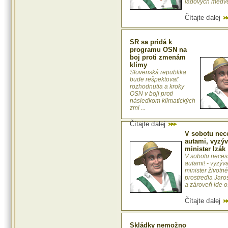
ľadových medveď
Čítajte ďalej
SR sa pridá k
programu OSN na
boj proti zmenám
klímy
Slovenská republika
bude rešpektovať
rozhodnutia a kroky
OSN v boji proti
následkom klimatických
zmi ...
Čítajte ďalej
V sobotu nece
autami, vyzý
minister Izák
V sobotu necest
autami! - vyzýv
minister životn
prostredia Jaro
a zároveň ide ost
Čítajte ďalej
Skládky nemožno