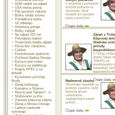
9100 nádob na odpad
V súvislosti s početnými
lesnými požiarmi na
USA menia postoj
Slovensku, ktoré
Päť porušení zákona
neobišli ani národné
Búrka váľala stromy
parky a lesné por ...
Pondelková búrka
Už odlietajú...
Čítajte ďalej
Ambrózia potrápi...
Búrky zabíjali
Na odpad 152 mil.
Zásah v Tiche
Prevrátený traktor
Kôprovej doli
Trnavčania triedia odpad
hľadiska och
Klíma bez záväzkov
prírody
Cyklisti
bezproblémo
Kontrolované spaľovne
V Tichej a Kôpr
doline Štátne l
Zvýšená hladina Dunaja
TANAPu od
Kysuce pod vodou
predminulého t
Kysuca sa stabilizuje
odstraňujú časť
Krajiny APEC-u sa
kalamitného dre 
dohodli
Kysučania vyčísľujú
Čítajte ďalej
škody
Nadmerné zásoby
Dunaj kulminuje
Slovenskej republike sa
podarilo úspešne znížiť
Komárno a Štúrovo
finančný dosah
Hrozno pod Tatrami? :-o
odstránenia
Sťahovanie sysľov
nadbytočných zásob
Zomrela kráľovná zelene
poľnoh ...
Dunaj a Morava klesajú
Ľadové medvede
Čítajte ďalej
vymierajú