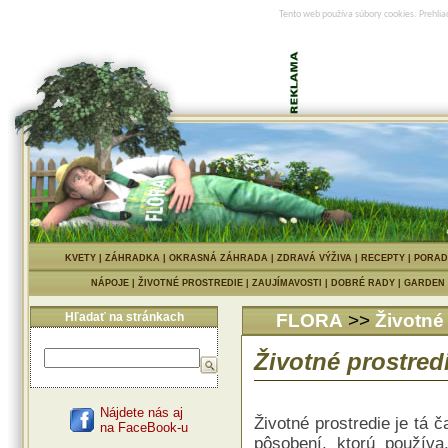
Tento web používa súbory cookies. Prehlia
KVETY
|
ZÁHRADKA
|
OKRASNÁ ZÁHRADA
|
ZDRAVÁ VÝŽIVA
|
RECEPTY
|
PORAD
NÁPOJE
|
ŽIVOTNÉ PROSTREDIE
|
ZAUJÍMAVOSTI
|
DOBRÉ RADY
|
GARDEN
Hľadať na stránkach
FLORA
>>
Životné
Životné prostred
Nájdete nás aj
Životné prostredie je tá 
na FaceBook-u
pôsobení, ktorú používa