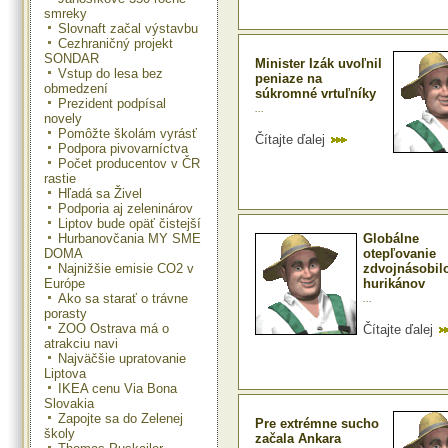
smreky
Slovnaft začal výstavbu
Cezhraničný projekt
SONDAR
Minister Izák uvoľnil
Vstup do lesa bez
peniaze na
obmedzení
súkromné vrtuľníky
Prezident podpísal
...
novely
Pomôžte školám vyrásť
Čítajte ďalej
Podpora pivovarníctva
Počet producentov v ČR
rastie
Hľadá sa Živel
Podporia aj zeleninárov
Liptov bude opäť čistejší
Hurbanovčania MY SME
Globálne
DOMA
otepľovanie
Najnižšie emisie CO2 v
zdvojnásobil
Európe
hurikánov
Ako sa starať o trávne
...
porasty
ZOO Ostrava má o
Čítajte ďalej
atrakciu navi
Najväčšie upratovanie
Liptova
IKEA cenu Via Bona
Slovakia
Zapojte sa do Zelenej
Pre extrémne sucho
školy
začala Ankara