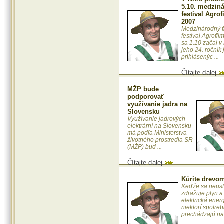
5.10. medzin
festival Agrof
2007
Medzinárodný f
festival Agrofi
sa 1.10 začal v 
jeho 24. ročník 
prihlásenýc ...
Čítajte ďalej
MŽP bude
podporovať
využívanie jadra na
Slovensku
Využívanie jadrových
elektrární na Slovensku
má podľa Ministerstva
životného prostredia SR
(MŽP) bud ...
Čítajte ďalej
Kúrite drevo
Keďže sa neust
zdražuje plyn a
elektrická energ
niektorí spotrebi
prechádzajú na 
...