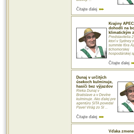
Čítajte ďalej
Krajiny APEC
dohodli na bo
klimatickým
Predstavitelia 2
ktorí v Sydney 
summite fóra Áz
tichomorskej
hospodárskej sp
Čítajte ďalej
Dunaj v určitých
úsekoch kulminuje,
hasiči bez výjazdov
Rieka Dunaj v
Bratislave a v Devíne
kulminuje. Ako ďalej pre
agentúru SITA povedal
Pavel Virág zo Sl ...
Čítajte ďalej
Vďaka zmene