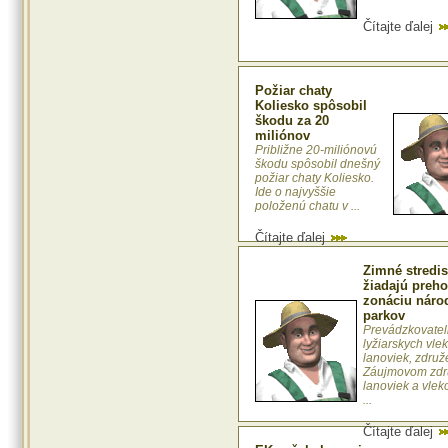
Čítajte ďalej
Požiar chaty
Koliesko spôsobil
škodu za 20
miliónov
Približne 20-miliónovú
škodu spôsobil dnešný
požiar chaty Koliesko.
Ide o najvyššie
položenú chatu v ...
Čítajte ďalej
Zimné stredi
žiadajú preho
zonáciu náro
parkov
Prevádzkovatel
lyžiarskych vle
lanoviek, združ
Záujmovom zdr
lanoviek a vlek
...
Čítajte ďalej