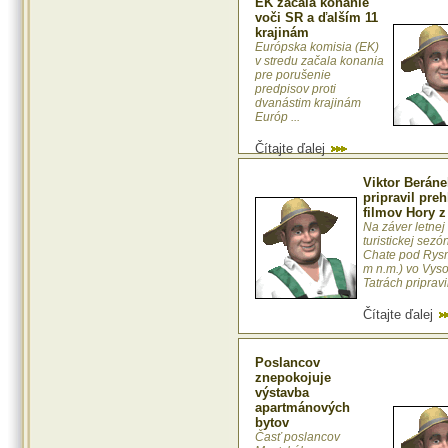
EK začala konanie
voči SR a ďalším 11
krajinám
Európska komisia (EK)
v stredu začala konania
pre porušenie
predpisov proti
dvanástim krajinám
Európ ...
Čítajte ďalej
Viktor Beráne
pripravil pre
filmov Hory z
Na záver letnej
turistickej sezó
Chate pod Rys
m n.m.) vo Vys
Tatrách pripravil
Čítajte ďalej
Poslancov
znepokojuje
výstavba
apartmánových
bytov
Časť poslancov