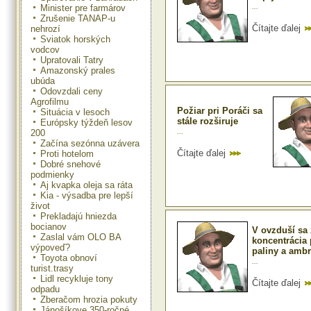
...
Minister pre farmárov
Zrušenie TANAP-u
Čítajte ďalej
nehrozí
Sviatok horských
vodcov
Upratovali Tatry
Amazonský prales
ubúda
Odovzdali ceny
Agrofilmu
Požiar pri Poráči sa
Situácia v lesoch
stále rozširuje
Európsky týždeň lesov
...
200
Začína sezónna uzávera
Čítajte ďalej
Proti hotelom
Dobré snehové
podmienky
Aj kvapka oleja sa ráta
Kia - výsadba pre lepší
život
Prekladajú hniezda
bocianov
V ovzduší sa 
Zaslal vám OLO BA
koncentrácia 
výpoveď?
paliny a ambr
Toyota obnoví
...
turist.trasy
Lidl recykluje tony
Čítajte ďalej
odpadu
Zberačom hrozia pokuty
Jánošíkove 350-ročné