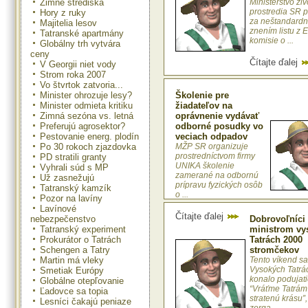
Zimné strediská
Ministerstvo ži
prostredia SR 
Hory z ruky
za neštandardn
Majitelia lesov
znením listu z 
Tatranské apartmány
komisie o ...
Globálny trh vytvára
ceny
Čítajte ďalej
V Georgii niet vody
Strom roka 2007
Vo štvrtok zatvoria...
Minister ohrozuje lesy?
Školenie pre
Minister odmieta kritiku
žiadateľov na
Zimná sezóna vs. letná
oprávnenie vydávať
Preferujú agrosektor?
odborné posudky vo
Pestovanie energ. plodín
veciach odpadov
Po 30 rokoch zjazdovka
MŽP SR organizuje
prostredníctvom firmy
PD stratili granty
UNIKA školenie
Vyhrali súd s MP
zamerané na odbornú
Už zasnežujú
prípravu fyzických osôb
Tatranský kamzík
o ...
Pozor na lavíny
Lavínové
Čítajte ďalej
nebezpečenstvo
Dobrovoľníci
Tatranský experiment
ministrom vys
Prokurátor o Tatrách
Tatrách 2000
Schengen a Tatry
stromčekov
Martin má vleky
Tento víkend sa
Vysokých Tatrá
Smetiak Európy
konalo podujat
Globálne otepľovanie
“Vráťme Tatrám
Ľadovce sa topia
stratenú krásu”,
Lesníci čakajú peniaze