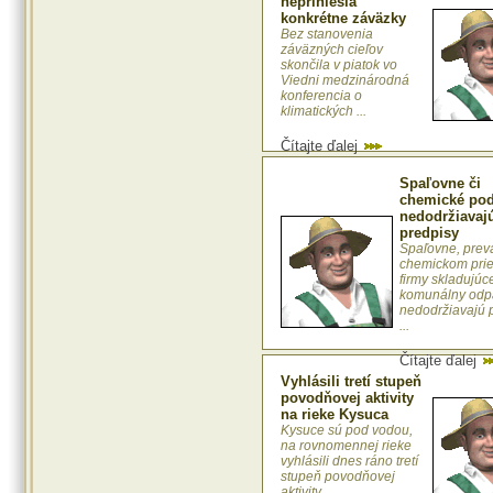
nepriniesla
konkrétne záväzky
Bez stanovenia
záväzných cieľov
skončila v piatok vo
Viedni medzinárodná
konferencia o
klimatických ...
Čítajte ďalej
Spaľovne či
chemické pod
nedodržiavaj
predpisy
Spaľovne, prev
chemickom prie
firmy skladujúc
komunálny odp
nedodržiavajú 
...
Čítajte ďalej
Vyhlásili tretí stupeň
povodňovej aktivity
na rieke Kysuca
Kysuce sú pod vodou,
na rovnomennej rieke
vyhlásili dnes ráno tretí
stupeň povodňovej
aktivity. ...