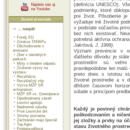
(definícia UNESCO). Vše
Nájdete nás aj
na Youtube
podmienky, ktoré obklopu
pre život. Pôsobenie j
Životné prostredie
vyžaduje iné životné pod
v podstate súčasťou pri
... naspäť
bez nich existovať. Neu
Fondy EÚ
potrebná aktívna ochrana
Zonácia TANAPu
Jakrlová, J. 1999).
Obchodovanie s
emisiami
Význam prevencie v och
Zber v národných
ďalšieho dôvodu: je stál
parkoch
prostredím sú veľmi
Mýty o triedení odpadu
Zrušenie výzvy na
pravdepodobne len malú č
výstavu
preto dnes s istotou st
Recyklácia
životné prostredie a v 
Recyklačný vtip
Výzva MŽP SR
dlhšom časovom horizon
ochranárom
súlade s princípom predbe
MŽP SR vs. Greenpeace
Opodstatnený zásah
Lesníci apelujú
Nadmerné zásoby
Každý je povinný chrán
Prvé Lesnícke dni
poškodzovaním a ničení
Stromy poznania
Záchranári majú špeciál
jej zložky a prvky na ú
Top Agro
stavu životného prostre
Protipovodňová