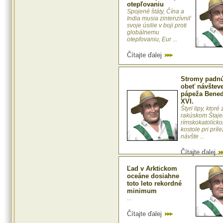
otepľovaniu
Spojené štáty, Čína a
India musia zintenzívniť
svoje úsilie v boji proti
globálnemu
otepľovaniu, Eur ...
Čítajte ďalej
Stromy padnú
obeť návštev
pápeža Bened
XVI.
Štyri lipy, ktoré 
rakúskom Štajer
rímskokatolíck
kostole pri príle
návšte ...
Čítajte ďalej
Ľad v Arktickom
oceáne dosiahne
toto leto rekordné
minimum
...
Čítajte ďalej