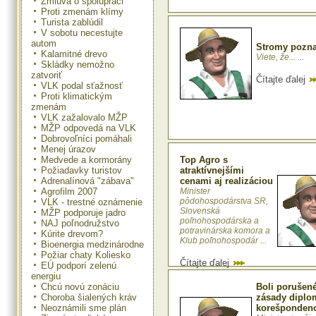
Zmluva o spolupráci
Proti zmenám klímy
Turista zablúdil
V sobotu necestujte
autom
Stromy pozna
Kalamitné drevo
Viete, že... ...
Skládky nemožno
zatvoriť
Čítajte ďalej
VLK podal sťažnosť
Proti klimatickým
zmenám
VLK zažalovalo MŽP
MŽP odpovedá na VLK
Dobrovoľníci pomáhali
Menej úrazov
Medvede a kormorány
Top Agro s
Požiadavky turistov
atraktívnejšími
Adrenalínová "zábava"
cenami aj realizáciou
Agrofilm 2007
Minister
pôdohospodárstva SR,
VLK - trestné oznámenie
Slovenská
MŽP podporuje jadro
poľnohospodárska a
NAJ poľnodružstvo
potravinárska komora a
Kúrite drevom?
Klub poľnohospodár ...
Bioenergia medzinárodne
Požiar chaty Koliesko
Čítajte ďalej
EÚ podporí zelenú
energiu
Chcú novú zonáciu
Boli porušen
Choroba šialených kráv
zásady diplo
Neoznámili sme plán
korešpondenc