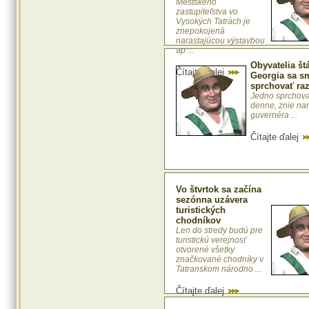
Mestského
zastupiteľstva vo
Vysokých Tatrách je
znepokojená
narastajúcou výstavbou
ap ...
Obyvatelia št
Čítajte ďalej
Georgia sa s
sprchovať ra
Jedno sprchov
denne, znie na
guvernéra ...
Čítajte ďalej
Vo štvrtok sa začína
sezónna uzávera
turistických
chodníkov
Len do stredy budú pre
turistickú verejnosť
otvorené všetky
značkované chodníky v
Tatranskom národno ...
Čítajte ďalej