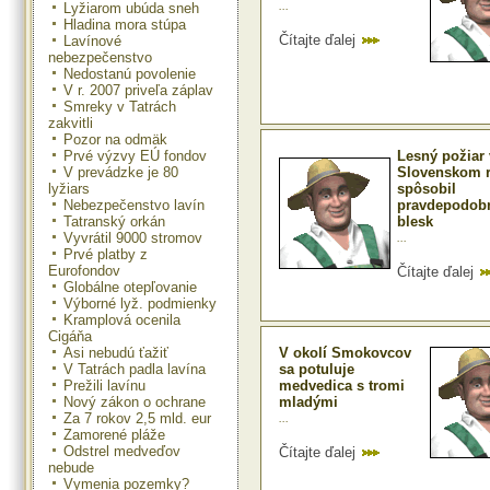
...
Lyžiarom ubúda sneh
Hladina mora stúpa
Čítajte ďalej
Lavínové
nebezpečenstvo
Nedostanú povolenie
V r. 2007 priveľa záplav
Smreky v Tatrách
zakvitli
Pozor na odmäk
Prvé výzvy EÚ fondov
Lesný požiar 
V prevádzke je 80
Slovenskom r
lyžiars
spôsobil
Nebezpečenstvo lavín
pravdepodob
Tatranský orkán
blesk
Vyvrátil 9000 stromov
...
Prvé platby z
Eurofondov
Čítajte ďalej
Globálne otepľovanie
Výborné lyž. podmienky
Kramplová ocenila
Cigáňa
Asi nebudú ťažiť
V okolí Smokovcov
V Tatrách padla lavína
sa potuluje
Prežili lavínu
medvedica s tromi
Nový zákon o ochrane
mladými
Za 7 rokov 2,5 mld. eur
...
Zamorené pláže
Odstrel medveďov
Čítajte ďalej
nebude
Vymenia pozemky?