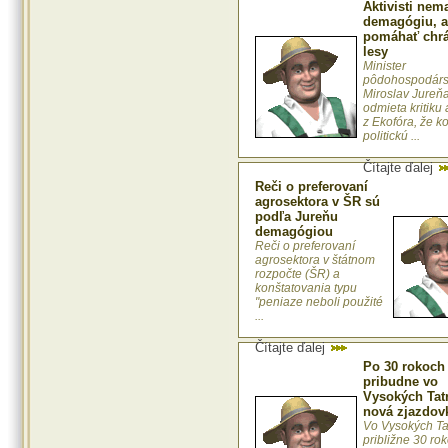
Aktivisti nema
demagógiu, a
pomáhať chrá
lesy
Minister
pôdohospodárs
Miroslav Jureň
odmieta kritiku 
z Ekofóra, že k
politickú ...
Čítajte ďalej
Reči o preferovaní
agrosektora v ŠR sú
podľa Jureňu
demagógiou
Reči o preferovaní
agrosektora v štátnom
rozpočte (ŠR) a
konštatovania typu
"peniaze neboli použité
...
Čítajte ďalej
Po 30 rokoch
pribudne vo
Vysokých Tat
nová zjazdov
Vo Vysokých Ta
približne 30 ro