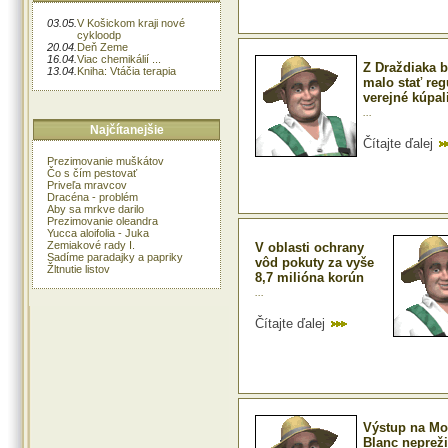
03.05.
V Košickom kraji nové
cykloodp
20.04.
Deň Zeme
16.04.
Viac chemikálií ...
Z Draždiaka b
13.04.
Kniha: Vtáčia terapia
malo stať re
verejné kúpal
...
Najčítanejšie
Čítajte ďalej
Prezimovanie muškátov
Čo s čím pestovať
Priveľa mravcov
Dracéna - problém
Aby sa mrkve darilo
Prezimovanie oleandra
Yucca aloifolia - Juka
Zemiakové rady I.
V oblasti ochrany
Sadíme paradajky a papriky
vôd pokuty za vyše
Žltnutie listov
8,7 milióna korún
...
Čítajte ďalej
Výstup na Mo
Blanc neprežil