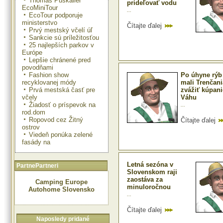
Thomas Puskailer
prideľovať vodu
EcoMiniTour
...
EcoTour podporuje
ministerstvo
Čítajte ďalej
Prvý mestský včelí úľ
Sankcie sú príležitosťou
25 najlepších parkov v
Európe
Lepšie chránené pred
povodňami
Fashion show
Po úhyne rýb
recyklovanej módy
mali Trenčani
Prvá mestská časť pre
zvážiť kúpani
včely
Váhu
Žiadosť o príspevok na
...
rod.dom
Ropovod cez Žitný
Čítajte ďalej
ostrov
Viedeň ponúka zelené
fasády na
Letná sezóna v
PartnePartneri
Slovenskom raji
zaostáva za
Camping Europe
minuloročnou
Autohome Slovensko
...
Čítajte ďalej
Naposledy pridané