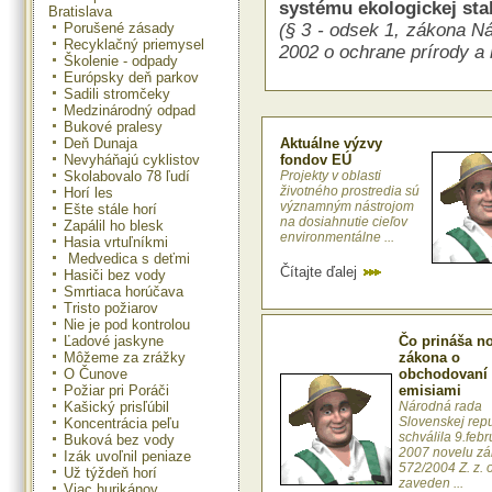
systému ekologickej stab
Bratislava
Porušené zásady
(§ 3 - odsek 1, zákona Ná
Recyklačný priemysel
2002 o ochrane prírody a 
Školenie - odpady
Európsky deň parkov
Sadili stromčeky
Medzinárodný odpad
Bukové pralesy
Deň Dunaja
Aktuálne výzvy
Nevyháňajú cyklistov
fondov EÚ
Skolabovalo 78 ľudí
Projekty v oblasti
životného prostredia sú
Horí les
významným nástrojom
Ešte stále horí
na dosiahnutie cieľov
Zapálil ho blesk
environmentálne ...
Hasia vrtuľníkmi
Medvedica s deťmi
Čítajte ďalej
Hasiči bez vody
Smrtiaca horúčava
Tristo požiarov
Nie je pod kontrolou
Ľadové jaskyne
Čo prináša n
Môžeme za zrážky
zákona o
O Čunove
obchodovaní 
Požiar pri Poráči
emisiami
Kašický prisľúbil
Národná rada
Slovenskej repu
Koncentrácia peľu
schválila 9.feb
Buková bez vody
2007 novelu zá
Izák uvoľnil peniaze
572/2004 Z. z. 
Už týždeň horí
zaveden ...
Viac hurikánov