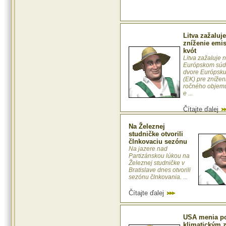
Litva zažaluj
zníženie emi
kvót
Litva zažaluje 
Európskom sú
dvore Európsku
(EK) pre znížen
ročného objemu
e ...
Čítajte ďalej
Na Železnej
studničke otvorili
člnkovaciu sezónu
Na jazere nad
Partizánskou lúkou na
Železnej studničke v
Bratislave dnes otvorili
sezónu člnkovania. ...
Čítajte ďalej
USA menia po
klimatickým