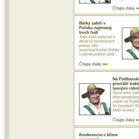
Čítajte ďalej
Búrky zabili v
Poľsku najmenej
troch ľudí
Traja ľudia zahynuli a
desať je nezvestných
potom, ako
severovýchodné Poľsko
v utorok postihli silné ...
Čítajte ďalej
Na Podbansk
prevrátil trakt
lesnými robo
Štyria lesní rob
dnes predpolu
zranili na Pod
vo Vysokých Ta
Muži sa viezl ...
Čítajte ďalej
Konferencia o klíme