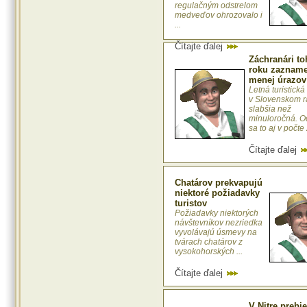
regulačným odstrelom
medveďov ohrozovalo i
...
Čítajte ďalej
Záchranári to
roku zazname
menej úrazov
Letná turistick
v Slovenskom ra
slabšia než
minuloročná. O
sa to aj v počte 
Čítajte ďalej
Chatárov prekvapujú
niektoré požiadavky
turistov
Požiadavky niektorých
návštevníkov nezriedka
vyvolávajú úsmevy na
tvárach chatárov z
vysokohorských ...
Čítajte ďalej
V Nitre prebi