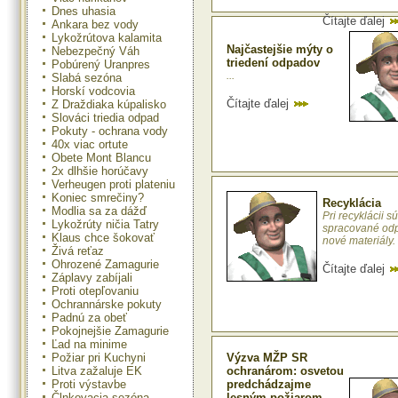
Dnes uhasia
Čítajte ďalej
Ankara bez vody
Lykožrútova kalamita
Najčastejšie mýty o
Nebezpečný Váh
triedení odpadov
Pobúrený Uranpres
...
Slabá sezóna
Horskí vodcovia
Čítajte ďalej
Z Draždiaka kúpalisko
Slováci triedia odpad
Pokuty - ochrana vody
40x viac ortute
Obete Mont Blancu
2x dlhšie horúčavy
Verheugen proti plateniu
Koniec smrečiny?
Recyklácia
Modlia sa za dážď
Pri recyklácii sú
Lykožrúty ničia Tatry
spracované od
Klaus chce šokovať
nové materiály. .
Živá reťaz
Ohrozené Zamagurie
Čítajte ďalej
Záplavy zabíjali
Proti otepľovaniu
Ochrannárske pokuty
Padnú za obeť
Pokojnejšie Zamagurie
Ľad na minime
Požiar pri Kuchyni
Výzva MŽP SR
Litva zažaluje EK
ochranárom: osvetou
Proti výstavbe
predchádzajme
Člnkovacia sezóna
lesným požiarom