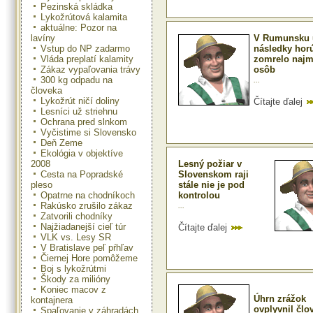
Pezinská skládka
Lykožrútová kalamita
aktuálne: Pozor na
lavíny
V Rumunsku 
Vstup do NP zadarmo
následky hor
Vláda preplatí kalamity
zomrelo najm
Zákaz vypaľovania trávy
osôb
300 kg odpadu na
...
človeka
Lykožrút ničí doliny
Čítajte ďalej
Lesníci už striehnu
Ochrana pred slnkom
Vyčistime si Slovensko
Deň Zeme
Ekológia v objektíve
2008
Lesný požiar v
Cesta na Popradské
Slovenskom raji
pleso
stále nie je pod
Opatrne na chodníkoch
kontrolou
Rakúsko zrušilo zákaz
...
Zatvorili chodníky
Najžiadanejší cieľ túr
Čítajte ďalej
VLK vs. Lesy SR
V Bratislave peľ pŕhľav
Čiernej Hore pomôžeme
Boj s lykožrútmi
Škody za milióny
Koniec macov z
Úhrn zrážok
kontajnera
ovplyvnil člo
Spaľovanie v záhradách