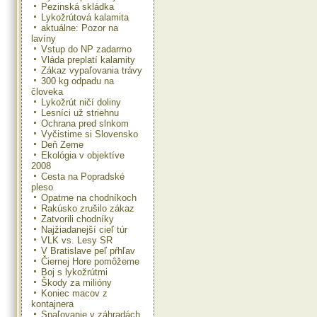
Pezinská skládka
Lykožrútová kalamita
aktuálne: Pozor na
lavíny
Vstup do NP zadarmo
Vláda preplatí kalamity
Zákaz vypaľovania trávy
300 kg odpadu na
človeka
Lykožrút ničí doliny
Lesníci už striehnu
Ochrana pred slnkom
Vyčistime si Slovensko
Deň Zeme
Ekológia v objektíve
2008
Cesta na Popradské
pleso
Opatrne na chodníkoch
Rakúsko zrušilo zákaz
Zatvorili chodníky
Najžiadanejší cieľ túr
VLK vs. Lesy SR
V Bratislave peľ pŕhľav
Čiernej Hore pomôžeme
Boj s lykožrútmi
Škody za milióny
Koniec macov z
kontajnera
Spaľovanie v záhradách