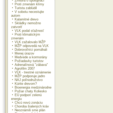
Zmluva o spolupráci
Proti zmenám klímy
Turista zablúdil
V sobotu necestujte
autom
Kalamitné drevo
Skládky nemožno
zatvoriť
VLK podal sťažnosť
Proti klimatickým
zmenám
VLK zažalovalo MŽP
MŽP odpovedá na VLK
Dobrovoľníci pomáhali
Menej úrazov
Medvede a kormorány
Požiadavky turistov
Adrenalínová "zábava"
Agrofilm 2007
VLK - trestné oznámenie
MŽP podporuje jadro
NAJ poľnodružstvo
Kúrite drevom?
Bioenergia medzinárodne
Požiar chaty Koliesko
EÚ podporí zelenú
energiu
Chcú novú zonáciu
Choroba šialených kráv
Neoznámili sme plán