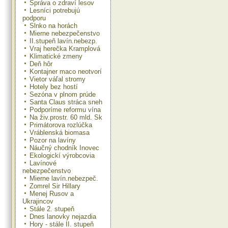
Správa o zdraví lesov
Lesníci potrebujú
podporu
Slnko na horách
Mierne nebezpečenstvo
II.stupeň lavín.nebezp.
Vraj herečka Kramplová
Klimatické zmeny
Deň hôr
Kontajner maco neotvorí
Vietor váľal stromy
Hotely bez hostí
Sezóna v plnom prúde
Santa Claus stráca sneh
Podporíme reformu vína
Na živ.prostr. 60 mld. Sk
Primátorova rozlúčka
Vráblenská biomasa
Pozor na lavíny
Náučný chodník Inovec
Ekologickí výrobcovia
Lavínové
nebezpečenstvo
Mierne lavín.nebezpeč.
Zomrel Sir Hillary
Menej Rusov a
Ukrajincov
Stále 2. stupeň
Dnes lanovky nejazdia
Hory - stále II. stupeň