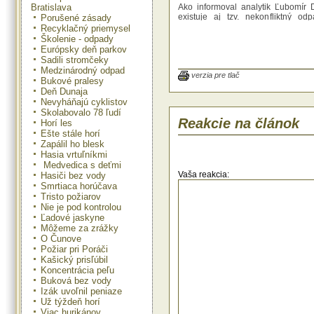
Bratislava
Ako informoval analytik Ľubomír 
existuje aj tzv. nekonfliktný od
Porušené zásady
odpad, ktorý je sčasti schop
Recyklačný priemysel
recyklovateľnosti a sčasti svojho 
Školenie - odpady
využitia. Nekonfliktný odpad 
Európsky deň parkov
karcinogény a nie je podkl
Sadili stromčeky
spaľovne. Britský systém
Medzinárodný odpad
konštatoval, že za týždeň pre
verzia pre tlač
Bukové pralesy
navštívi 1,7 milióna kupujúci
Deň Dunaja
predstavíme, že každý kupujúci 
Nevyháňajú cyklistov
tomto systéme dve igelitové tašky,
Skolabovalo 78 ľudí
číslo vyššie ako 170 miliónov taši
Reakcie na článok
Horí les
povedal Drahovský. "To je už objem
Ešte stále horí
viditeľný na Slovensku po ja
Zapálil ho blesk
kontajneroch a všade," dodal.
Hasia vrtuľníkmi
problém vidí Drahovský v riešení e
a dobrého zberu komunálneho
Medvedica s deťmi
Recyklovateľnosť igelitových tašie
Vaša reakcia:
Hasiči bez vody
Drahovského "od obchodného 
Smrtiaca horúčava
obchodnému systému". Sú tenšie 
Tristo požiarov
tašky, ktoré používa Tesco, sup
Nie je pod kontrolou
Terno aj nový Carrefour a 
Ľadové jaskyne
recyklovateľné hrubšie igelitové t
Môžeme za zrážky
predáva napríklad Billa. "Čo sa tý
O Čunove
koľko je to za rok v celom 
Požiar pri Poráči
systéme, to si ani netrúfam 
Kašický prisľúbil
skonštatoval Drahovský a dodal, ž
Koncentrácia peľu
systémy už pochopili zložitosť toh
Buková bez vody
a začínajú ponúkať pre svojich spo
Izák uvoľnil peniaze
tašky z plátna či papiera, ktoré nie
Už týždeň horí
konfliktné voči životnému pros
takýmito taškami prišlo už Tesco č
Viac hurikánov