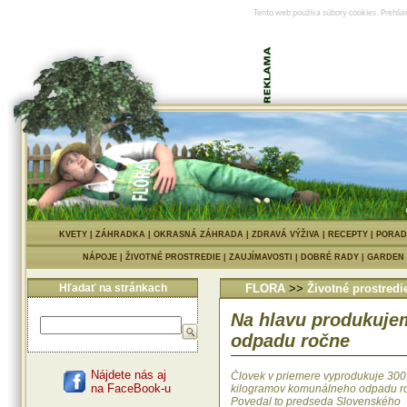
Tento web používa súbory cookies. Prehlia
KVETY
|
ZÁHRADKA
|
OKRASNÁ ZÁHRADA
|
ZDRAVÁ VÝŽIVA
|
RECEPTY
|
PORAD
NÁPOJE
|
ŽIVOTNÉ PROSTREDIE
|
ZAUJÍMAVOSTI
|
DOBRÉ RADY
|
GARDEN
Hľadať na stránkach
FLORA
>>
Životné prostredi
Na hlavu produkuje
odpadu ročne
Nájdete nás aj
Človek v priemere vyprodukuje 300
na FaceBook-u
kilogramov komunálneho odpadu r
Povedal to predseda Slovenského