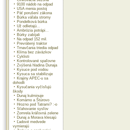
9100 nádob na odpad
USA menia postoj
Päť porušení zákona
Búrka váľala stromy
Pondelková búrka
Už odlietajú...
Ambrózia potrápi...
Búrky zabíjali
Na odpad 152 mil.
Prevrátený traktor
Trnavčania triedia odpad
Klíma bez záväzkov
Cyklisti
Kontrolované spaľovne
Zvýšená hladina Dunaja
Kysuce pod vodou
Kysuca sa stabilizuje
Krajiny APEC-u sa
dohodli
Kysučania vyčísľujú
škody
Dunaj kulminuje
Komárno a Štúrovo
Hrozno pod Tatrami? :-o
Sťahovanie sysľov
Zomrela kráľovná zelene
Dunaj a Morava klesajú
Ľadové medvede
vymierajú