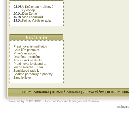
03.05.
V Košickom kraji nové
cykloodp
20.04.
Deň Zeme
16.04.
Viac chemikálií ...
13.04.
Kniha: Vtáčia terapia
Najčítanejšie
Prezimovanie muškátov
Čo s čím pestovať
Priveľa mravcov
Dracéna - problém
Aby sa mrkve darilo
Prezimovanie oleandra
Yucca aloifolia - Juka
Zemiakové rady I.
Sadíme paradajky a papriky
Žltnutie listov
KVETY
|
ZÁHRADKA
|
OKRASNÁ ZÁHRADA
|
ZDRAVÁ VÝŽIVA
|
RECEPTY
|
POR
ochran