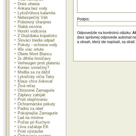
Markt. Ako potvrdil Drahovský, na
Dnes uhasia
sú už spoločnosti, ktoré sa zao
Ankara bez vody
recykláciou plastov. Vyrábajú z toh
Lykožrútova kalamita
základy pre parkové lavičky, p
Nebezpečný Váh
Podpis:
nákladných vagónov či detské seda
Pobúrený Uranpres
Slabá sezóna
Horskí vodcovia
Odpovedzte na kontrolnú otázku:
A
Z Draždiaka kúpalisko
(bez správnej odpovede automat n
Slováci triedia odpad
a obsah, ktorý ste napísali, sa str
Pokuty - ochrana vody
40x viac ortute
Obete Mont Blancu
2x dlhšie horúčavy
Verheugen proti plateniu
Koniec smrečiny?
Modlia sa za dážď
Lykožrúty ničia Tatry
Klaus chce šokovať
Živá reťaz
Ohrozené Zamagurie
Záplavy zabíjali
Proti otepľovaniu
Ochrannárske pokuty
Padnú za obeť
Pokojnejšie Zamagurie
Ľad na minime
Požiar pri Kuchyni
Litva zažaluje EK
Proti výstavbe
Člnkovacia sezóna