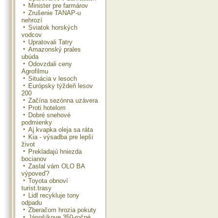
Minister pre farmárov
Zrušenie TANAP-u
nehrozí
Sviatok horských
vodcov
Upratovali Tatry
Amazonský prales
ubúda
Odovzdali ceny
Agrofilmu
Situácia v lesoch
Európsky týždeň lesov
200
Začína sezónna uzávera
Proti hotelom
Dobré snehové
podmienky
Aj kvapka oleja sa ráta
Kia - výsadba pre lepší
život
Prekladajú hniezda
bocianov
Zaslal vám OLO BA
výpoveď?
Toyota obnoví
turist.trasy
Lidl recykluje tony
odpadu
Zberačom hrozia pokuty
Jánošíkove 350-ročné