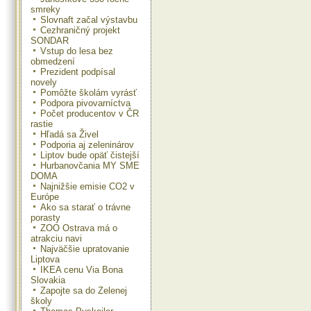
smreky
Slovnaft začal výstavbu
Cezhraničný projekt
SONDAR
Vstup do lesa bez
obmedzení
Prezident podpísal
novely
Pomôžte školám vyrásť
Podpora pivovarníctva
Počet producentov v ČR
rastie
Hľadá sa Živel
Podporia aj zeleninárov
Liptov bude opäť čistejší
Hurbanovčania MY SME
DOMA
Najnižšie emisie CO2 v
Európe
Ako sa starať o trávne
porasty
ZOO Ostrava má o
atrakciu navi
Najväčšie upratovanie
Liptova
IKEA cenu Via Bona
Slovakia
Zapojte sa do Zelenej
školy