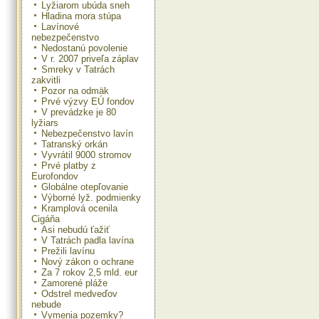
Lyžiarom ubúda sneh
Hladina mora stúpa
Lavínové
nebezpečenstvo
Nedostanú povolenie
V r. 2007 priveľa záplav
Smreky v Tatrách
zakvitli
Pozor na odmäk
Prvé výzvy EÚ fondov
V prevádzke je 80
lyžiars
Nebezpečenstvo lavín
Tatranský orkán
Vyvrátil 9000 stromov
Prvé platby z
Eurofondov
Globálne otepľovanie
Výborné lyž. podmienky
Kramplová ocenila
Cigáňa
Asi nebudú ťažiť
V Tatrách padla lavína
Prežili lavínu
Nový zákon o ochrane
Za 7 rokov 2,5 mld. eur
Zamorené pláže
Odstrel medveďov
nebude
Vymenia pozemky?