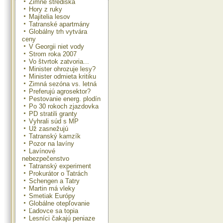
Zimné strediská
Hory z ruky
Majitelia lesov
Tatranské apartmány
Globálny trh vytvára
ceny
V Georgii niet vody
Strom roka 2007
Vo štvrtok zatvoria...
Minister ohrozuje lesy?
Minister odmieta kritiku
Zimná sezóna vs. letná
Preferujú agrosektor?
Pestovanie energ. plodín
Po 30 rokoch zjazdovka
PD stratili granty
Vyhrali súd s MP
Už zasnežujú
Tatranský kamzík
Pozor na lavíny
Lavínové
nebezpečenstvo
Tatranský experiment
Prokurátor o Tatrách
Schengen a Tatry
Martin má vleky
Smetiak Európy
Globálne otepľovanie
Ľadovce sa topia
Lesníci čakajú peniaze