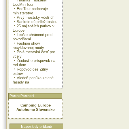
Thomas Puskailer
EcoMiniTour
EcoTour podporuje
ministerstvo
Prvý mestský včelí úľ
Sankcie sú príležitosťou
25 najlepších parkov v
Európe
Lepšie chránené pred
povodňami
Fashion show
recyklovanej módy
Prvá mestská časť pre
včely
Žiadosť o príspevok na
rod.dom
Ropovod cez Žitný
ostrov
Viedeň ponúka zelené
fasády na
PartnePartneri
Camping Europe
Autohome Slovensko
Naposledy pridané