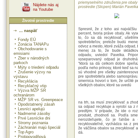
priemyselného združenia pre obaly 
Nájdete nás aj
prostredie (Slicpen) Marián Pavelka
na Youtube
Životné prostredie
Spresnil, že z toho asi najväčšiu
... naspäť
percent, tvoria práve obaly. Ak vy
to, čo sa dá recyklovať, ušetrí
Fondy EÚ
spotrebiteľov, pretože budú menej
Zonácia TANAPu
odvoz a mesto, ktoré zváža odpad, 
Obchodovanie s
menej za to, že bude skládko
emisiami
odpadu, uviedol Pavelka. Pripo
Zber v národných
vyseparovaný odpad je druhotná 
parkoch
"ktorá sa dá celkom dobre speňaž
Mýty o triedení odpadu
podľa neho prínosy, ktoré keď sa n
Zrušenie výzvy na
sú vhodné pre všetky zainteresova
výstavu
pre spotrebiteľa alebo samosprávu
smernica hovorí o tom, že určité p
Recyklácia
všetkých obalov, ktoré sa uvedú
Recyklačný vtip
Výzva MŽP SR
ochranárom
MŽP SR vs. Greenpeace
na trh, sa musí zrecyklovať a zhod
Opodstatnený zásah
sa odpad recykluje a vyrobí sa z 
Lesníci apelujú
predtým. V prípade, že ide o roz
Nadmerné zásoby
produkt, zhodnotí sa. Podľa smer
Prvé Lesnícke dni
nerozdeľujete, čo je ľahšie a 
Stromy poznania
recyklovateľné, vychádza sa z pr
Záchranári majú špeciál
že väčšina obalov sa zrecyklovať a
Top Agro
dá.
Protipovodňová