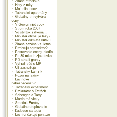
Zimné strediská
Hory z ruky
Majitelia lesov
Tatranské apartmány
Globálny trh vytvára
ceny
V Georgii niet vody
Strom roka 2007
Vo štvrtok zatvoria...
Minister ohrozuje lesy?
Minister odmieta kritiku
Zimná sezóna vs. letná
Preferujú agrosektor?
Pestovanie energ. plodín
Po 30 rokoch zjazdovka
PD stratili granty
Vyhrali súd s MP
Už zasnežujú
Tatranský kamzík
Pozor na lavíny
Lavínové
nebezpečenstvo
Tatranský experiment
Prokurátor o Tatrách
Schengen a Tatry
Martin má vleky
Smetiak Európy
Globálne otepľovanie
Ľadovce sa topia
Lesníci čakajú peniaze