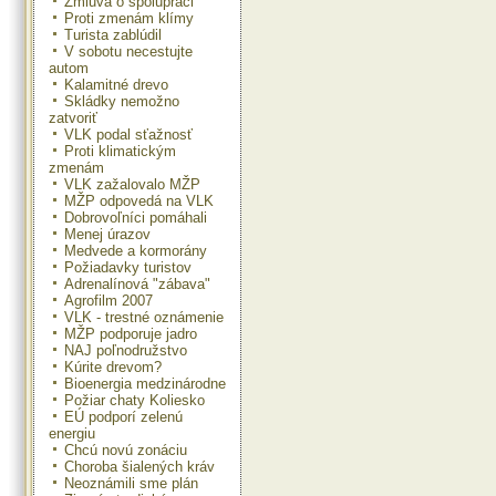
Zmluva o spolupráci
Proti zmenám klímy
Turista zablúdil
V sobotu necestujte
autom
Kalamitné drevo
Skládky nemožno
zatvoriť
VLK podal sťažnosť
Proti klimatickým
zmenám
VLK zažalovalo MŽP
MŽP odpovedá na VLK
Dobrovoľníci pomáhali
Menej úrazov
Medvede a kormorány
Požiadavky turistov
Adrenalínová "zábava"
Agrofilm 2007
VLK - trestné oznámenie
MŽP podporuje jadro
NAJ poľnodružstvo
Kúrite drevom?
Bioenergia medzinárodne
Požiar chaty Koliesko
EÚ podporí zelenú
energiu
Chcú novú zonáciu
Choroba šialených kráv
Neoznámili sme plán