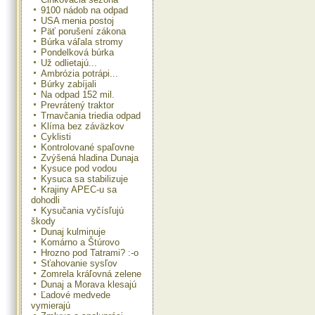
9100 nádob na odpad
USA menia postoj
Päť porušení zákona
Búrka váľala stromy
Pondelková búrka
Už odlietajú...
Ambrózia potrápi...
Búrky zabíjali
Na odpad 152 mil.
Prevrátený traktor
Trnavčania triedia odpad
Klíma bez záväzkov
Cyklisti
Kontrolované spaľovne
Zvýšená hladina Dunaja
Kysuce pod vodou
Kysuca sa stabilizuje
Krajiny APEC-u sa
dohodli
Kysučania vyčísľujú
škody
Dunaj kulminuje
Komárno a Štúrovo
Hrozno pod Tatrami? :-o
Sťahovanie sysľov
Zomrela kráľovná zelene
Dunaj a Morava klesajú
Ľadové medvede
vymierajú