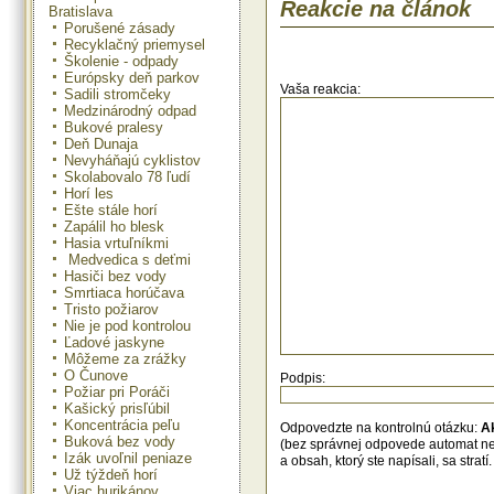
Reakcie na článok
Bratislava
rámci ktorej rozvíjajúce sa krajin
Čínou tvrdili, že nechcú prijať nija
Porušené zásady
Uviedli, že pozornosť by sa mala s
Recyklačný priemysel
konferenciu o klimatických zmenách
Školenie - odpady
decembri. Konferencia na Bal
Európsky deň parkov
položiť základy novej dohody,
Vaša reakcia:
Sadili stromčeky
vystriedala Kjótsky protokol. A
Medzinárodný odpad
Spojené štáty hovoria, že Kjótsky 
Bukové pralesy
od základu nesprávny, keďže od 
Deň Dunaja
rozvíjajúcich krajín, ako sú Čín
Nevyháňajú cyklistov
nevyžaduje obmedzenie emisi
Skolabovalo 78 ľudí
Austrália tvrdia, že akákoľvek nov
Horí les
mala tento nedostatok odstrániť.
Ešte stále horí
Zapálil ho blesk
Hasia vrtuľníkmi
Medvedica s deťmi
Hasiči bez vody
Smrtiaca horúčava
Tristo požiarov
Nie je pod kontrolou
Ľadové jaskyne
Môžeme za zrážky
O Čunove
Podpis:
Požiar pri Poráči
Kašický prisľúbil
Koncentrácia peľu
Odpovedzte na kontrolnú otázku:
A
Buková bez vody
(bez správnej odpovede automat n
Izák uvoľnil peniaze
a obsah, ktorý ste napísali, sa str
Už týždeň horí
Viac hurikánov