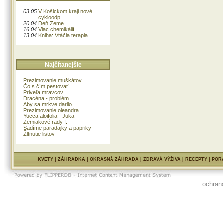
03.05.
V Košickom kraji nové
cykloodp
20.04.
Deň Zeme
16.04.
Viac chemikálií ...
13.04.
Kniha: Vtáčia terapia
Najčítanejšie
Prezimovanie muškátov
Čo s čím pestovať
Priveľa mravcov
Dracéna - problém
Aby sa mrkve darilo
Prezimovanie oleandra
Yucca aloifolia - Juka
Zemiakové rady I.
Sadíme paradajky a papriky
Žltnutie listov
KVETY
|
ZÁHRADKA
|
OKRASNÁ ZÁHRADA
|
ZDRAVÁ VÝŽIVA
|
RECEPTY
|
POR
ochran