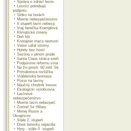
Správa o zdraví lesov
Lesníci potrebujú
podporu
Slnko na horách
Mierne nebezpečenstvo
II.stupeň lavín.nebezp.
Vraj herečka Kramplová
Klimatické zmeny
Deň hôr
Kontajner maco neotvorí
Vietor váľal stromy
Hotely bez hostí
Sezóna v plnom prúde
Santa Claus stráca sneh
Podporíme reformu vína
Na živ.prostr. 60 mld. Sk
Primátorova rozlúčka
Vráblenská biomasa
Pozor na lavíny
Náučný chodník Inovec
Ekologickí výrobcovia
Lavínové
nebezpečenstvo
Mierne lavín.nebezpeč.
Zomrel Sir Hillary
Menej Rusov a
Ukrajincov
Stále 2. stupeň
Dnes lanovky nejazdia
Hory - stále II. stupeň