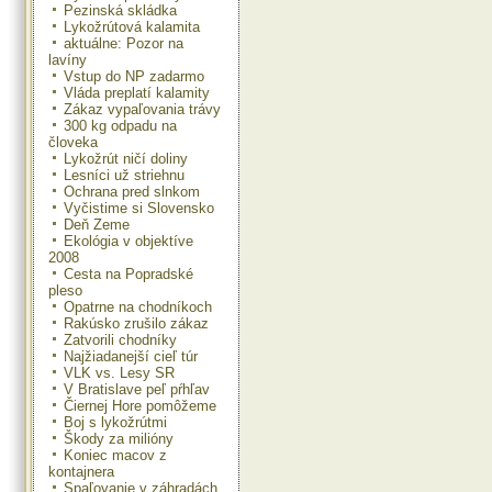
Pezinská skládka
Lykožrútová kalamita
aktuálne: Pozor na
lavíny
Vstup do NP zadarmo
Vláda preplatí kalamity
Zákaz vypaľovania trávy
300 kg odpadu na
človeka
Lykožrút ničí doliny
Lesníci už striehnu
Ochrana pred slnkom
Vyčistime si Slovensko
Deň Zeme
Ekológia v objektíve
2008
Cesta na Popradské
pleso
Opatrne na chodníkoch
Rakúsko zrušilo zákaz
Zatvorili chodníky
Najžiadanejší cieľ túr
VLK vs. Lesy SR
V Bratislave peľ pŕhľav
Čiernej Hore pomôžeme
Boj s lykožrútmi
Škody za milióny
Koniec macov z
kontajnera
Spaľovanie v záhradách