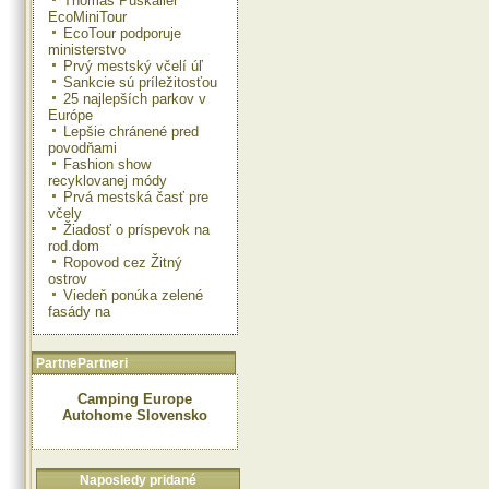
Thomas Puskailer
EcoMiniTour
EcoTour podporuje
ministerstvo
Prvý mestský včelí úľ
Sankcie sú príležitosťou
25 najlepších parkov v
Európe
Lepšie chránené pred
povodňami
Fashion show
recyklovanej módy
Prvá mestská časť pre
včely
Žiadosť o príspevok na
rod.dom
Ropovod cez Žitný
ostrov
Viedeň ponúka zelené
fasády na
PartnePartneri
Camping Europe
Autohome Slovensko
Naposledy pridané