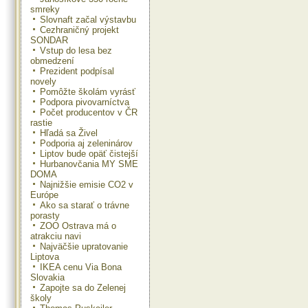
smreky
Slovnaft začal výstavbu
Cezhraničný projekt
SONDAR
Vstup do lesa bez
obmedzení
Prezident podpísal
novely
Pomôžte školám vyrásť
Podpora pivovarníctva
Počet producentov v ČR
rastie
Hľadá sa Živel
Podporia aj zeleninárov
Liptov bude opäť čistejší
Hurbanovčania MY SME
DOMA
Najnižšie emisie CO2 v
Európe
Ako sa starať o trávne
porasty
ZOO Ostrava má o
atrakciu navi
Najväčšie upratovanie
Liptova
IKEA cenu Via Bona
Slovakia
Zapojte sa do Zelenej
školy