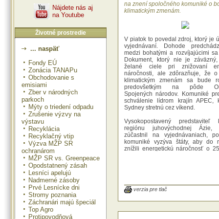
na znení spoločného komuniké o boj
Nájdete nás aj
klimatickým zmenám.
na Youtube
Životné prostredie
V piatok to povedal zdroj, ktorý je
vyjednávaní. Dohode predchádz
... naspäť
medzi bohatými a rozvíjajúcimi sa 
Dokument, ktorý nie je záväzný,
Fondy EÚ
želané ciele pri znižovaní ene
Zonácia TANAPu
náročnosti, ale zdôrazňuje, že o 
Obchodovanie s
klimatickým zmenám sa bude r
emisiami
predovšetkým na pôde Org
Zber v národných
Spojených národov. Komuniké pre
parkoch
schválenie lídrom krajín APEC, 
Mýty o triedení odpadu
Sydney stretnú cez víkend.
Zrušenie výzvy na
výstavu
Vysokopostavený predstaviteľ 
regiónu juhovýchodnej Ázie,
Recyklácia
zúčastnil na vyjednávaniach, po
Recyklačný vtip
komuniké vyzýva štáty, aby do 
Výzva MŽP SR
znížili energetickú náročnosť o 25
ochranárom
ale nejde o vynútiteľný záväzok. "J
MŽP SR vs. Greenpeace
cieľ, nie povinný záväzok," pov
Opodstatnený zásah
zdroj. "Hoci v komuniké sú číselne
Lesníci apelujú
ciele, APEC nie je zaväzujúca organ
Nadmerné zásoby
Prvé Lesnícke dni
Austrália vnucovala krajinám APE
verzia pre tlač
Stromy poznania
problematike klimatických zmien pri
Záchranári majú špeciál
komuniké, ktoré by vyzvalo rozv
Top Agro
krajiny na obmedzenie emisií sk
Protipovodňová
plynov. Vyvolalo to však ostrú d