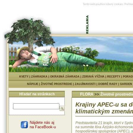
Tento web používa súbory cookies. Prehlia
KVETY
|
ZÁHRADKA
|
OKRASNÁ ZÁHRADA
|
ZDRAVÁ VÝŽIVA
|
RECEPTY
|
PORAD
NÁPOJE
|
ŽIVOTNÉ PROSTREDIE
|
ZAUJÍMAVOSTI
|
DOBRÉ RADY
|
GARDEN
Hľadať na stránkach
FLORA
>>
Životné prostredi
Krajiny APEC-u sa do
klimatickým zmená
Nájdete nás aj
Predstavitelia 21 krajín, ktorí v Syd
na FaceBook-u
na summite fóra Ázijsko-tichomorsk
hospodárskej spolupráce (APEC), s