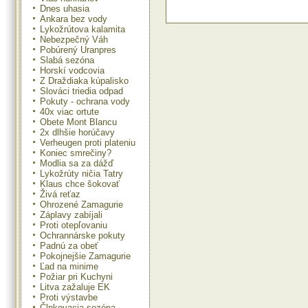
Dnes uhasia
Ankara bez vody
Lykožrútova kalamita
Nebezpečný Váh
Pobúrený Uranpres
Slabá sezóna
Horskí vodcovia
Z Draždiaka kúpalisko
Slováci triedia odpad
Pokuty - ochrana vody
40x viac ortute
Obete Mont Blancu
2x dlhšie horúčavy
Verheugen proti plateniu
Koniec smrečiny?
Modlia sa za dážď
Lykožrúty ničia Tatry
Klaus chce šokovať
Živá reťaz
Ohrozené Zamagurie
Záplavy zabíjali
Proti otepľovaniu
Ochrannárske pokuty
Padnú za obeť
Pokojnejšie Zamagurie
Ľad na minime
Požiar pri Kuchyni
Litva zažaluje EK
Proti výstavbe
Člnkovacia sezóna