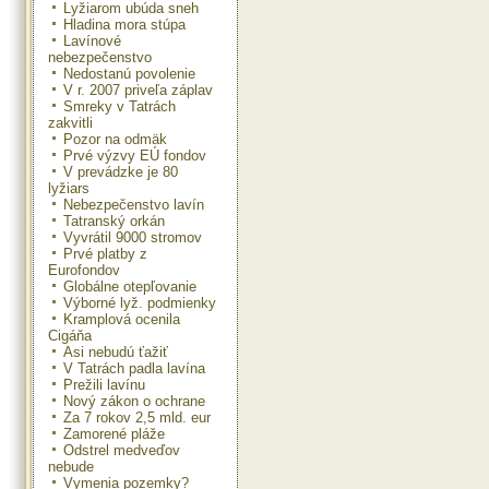
Lyžiarom ubúda sneh
Hladina mora stúpa
Lavínové
nebezpečenstvo
Nedostanú povolenie
V r. 2007 priveľa záplav
Smreky v Tatrách
zakvitli
Pozor na odmäk
Prvé výzvy EÚ fondov
V prevádzke je 80
lyžiars
Nebezpečenstvo lavín
Tatranský orkán
Vyvrátil 9000 stromov
Prvé platby z
Eurofondov
Globálne otepľovanie
Výborné lyž. podmienky
Kramplová ocenila
Cigáňa
Asi nebudú ťažiť
V Tatrách padla lavína
Prežili lavínu
Nový zákon o ochrane
Za 7 rokov 2,5 mld. eur
Zamorené pláže
Odstrel medveďov
nebude
Vymenia pozemky?