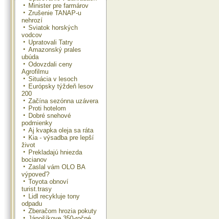
Minister pre farmárov
Zrušenie TANAP-u
nehrozí
Sviatok horských
vodcov
Upratovali Tatry
Amazonský prales
ubúda
Odovzdali ceny
Agrofilmu
Situácia v lesoch
Európsky týždeň lesov
200
Začína sezónna uzávera
Proti hotelom
Dobré snehové
podmienky
Aj kvapka oleja sa ráta
Kia - výsadba pre lepší
život
Prekladajú hniezda
bocianov
Zaslal vám OLO BA
výpoveď?
Toyota obnoví
turist.trasy
Lidl recykluje tony
odpadu
Zberačom hrozia pokuty
Jánošíkove 350-ročné