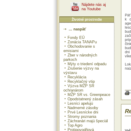
Nájdete nás aj
na Youtube
Päť
k d
Životné prostredie
age
les
... naspäť
bud
zač
Fondy EÚ
pri
Zonácia TANAPu
čln
Obchodovanie s
bud
emisiami
dni
Zber v národných
vík
parkoch
Mýty o triedení odpadu
Lok
Zrušenie výzvy na
naj
výstavu
je 
Nac
Recyklácia
obl
Recyklačný vtip
Vyd
Výzva MŽP SR
sús
ochranárom
184
MŽP SR vs. Greenpeace
Vod
Opodstatnený zásah
konc
Lesníci apelujú
ako 
Nadmerné zásoby
Re
Prvé Lesnícke dni
Že
Stromy poznania
žel
Záchranári majú špeciál
sa 
Top Agro
meš
Protipovodňová
reš
Vaš