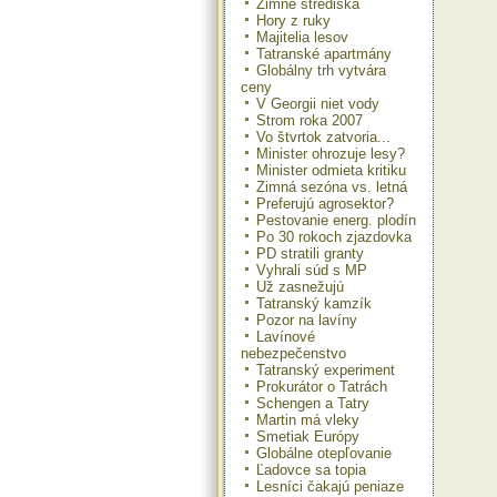
Zimné strediská
Hory z ruky
Majitelia lesov
Tatranské apartmány
Globálny trh vytvára
ceny
V Georgii niet vody
Strom roka 2007
Vo štvrtok zatvoria...
Minister ohrozuje lesy?
Minister odmieta kritiku
Zimná sezóna vs. letná
Preferujú agrosektor?
Pestovanie energ. plodín
Po 30 rokoch zjazdovka
PD stratili granty
Vyhrali súd s MP
Už zasnežujú
Tatranský kamzík
Pozor na lavíny
Lavínové
nebezpečenstvo
Tatranský experiment
Prokurátor o Tatrách
Schengen a Tatry
Martin má vleky
Smetiak Európy
Globálne otepľovanie
Ľadovce sa topia
Lesníci čakajú peniaze