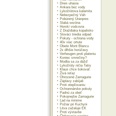
Dnes uhasia
Ankara bez vody
Lykožrútova kalamita
Nebezpečný Váh
Pobúrený Uranpres
Slabá sezóna
Horskí vodcovia
Z Draždiaka kúpalisko
Slováci triedia odpad
Pokuty - ochrana vody
40x viac ortute
Obete Mont Blancu
2x dlhšie horúčavy
Verheugen proti plateniu
Koniec smrečiny?
Modlia sa za dážď
Lykožrúty ničia Tatry
Klaus chce šokovať
Živá reťaz
Ohrozené Zamagurie
Záplavy zabíjali
Proti otepľovaniu
Ochrannárske pokuty
Padnú za obeť
Pokojnejšie Zamagurie
Ľad na minime
Požiar pri Kuchyni
Litva zažaluje EK
Proti výstavbe
Člnkovacia sezóna