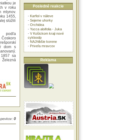
iatkou je
Posledné reakcie
ch v roku
h mlynov.
-
Karfiol v náleve
oku 1455,
-
Sejeme uhorky
ej slúžili
-
Orchidea
-
Yucca aloifolia - Juka
-
V Košickom kraji nové
i podľa
cykloodp
a. Čoskoro
-
NAJhlbšie korene
Prešporskí
-
Priveľa mravcov
ný dom s
asanovaný.
 1857 sa
Reklama
e Železná
0
íspevkov: