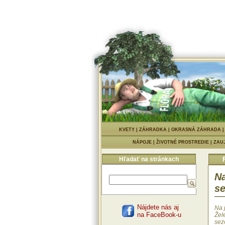
KVETY
|
ZÁHRADKA
|
OKRASNÁ ZÁHRADA
NÁPOJE
|
ŽIVOTNÉ PROSTREDIE
|
ZAU
Hľadať na stránkach
Na
s
Nájdete nás aj
Na 
na FaceBook-u
Žele
sez