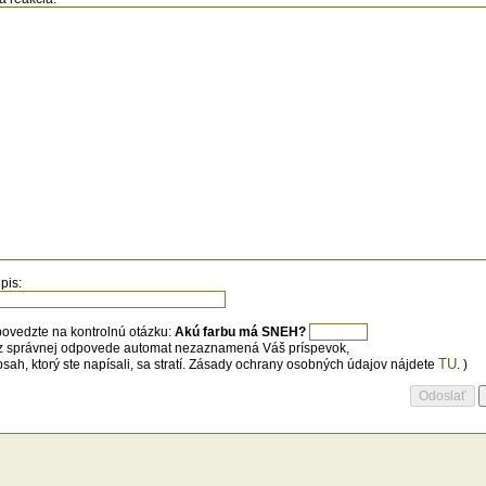
analýze vôd v rokoch 1826 a 1857 sa
tilo, že nie sú minerálne. Kúpele Železná
nička zanikli.
pis:
ovedzte na kontrolnú otázku:
Akú farbu má SNEH?
z správnej odpovede automat nezaznamená Váš príspevok,
TU
bsah, ktorý ste napísali, sa stratí. Zásady ochrany osobných údajov nájdete
. )