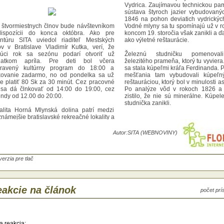
Vydrica. Zaujímavou technickou pam
sústava štyroch jazier vybudovaný
1846 na pohon deviatich vydrickýc
 štvormiestnych člnov bude návštevníkom
Vodné mlyny sa tu spomínajú už v r
ispozícii do konca októbra. Ako pre
koncom 19. storočia však zanikli a ďal
ntúru SITA uviedol riaditeľ Mestských
ako výletné reštaurácie.
ov v Bratislave Vladimír Kutka, verí, že
úci rok sa sezónu podarí otvoriť už
Železnú studničku pomenoval
iatkom apríla. Pre deti bol včera
železitého prameňa, ktorý tu vyvier
pravený kultúrny program do 18:00 a
sa stala kúpeľmi kráľa Ferdinanda. 
kovanie zadarmo, no od pondelka sa už
mešťania tam vybudovali kúpeľ
e platiť 80 Sk za 30 minút. Cez pracovné
reštauráciou, ktorý bol v minulosti 
 sa dá člnkovať od 14:00 do 19:00, cez
Po analýze vôd v rokoch 1826 a
endy od 12.00 do 20:00.
zistilo, že nie sú minerálne. Kúpel
studnička zanikli.
alita Horná Mlynská dolina patrí medzi
známejšie bratislavské rekreačné lokality a
súčasťou Bratislavského lesoparku.
hádza sa na južnom okraji chránenej
Autor:
SITA (WEBNOVINY)
asti Malé Karpaty. Preteká ňou potok
rica. Zaujímavou technickou pamiatkou je
tava štyroch jazier vybudovaných v roku
6 na pohon deviatich vydrických mlynov.
verzia pre tlač
né mlyny sa tu spomínajú už v roku 1455,
om 19. storočia však zanikli a ďalej slúžili
výletné reštaurácie.
akcie na článok
počet pr
leznú studničku pomenovali podľa
ezitého prameňa, ktorý tu vyviera. Čoskoro
stala kúpeľmi kráľa Ferdinanda. Prešporskí
ťania tam vybudovali kúpeľný dom s
tauráciou, ktorý bol v minulosti asanovaný.
a reakcia: