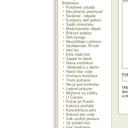
Bratislava
Po 
zis
Porušené zásady
stud
Recyklačný priemysel
Školenie - odpady
Európsky deň parkov
Sadili stromčeky
Medzinárodný odpad
Bukové pralesy
Deň Dunaja
Nevyháňajú cyklistov
Skolabovalo 78 ľudí
Horí les
Ešte stále horí
Zapálil ho blesk
Hasia vrtuľníkmi
Medvedica s deťmi
Hasiči bez vody
Pod
Smrtiaca horúčava
Tristo požiarov
Nie je pod kontrolou
Odp
Ľadové jaskyne
(be
Môžeme za zrážky
a o
O Čunove
Požiar pri Poráči
Kašický prisľúbil
Koncentrácia peľu
Buková bez vody
Izák uvoľnil peniaze
Už týždeň horí
Viac hurikánov