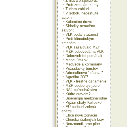
Zmluva o spolupráci
Proti zmenám klímy
Turista zablúdil
V sobotu necestujte
autom
Kalamitné drevo
Skládky nemožno
zatvoriť
VLK podal sťažnosť
Proti klimatickým
zmenám
VLK zažalovalo MŽP
MŽP odpovedá na VLK
Dobrovoľníci pomáhali
Menej úrazov
Medvede a kormorány
Požiadavky turistov
Adrenalínová "zábava"
Agrofilm 2007
VLK - trestné oznámenie
MŽP podporuje jadro
NAJ poľnodružstvo
Kúrite drevom?
Bioenergia medzinárodne
Požiar chaty Koliesko
EÚ podporí zelenú
energiu
Chcú novú zonáciu
Choroba šialených kráv
Neoznámili sme plán