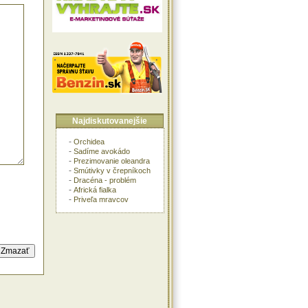
Najdiskutovanejšie
-
Orchidea
-
Sadíme avokádo
-
Prezimovanie oleandra
-
Smútivky v črepníkoch
-
Dracéna - problém
-
Africká fialka
-
Priveľa mravcov