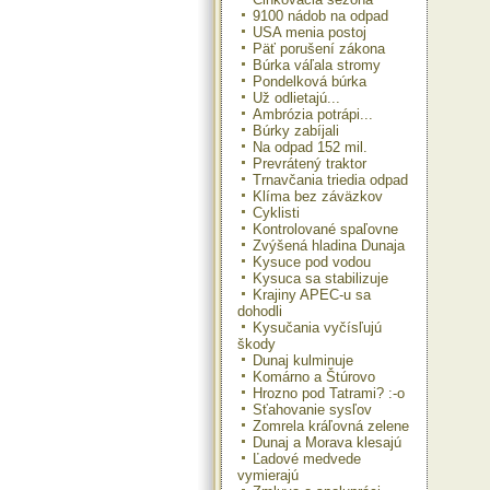
9100 nádob na odpad
USA menia postoj
Päť porušení zákona
Búrka váľala stromy
Pondelková búrka
Už odlietajú...
Ambrózia potrápi...
Búrky zabíjali
Na odpad 152 mil.
Prevrátený traktor
Trnavčania triedia odpad
Klíma bez záväzkov
Cyklisti
Kontrolované spaľovne
Zvýšená hladina Dunaja
Kysuce pod vodou
Kysuca sa stabilizuje
Krajiny APEC-u sa
dohodli
Kysučania vyčísľujú
škody
Dunaj kulminuje
Komárno a Štúrovo
Hrozno pod Tatrami? :-o
Sťahovanie sysľov
Zomrela kráľovná zelene
Dunaj a Morava klesajú
Ľadové medvede
vymierajú