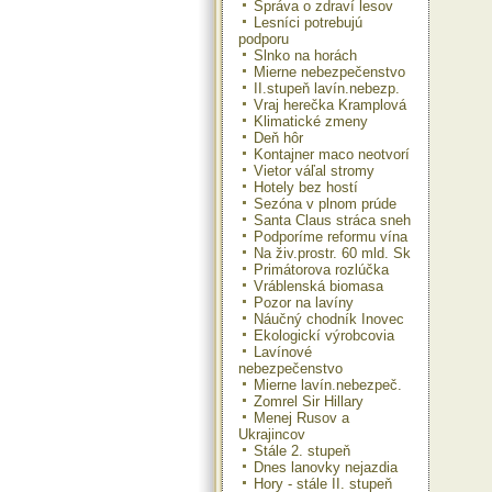
Správa o zdraví lesov
Lesníci potrebujú
podporu
Slnko na horách
Mierne nebezpečenstvo
II.stupeň lavín.nebezp.
Vraj herečka Kramplová
Klimatické zmeny
Deň hôr
Kontajner maco neotvorí
Vietor váľal stromy
Hotely bez hostí
Sezóna v plnom prúde
Santa Claus stráca sneh
Podporíme reformu vína
Na živ.prostr. 60 mld. Sk
Primátorova rozlúčka
Vráblenská biomasa
Pozor na lavíny
Náučný chodník Inovec
Ekologickí výrobcovia
Lavínové
nebezpečenstvo
Mierne lavín.nebezpeč.
Zomrel Sir Hillary
Menej Rusov a
Ukrajincov
Stále 2. stupeň
Dnes lanovky nejazdia
Hory - stále II. stupeň