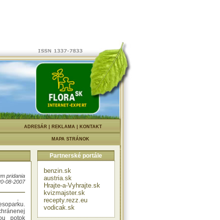
a
otvorili
števníkom
 Ako pre
Mestských
|
ADRESÁR
|
REKLAMA
|
KONTAKT
 verí, že
voriť už
MAPA STRÁNOK
ol včera
 18:00 a
Partnerské portále
lka sa už
 pracovné
9:00, cez
benzin.sk
m pridania
austria.sk
20-08-2007
Hrajte-a-Vyhrajte.sk
trí medzi
kvizmajster.sk
lokality a
recepty.rezz.eu
soparku.
vodicak.sk
hránenej
ou potok