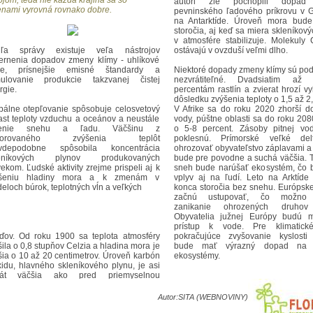
ojom, teda nie každá krajina sa so
autori zle pochopili dopad 
nami vyrovná rovnako dobre.
pevninského ľadového príkrovu v 
na Antarktíde. Úroveň mora bude
storočia, aj keď sa miera skleníkov
v atmosfére stabilizuje. Molekuly 
ľa správy existuje veľa nástrojov
ostávajú v ovzduší veľmi dlho.
ernenia dopadov zmeny klímy - uhlíkové
e, prísnejšie emisné štandardy a
Niektoré dopady zmeny klímy sú pod
mulovanie produkcie takzvanej čistej
nezvrátiteľné. Dvadsiatim až tr
rgie.
percentám rastlín a zvierat hrozí v
dôsledku zvýšenia teploty o 1,5 až 2
bálne otepľovanie spôsobuje celosvetový
V Afrike sa do roku 2020 zhorší d
ast teploty vzduchu a oceánov a neustále
vody, púštne oblasti sa do roku 208
penie snehu a ľadu. Väčšinu z
o 5-8 percent. Zásoby pitnej vo
zorovaného zvýšenia teplôt
poklesnú. Prímorské veľké de
vdepodobne spôsobila koncentrácia
ohrozovať obyvateľstvo záplavami a
leníkových plynov produkovaných
bude pre povodne a suchá väčšia. T
vekom. Ľudské aktivity zrejme prispeli aj k
sneh bude narúšať ekosystém, čo
ýšeniu hladiny mora a k zmenám v
vplyv aj na ľudí. Leto na Arktíd
eloch búrok, teplotných vĺn a veľkých
konca storočia bez snehu. Európsk
začnú ustupovať, čo možno 
zanikanie ohrozených druhov 
Obyvatelia južnej Európy budú m
prístup k vode. Pre klimatic
ďov. Od roku 1900 sa teplota atmosféry
pokračujúce zvyšovanie kyslosti
šila o 0,8 stupňov Celzia a hladina mora je
bude mať výrazný dopad na k
šia o 10 až 20 centimetrov. Úroveň karbón
ekosystémy.
xidu, hlavného skleníkového plynu, je asi
krát väčšia ako pred priemyselnou
olúciou. Vedci očakávajú, že hladina mora
astie do konca storočia o 18 centimetrov.
Autor:
SITA (WEBNOVINY)
uárový dokument uvádzal dokonca 59