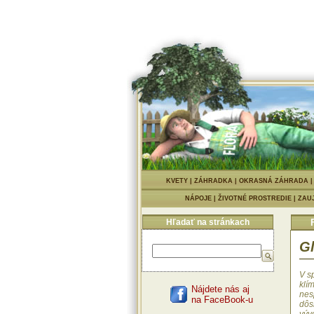
KVETY
|
ZÁHRADKA
|
OKRASNÁ ZÁHRADA
NÁPOJE
|
ŽIVOTNÉ PROSTREDIE
|
ZAU
Hľadať na stránkach
Gl
V s
klím
Nájdete nás aj
nes
na FaceBook-u
dôs