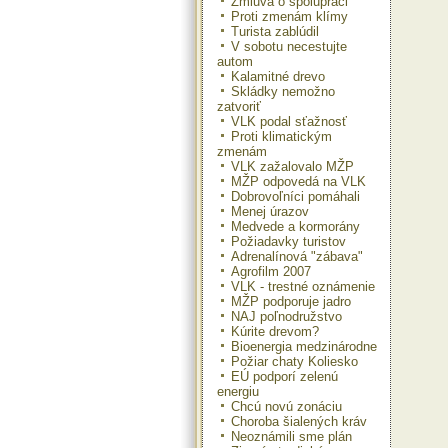
Zmluva o spolupráci
Proti zmenám klímy
Turista zablúdil
V sobotu necestujte
autom
Kalamitné drevo
Skládky nemožno
zatvoriť
VLK podal sťažnosť
Proti klimatickým
zmenám
VLK zažalovalo MŽP
MŽP odpovedá na VLK
Dobrovoľníci pomáhali
Menej úrazov
Medvede a kormorány
Požiadavky turistov
Adrenalínová "zábava"
Agrofilm 2007
VLK - trestné oznámenie
MŽP podporuje jadro
NAJ poľnodružstvo
Kúrite drevom?
Bioenergia medzinárodne
Požiar chaty Koliesko
EÚ podporí zelenú
energiu
Chcú novú zonáciu
Choroba šialených kráv
Neoznámili sme plán