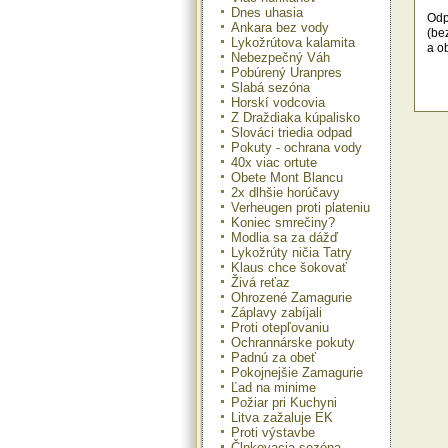
Dnes uhasia
Odp
Ankara bez vody
(be
Lykožrútova kalamita
a o
Nebezpečný Váh
Pobúrený Uranpres
Slabá sezóna
Horskí vodcovia
Z Draždiaka kúpalisko
Slováci triedia odpad
Pokuty - ochrana vody
40x viac ortute
Obete Mont Blancu
2x dlhšie horúčavy
Verheugen proti plateniu
Koniec smrečiny?
Modlia sa za dážď
Lykožrúty ničia Tatry
Klaus chce šokovať
Živá reťaz
Ohrozené Zamagurie
Záplavy zabíjali
Proti otepľovaniu
Ochrannárske pokuty
Padnú za obeť
Pokojnejšie Zamagurie
Ľad na minime
Požiar pri Kuchyni
Litva zažaluje EK
Proti výstavbe
Člnkovacia sezóna