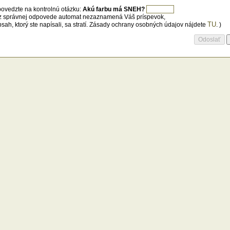
ovedzte na kontrolnú otázku:
Akú farbu má SNEH?
z správnej odpovede automat nezaznamená Váš príspevok,
TU
bsah, ktorý ste napísali, sa stratí. Zásady ochrany osobných údajov nájdete
. )