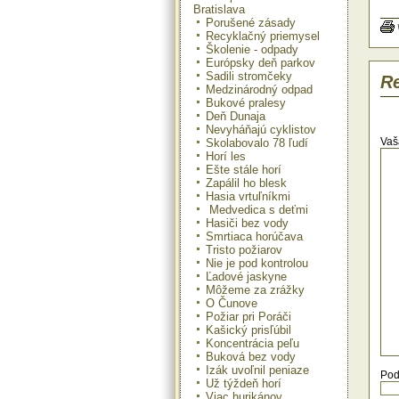
cen
Bratislava
au
Porušené zásady
pev
Recyklačný priemysel
na 
Školenie - odpady
sto
Európsky deň parkov
v a
Sadili stromčeky
ost
Re
Medzinárodný odpad
Nie
Bukové pralesy
nez
Deň Dunaja
per
Nevyháňajú cyklistov
dôs
Vaš
Skolabovalo 78 ľudí
V A
Horí les
vod
Ešte stále horí
o 5
Zapálil ho blesk
pok
Hasia vrtuľníkmi
ohr
Medvedica s deťmi
bud
Hasiči bez vody
sne
Smrtiaca horúčava
vpl
Tristo požiarov
kon
Nie je pod kontrolou
za
Ľadové jaskyne
zan
Oby
Môžeme za zrážky
prí
O Čunove
pok
Požiar pri Poráči
bu
Kašický prisľúbil
eko
Koncentrácia peľu
Buková bez vody
Izák uvoľnil peniaze
Pod
Už týždeň horí
Viac hurikánov