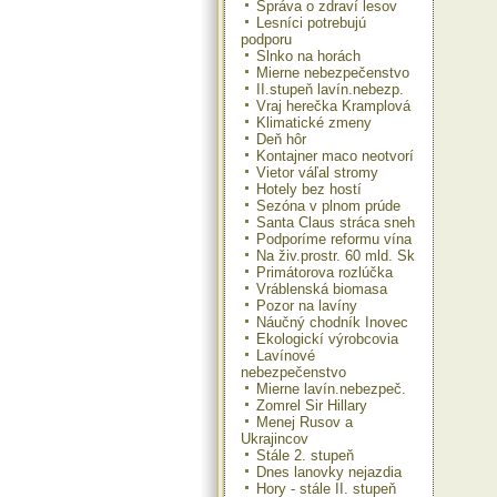
Správa o zdraví lesov
Lesníci potrebujú
podporu
Slnko na horách
Mierne nebezpečenstvo
II.stupeň lavín.nebezp.
Vraj herečka Kramplová
Klimatické zmeny
Deň hôr
Kontajner maco neotvorí
Vietor váľal stromy
Hotely bez hostí
Sezóna v plnom prúde
Santa Claus stráca sneh
Podporíme reformu vína
Na živ.prostr. 60 mld. Sk
Primátorova rozlúčka
Vráblenská biomasa
Pozor na lavíny
Náučný chodník Inovec
Ekologickí výrobcovia
Lavínové
nebezpečenstvo
Mierne lavín.nebezpeč.
Zomrel Sir Hillary
Menej Rusov a
Ukrajincov
Stále 2. stupeň
Dnes lanovky nejazdia
Hory - stále II. stupeň