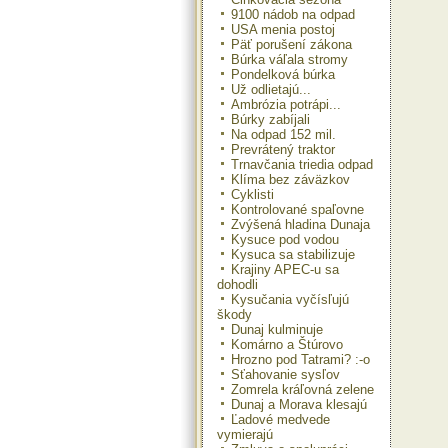
9100 nádob na odpad
USA menia postoj
Päť porušení zákona
Búrka váľala stromy
Pondelková búrka
Už odlietajú...
Ambrózia potrápi...
Búrky zabíjali
Na odpad 152 mil.
Prevrátený traktor
Trnavčania triedia odpad
Klíma bez záväzkov
Cyklisti
Kontrolované spaľovne
Zvýšená hladina Dunaja
Kysuce pod vodou
Kysuca sa stabilizuje
Krajiny APEC-u sa
dohodli
Kysučania vyčísľujú
škody
Dunaj kulminuje
Komárno a Štúrovo
Hrozno pod Tatrami? :-o
Sťahovanie sysľov
Zomrela kráľovná zelene
Dunaj a Morava klesajú
Ľadové medvede
vymierajú