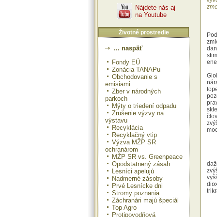
výv
zme
Nájdete nás aj
na Youtube
Životné prostredie
Pod
zmi
... naspäť
dan
sti
Fondy EÚ
ene
Zonácia TANAPu
Glo
Obchodovanie s
nár
emisiami
to
Zber v národných
po
parkoch
pra
Mýty o triedení odpadu
sk
Zrušenie výzvy na
člo
výstavu
zv
Recyklácia
mod
Recyklačný vtip
Výzva MŽP SR
ochranárom
MŽP SR vs. Greenpeace
Opodstatnený zásah
daž
zvý
Lesníci apelujú
vyš
Nadmerné zásoby
dio
Prvé Lesnícke dni
tri
Stromy poznania
rev
Záchranári majú špeciál
vzr
Top Agro
Jan
Protipovodňová