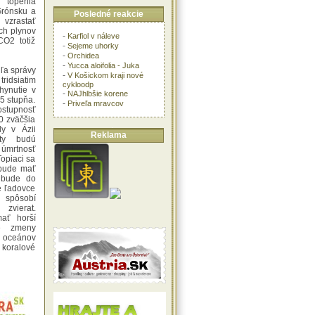
topenia
Grónsku a
Posledné reakcie
 vzrastať
ých plynov
-
Karfiol v náleve
CO2 totiž
-
Sejeme uhorky
-
Orchidea
-
Yucca aloifolia - Juka
ľa správy
-
V Košickom kraji nové
idsiatim
cykloodp
yhynutie v
-
NAJhlbšie korene
,5 stupňa.
-
Priveľa mravcov
ostupnosť
0 zväčšia
dy v Ázii
Reklama
lty budú
 úmrtnosť
opiaci sa
 bude mať
e bude do
e ľadovce
spôsobí
zvierat.
ať horší
ké zmeny
 oceánov
oralové