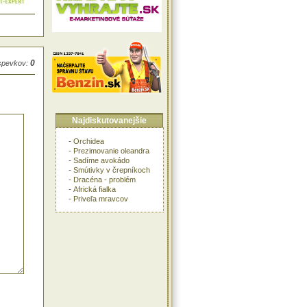
0
íspevkov:
Najdiskutovanejšie
-
Orchidea
-
Prezimovanie oleandra
-
Sadíme avokádo
-
Smútivky v črepníkoch
-
Dracéna - problém
-
Africká fialka
-
Priveľa mravcov