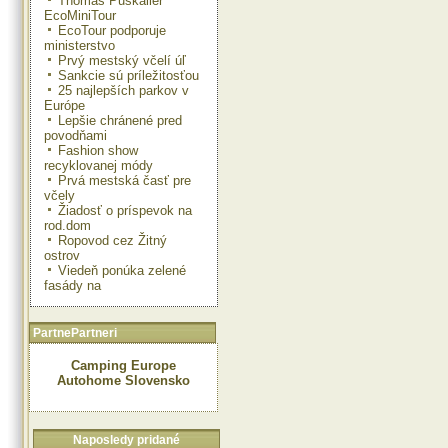
Thomas Puskailer
EcoMiniTour
EcoTour podporuje
ministerstvo
Prvý mestský včelí úľ
Sankcie sú príležitosťou
25 najlepších parkov v
Európe
Lepšie chránené pred
povodňami
Fashion show
recyklovanej módy
Prvá mestská časť pre
včely
Žiadosť o príspevok na
rod.dom
Ropovod cez Žitný
ostrov
Viedeň ponúka zelené
fasády na
PartnePartneri
Camping Europe
Autohome Slovensko
Naposledy pridané