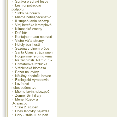
Správa o zdraví lesov
Lesníci potrebujú
podporu
Slnko na horách
Mierne nebezpečenstvo
II.stupeň lavín.nebezp.
Vraj herečka Kramplová
Klimatické zmeny
Deň hôr
Kontajner maco neotvorí
Vietor váľal stromy
Hotely bez hostí
Sezóna v plnom prúde
Santa Claus stráca sneh
Podporíme reformu vína
Na živ.prostr. 60 mld. Sk
Primátorova rozlúčka
Vráblenská biomasa
Pozor na lavíny
Náučný chodník Inovec
Ekologickí výrobcovia
Lavínové
nebezpečenstvo
Mierne lavín.nebezpeč.
Zomrel Sir Hillary
Menej Rusov a
Ukrajincov
Stále 2. stupeň
Dnes lanovky nejazdia
Hory - stále II. stupeň