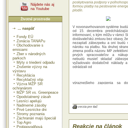
poskytovania podpory v poľnohosp
Nájdete nás aj
formou platby na pestovanie energe
na Youtube
plodín.
Životné prostredie
V novonavrhovanom systéme budú 
... naspäť
od 15. decembra predchádzajú
informovaní, s kým môžu v rámci S
Fondy EÚ
dodávateľskú zmluvu bez obavy, že
Zonácia TANAPu
nezaplatí zábezpeku a oni budú 
Obchodovanie s
nároku na platbu. Na druhej stra
emisiami
zmena podľa názoru MP zefektívni 
Zber v národných
prvých spracovateľov a nákupc
parkoch
nebudú musieť skladať zábezpe
Mýty o triedení odpadu
vyžadovalo dodatočné náklady a 
Zrušenie výzvy na
odrádzali od
výstavu
Recyklácia
Recyklačný vtip
výraznejšieho zapojenia sa d
Výzva MŽP SR
"Hlavným dôvodom novelizácie
ochranárom
nariadenia je nahradenie dot
MŽP SR vs. Greenpeace
systému skladania zábezpek zo str
Opodstatnený zásah
spracovateľov alebo nákupcov ene
Lesníci apelujú
plodín systémom vydávania
Nadmerné zásoby
schválených prevádzkovateľov," t
verzia pre tlač
Prvé Lesnícke dni
návrh MP. Legislatíva Eu
Stromy poznania
spoločenstiev (ES) umožňuje 
Záchranári majú špeciál
podľa informácií MP podporu do 
Top Agro
hektár (ha) takému pestovateľovi, 
Reakcie na článok
Protipovodňová
čase podania žiadosti uzavretú