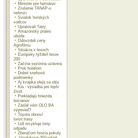
Minister pre farmárov
Zrušenie TANAP-u
nehrozí
Sviatok horských
vodcov
Upratovali Tatry
Amazonský prales
ubúda
Odovzdali ceny
Agrofilmu
Situácia v lesoch
Európsky týždeň lesov
200
Začína sezónna uzávera
Proti hotelom
Dobré snehové
podmienky
Aj kvapka oleja sa ráta
Kia - výsadba pre lepší
život
Prekladajú hniezda
bocianov
Zaslal vám OLO BA
výpoveď?
Toyota obnoví
turist.trasy
Lidl recykluje tony
odpadu
Zberačom hrozia pokuty
Jánošíkove 350-ročné