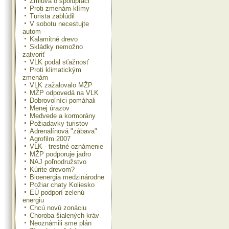
Zmluva o spolupráci
Proti zmenám klímy
Turista zablúdil
V sobotu necestujte
autom
Kalamitné drevo
Skládky nemožno
zatvoriť
VLK podal sťažnosť
Proti klimatickým
zmenám
VLK zažalovalo MŽP
MŽP odpovedá na VLK
Dobrovoľníci pomáhali
Menej úrazov
Medvede a kormorány
Požiadavky turistov
Adrenalínová "zábava"
Agrofilm 2007
VLK - trestné oznámenie
MŽP podporuje jadro
NAJ poľnodružstvo
Kúrite drevom?
Bioenergia medzinárodne
Požiar chaty Koliesko
EÚ podporí zelenú
energiu
Chcú novú zonáciu
Choroba šialených kráv
Neoznámili sme plán