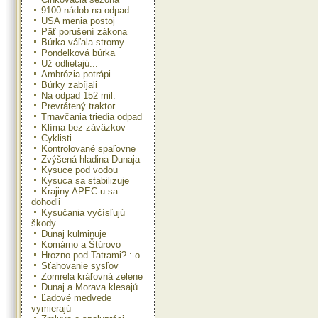
9100 nádob na odpad
USA menia postoj
Päť porušení zákona
Búrka váľala stromy
Pondelková búrka
Už odlietajú...
Ambrózia potrápi...
Búrky zabíjali
Na odpad 152 mil.
Prevrátený traktor
Trnavčania triedia odpad
Klíma bez záväzkov
Cyklisti
Kontrolované spaľovne
Zvýšená hladina Dunaja
Kysuce pod vodou
Kysuca sa stabilizuje
Krajiny APEC-u sa
dohodli
Kysučania vyčísľujú
škody
Dunaj kulminuje
Komárno a Štúrovo
Hrozno pod Tatrami? :-o
Sťahovanie sysľov
Zomrela kráľovná zelene
Dunaj a Morava klesajú
Ľadové medvede
vymierajú