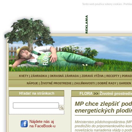
Tento web používa súbory cookies. Prehlia
KVETY
|
ZÁHRADKA
|
OKRASNÁ ZÁHRADA
|
ZDRAVÁ VÝŽIVA
|
RECEPTY
|
PORAD
NÁPOJE
|
ŽIVOTNÉ PROSTREDIE
|
ZAUJÍMAVOSTI
|
DOBRÉ RADY
|
GARDEN
Hľadať na stránkach
FLORA
>>
Životné prostredi
MP chce zlepšiť po
energetických plodí
Nájdete nás aj
Ministerstvo pôdohospodárstva (MP
na FaceBook-u
predložilo do pripomienkového kon
novelizáciu nariadenia vlády o po