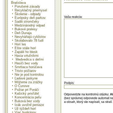
Bratislava
prvým spracovateľom alebo nákup
zložil zábezpeku 60 eur/ha. Záb
Porušené zásady
podľa tvrdenia ministerstva javia 
Recyklačný priemysel
fungovania platby na pes
Školenie - odpady
energetických plodín v SR, čo je a
Vaša reakcia:
Európsky deň parkov
relatívne nízkeho zapojenia sa agr
Sadili stromčeky
do schémy a to tak zo stran
Medzinárodný odpad
spracovateľov ako aj náku
Bukové pralesy
predloženého návrhu nariadenia 
Deň Dunaja
pozitívny vplyv na zamestnanosť
Nevyháňajú cyklistov
stabilizovania pracovných miest na 
Skolabovalo 78 ľudí
Horí les
Ešte stále horí
Zapálil ho blesk
Hasia vrtuľníkmi
Medvedica s deťmi
Hasiči bez vody
Smrtiaca horúčava
Tristo požiarov
Nie je pod kontrolou
Ľadové jaskyne
Môžeme za zrážky
Podpis:
O Čunove
Požiar pri Poráči
Kašický prisľúbil
Odpovedzte na kontrolnú otázku:
A
Koncentrácia peľu
(bez správnej odpovede automat n
Buková bez vody
a obsah, ktorý ste napísali, sa str
Izák uvoľnil peniaze
Už týždeň horí
Viac hurikánov