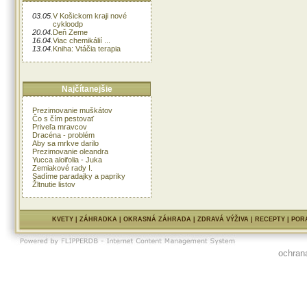
03.05.
V Košickom kraji nové
cykloodp
20.04.
Deň Zeme
16.04.
Viac chemikálií ...
13.04.
Kniha: Vtáčia terapia
Najčítanejšie
Prezimovanie muškátov
Čo s čím pestovať
Priveľa mravcov
Dracéna - problém
Aby sa mrkve darilo
Prezimovanie oleandra
Yucca aloifolia - Juka
Zemiakové rady I.
Sadíme paradajky a papriky
Žltnutie listov
KVETY
|
ZÁHRADKA
|
OKRASNÁ ZÁHRADA
|
ZDRAVÁ VÝŽIVA
|
RECEPTY
|
POR
ochran