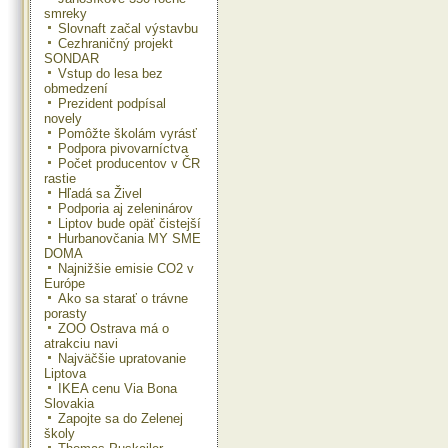
smreky
Slovnaft začal výstavbu
Cezhraničný projekt
SONDAR
Vstup do lesa bez
obmedzení
Prezident podpísal
novely
Pomôžte školám vyrásť
Podpora pivovarníctva
Počet producentov v ČR
rastie
Hľadá sa Živel
Podporia aj zeleninárov
Liptov bude opäť čistejší
Hurbanovčania MY SME
DOMA
Najnižšie emisie CO2 v
Európe
Ako sa starať o trávne
porasty
ZOO Ostrava má o
atrakciu navi
Najväčšie upratovanie
Liptova
IKEA cenu Via Bona
Slovakia
Zapojte sa do Zelenej
školy