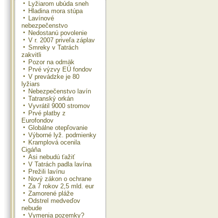
Lyžiarom ubúda sneh
Hladina mora stúpa
Lavínové
nebezpečenstvo
Nedostanú povolenie
V r. 2007 priveľa záplav
Smreky v Tatrách
zakvitli
Pozor na odmäk
Prvé výzvy EÚ fondov
V prevádzke je 80
lyžiars
Nebezpečenstvo lavín
Tatranský orkán
Vyvrátil 9000 stromov
Prvé platby z
Eurofondov
Globálne otepľovanie
Výborné lyž. podmienky
Kramplová ocenila
Cigáňa
Asi nebudú ťažiť
V Tatrách padla lavína
Prežili lavínu
Nový zákon o ochrane
Za 7 rokov 2,5 mld. eur
Zamorené pláže
Odstrel medveďov
nebude
Vymenia pozemky?