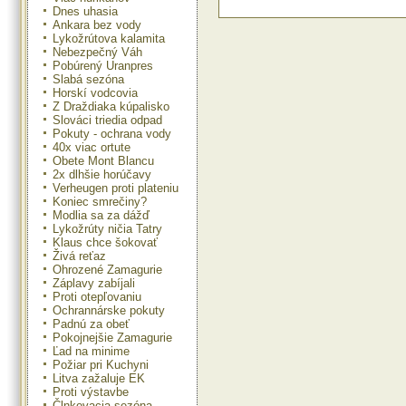
Dnes uhasia
Ankara bez vody
Lykožrútova kalamita
Nebezpečný Váh
Pobúrený Uranpres
Slabá sezóna
Horskí vodcovia
Z Draždiaka kúpalisko
Slováci triedia odpad
Pokuty - ochrana vody
40x viac ortute
Obete Mont Blancu
2x dlhšie horúčavy
Verheugen proti plateniu
Koniec smrečiny?
Modlia sa za dážď
Lykožrúty ničia Tatry
Klaus chce šokovať
Živá reťaz
Ohrozené Zamagurie
Záplavy zabíjali
Proti otepľovaniu
Ochrannárske pokuty
Padnú za obeť
Pokojnejšie Zamagurie
Ľad na minime
Požiar pri Kuchyni
Litva zažaluje EK
Proti výstavbe
Člnkovacia sezóna