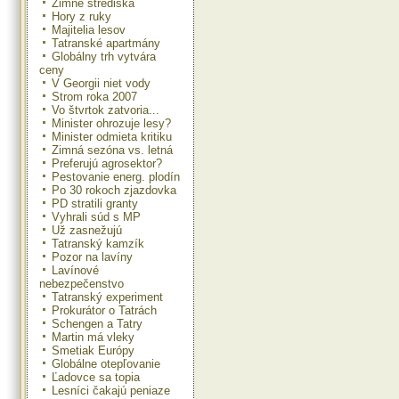
Zimné strediská
Hory z ruky
Majitelia lesov
Tatranské apartmány
Globálny trh vytvára
ceny
V Georgii niet vody
Strom roka 2007
Vo štvrtok zatvoria...
Minister ohrozuje lesy?
Minister odmieta kritiku
Zimná sezóna vs. letná
Preferujú agrosektor?
Pestovanie energ. plodín
Po 30 rokoch zjazdovka
PD stratili granty
Vyhrali súd s MP
Už zasnežujú
Tatranský kamzík
Pozor na lavíny
Lavínové
nebezpečenstvo
Tatranský experiment
Prokurátor o Tatrách
Schengen a Tatry
Martin má vleky
Smetiak Európy
Globálne otepľovanie
Ľadovce sa topia
Lesníci čakajú peniaze