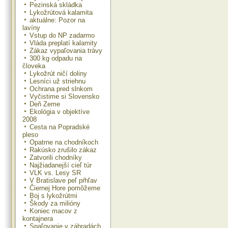
Pezinská skládka
Lykožrútová kalamita
aktuálne: Pozor na
lavíny
Vstup do NP zadarmo
Vláda preplatí kalamity
Zákaz vypaľovania trávy
300 kg odpadu na
človeka
Lykožrút ničí doliny
Lesníci už striehnu
Ochrana pred slnkom
Vyčistime si Slovensko
Deň Zeme
Ekológia v objektíve
2008
Cesta na Popradské
pleso
Opatrne na chodníkoch
Rakúsko zrušilo zákaz
Zatvorili chodníky
Najžiadanejší cieľ túr
VLK vs. Lesy SR
V Bratislave peľ pŕhľav
Čiernej Hore pomôžeme
Boj s lykožrútmi
Škody za milióny
Koniec macov z
kontajnera
Spaľovanie v záhradách