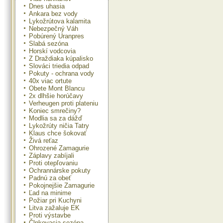
Dnes uhasia
Ankara bez vody
Lykožrútova kalamita
Nebezpečný Váh
Pobúrený Uranpres
Slabá sezóna
Horskí vodcovia
Z Draždiaka kúpalisko
Slováci triedia odpad
Pokuty - ochrana vody
40x viac ortute
Obete Mont Blancu
2x dlhšie horúčavy
Verheugen proti plateniu
Koniec smrečiny?
Modlia sa za dážď
Lykožrúty ničia Tatry
Klaus chce šokovať
Živá reťaz
Ohrozené Zamagurie
Záplavy zabíjali
Proti otepľovaniu
Ochrannárske pokuty
Padnú za obeť
Pokojnejšie Zamagurie
Ľad na minime
Požiar pri Kuchyni
Litva zažaluje EK
Proti výstavbe
Člnkovacia sezóna