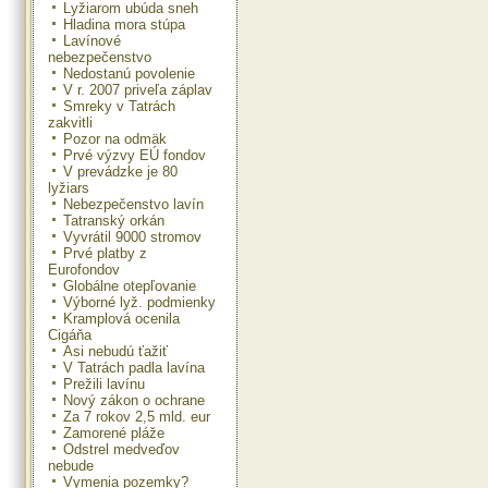
Lyžiarom ubúda sneh
Hladina mora stúpa
Lavínové
nebezpečenstvo
Nedostanú povolenie
V r. 2007 priveľa záplav
Smreky v Tatrách
zakvitli
Pozor na odmäk
Prvé výzvy EÚ fondov
V prevádzke je 80
lyžiars
Nebezpečenstvo lavín
Tatranský orkán
Vyvrátil 9000 stromov
Prvé platby z
Eurofondov
Globálne otepľovanie
Výborné lyž. podmienky
Kramplová ocenila
Cigáňa
Asi nebudú ťažiť
V Tatrách padla lavína
Prežili lavínu
Nový zákon o ochrane
Za 7 rokov 2,5 mld. eur
Zamorené pláže
Odstrel medveďov
nebude
Vymenia pozemky?