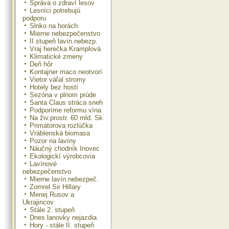
Správa o zdraví lesov
Lesníci potrebujú
podporu
Slnko na horách
Mierne nebezpečenstvo
II.stupeň lavín.nebezp.
Vraj herečka Kramplová
Klimatické zmeny
Deň hôr
Kontajner maco neotvorí
Vietor váľal stromy
Hotely bez hostí
Sezóna v plnom prúde
Santa Claus stráca sneh
Podporíme reformu vína
Na živ.prostr. 60 mld. Sk
Primátorova rozlúčka
Vráblenská biomasa
Pozor na lavíny
Náučný chodník Inovec
Ekologickí výrobcovia
Lavínové
nebezpečenstvo
Mierne lavín.nebezpeč.
Zomrel Sir Hillary
Menej Rusov a
Ukrajincov
Stále 2. stupeň
Dnes lanovky nejazdia
Hory - stále II. stupeň