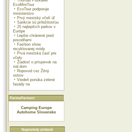
Thomas Puskailer
EcoMiniTour
EcoTour podporuje
ministerstvo
Prvý mestský včelí úľ
Sankcie sú príležitosťou
25 najlepších parkov v
Európe
Lepšie chránené pred
povodňami
Fashion show
recyklovanej módy
Prvá mestská časť pre
včely
Žiadosť o príspevok na
rod.dom
Ropovod cez Žitný
ostrov
Viedeň ponúka zelené
fasády na
PartnePartneri
Camping Europe
Autohome Slovensko
Naposledy pridané