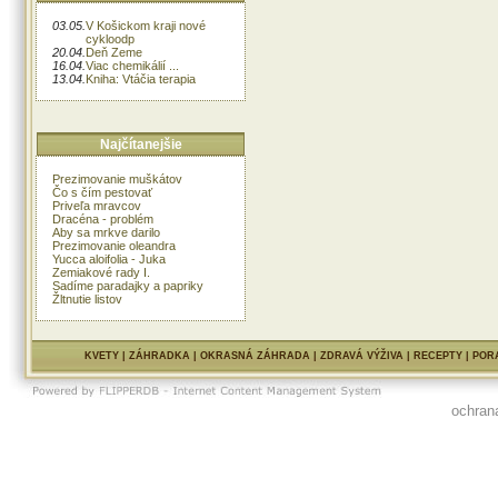
03.05.
V Košickom kraji nové
cykloodp
20.04.
Deň Zeme
16.04.
Viac chemikálií ...
13.04.
Kniha: Vtáčia terapia
Najčítanejšie
Prezimovanie muškátov
Čo s čím pestovať
Priveľa mravcov
Dracéna - problém
Aby sa mrkve darilo
Prezimovanie oleandra
Yucca aloifolia - Juka
Zemiakové rady I.
Sadíme paradajky a papriky
Žltnutie listov
KVETY
|
ZÁHRADKA
|
OKRASNÁ ZÁHRADA
|
ZDRAVÁ VÝŽIVA
|
RECEPTY
|
POR
ochran