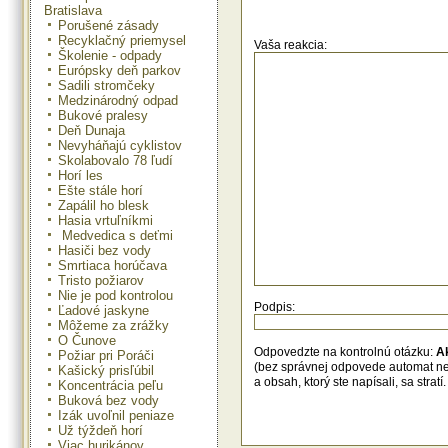
Štúdia tiež ukázala, že 40 perc
Bratislava
nakúpeného tovaru nemožno rec
Porušené zásady
vyzvala výrobcov, aby v tejto obla
Recyklačný priemysel
radikálnu nápravu.
Vaša reakcia:
Školenie - odpady
Európsky deň parkov
"Miestni politici, biznismani a obyva
Sadili stromčeky
a dedín musia urobiť všetko, čo je v
Medzinárodný odpad
na ochránu prírody, aby sa z nej n
odpadkov," povedal Bettison.
Bukové pralesy
Deň Dunaja
Nevyháňajú cyklistov
Skolabovalo 78 ľudí
Horí les
Ešte stále horí
Zapálil ho blesk
Hasia vrtuľníkmi
Medvedica s deťmi
Hasiči bez vody
Smrtiaca horúčava
Tristo požiarov
Nie je pod kontrolou
Podpis:
Ľadové jaskyne
Môžeme za zrážky
O Čunove
Odpovedzte na kontrolnú otázku:
A
Požiar pri Poráči
(bez správnej odpovede automat n
Kašický prisľúbil
a obsah, ktorý ste napísali, sa str
Koncentrácia peľu
Buková bez vody
Izák uvoľnil peniaze
Už týždeň horí
Viac hurikánov