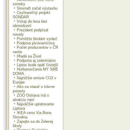
smreky
Slovnaft začal výstavbu
Cezhraničný projekt
SONDAR
Vstup do lesa bez
obmedzení
Prezident podpísal
novely
Pomôžte školám vyrásť
Podpora pivovarníctva
Počet producentov v ČR
rastie
Hľadá sa Živel
Podporia aj zeleninárov
Liptov bude opäť čistejší
Hurbanovčania MY SME
DOMA
Najnižšie emisie CO2 v
Európe
Ako sa starať o trávne
porasty
ZOO Ostrava má o
atrakciu navi
Najväčšie upratovanie
Liptova
IKEA cenu Via Bona
Slovakia
Zapojte sa do Zelenej
školy