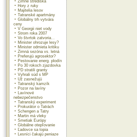
Zimné strediská
Hory z ruky
Majitelia lesov
Tatranské apartmány
Globálny trh vytvára
ceny
V Georgii niet vody
Strom roka 2007
Vo štvrtok zatvoria...
Minister ohrozuje lesy?
Minister odmieta kritiku
Zimná sezóna vs. letná
Preferujú agrosektor?
Pestovanie energ. plodín
Po 30 rokoch zjazdovka
PD stratili granty
Vyhrali súd s MP
Už zasnežujú
Tatranský kamzík
Pozor na lavíny
Lavínové
nebezpečenstvo
Tatranský experiment
Prokurátor o Tatrách
Schengen a Tatry
Martin má vleky
Smetiak Európy
Globálne otepľovanie
Ľadovce sa topia
Lesníci čakajú peniaze