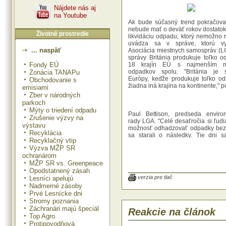
Nájdete nás aj
na Youtube
Ak bude súčasný trend pokračovať
nebude mať o deväť rokov dostatok
Životné prostredie
likvidáciu odpadu, ktorý nemožno r
uvádza sa v správe, ktorú vy
... naspäť
Asociácia miestnych samospráv (L
správy Británia produkuje toľko 
Fondy EÚ
18 krajín EÚ s najmenším m
odpadkov spolu. "Británia je 
Zonácia TANAPu
Európy, keďže produkuje toľko o
Obchodovanie s
žiadna iná krajina na kontinente," 
emisiami
Zber v národných
parkoch
Mýty o triedení odpadu
Paul Bettison, predseda environ
Zrušenie výzvy na
rady LGA. "Celé desaťročia si ľudi
výstavu
možnosť odhadzovať odpadky bez 
Recyklácia
sa starali o následky. Tie dni 
Recyklačný vtip
skončili," povedal Bettison.
Výzva MŽP SR
ochranárom
Podľa údajov za rok 2005 zoznam
MŽP SR vs. Greenpeace
najvyšším množstvom odhodených
Opodstatnený zásah
je nasledovný:
verzia pre tlač
Lesníci apelujú
Británia takmer 22,6 milióna ton
Nadmerné zásoby
Taliansko 17,6 milióna
Prvé Lesnícke dni
Španielsko 14,2 milióna
Stromy poznania
Francúzsko 12 miliónov
Záchranári majú špeciál
Reakcie na článok
Poľsko 8,6 milióna ton.
Top Agro
Protipovodňová