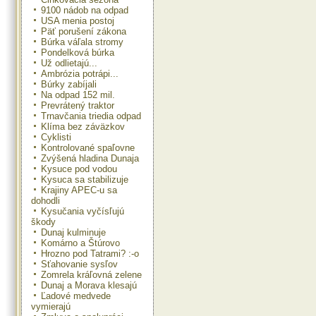
9100 nádob na odpad
USA menia postoj
Päť porušení zákona
Búrka váľala stromy
Pondelková búrka
Už odlietajú...
Ambrózia potrápi...
Búrky zabíjali
Na odpad 152 mil.
Prevrátený traktor
Trnavčania triedia odpad
Klíma bez záväzkov
Cyklisti
Kontrolované spaľovne
Zvýšená hladina Dunaja
Kysuce pod vodou
Kysuca sa stabilizuje
Krajiny APEC-u sa
dohodli
Kysučania vyčísľujú
škody
Dunaj kulminuje
Komárno a Štúrovo
Hrozno pod Tatrami? :-o
Sťahovanie sysľov
Zomrela kráľovná zelene
Dunaj a Morava klesajú
Ľadové medvede
vymierajú