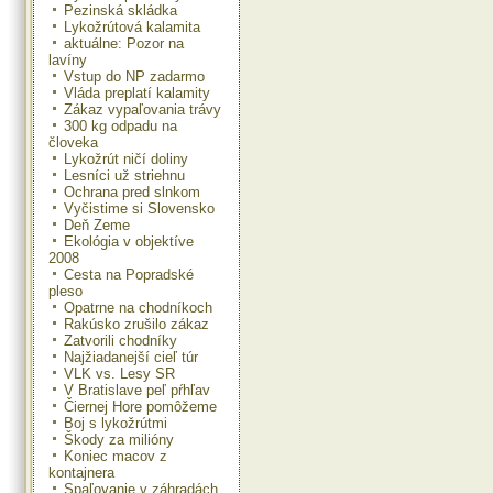
Pezinská skládka
Lykožrútová kalamita
aktuálne: Pozor na
lavíny
Vstup do NP zadarmo
Vláda preplatí kalamity
Zákaz vypaľovania trávy
300 kg odpadu na
človeka
Lykožrút ničí doliny
Lesníci už striehnu
Ochrana pred slnkom
Vyčistime si Slovensko
Deň Zeme
Ekológia v objektíve
2008
Cesta na Popradské
pleso
Opatrne na chodníkoch
Rakúsko zrušilo zákaz
Zatvorili chodníky
Najžiadanejší cieľ túr
VLK vs. Lesy SR
V Bratislave peľ pŕhľav
Čiernej Hore pomôžeme
Boj s lykožrútmi
Škody za milióny
Koniec macov z
kontajnera
Spaľovanie v záhradách