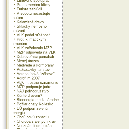
Zmluva o spolupráci
Proti zmenám klímy
Turista zablúdil
V sobotu necestujte
autom
Kalamitné drevo
Skládky nemožno
zatvoriť
VLK podal sťažnosť
Proti klimatickým
zmenám
VLK zažalovalo MŽP
MŽP odpovedá na VLK
Dobrovoľníci pomáhali
Menej úrazov
Medvede a kormorány
Požiadavky turistov
Adrenalínová "zábava"
Agrofilm 2007
VLK - trestné oznámenie
MŽP podporuje jadro
NAJ poľnodružstvo
Kúrite drevom?
Bioenergia medzinárodne
Požiar chaty Koliesko
EÚ podporí zelenú
energiu
Chcú novú zonáciu
Choroba šialených kráv
Neoznámili sme plán