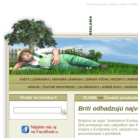
Tento web používa súbory cookies. Prehlia
KVETY
|
ZÁHRADKA
|
OKRASNÁ ZÁHRADA
|
ZDRAVÁ VÝŽIVA
|
RECEPTY
|
PORAD
NÁPOJE
|
ŽIVOTNÉ PROSTREDIE
|
ZAUJÍMAVOSTI
|
DOBRÉ RADY
|
GARDEN
Hľadať na stránkach
FLORA
>>
Životné prostredi
Briti odhadzujú naj
Británia sa stala "smetiakom Európy
Briti produkujú viac odpadkov ako k
Nájdete nás aj
krajina v Európskej únii, ukázali no
na FaceBook-u
prezentované v pondelok.