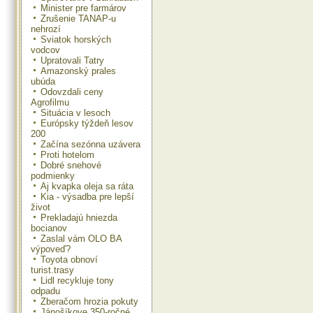
Minister pre farmárov
Zrušenie TANAP-u
nehrozí
Sviatok horských
vodcov
Upratovali Tatry
Amazonský prales
ubúda
Odovzdali ceny
Agrofilmu
Situácia v lesoch
Európsky týždeň lesov
200
Začína sezónna uzávera
Proti hotelom
Dobré snehové
podmienky
Aj kvapka oleja sa ráta
Kia - výsadba pre lepší
život
Prekladajú hniezda
bocianov
Zaslal vám OLO BA
výpoveď?
Toyota obnoví
turist.trasy
Lidl recykluje tony
odpadu
Zberačom hrozia pokuty
Jánošíkove 350-ročné