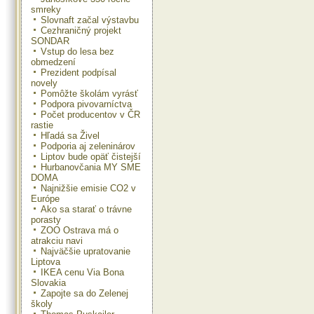
smreky
Slovnaft začal výstavbu
Cezhraničný projekt
SONDAR
Vstup do lesa bez
obmedzení
Prezident podpísal
novely
Pomôžte školám vyrásť
Podpora pivovarníctva
Počet producentov v ČR
rastie
Hľadá sa Živel
Podporia aj zeleninárov
Liptov bude opäť čistejší
Hurbanovčania MY SME
DOMA
Najnižšie emisie CO2 v
Európe
Ako sa starať o trávne
porasty
ZOO Ostrava má o
atrakciu navi
Najväčšie upratovanie
Liptova
IKEA cenu Via Bona
Slovakia
Zapojte sa do Zelenej
školy