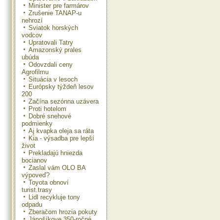
Minister pre farmárov
Zrušenie TANAP-u
nehrozí
Sviatok horských
vodcov
Upratovali Tatry
Amazonský prales
ubúda
Odovzdali ceny
Agrofilmu
Situácia v lesoch
Európsky týždeň lesov
200
Začína sezónna uzávera
Proti hotelom
Dobré snehové
podmienky
Aj kvapka oleja sa ráta
Kia - výsadba pre lepší
život
Prekladajú hniezda
bocianov
Zaslal vám OLO BA
výpoveď?
Toyota obnoví
turist.trasy
Lidl recykluje tony
odpadu
Zberačom hrozia pokuty
Jánošíkove 350-ročné