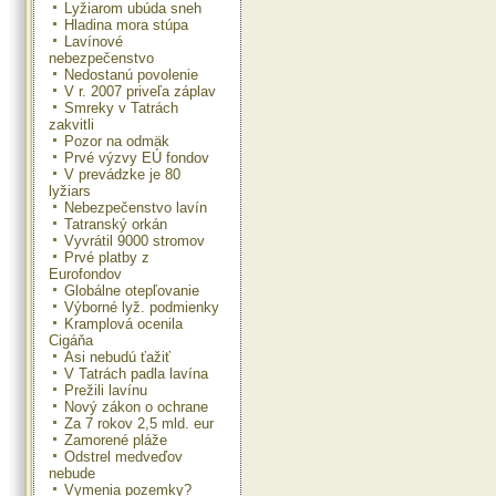
Lyžiarom ubúda sneh
Hladina mora stúpa
Lavínové
nebezpečenstvo
Nedostanú povolenie
V r. 2007 priveľa záplav
Smreky v Tatrách
zakvitli
Pozor na odmäk
Prvé výzvy EÚ fondov
V prevádzke je 80
lyžiars
Nebezpečenstvo lavín
Tatranský orkán
Vyvrátil 9000 stromov
Prvé platby z
Eurofondov
Globálne otepľovanie
Výborné lyž. podmienky
Kramplová ocenila
Cigáňa
Asi nebudú ťažiť
V Tatrách padla lavína
Prežili lavínu
Nový zákon o ochrane
Za 7 rokov 2,5 mld. eur
Zamorené pláže
Odstrel medveďov
nebude
Vymenia pozemky?