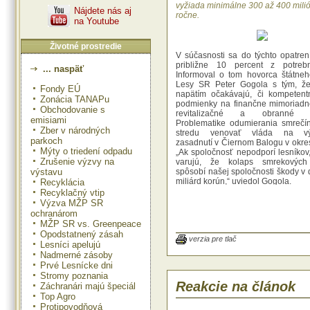
vyžiada minimálne 300 až 400 mili
Nájdete nás aj
ročne.
na Youtube
Životné prostredie
V súčasnosti sa do týchto opatrení
približne 10 percent z potreb
... naspäť
Informoval o tom hovorca štátne
Lesy SR Peter Gogola s tým, že 
Fondy EÚ
napätím očakávajú, či kompetentn
Zonácia TANAPu
podmienky na finančne mimoriadn
Obchodovanie s
revitalizačné a obranné op
emisiami
Problematike odumierania smrečí
Zber v národných
stredu venovať vláda na vý
parkoch
zasadnutí v Čiernom Balogu v okre
Mýty o triedení odpadu
„Ak spoločnosť nepodporí lesníkov,
Zrušenie výzvy na
varujú, že kolaps smrekových
výstavu
spôsobí našej spoločnosti škody v 
miliárd korún,“ uviedol Gogola.
Recyklácia
Recyklačný vtip
Ako ďalej informoval, v tomto
Výzva MŽP SR
podkôrny a drevokazný hmyz zneh
ochranárom
smrekových lesoch zhruba 1,
MŽP SR vs. Greenpeace
kubíkov dreva, slovenské smre
Opodstatnený zásah
odumierajú aj v dôsledku vetrovýc
verzia pre tlač
Lesníci apelujú
ničivého rozšírenia drevoka
Nadmerné zásoby
podpňovky, dlhodobého pôsobeni
Prvé Lesnícke dni
globálneho otepľovania a ďalších 
Stromy poznania
činiteľov.
Reakcie na článok
Záchranári majú špeciál
Top Agro
Lesníci pripomínajú, že hynutie s
Protipovodňová
smrečín nie je len lesníc