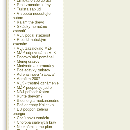
Zmluva o spolupráci
Proti zmenám klímy
Turista zablúdil
V sobotu necestujte
autom
Kalamitné drevo
Skládky nemožno
zatvoriť
VLK podal sťažnosť
Proti klimatickým
zmenám
VLK zažalovalo MŽP
MŽP odpovedá na VLK
Dobrovoľníci pomáhali
Menej úrazov
Medvede a kormorány
Požiadavky turistov
Adrenalínová "zábava"
Agrofilm 2007
VLK - trestné oznámenie
MŽP podporuje jadro
NAJ poľnodružstvo
Kúrite drevom?
Bioenergia medzinárodne
Požiar chaty Koliesko
EÚ podporí zelenú
energiu
Chcú novú zonáciu
Choroba šialených kráv
Neoznámili sme plán