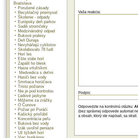
Bratislava
celospoločenským problémom. L
plnia viaceré dôležité funkcie, med
Porušené zásady
zadržiavanie a zhromažďovanie 
Vaša reakcia:
Recyklačný priemysel
dramatickom poklese výmery
Školenie - odpady
porastov na Slovensku by pod
Európsky deň parkov
hrozil nedostatok pitnej vody
Sadili stromčeky
zvyšovanie jej ceny.
Medzinárodný odpad
Bukové pralesy
Deň Dunaja
Nevyháňajú cyklistov
Skolabovalo 78 ľudí
Horí les
Ešte stále horí
Zapálil ho blesk
Hasia vrtuľníkmi
Medvedica s deťmi
Hasiči bez vody
Smrtiaca horúčava
Tristo požiarov
Nie je pod kontrolou
Podpis:
Ľadové jaskyne
Môžeme za zrážky
O Čunove
Odpovedzte na kontrolnú otázku:
A
Požiar pri Poráči
(bez správnej odpovede automat n
Kašický prisľúbil
a obsah, ktorý ste napísali, sa str
Koncentrácia peľu
Buková bez vody
Izák uvoľnil peniaze
Už týždeň horí
Viac hurikánov