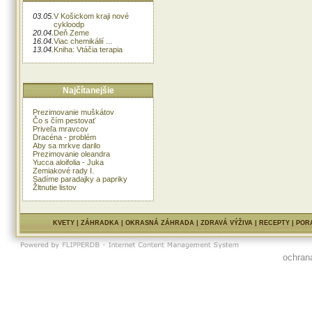
03.05.
V Košickom kraji nové
cykloodp
20.04.
Deň Zeme
16.04.
Viac chemikálií ...
13.04.
Kniha: Vtáčia terapia
Najčítanejšie
Prezimovanie muškátov
Čo s čím pestovať
Priveľa mravcov
Dracéna - problém
Aby sa mrkve darilo
Prezimovanie oleandra
Yucca aloifolia - Juka
Zemiakové rady I.
Sadíme paradajky a papriky
Žltnutie listov
KVETY
|
ZÁHRADKA
|
OKRASNÁ ZÁHRADA
|
ZDRAVÁ VÝŽIVA
|
RECEPTY
|
POR
ochran