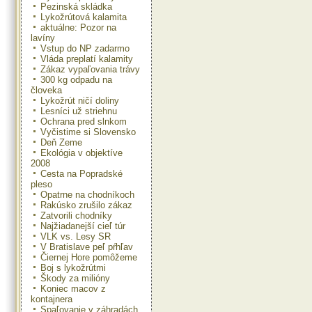
Pezinská skládka
Lykožrútová kalamita
aktuálne: Pozor na
lavíny
Vstup do NP zadarmo
Vláda preplatí kalamity
Zákaz vypaľovania trávy
300 kg odpadu na
človeka
Lykožrút ničí doliny
Lesníci už striehnu
Ochrana pred slnkom
Vyčistime si Slovensko
Deň Zeme
Ekológia v objektíve
2008
Cesta na Popradské
pleso
Opatrne na chodníkoch
Rakúsko zrušilo zákaz
Zatvorili chodníky
Najžiadanejší cieľ túr
VLK vs. Lesy SR
V Bratislave peľ pŕhľav
Čiernej Hore pomôžeme
Boj s lykožrútmi
Škody za milióny
Koniec macov z
kontajnera
Spaľovanie v záhradách