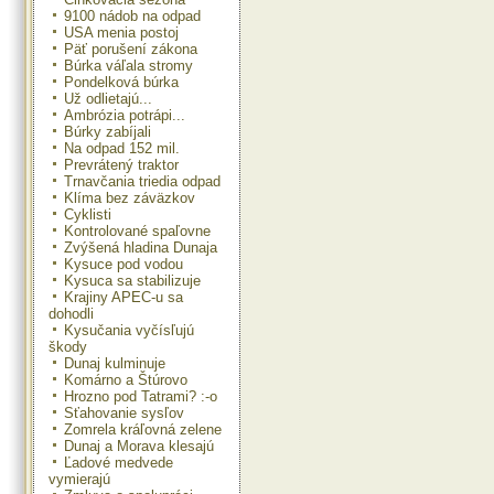
9100 nádob na odpad
USA menia postoj
Päť porušení zákona
Búrka váľala stromy
Pondelková búrka
Už odlietajú...
Ambrózia potrápi...
Búrky zabíjali
Na odpad 152 mil.
Prevrátený traktor
Trnavčania triedia odpad
Klíma bez záväzkov
Cyklisti
Kontrolované spaľovne
Zvýšená hladina Dunaja
Kysuce pod vodou
Kysuca sa stabilizuje
Krajiny APEC-u sa
dohodli
Kysučania vyčísľujú
škody
Dunaj kulminuje
Komárno a Štúrovo
Hrozno pod Tatrami? :-o
Sťahovanie sysľov
Zomrela kráľovná zelene
Dunaj a Morava klesajú
Ľadové medvede
vymierajú