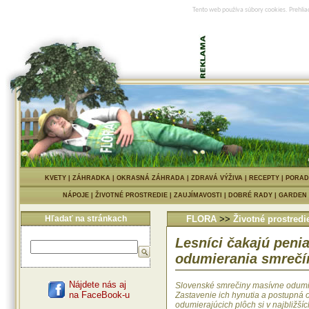
Tento web používa súbory cookies. Prehlia
KVETY
|
ZÁHRADKA
|
OKRASNÁ ZÁHRADA
|
ZDRAVÁ VÝŽIVA
|
RECEPTY
|
PORAD
NÁPOJE
|
ŽIVOTNÉ PROSTREDIE
|
ZAUJÍMAVOSTI
|
DOBRÉ RADY
|
GARDEN
Hľadať na stránkach
FLORA
>>
Životné prostredi
Lesníci čakajú penia
odumierania smrečí
Nájdete nás aj
Slovenské smrečiny masívne odumi
na FaceBook-u
Zastavenie ich hynutia a postupná
odumierajúcich plôch si v najbližší