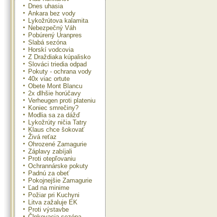
Dnes uhasia
Ankara bez vody
Lykožrútova kalamita
Nebezpečný Váh
Pobúrený Uranpres
Slabá sezóna
Horskí vodcovia
Z Draždiaka kúpalisko
Slováci triedia odpad
Pokuty - ochrana vody
40x viac ortute
Obete Mont Blancu
2x dlhšie horúčavy
Verheugen proti plateniu
Koniec smrečiny?
Modlia sa za dážď
Lykožrúty ničia Tatry
Klaus chce šokovať
Živá reťaz
Ohrozené Zamagurie
Záplavy zabíjali
Proti otepľovaniu
Ochrannárske pokuty
Padnú za obeť
Pokojnejšie Zamagurie
Ľad na minime
Požiar pri Kuchyni
Litva zažaluje EK
Proti výstavbe
Člnkovacia sezóna