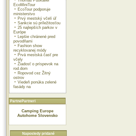
Thomas Puskailer
EcoMiniTour
EcoTour podporuje
ministerstvo
Prvý mestský včelí úľ
Sankcie sú príležitosťou
25 najlepších parkov v
Európe
Lepšie chránené pred
povodňami
Fashion show
recyklovanej módy
Prvá mestská časť pre
včely
Žiadosť o príspevok na
rod.dom
Ropovod cez Žitný
ostrov
Viedeň ponúka zelené
fasády na
PartnePartneri
Camping Europe
Autohome Slovensko
Naposledy pridané