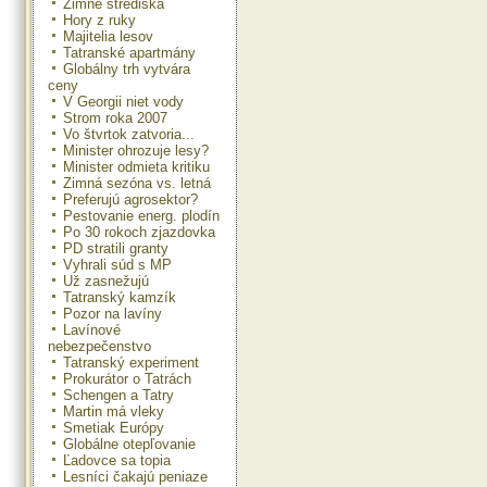
Zimné strediská
Hory z ruky
Majitelia lesov
Tatranské apartmány
Globálny trh vytvára
ceny
V Georgii niet vody
Strom roka 2007
Vo štvrtok zatvoria...
Minister ohrozuje lesy?
Minister odmieta kritiku
Zimná sezóna vs. letná
Preferujú agrosektor?
Pestovanie energ. plodín
Po 30 rokoch zjazdovka
PD stratili granty
Vyhrali súd s MP
Už zasnežujú
Tatranský kamzík
Pozor na lavíny
Lavínové
nebezpečenstvo
Tatranský experiment
Prokurátor o Tatrách
Schengen a Tatry
Martin má vleky
Smetiak Európy
Globálne otepľovanie
Ľadovce sa topia
Lesníci čakajú peniaze