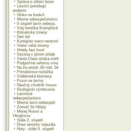
Správa o zdraví lesov
Lesníci potrebujú
podporu
Slnko na horách
Mierne nebezpečenstvo
II.stupeň lavín.nebezp.
Vraj herečka Kramplová
Klimatické zmeny
Deň hôr
Kontajner maco neotvorí
Vietor váľal stromy
Hotely bez hostí
Sezóna v plnom prúde
Santa Claus stráca sneh
Podporíme reformu vína
Na živ.prostr. 60 mld. Sk
Primátorova rozlúčka
Vráblenská biomasa
Pozor na lavíny
Náučný chodník Inovec
Ekologickí výrobcovia
Lavínové
nebezpečenstvo
Mierne lavín.nebezpeč.
Zomrel Sir Hillary
Menej Rusov a
Ukrajincov
Stále 2. stupeň
Dnes lanovky nejazdia
Hory - stále II. stupeň