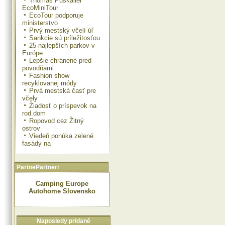
Thomas Puskailer
EcoMiniTour
EcoTour podporuje
ministerstvo
Prvý mestský včelí úľ
Sankcie sú príležitosťou
25 najlepších parkov v
Európe
Lepšie chránené pred
povodňami
Fashion show
recyklovanej módy
Prvá mestská časť pre
včely
Žiadosť o príspevok na
rod.dom
Ropovod cez Žitný
ostrov
Viedeň ponúka zelené
fasády na
PartnePartneri
Camping Europe
Autohome Slovensko
Naposledy pridané