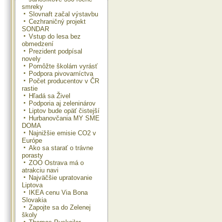
smreky
Slovnaft začal výstavbu
Cezhraničný projekt
SONDAR
Vstup do lesa bez
obmedzení
Prezident podpísal
novely
Pomôžte školám vyrásť
Podpora pivovarníctva
Počet producentov v ČR
rastie
Hľadá sa Živel
Podporia aj zeleninárov
Liptov bude opäť čistejší
Hurbanovčania MY SME
DOMA
Najnižšie emisie CO2 v
Európe
Ako sa starať o trávne
porasty
ZOO Ostrava má o
atrakciu navi
Najväčšie upratovanie
Liptova
IKEA cenu Via Bona
Slovakia
Zapojte sa do Zelenej
školy