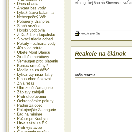
ekologickej šou na Slovensku vrátan
Dnes uhasia
Ankara bez vody
Lykožrútova kalamita
Nebezpečný Váh
Pobúrený Uranpres
Slabá sezóna
Horskí vodcovia
verzia pre tlač
Z Draždiaka kúpalisko
Slováci triedia odpad
Pokuty - ochrana vody
40x viac ortute
Obete Mont Blancu
Reakcie na článok
2x dlhšie horúčavy
Verheugen proti plateniu
Koniec smrečiny?
Modlia sa za dážď
Lykožrúty ničia Tatry
Vaša reakcia:
Klaus chce šokovať
Živá reťaz
Ohrozené Zamagurie
Záplavy zabíjali
Proti otepľovaniu
Ochrannárske pokuty
Padnú za obeť
Pokojnejšie Zamagurie
Ľad na minime
Požiar pri Kuchyni
Litva zažaluje EK
Proti výstavbe
Člnkovacia sezóna