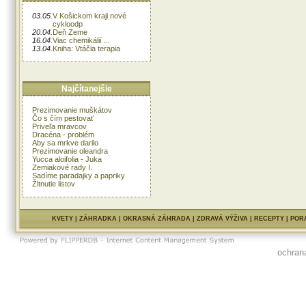
03.05.
V Košickom kraji nové
cykloodp
20.04.
Deň Zeme
16.04.
Viac chemikálií ...
13.04.
Kniha: Vtáčia terapia
Najčítanejšie
Prezimovanie muškátov
Čo s čím pestovať
Priveľa mravcov
Dracéna - problém
Aby sa mrkve darilo
Prezimovanie oleandra
Yucca aloifolia - Juka
Zemiakové rady I.
Sadíme paradajky a papriky
Žltnutie listov
KVETY
|
ZÁHRADKA
|
OKRASNÁ ZÁHRADA
|
ZDRAVÁ VÝŽIVA
|
RECEPTY
|
POR
ochran