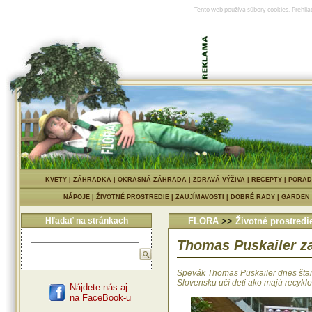
Tento web používa súbory cookies. Prehlia
KVETY
|
ZÁHRADKA
|
OKRASNÁ ZÁHRADA
|
ZDRAVÁ VÝŽIVA
|
RECEPTY
|
PORAD
NÁPOJE
|
ŽIVOTNÉ PROSTREDIE
|
ZAUJÍMAVOSTI
|
DOBRÉ RADY
|
GARDEN
Hľadať na stránkach
FLORA
>>
Životné prostredi
Thomas Puskailer za
Spevák Thomas Puskailer dnes štart
Slovensku učí deti ako majú recyklo
Nájdete nás aj
na FaceBook-u