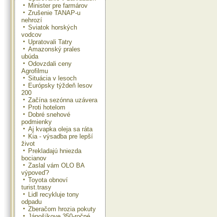
Minister pre farmárov
Zrušenie TANAP-u
nehrozí
Sviatok horských
vodcov
Upratovali Tatry
Amazonský prales
ubúda
Odovzdali ceny
Agrofilmu
Situácia v lesoch
Európsky týždeň lesov
200
Začína sezónna uzávera
Proti hotelom
Dobré snehové
podmienky
Aj kvapka oleja sa ráta
Kia - výsadba pre lepší
život
Prekladajú hniezda
bocianov
Zaslal vám OLO BA
výpoveď?
Toyota obnoví
turist.trasy
Lidl recykluje tony
odpadu
Zberačom hrozia pokuty
Jánošíkove 350-ročné