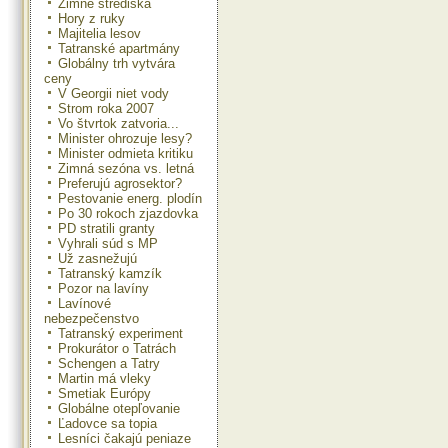
Zimné strediská
Hory z ruky
Majitelia lesov
Tatranské apartmány
Globálny trh vytvára
ceny
V Georgii niet vody
Strom roka 2007
Vo štvrtok zatvoria...
Minister ohrozuje lesy?
Minister odmieta kritiku
Zimná sezóna vs. letná
Preferujú agrosektor?
Pestovanie energ. plodín
Po 30 rokoch zjazdovka
PD stratili granty
Vyhrali súd s MP
Už zasnežujú
Tatranský kamzík
Pozor na lavíny
Lavínové
nebezpečenstvo
Tatranský experiment
Prokurátor o Tatrách
Schengen a Tatry
Martin má vleky
Smetiak Európy
Globálne otepľovanie
Ľadovce sa topia
Lesníci čakajú peniaze