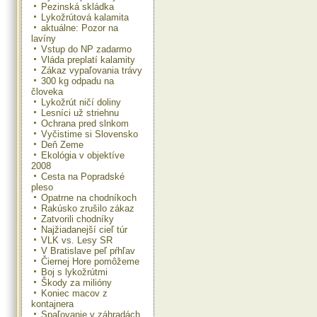
Pezinská skládka
Lykožrútová kalamita
aktuálne: Pozor na
lavíny
Vstup do NP zadarmo
Vláda preplatí kalamity
Zákaz vypaľovania trávy
300 kg odpadu na
človeka
Lykožrút ničí doliny
Lesníci už striehnu
Ochrana pred slnkom
Vyčistime si Slovensko
Deň Zeme
Ekológia v objektíve
2008
Cesta na Popradské
pleso
Opatrne na chodníkoch
Rakúsko zrušilo zákaz
Zatvorili chodníky
Najžiadanejší cieľ túr
VLK vs. Lesy SR
V Bratislave peľ pŕhľav
Čiernej Hore pomôžeme
Boj s lykožrútmi
Škody za milióny
Koniec macov z
kontajnera
Spaľovanie v záhradách