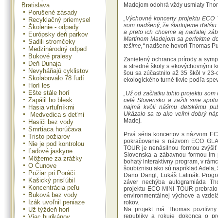
Bratislava
Madejom odohrá vždy usmiaty Thom
Porušené zásady
„Výchovné koncerty projektu ECO
Recyklačný priemysel
som nadšený, že štartujeme ďalšiu 
Školenie - odpady
a preto ich chceme aj naďalej záb
Európsky deň parkov
Martinom Madejom sa perfektne do
Sadili stromčeky
tešíme,“
nadšene hovorí Thomas Pus
Medzinárodný odpad
Bukové pralesy
Zanietený ochranca prírody a symp
Deň Dunaja
a stredné školy s ekovýchovnými k
Nevyháňajú cyklistov
šou sa zúčastnilo až 35 škôl v 23-
Skolabovalo 78 ľudí
ekologického turné tkvie podľa spe
Horí les
Ešte stále horí
„Už od začiatku tohto projektu som 
Zapálil ho blesk
celé Slovensko a zažili sme spolu
Hasia vrtuľníkmi
najmä kvôli nášmu detskému publ
Ukázalo sa to ako veľmi dobrý nápa
Medvedica s deťmi
Madej.
Hasiči bez vody
Smrtiaca horúčava
Prvá séria koncertov s názvom E
Tristo požiarov
pokračovanie s názvom ECO GLA
Nie je pod kontrolou
TOUR je nenásilnou formou zvýšiť
Ľadové jaskyne
Slovenska a zábavnou formou im p
Môžeme za zrážky
bohatý interaktívny program, v rám
O Čunove
šoubiznisu ako sú napríklad Adela, 
Požiar pri Poráči
Dano Dangl, Lukáš Latinák. Prog
Kašický prisľúbil
záver nechýba autogramiáda Th
Koncentrácia peľu
projektu ECO MINI TOUR prebralo z
Buková bez vody
environmentálnej výchove a vzdel
Izák uvoľnil peniaze
rokov.
Už týždeň horí
Na projekt má Thomas pozitívny o
republiky a rokuje dokonca o p
Viac hurikánov