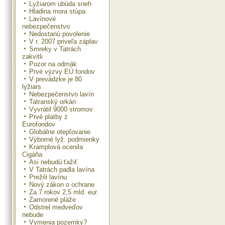
Lyžiarom ubúda sneh
Hladina mora stúpa
Lavínové
nebezpečenstvo
Nedostanú povolenie
V r. 2007 priveľa záplav
Smreky v Tatrách
zakvitli
Pozor na odmäk
Prvé výzvy EÚ fondov
V prevádzke je 80
lyžiars
Nebezpečenstvo lavín
Tatranský orkán
Vyvrátil 9000 stromov
Prvé platby z
Eurofondov
Globálne otepľovanie
Výborné lyž. podmienky
Kramplová ocenila
Cigáňa
Asi nebudú ťažiť
V Tatrách padla lavína
Prežili lavínu
Nový zákon o ochrane
Za 7 rokov 2,5 mld. eur
Zamorené pláže
Odstrel medveďov
nebude
Vymenia pozemky?