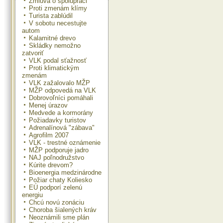
Zmluva o spolupráci
Proti zmenám klímy
Turista zablúdil
V sobotu necestujte
autom
Kalamitné drevo
Skládky nemožno
zatvoriť
VLK podal sťažnosť
Proti klimatickým
zmenám
VLK zažalovalo MŽP
MŽP odpovedá na VLK
Dobrovoľníci pomáhali
Menej úrazov
Medvede a kormorány
Požiadavky turistov
Adrenalínová "zábava"
Agrofilm 2007
VLK - trestné oznámenie
MŽP podporuje jadro
NAJ poľnodružstvo
Kúrite drevom?
Bioenergia medzinárodne
Požiar chaty Koliesko
EÚ podporí zelenú
energiu
Chcú novú zonáciu
Choroba šialených kráv
Neoznámili sme plán