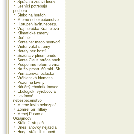
Správa o zdraví lesov
Lesníci potrebujú
podporu
Slnko na horách
Mierne nebezpečenstvo
II.stupeň lavín.nebezp.
Vraj herečka Kramplová
Klimatické zmeny
Deň hôr
Kontajner maco neotvorí
Vietor váľal stromy
Hotely bez hostí
Sezóna v plnom prúde
Santa Claus stráca sneh
Podporíme reformu vína
Na živ.prostr. 60 mld. Sk
Primátorova rozlúčka
Vráblenská biomasa
Pozor na lavíny
Náučný chodník Inovec
Ekologickí výrobcovia
Lavínové
nebezpečenstvo
Mierne lavín.nebezpeč.
Zomrel Sir Hillary
Menej Rusov a
Ukrajincov
Stále 2. stupeň
Dnes lanovky nejazdia
Hory - stále II. stupeň