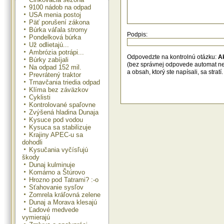
9100 nádob na odpad
USA menia postoj
Päť porušení zákona
Búrka váľala stromy
Podpis:
Pondelková búrka
Už odlietajú...
Ambrózia potrápi...
Odpovedzte na kontrolnú otázku:
A
Búrky zabíjali
(bez správnej odpovede automat n
Na odpad 152 mil.
a obsah, ktorý ste napísali, sa str
Prevrátený traktor
Trnavčania triedia odpad
Klíma bez záväzkov
Cyklisti
Kontrolované spaľovne
Zvýšená hladina Dunaja
Kysuce pod vodou
Kysuca sa stabilizuje
Krajiny APEC-u sa
dohodli
Kysučania vyčísľujú
škody
Dunaj kulminuje
Komárno a Štúrovo
Hrozno pod Tatrami? :-o
Sťahovanie sysľov
Zomrela kráľovná zelene
Dunaj a Morava klesajú
Ľadové medvede
vymierajú