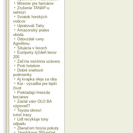
Minister pre farmárov
Zrušenie TANAP-u
nehrozí
Sviatok horských
vodcov
Upratovali Tatry
Amazonský prales
ubúda
Odovzdali ceny
Agrofilmu
Situácia v lesoch
Európsky týždeň lesov
200
Začína sezónna uzávera
Proti hotelom
Dobré snehové
podmienky
Aj kvapka oleja sa ráta
Kia - výsadba pre lepší
život
Prekladajú hniezda
bocianov
Zaslal vám OLO BA
výpoveď?
Toyota obnoví
turist.trasy
Lidl recykluje tony
odpadu
Zberačom hrozia pokuty
Jánošíkove 350-ročné