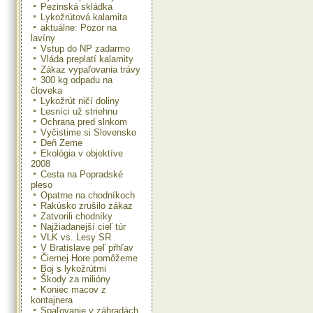
Pezinská skládka
Lykožrútová kalamita
aktuálne: Pozor na
lavíny
Vstup do NP zadarmo
Vláda preplatí kalamity
Zákaz vypaľovania trávy
300 kg odpadu na
človeka
Lykožrút ničí doliny
Lesníci už striehnu
Ochrana pred slnkom
Vyčistime si Slovensko
Deň Zeme
Ekológia v objektíve
2008
Cesta na Popradské
pleso
Opatrne na chodníkoch
Rakúsko zrušilo zákaz
Zatvorili chodníky
Najžiadanejší cieľ túr
VLK vs. Lesy SR
V Bratislave peľ pŕhľav
Čiernej Hore pomôžeme
Boj s lykožrútmi
Škody za milióny
Koniec macov z
kontajnera
Spaľovanie v záhradách