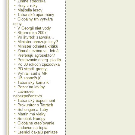
Zimné strediská
Hory z ruky
Majitelia lesov
Tatranské apartmány
Globálny trh vytvára
ceny
V Georgii niet vody
Strom roka 2007
Vo štvrtok zatvoria...
Minister ohrozuje lesy?
Minister odmieta kritiku
Zimná sezóna vs. letná
Preferujú agrosektor?
Pestovanie energ. plodín
Po 30 rokoch zjazdovka
PD stratili granty
Vyhrali súd s MP
Už zasnežujú
Tatranský kamzík
Pozor na lavíny
Lavínové
nebezpečenstvo
Tatranský experiment
Prokurátor o Tatrách
Schengen a Tatry
Martin má vleky
Smetiak Európy
Globálne otepľovanie
Ľadovce sa topia
Lesníci čakajú peniaze