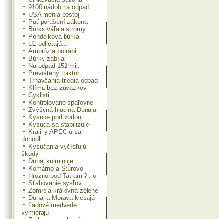
9100 nádob na odpad
USA menia postoj
Päť porušení zákona
Búrka váľala stromy
Pondelková búrka
Už odlietajú...
Ambrózia potrápi...
Búrky zabíjali
Na odpad 152 mil.
Prevrátený traktor
Trnavčania triedia odpad
Klíma bez záväzkov
Cyklisti
Kontrolované spaľovne
Zvýšená hladina Dunaja
Kysuce pod vodou
Kysuca sa stabilizuje
Krajiny APEC-u sa
dohodli
Kysučania vyčísľujú
škody
Dunaj kulminuje
Komárno a Štúrovo
Hrozno pod Tatrami? :-o
Sťahovanie sysľov
Zomrela kráľovná zelene
Dunaj a Morava klesajú
Ľadové medvede
vymierajú