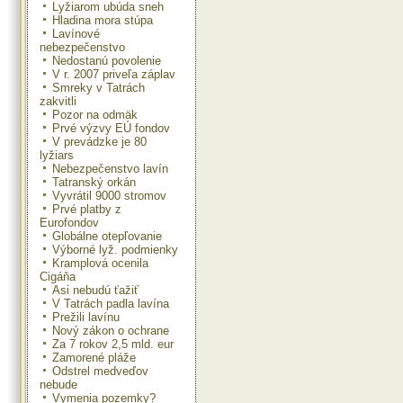
Lyžiarom ubúda sneh
Hladina mora stúpa
Lavínové
nebezpečenstvo
Nedostanú povolenie
V r. 2007 priveľa záplav
Smreky v Tatrách
zakvitli
Pozor na odmäk
Prvé výzvy EÚ fondov
V prevádzke je 80
lyžiars
Nebezpečenstvo lavín
Tatranský orkán
Vyvrátil 9000 stromov
Prvé platby z
Eurofondov
Globálne otepľovanie
Výborné lyž. podmienky
Kramplová ocenila
Cigáňa
Asi nebudú ťažiť
V Tatrách padla lavína
Prežili lavínu
Nový zákon o ochrane
Za 7 rokov 2,5 mld. eur
Zamorené pláže
Odstrel medveďov
nebude
Vymenia pozemky?