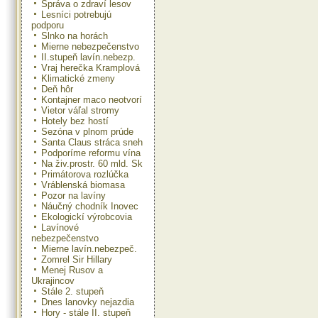
Správa o zdraví lesov
Lesníci potrebujú
podporu
Slnko na horách
Mierne nebezpečenstvo
II.stupeň lavín.nebezp.
Vraj herečka Kramplová
Klimatické zmeny
Deň hôr
Kontajner maco neotvorí
Vietor váľal stromy
Hotely bez hostí
Sezóna v plnom prúde
Santa Claus stráca sneh
Podporíme reformu vína
Na živ.prostr. 60 mld. Sk
Primátorova rozlúčka
Vráblenská biomasa
Pozor na lavíny
Náučný chodník Inovec
Ekologickí výrobcovia
Lavínové
nebezpečenstvo
Mierne lavín.nebezpeč.
Zomrel Sir Hillary
Menej Rusov a
Ukrajincov
Stále 2. stupeň
Dnes lanovky nejazdia
Hory - stále II. stupeň