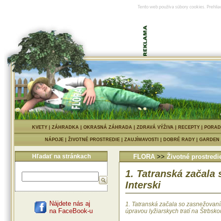
Tento web používa súbory cookies. Prehlia
KVETY
|
ZÁHRADKA
|
OKRASNÁ ZÁHRADA
|
ZDRAVÁ VÝŽIVA
|
RECEPTY
|
PORAD
NÁPOJE
|
ŽIVOTNÉ PROSTREDIE
|
ZAUJÍMAVOSTI
|
DOBRÉ RADY
|
GARDEN
Hľadať na stránkach
FLORA
>>
Životné prostredi
1. Tatranská začala
Interski
Nájdete nás aj
1. Tatranská začala so zasnežovan
na FaceBook-u
úpravou lyžiarskych tratí na Štrbsk