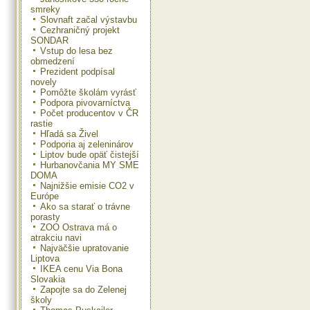
smreky
Slovnaft začal výstavbu
Cezhraničný projekt
SONDAR
Vstup do lesa bez
obmedzení
Prezident podpísal
novely
Pomôžte školám vyrásť
Podpora pivovarníctva
Počet producentov v ČR
rastie
Hľadá sa Živel
Podporia aj zeleninárov
Liptov bude opäť čistejší
Hurbanovčania MY SME
DOMA
Najnižšie emisie CO2 v
Európe
Ako sa starať o trávne
porasty
ZOO Ostrava má o
atrakciu navi
Najväčšie upratovanie
Liptova
IKEA cenu Via Bona
Slovakia
Zapojte sa do Zelenej
školy