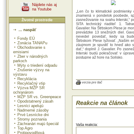
Nájdete nás aj
na Youtube
„Len čo to klimatické podmienky do
znamená v pondelok poobede, spu
zasnežovanie na svahu Interski,“ p
Životné prostredie
SITA technický riaditeľ 1. Tatr
Gavalier. Na Štrbskom Plese je mo
... naspäť
prevádzke 13 snežných diel. Gaval
nevedel povedať, kedy sa bu
Fondy EÚ
Štrbskom Plese lyžovať. „Naším 
Zonácia TANAPu
záujmom je spustiť to hneď ako 
Obchodovanie s
dať,“ doplnil J. Gavalier. Po zasn
emisiami
Interski budú pokračovať v úprav
Zber v národných
postupne až hore na Solisko.
parkoch
Mýty o triedení odpadu
Pre nevhodné klimatické podmienky
Zrušenie výzvy na
Tatranská tohto roku s úpravou zj
výstavu
šesť dní neskôr ako v minulom r
lyžiari sa na svahu Interski spustil
Recyklácia
novembra. Pred tohtoročnou zimn
verzia pre tlač
Recyklačný vtip
firma posilnila zasnežovacie ka
Výzva MŽP SR
svahoch Interski a Esíčko, „aby
ochranárom
efektívnejšie využiť začiatky zimy
MŽP SR vs. Greenpeace
Gavalier. Prevádzkovatelia ly
Opodstatnený zásah
Reakcie na článok
stredísk sa podľa neho už neza
Lesníci apelujú
technického zasnežovania. Sneh „
Nadmerné zásoby
ťažko postačí na sprevád
Prvé Lesnícke dni
lyžiarskeho strediska, „je to lotéria
Stromy poznania
Gavalier.
Záchranári majú špeciál
Vaša reakcia:
Top Agro
Protipovodňová