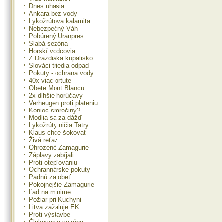
Dnes uhasia
Ankara bez vody
Lykožrútova kalamita
Nebezpečný Váh
Pobúrený Uranpres
Slabá sezóna
Horskí vodcovia
Z Draždiaka kúpalisko
Slováci triedia odpad
Pokuty - ochrana vody
40x viac ortute
Obete Mont Blancu
2x dlhšie horúčavy
Verheugen proti plateniu
Koniec smrečiny?
Modlia sa za dážď
Lykožrúty ničia Tatry
Klaus chce šokovať
Živá reťaz
Ohrozené Zamagurie
Záplavy zabíjali
Proti otepľovaniu
Ochrannárske pokuty
Padnú za obeť
Pokojnejšie Zamagurie
Ľad na minime
Požiar pri Kuchyni
Litva zažaluje EK
Proti výstavbe
Člnkovacia sezóna