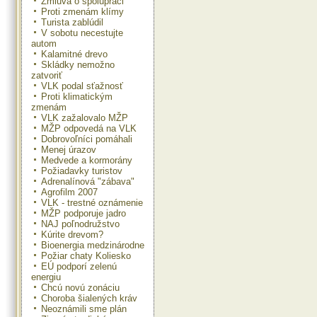
Zmluva o spolupráci
Proti zmenám klímy
Turista zablúdil
V sobotu necestujte
autom
Kalamitné drevo
Skládky nemožno
zatvoriť
VLK podal sťažnosť
Proti klimatickým
zmenám
VLK zažalovalo MŽP
MŽP odpovedá na VLK
Dobrovoľníci pomáhali
Menej úrazov
Medvede a kormorány
Požiadavky turistov
Adrenalínová "zábava"
Agrofilm 2007
VLK - trestné oznámenie
MŽP podporuje jadro
NAJ poľnodružstvo
Kúrite drevom?
Bioenergia medzinárodne
Požiar chaty Koliesko
EÚ podporí zelenú
energiu
Chcú novú zonáciu
Choroba šialených kráv
Neoznámili sme plán