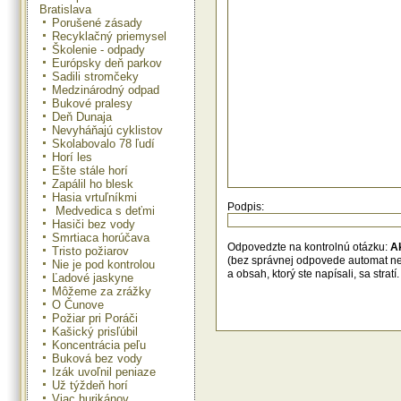
Bratislava
Porušené zásady
Recyklačný priemysel
Školenie - odpady
Európsky deň parkov
Sadili stromčeky
Medzinárodný odpad
Bukové pralesy
Deň Dunaja
Nevyháňajú cyklistov
Skolabovalo 78 ľudí
Horí les
Ešte stále horí
Zapálil ho blesk
Hasia vrtuľníkmi
Podpis:
Medvedica s deťmi
Hasiči bez vody
Smrtiaca horúčava
Odpovedzte na kontrolnú otázku:
A
Tristo požiarov
(bez správnej odpovede automat n
Nie je pod kontrolou
a obsah, ktorý ste napísali, sa str
Ľadové jaskyne
Môžeme za zrážky
O Čunove
Požiar pri Poráči
Kašický prisľúbil
Koncentrácia peľu
Buková bez vody
Izák uvoľnil peniaze
Už týždeň horí
Viac hurikánov