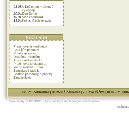
03.05.
V Košickom kraji nové
cykloodp
20.04.
Deň Zeme
16.04.
Viac chemikálií ...
13.04.
Kniha: Vtáčia terapia
Najčítanejšie
Prezimovanie muškátov
Čo s čím pestovať
Priveľa mravcov
Dracéna - problém
Aby sa mrkve darilo
Prezimovanie oleandra
Yucca aloifolia - Juka
Zemiakové rady I.
Sadíme paradajky a papriky
Žltnutie listov
KVETY
|
ZÁHRADKA
|
OKRASNÁ ZÁHRADA
|
ZDRAVÁ VÝŽIVA
|
RECEPTY
|
POR
ochran