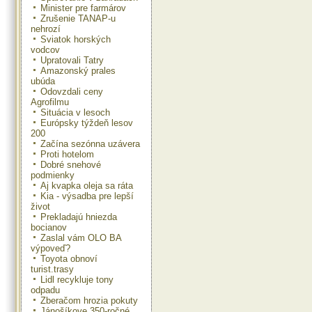
Minister pre farmárov
Zrušenie TANAP-u
nehrozí
Sviatok horských
vodcov
Upratovali Tatry
Amazonský prales
ubúda
Odovzdali ceny
Agrofilmu
Situácia v lesoch
Európsky týždeň lesov
200
Začína sezónna uzávera
Proti hotelom
Dobré snehové
podmienky
Aj kvapka oleja sa ráta
Kia - výsadba pre lepší
život
Prekladajú hniezda
bocianov
Zaslal vám OLO BA
výpoveď?
Toyota obnoví
turist.trasy
Lidl recykluje tony
odpadu
Zberačom hrozia pokuty
Jánošíkove 350-ročné