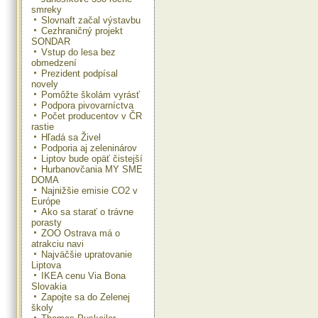
smreky
Slovnaft začal výstavbu
Cezhraničný projekt
SONDAR
Vstup do lesa bez
obmedzení
Prezident podpísal
novely
Pomôžte školám vyrásť
Podpora pivovarníctva
Počet producentov v ČR
rastie
Hľadá sa Živel
Podporia aj zeleninárov
Liptov bude opäť čistejší
Hurbanovčania MY SME
DOMA
Najnižšie emisie CO2 v
Európe
Ako sa starať o trávne
porasty
ZOO Ostrava má o
atrakciu navi
Najväčšie upratovanie
Liptova
IKEA cenu Via Bona
Slovakia
Zapojte sa do Zelenej
školy