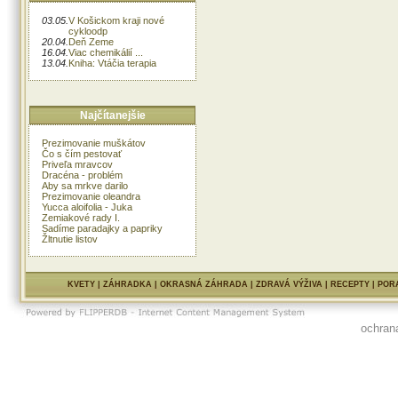
03.05.
V Košickom kraji nové
cykloodp
20.04.
Deň Zeme
16.04.
Viac chemikálií ...
13.04.
Kniha: Vtáčia terapia
Najčítanejšie
Prezimovanie muškátov
Čo s čím pestovať
Priveľa mravcov
Dracéna - problém
Aby sa mrkve darilo
Prezimovanie oleandra
Yucca aloifolia - Juka
Zemiakové rady I.
Sadíme paradajky a papriky
Žltnutie listov
KVETY
|
ZÁHRADKA
|
OKRASNÁ ZÁHRADA
|
ZDRAVÁ VÝŽIVA
|
RECEPTY
|
POR
ochran