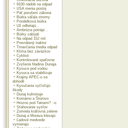
9100 nádob na odpad
USA menia postoj
Päť porušení zákona
Búrka váľala stromy
Pondelková búrka
Už odlietajú...
Ambrózia potrápi...
Búrky zabíjali
Na odpad 152 mil.
Prevrátený traktor
Trnavčania triedia odpad
Klíma bez záväzkov
Cyklisti
Kontrolované spaľovne
Zvýšená hladina Dunaja
Kysuce pod vodou
Kysuca sa stabilizuje
Krajiny APEC-u sa
dohodli
Kysučania vyčísľujú
škody
Dunaj kulminuje
Komárno a Štúrovo
Hrozno pod Tatrami? :-o
Sťahovanie sysľov
Zomrela kráľovná zelene
Dunaj a Morava klesajú
Ľadové medvede
vymierajú