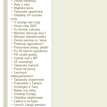
Zimné strediská
Hory z ruky
Majitelia lesov
Tatranské apartmány
Globálny trh vytvára
ceny
V Georgii niet vody
Strom roka 2007
Vo štvrtok zatvoria...
Minister ohrozuje lesy?
Minister odmieta kritiku
Zimná sezóna vs. letná
Preferujú agrosektor?
Pestovanie energ. plodín
Po 30 rokoch zjazdovka
PD stratili granty
Vyhrali súd s MP
Už zasnežujú
Tatranský kamzík
Pozor na lavíny
Lavínové
nebezpečenstvo
Tatranský experiment
Prokurátor o Tatrách
Schengen a Tatry
Martin má vleky
Smetiak Európy
Globálne otepľovanie
Ľadovce sa topia
Lesníci čakajú peniaze