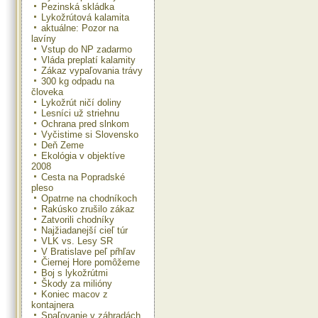
Pezinská skládka
Lykožrútová kalamita
aktuálne: Pozor na
lavíny
Vstup do NP zadarmo
Vláda preplatí kalamity
Zákaz vypaľovania trávy
300 kg odpadu na
človeka
Lykožrút ničí doliny
Lesníci už striehnu
Ochrana pred slnkom
Vyčistime si Slovensko
Deň Zeme
Ekológia v objektíve
2008
Cesta na Popradské
pleso
Opatrne na chodníkoch
Rakúsko zrušilo zákaz
Zatvorili chodníky
Najžiadanejší cieľ túr
VLK vs. Lesy SR
V Bratislave peľ pŕhľav
Čiernej Hore pomôžeme
Boj s lykožrútmi
Škody za milióny
Koniec macov z
kontajnera
Spaľovanie v záhradách