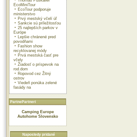
Thomas Puskailer
EcoMiniTour
EcoTour podporuje
ministerstvo
Prvý mestský včelí úľ
Sankcie sú príležitosťou
25 najlepších parkov v
Európe
Lepšie chránené pred
povodňami
Fashion show
recyklovanej módy
Prvá mestská časť pre
včely
Žiadosť o príspevok na
rod.dom
Ropovod cez Žitný
ostrov
Viedeň ponúka zelené
fasády na
PartnePartneri
Camping Europe
Autohome Slovensko
Naposledy pridané