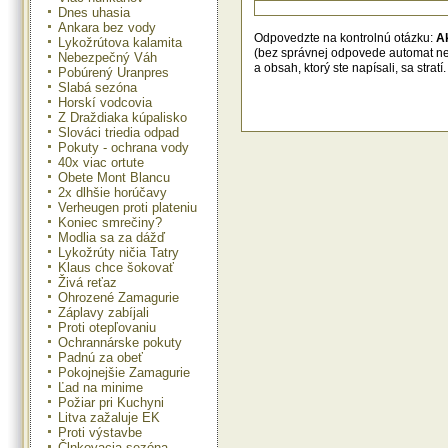
Dnes uhasia
Ankara bez vody
Odpovedzte na kontrolnú otázku:
A
Lykožrútova kalamita
(bez správnej odpovede automat n
Nebezpečný Váh
a obsah, ktorý ste napísali, sa str
Pobúrený Uranpres
Slabá sezóna
Horskí vodcovia
Z Draždiaka kúpalisko
Slováci triedia odpad
Pokuty - ochrana vody
40x viac ortute
Obete Mont Blancu
2x dlhšie horúčavy
Verheugen proti plateniu
Koniec smrečiny?
Modlia sa za dážď
Lykožrúty ničia Tatry
Klaus chce šokovať
Živá reťaz
Ohrozené Zamagurie
Záplavy zabíjali
Proti otepľovaniu
Ochrannárske pokuty
Padnú za obeť
Pokojnejšie Zamagurie
Ľad na minime
Požiar pri Kuchyni
Litva zažaluje EK
Proti výstavbe
Člnkovacia sezóna