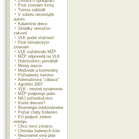
Zmluva o spolupráci
Proti zmenám klímy
Turista zablúdil
V sobotu necestujte
autom
Kalamitné drevo
Skládky nemožno
zatvoriť
VLK podal sťažnosť
Proti klimatickým
zmenám
VLK zažalovalo MŽP
MŽP odpovedá na VLK
Dobrovoľníci pomáhali
Menej úrazov
Medvede a kormorány
Požiadavky turistov
Adrenalínová "zábava"
Agrofilm 2007
VLK - trestné oznámenie
MŽP podporuje jadro
NAJ poľnodružstvo
Kúrite drevom?
Bioenergia medzinárodne
Požiar chaty Koliesko
EÚ podporí zelenú
energiu
Chcú novú zonáciu
Choroba šialených kráv
Neoznámili sme plán