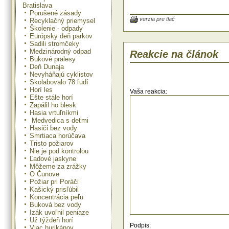
Bratislava
podľa nej chýbajú pracovníci
pozíciách chyžná, recepčná a kuch
Porušené zásady
"Odhaduje sa, že v zahraničí v rám
verzia pre tlač
Recyklačný priemysel
pohybu pracovnej síl pôsobí
Školenie - odpady
cestovnom ruchu približne 17 tis. p
Európsky deň parkov
ktorí pôsobia najmä v Rakúsku, 
Sadili stromčeky
Švajčiarsku a Francúzsku," konštat
Medzinárodný odpad
Reakcie na článok
Z. Šedivá. Nedostatok praco
Bukové pralesy
hotelových zariadeniach sa preto 
Deň Dunaja
Z. Šedivej bude ZHR snažiť rieš
Nevyháňajú cyklistov
finančnou motiváciou pracovníko
Skolabovalo 78 ľudí
spoluprácou so strednými a 
Horí les
školami, ktoré sa zaoberajú
Vaša reakcia:
Ešte stále horí
odborníkov na cestovný ruch. Ďalší
Zapálil ho blesk
nedostatku pracovníkov v sl
Hasia vrtuľníkmi
hoteloch je podľa Z. Šedivej aj otv
práce pre záujemcov z Ukrajiny. 
Medvedica s deťmi
mesačná mzda pracovníka v sl
Hasiči bez vody
hoteloch je približne 15 tis. S
Smrtiaca horúčava
prezidentka ZHR. Ako k téme n
Tristo požiarov
pracovníkov spresnil riadit
Nie je pod kontrolou
cestovného ruchu ministerstva ho
Ľadové jaskyne
Marian Bujna, v SR je päť vysok
Môžeme za zrážky
približne 30 stredných škôl, ktoré 
O Čunove
absolventov pre uplatnenie v 
Požiar pri Poráči
ruchu.
Kašický prisľúbil
Koncentrácia peľu
Buková bez vody
Izák uvoľnil peniaze
Už týždeň horí
Podpis:
Viac hurikánov