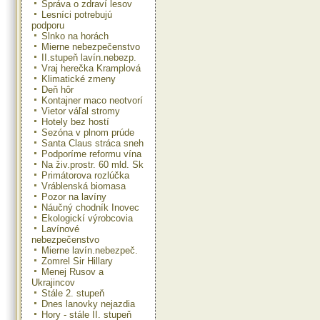
Správa o zdraví lesov
Lesníci potrebujú
podporu
Slnko na horách
Mierne nebezpečenstvo
II.stupeň lavín.nebezp.
Vraj herečka Kramplová
Klimatické zmeny
Deň hôr
Kontajner maco neotvorí
Vietor váľal stromy
Hotely bez hostí
Sezóna v plnom prúde
Santa Claus stráca sneh
Podporíme reformu vína
Na živ.prostr. 60 mld. Sk
Primátorova rozlúčka
Vráblenská biomasa
Pozor na lavíny
Náučný chodník Inovec
Ekologickí výrobcovia
Lavínové
nebezpečenstvo
Mierne lavín.nebezpeč.
Zomrel Sir Hillary
Menej Rusov a
Ukrajincov
Stále 2. stupeň
Dnes lanovky nejazdia
Hory - stále II. stupeň