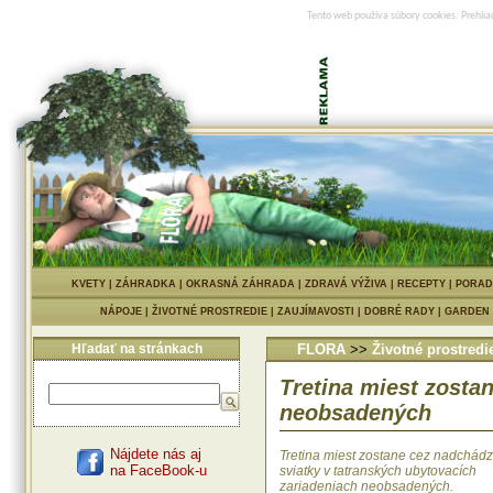
Tento web používa súbory cookies. Prehlia
KVETY
|
ZÁHRADKA
|
OKRASNÁ ZÁHRADA
|
ZDRAVÁ VÝŽIVA
|
RECEPTY
|
PORAD
NÁPOJE
|
ŽIVOTNÉ PROSTREDIE
|
ZAUJÍMAVOSTI
|
DOBRÉ RADY
|
GARDEN
Hľadať na stránkach
FLORA
>>
Životné prostredi
Tretina miest zosta
neobsadených
Nájdete nás aj
Tretina miest zostane cez nadchád
na FaceBook-u
sviatky v tatranských ubytovacích
zariadeniach neobsadených.