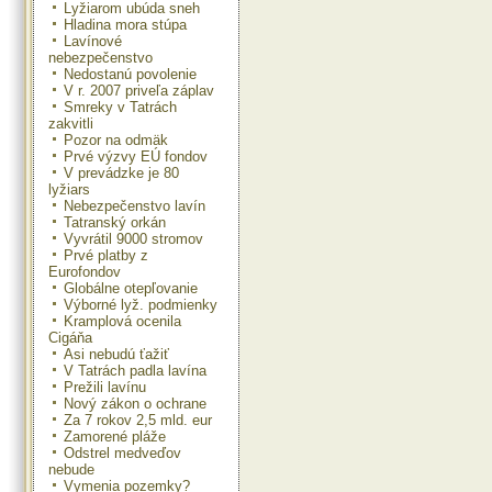
Lyžiarom ubúda sneh
Hladina mora stúpa
Lavínové
nebezpečenstvo
Nedostanú povolenie
V r. 2007 priveľa záplav
Smreky v Tatrách
zakvitli
Pozor na odmäk
Prvé výzvy EÚ fondov
V prevádzke je 80
lyžiars
Nebezpečenstvo lavín
Tatranský orkán
Vyvrátil 9000 stromov
Prvé platby z
Eurofondov
Globálne otepľovanie
Výborné lyž. podmienky
Kramplová ocenila
Cigáňa
Asi nebudú ťažiť
V Tatrách padla lavína
Prežili lavínu
Nový zákon o ochrane
Za 7 rokov 2,5 mld. eur
Zamorené pláže
Odstrel medveďov
nebude
Vymenia pozemky?