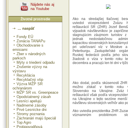
Nájdete nás aj
na Youtube
Ako na stredajšej tlačovej bes
Životné prostredie
uviedol viceprezident Zväzu 
reštaurácií SR (ZHR) Jozef Bendž
... naspäť
výpadok návštevníkov je zapríčin
stagnujúcim záujmom turistov 
Fondy EÚ
jednak nedostatočnou adminis
Zonácia TANAPu
kapacitou slovenských konzulárnyc
Obchodovanie s
pri udeľovaní víz v Moskve 
emisiami
Peterburgu. Zastupiteľské or
Zber v národných
Ruskej federácii podľa jeho slov
parkoch
žiadosti o víza v tomto roku l
Mýty o triedení odpadu
decembra a pracujú len tri dni v týžd
Zrušenie výzvy na
výstavu
Recyklácia
Recyklačný vtip
Ako dodal, podľa skúseností ZHR 
Výzva MŽP SR
možno získať v tomto roku 
ochranárom
Slovensko na Ukrajine. Zväz 
MŽP SR vs. Greenpeace
reštaurácií však podľa viceprezide
Opodstatnený zásah
na Ukrajine v tejto sezóne menš
Lesníci apelujú
návštevu slovenských veľhôr ako po
Nadmerné zásoby
Prvé Lesnícke dni
Ako uviedla prezidentka ZHR Zuza
Stromy poznania
významným problémom slov
Záchranári majú špeciál
cestovného ruchu je rastúci n
Top Agro
kvalifikovanej pracovnej sily -
Protipovodňová
funkčne najnižších pozíciách. Na