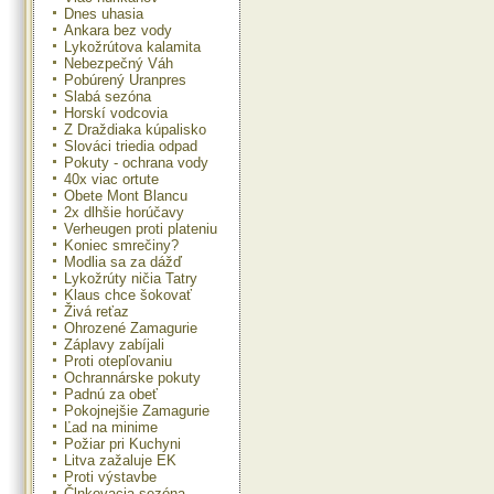
Dnes uhasia
Ankara bez vody
Lykožrútova kalamita
Nebezpečný Váh
Pobúrený Uranpres
Slabá sezóna
Horskí vodcovia
Z Draždiaka kúpalisko
Slováci triedia odpad
Pokuty - ochrana vody
40x viac ortute
Obete Mont Blancu
2x dlhšie horúčavy
Verheugen proti plateniu
Koniec smrečiny?
Modlia sa za dážď
Lykožrúty ničia Tatry
Klaus chce šokovať
Živá reťaz
Ohrozené Zamagurie
Záplavy zabíjali
Proti otepľovaniu
Ochrannárske pokuty
Padnú za obeť
Pokojnejšie Zamagurie
Ľad na minime
Požiar pri Kuchyni
Litva zažaluje EK
Proti výstavbe
Člnkovacia sezóna