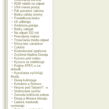
9100 nádob na odpad
USA menia postoj
Päť porušení zákona
Búrka váľala stromy
Pondelková búrka
Už odlietajú...
Ambrózia potrápi...
Búrky zabíjali
Na odpad 152 mil.
Prevrátený traktor
Trnavčania triedia odpad
Klíma bez záväzkov
Cyklisti
Kontrolované spaľovne
Zvýšená hladina Dunaja
Kysuce pod vodou
Kysuca sa stabilizuje
Krajiny APEC-u sa
dohodli
Kysučania vyčísľujú
škody
Dunaj kulminuje
Komárno a Štúrovo
Hrozno pod Tatrami? :-o
Sťahovanie sysľov
Zomrela kráľovná zelene
Dunaj a Morava klesajú
Ľadové medvede
vymierajú