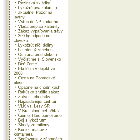
Pezinská skládka
Lykožrútová kalamita
aktuálne: Pozor na
lavíny
Vstup do NP zadarmo
Vláda preplatí kalamity
Zákaz vypaľovania trávy
300 kg odpadu na
človeka
Lykožrút ničí doliny
Lesníci už striehnu
Ochrana pred slnkom
Vyčistime si Slovensko
Deň Zeme
Ekológia v objektíve
2008
Cesta na Popradské
pleso
Opatrne na chodníkoch
Rakúsko zrušilo zákaz
Zatvorili chodníky
Najžiadanejší cieľ túr
VLK vs. Lesy SR
V Bratislave peľ pŕhľav
Čiernej Hore pomôžeme
Boj s lykožrútmi
Škody za milióny
Koniec macov z
kontajnera
Spaľovanie v záhradách