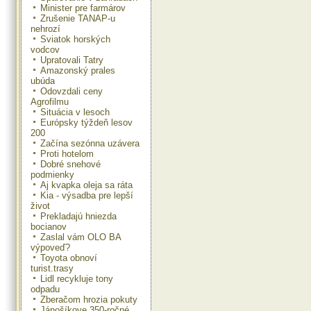
Minister pre farmárov
Zrušenie TANAP-u
nehrozí
Sviatok horských
vodcov
Upratovali Tatry
Amazonský prales
ubúda
Odovzdali ceny
Agrofilmu
Situácia v lesoch
Európsky týždeň lesov
200
Začína sezónna uzávera
Proti hotelom
Dobré snehové
podmienky
Aj kvapka oleja sa ráta
Kia - výsadba pre lepší
život
Prekladajú hniezda
bocianov
Zaslal vám OLO BA
výpoveď?
Toyota obnoví
turist.trasy
Lidl recykluje tony
odpadu
Zberačom hrozia pokuty
Jánošíkove 350-ročné