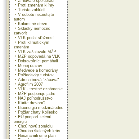
Zmluva o spolupráci
Proti zmenám klímy
Turista zablúdil
V sobotu necestujte
autom
Kalamitné drevo
Skládky nemožno
zatvoriť
VLK podal sťažnosť
Proti klimatickým
zmenám
VLK zažalovalo MŽP
MŽP odpovedá na VLK
Dobrovoľníci pomáhali
Menej úrazov
Medvede a kormorány
Požiadavky turistov
Adrenalínová "zábava"
Agrofilm 2007
VLK - trestné oznámenie
MŽP podporuje jadro
NAJ poľnodružstvo
Kúrite drevom?
Bioenergia medzinárodne
Požiar chaty Koliesko
EÚ podporí zelenú
energiu
Chcú novú zonáciu
Choroba šialených kráv
Neoznámili sme plán