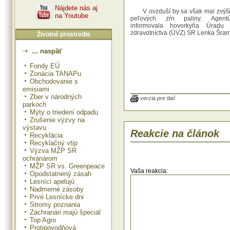
Nájdete nás aj
V ovzduší by sa však mal zvýši
na Youtube
peľových zŕn paliny. Agent
informovala hovorkyňa Úradu 
zdravotníctva (ÚVZ) SR Lenka Šra
Životné prostredie
... naspäť
Už v uplynulom týždni zaznamena
Fondy EÚ
ovzduší Bratislavy vysoký výskyt p
Zonácia TANAPu
rastlín z čeľade pŕhľavovitých
Obchodovanie s
pozorované taxóny vyšších rastlí
emisiami
nízke a veľmi nízke hodnoty. Obja
Zber v národných
prvé peľové zrná paliny. Teplé 
verzia pre tlač
parkoch
počasia udržiava v ovzduší
Mýty o triedení odpadu
koncentráciu spór húb, na
Cladosporium a Alternaria.
Zrušenie výzvy na
výstavu
Reakcie na článok
Recyklácia
Recyklačný vtip
Výzva MŽP SR
ochranárom
MŽP SR vs. Greenpeace
Vaša reakcia:
Opodstatnený zásah
Lesníci apelujú
Nadmerné zásoby
Prvé Lesnícke dni
Stromy poznania
Záchranári majú špeciál
Top Agro
Protipovodňová