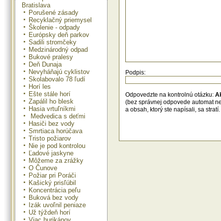
Bratislava
Porušené zásady
Recyklačný priemysel
Školenie - odpady
Európsky deň parkov
Sadili stromčeky
Medzinárodný odpad
Bukové pralesy
Deň Dunaja
Nevyháňajú cyklistov
Podpis:
Skolabovalo 78 ľudí
Horí les
Ešte stále horí
Odpovedzte na kontrolnú otázku:
A
Zapálil ho blesk
(bez správnej odpovede automat n
Hasia vrtuľníkmi
a obsah, ktorý ste napísali, sa str
Medvedica s deťmi
Hasiči bez vody
Smrtiaca horúčava
Tristo požiarov
Nie je pod kontrolou
Ľadové jaskyne
Môžeme za zrážky
O Čunove
Požiar pri Poráči
Kašický prisľúbil
Koncentrácia peľu
Buková bez vody
Izák uvoľnil peniaze
Už týždeň horí
Viac hurikánov