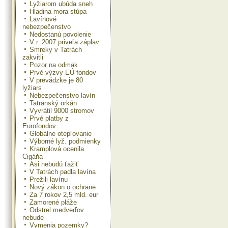
Lyžiarom ubúda sneh
Hladina mora stúpa
Lavínové
nebezpečenstvo
Nedostanú povolenie
V r. 2007 priveľa záplav
Smreky v Tatrách
zakvitli
Pozor na odmäk
Prvé výzvy EÚ fondov
V prevádzke je 80
lyžiars
Nebezpečenstvo lavín
Tatranský orkán
Vyvrátil 9000 stromov
Prvé platby z
Eurofondov
Globálne otepľovanie
Výborné lyž. podmienky
Kramplová ocenila
Cigáňa
Asi nebudú ťažiť
V Tatrách padla lavína
Prežili lavínu
Nový zákon o ochrane
Za 7 rokov 2,5 mld. eur
Zamorené pláže
Odstrel medveďov
nebude
Vymenia pozemky?