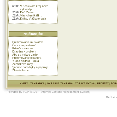
03.05.
V Košickom kraji nové
cykloodp
20.04.
Deň Zeme
16.04.
Viac chemikálií ...
13.04.
Kniha: Vtáčia terapia
Najčítanejšie
Prezimovanie muškátov
Čo s čím pestovať
Priveľa mravcov
Dracéna - problém
Aby sa mrkve darilo
Prezimovanie oleandra
Yucca aloifolia - Juka
Zemiakové rady I.
Sadíme paradajky a papriky
Žltnutie listov
KVETY
|
ZÁHRADKA
|
OKRASNÁ ZÁHRADA
|
ZDRAVÁ VÝŽIVA
|
RECEPTY
|
POR
ochran