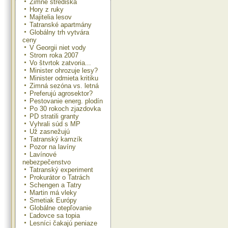
Zimné strediská
Hory z ruky
Majitelia lesov
Tatranské apartmány
Globálny trh vytvára
ceny
V Georgii niet vody
Strom roka 2007
Vo štvrtok zatvoria...
Minister ohrozuje lesy?
Minister odmieta kritiku
Zimná sezóna vs. letná
Preferujú agrosektor?
Pestovanie energ. plodín
Po 30 rokoch zjazdovka
PD stratili granty
Vyhrali súd s MP
Už zasnežujú
Tatranský kamzík
Pozor na lavíny
Lavínové
nebezpečenstvo
Tatranský experiment
Prokurátor o Tatrách
Schengen a Tatry
Martin má vleky
Smetiak Európy
Globálne otepľovanie
Ľadovce sa topia
Lesníci čakajú peniaze