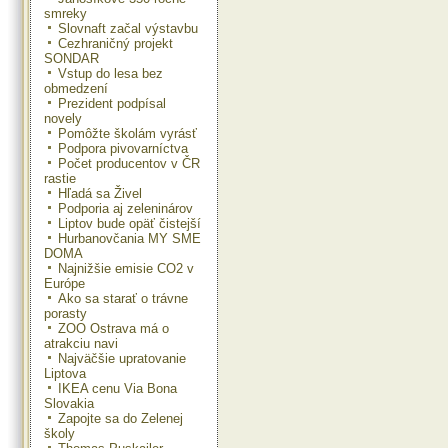
smreky
Slovnaft začal výstavbu
Cezhraničný projekt
SONDAR
Vstup do lesa bez
obmedzení
Prezident podpísal
novely
Pomôžte školám vyrásť
Podpora pivovarníctva
Počet producentov v ČR
rastie
Hľadá sa Živel
Podporia aj zeleninárov
Liptov bude opäť čistejší
Hurbanovčania MY SME
DOMA
Najnižšie emisie CO2 v
Európe
Ako sa starať o trávne
porasty
ZOO Ostrava má o
atrakciu navi
Najväčšie upratovanie
Liptova
IKEA cenu Via Bona
Slovakia
Zapojte sa do Zelenej
školy