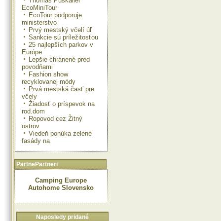
Thomas Puskailer
EcoMiniTour
EcoTour podporuje
ministerstvo
Prvý mestský včelí úľ
Sankcie sú príležitosťou
25 najlepších parkov v
Európe
Lepšie chránené pred
povodňami
Fashion show
recyklovanej módy
Prvá mestská časť pre
včely
Žiadosť o príspevok na
rod.dom
Ropovod cez Žitný
ostrov
Viedeň ponúka zelené
fasády na
PartnePartneri
Camping Europe
Autohome Slovensko
Naposledy pridané