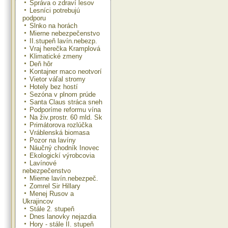
Správa o zdraví lesov
Lesníci potrebujú
podporu
Slnko na horách
Mierne nebezpečenstvo
II.stupeň lavín.nebezp.
Vraj herečka Kramplová
Klimatické zmeny
Deň hôr
Kontajner maco neotvorí
Vietor váľal stromy
Hotely bez hostí
Sezóna v plnom prúde
Santa Claus stráca sneh
Podporíme reformu vína
Na živ.prostr. 60 mld. Sk
Primátorova rozlúčka
Vráblenská biomasa
Pozor na lavíny
Náučný chodník Inovec
Ekologickí výrobcovia
Lavínové
nebezpečenstvo
Mierne lavín.nebezpeč.
Zomrel Sir Hillary
Menej Rusov a
Ukrajincov
Stále 2. stupeň
Dnes lanovky nejazdia
Hory - stále II. stupeň