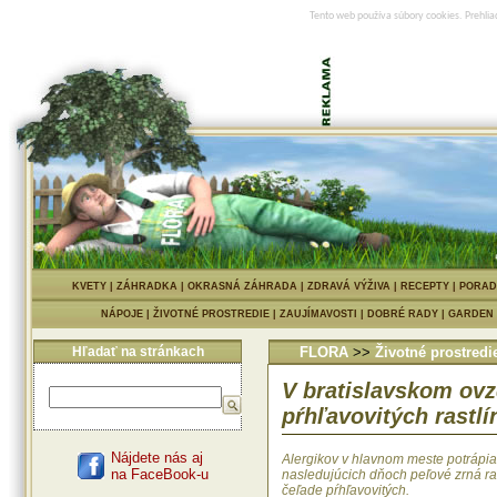
Tento web používa súbory cookies. Prehlia
KVETY
|
ZÁHRADKA
|
OKRASNÁ ZÁHRADA
|
ZDRAVÁ VÝŽIVA
|
RECEPTY
|
PORAD
NÁPOJE
|
ŽIVOTNÉ PROSTREDIE
|
ZAUJÍMAVOSTI
|
DOBRÉ RADY
|
GARDEN
Hľadať na stránkach
FLORA
>>
Životné prostredi
V bratislavskom ovz
pŕhľavovitých rastlí
Nájdete nás aj
Alergikov v hlavnom meste potrápia 
na FaceBook-u
nasledujúcich dňoch peľové zrná ras
čeľade pŕhľavovitých.