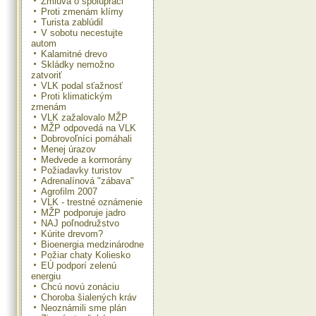
Zmluva o spolupráci
Proti zmenám klímy
Turista zablúdil
V sobotu necestujte
autom
Kalamitné drevo
Skládky nemožno
zatvoriť
VLK podal sťažnosť
Proti klimatickým
zmenám
VLK zažalovalo MŽP
MŽP odpovedá na VLK
Dobrovoľníci pomáhali
Menej úrazov
Medvede a kormorány
Požiadavky turistov
Adrenalínová "zábava"
Agrofilm 2007
VLK - trestné oznámenie
MŽP podporuje jadro
NAJ poľnodružstvo
Kúrite drevom?
Bioenergia medzinárodne
Požiar chaty Koliesko
EÚ podporí zelenú
energiu
Chcú novú zonáciu
Choroba šialených kráv
Neoznámili sme plán