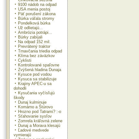
9100 nádob na odpad
USA menia postoj
Päť porušení zákona
Búrka váľala stromy
Pondelková búrka
Už odlietajú...
Ambrózia potrápi...
Búrky zabíjali
Na odpad 152 mil.
Prevrátený traktor
Trnavčania triedia odpad
Klíma bez záväzkov
Cyklisti
Kontrolované spaľovne
Zvýšená hladina Dunaja
Kysuce pod vodou
Kysuca sa stabilizuje
Krajiny APEC-u sa
dohodli
Kysučania vyčísľujú
škody
Dunaj kulminuje
Komárno a Štúrovo
Hrozno pod Tatrami? :-o
Sťahovanie sysľov
Zomrela kráľovná zelene
Dunaj a Morava klesajú
Ľadové medvede
vymierajú