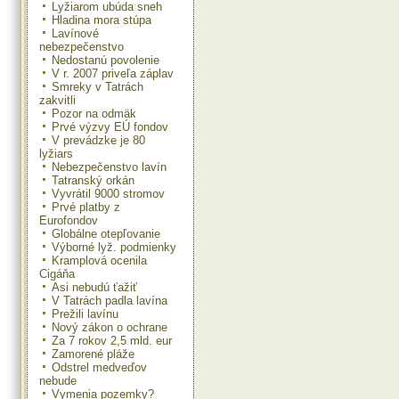
Lyžiarom ubúda sneh
Hladina mora stúpa
Lavínové
nebezpečenstvo
Nedostanú povolenie
V r. 2007 priveľa záplav
Smreky v Tatrách
zakvitli
Pozor na odmäk
Prvé výzvy EÚ fondov
V prevádzke je 80
lyžiars
Nebezpečenstvo lavín
Tatranský orkán
Vyvrátil 9000 stromov
Prvé platby z
Eurofondov
Globálne otepľovanie
Výborné lyž. podmienky
Kramplová ocenila
Cigáňa
Asi nebudú ťažiť
V Tatrách padla lavína
Prežili lavínu
Nový zákon o ochrane
Za 7 rokov 2,5 mld. eur
Zamorené pláže
Odstrel medveďov
nebude
Vymenia pozemky?