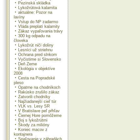
Pezinská skládka
Lykožrútová kalamita
aktuálne: Pozor na
lavíny
Vstup do NP zadarmo
Vláda preplatí kalamity
Zákaz vypaľovania trávy
300 kg odpadu na
človeka
Lykožrút ničí doliny
Lesníci už striehnu
Ochrana pred slnkom
Vyčistime si Slovensko
Deň Zeme
Ekológia v objektíve
2008
Cesta na Popradské
pleso
Opatrne na chodníkoch
Rakúsko zrušilo zákaz
Zatvorili chodníky
Najžiadanejší cieľ túr
VLK vs. Lesy SR
V Bratislave peľ pŕhľav
Čiernej Hore pomôžeme
Boj s lykožrútmi
Škody za milióny
Koniec macov z
kontajnera
Spaľovanie v záhradách