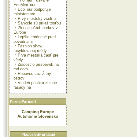
Thomas Puskailer
EcoMiniTour
EcoTour podporuje
ministerstvo
Prvý mestský včelí úľ
Sankcie sú príležitosťou
25 najlepších parkov v
Európe
Lepšie chránené pred
povodňami
Fashion show
recyklovanej módy
Prvá mestská časť pre
včely
Žiadosť o príspevok na
rod.dom
Ropovod cez Žitný
ostrov
Viedeň ponúka zelené
fasády na
PartnePartneri
Camping Europe
Autohome Slovensko
Naposledy pridané