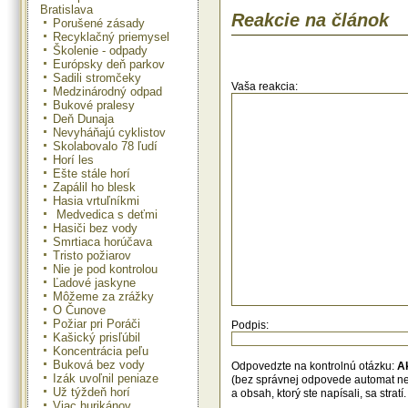
Bratislava
poľnohospodárstva a rozvoja 
Reakcie na článok
európskych fondov a vyplácanie
Porušené zásady
platieb poľnohospodárom zab
Recyklačný priemysel
Poľnohospodárska platobná agent
Školenie - odpady
jej generálneho riaditeľ
Európsky deň parkov
Nemšovského sú jej pracovníci n
Sadili stromčeky
poľnohospodárov pripravení.
Vaša reakcia:
Medzinárodný odpad
vlaňajšieho roka agentúra vyplati
Bukové pralesy
okolo 11 mld. Sk. "Išlo najmä o pr
Deň Dunaja
na plochu, podporili sme 
Nevyháňajú cyklistov
reštrukturalizačné programy", p
Skolabovalo 78 ľudí
Nemšovský.
Horí les
Ešte stále horí
(1 EUR = 33,675 SKK)
Zapálil ho blesk
Hasia vrtuľníkmi
Medvedica s deťmi
Hasiči bez vody
Smrtiaca horúčava
Tristo požiarov
Nie je pod kontrolou
Ľadové jaskyne
Môžeme za zrážky
O Čunove
Požiar pri Poráči
Podpis:
Kašický prisľúbil
Koncentrácia peľu
Buková bez vody
Odpovedzte na kontrolnú otázku:
A
Izák uvoľnil peniaze
(bez správnej odpovede automat n
Už týždeň horí
a obsah, ktorý ste napísali, sa str
Viac hurikánov