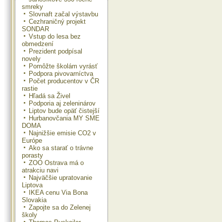
smreky
Slovnaft začal výstavbu
Cezhraničný projekt
SONDAR
Vstup do lesa bez
obmedzení
Prezident podpísal
novely
Pomôžte školám vyrásť
Podpora pivovarníctva
Počet producentov v ČR
rastie
Hľadá sa Živel
Podporia aj zeleninárov
Liptov bude opäť čistejší
Hurbanovčania MY SME
DOMA
Najnižšie emisie CO2 v
Európe
Ako sa starať o trávne
porasty
ZOO Ostrava má o
atrakciu navi
Najväčšie upratovanie
Liptova
IKEA cenu Via Bona
Slovakia
Zapojte sa do Zelenej
školy