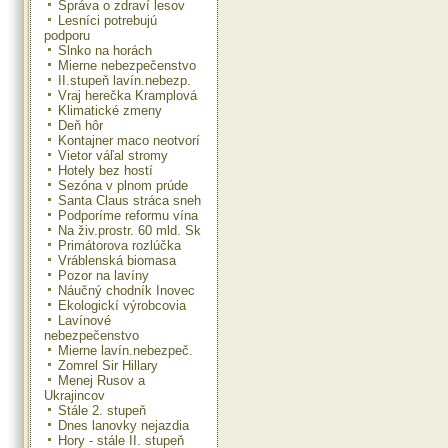
Správa o zdraví lesov
Lesníci potrebujú
podporu
Slnko na horách
Mierne nebezpečenstvo
II.stupeň lavín.nebezp.
Vraj herečka Kramplová
Klimatické zmeny
Deň hôr
Kontajner maco neotvorí
Vietor váľal stromy
Hotely bez hostí
Sezóna v plnom prúde
Santa Claus stráca sneh
Podporíme reformu vína
Na živ.prostr. 60 mld. Sk
Primátorova rozlúčka
Vráblenská biomasa
Pozor na lavíny
Náučný chodník Inovec
Ekologickí výrobcovia
Lavínové
nebezpečenstvo
Mierne lavín.nebezpeč.
Zomrel Sir Hillary
Menej Rusov a
Ukrajincov
Stále 2. stupeň
Dnes lanovky nejazdia
Hory - stále II. stupeň