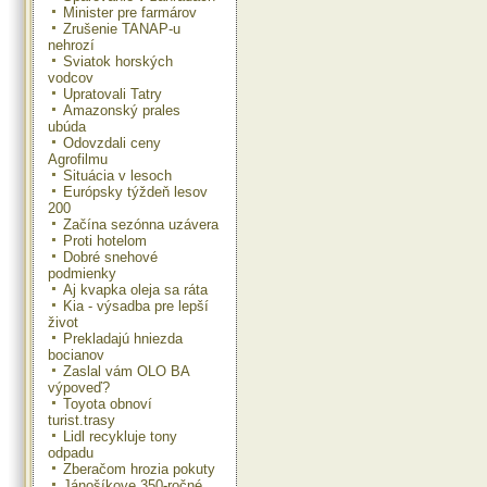
Minister pre farmárov
Zrušenie TANAP-u
nehrozí
Sviatok horských
vodcov
Upratovali Tatry
Amazonský prales
ubúda
Odovzdali ceny
Agrofilmu
Situácia v lesoch
Európsky týždeň lesov
200
Začína sezónna uzávera
Proti hotelom
Dobré snehové
podmienky
Aj kvapka oleja sa ráta
Kia - výsadba pre lepší
život
Prekladajú hniezda
bocianov
Zaslal vám OLO BA
výpoveď?
Toyota obnoví
turist.trasy
Lidl recykluje tony
odpadu
Zberačom hrozia pokuty
Jánošíkove 350-ročné