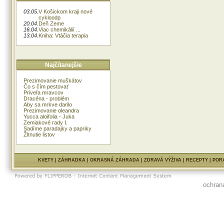
03.05.
V Košickom kraji nové
cykloodp
20.04.
Deň Zeme
16.04.
Viac chemikálií ...
13.04.
Kniha: Vtáčia terapia
Najčítanejšie
Prezimovanie muškátov
Čo s čím pestovať
Priveľa mravcov
Dracéna - problém
Aby sa mrkve darilo
Prezimovanie oleandra
Yucca aloifolia - Juka
Zemiakové rady I.
Sadíme paradajky a papriky
Žltnutie listov
KVETY
|
ZÁHRADKA
|
OKRASNÁ ZÁHRADA
|
ZDRAVÁ VÝŽIVA
|
RECEPTY
|
POR
ochran