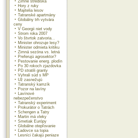
Zimné strediská
Hory z ruky
Majitelia lesov
Tatranské apartmány
Globálny trh vytvára
ceny
V Georgii niet vody
Strom roka 2007
Vo štvrtok zatvoria...
Minister ohrozuje lesy?
Minister odmieta kritiku
Zimná sezóna vs. letná
Preferujú agrosektor?
Pestovanie energ. plodín
Po 30 rokoch zjazdovka
PD stratili granty
Vyhrali súd s MP
Už zasnežujú
Tatranský kamzík
Pozor na lavíny
Lavínové
nebezpečenstvo
Tatranský experiment
Prokurátor o Tatrách
Schengen a Tatry
Martin má vleky
Smetiak Európy
Globálne otepľovanie
Ľadovce sa topia
Lesníci čakajú peniaze