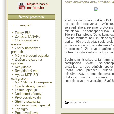
podľa aktuálneho kurzu približne 84
Nájdete nás aj
na Youtube
Životné prostredie
Pred novinármi to v piatok v Dol
po skončení rokovania s vyše 40
... naspäť
zo stredného a severného Slovens
ministerka pôdohospodárstva
Fondy EÚ
Zdenka Kramplová. "Je to komplex
Zonácia TANAPu
Prvého februára boli spustené výz
Obchodovanie s
apríla môžu predkladať svoje proje
emisiami
tri mesiace trvá ich vyhodnotenie," 
Zber v národných
Predpokladá, že prvé finančné p
parkoch
poľnohospodári získajú na konci toh
Mýty o triedení odpadu
Zrušenie výzvy na
Spolu s ministerkou a farmármi sa 
výstavu
zástupcovia Zväzu poľnohosp
družstiev a obchodných spoloč
Recyklácia
Podľa jeho predsedu Milana 
Recyklačný vtip
očakáva zväz a jeho členovia 
Výzva MŽP SR
obdobia najmä splnenie p
ochranárom
spoločenstva a revitalizáciu živočí
MŽP SR vs. Greenpeace
na Slovensku v jednotlivých chov
Opodstatnený zásah
bola podľa neho v predchádzajúc
Lesníci apelujú
sčasti zdecimovaná. "Týka sa 
Nadmerné zásoby
dobytka, ošípaných a hydiny, od to
Prvé Lesnícke dni
obdobia očakávam revital
Stromy poznania
nasmerovanie do čísel, ktorú sú v
verzia pre tlač
Záchranári majú špeciál
Európskej únii," povedal.
Top Agro
Protipovodňová
Čerpanie prostriedkov v 