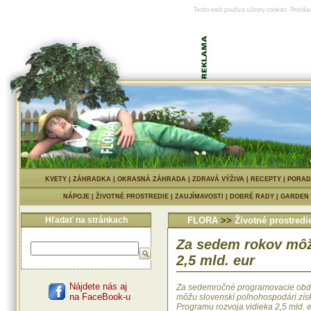
Tento web používa súbory cookies. Prehlia
KVETY
|
ZÁHRADKA
|
OKRASNÁ ZÁHRADA
|
ZDRAVÁ VÝŽIVA
|
RECEPTY
|
PORAD
NÁPOJE
|
ŽIVOTNÉ PROSTREDIE
|
ZAUJÍMAVOSTI
|
DOBRÉ RADY
|
GARDEN
Hľadať na stránkach
FLORA
>>
Životné prostredi
Za sedem rokov môž
2,5 mld. eur
Nájdete nás aj
Za sedemročné programovacie obd
na FaceBook-u
môžu slovenskí poľnohospodári zís
Programu rozvoja vidieka 2,5 mld. eu