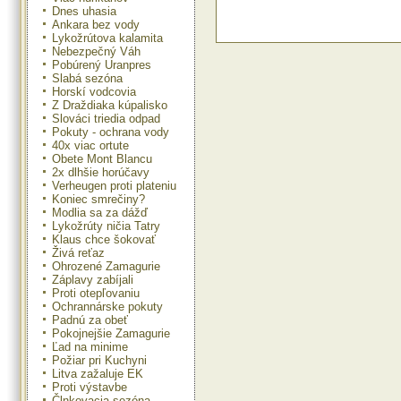
Dnes uhasia
Ankara bez vody
Lykožrútova kalamita
Nebezpečný Váh
Pobúrený Uranpres
Slabá sezóna
Horskí vodcovia
Z Draždiaka kúpalisko
Slováci triedia odpad
Pokuty - ochrana vody
40x viac ortute
Obete Mont Blancu
2x dlhšie horúčavy
Verheugen proti plateniu
Koniec smrečiny?
Modlia sa za dážď
Lykožrúty ničia Tatry
Klaus chce šokovať
Živá reťaz
Ohrozené Zamagurie
Záplavy zabíjali
Proti otepľovaniu
Ochrannárske pokuty
Padnú za obeť
Pokojnejšie Zamagurie
Ľad na minime
Požiar pri Kuchyni
Litva zažaluje EK
Proti výstavbe
Člnkovacia sezóna