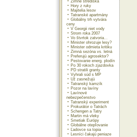
Zimné strediská
Hory z ruky
Majitelia lesov
Tatranské apartmány
Globálny trh vytvára
ceny
V Georgii niet vody
Strom roka 2007
Vo štvrtok zatvoria...
Minister ohrozuje lesy?
Minister odmieta kritiku
Zimná sezóna vs. letná
Preferujú agrosektor?
Pestovanie energ. plodín
Po 30 rokoch zjazdovka
PD stratili granty
Vyhrali súd s MP
Už zasnežujú
Tatranský kamzík
Pozor na lavíny
Lavínové
nebezpečenstvo
Tatranský experiment
Prokurátor o Tatrách
Schengen a Tatry
Martin má vleky
Smetiak Európy
Globálne otepľovanie
Ľadovce sa topia
Lesníci čakajú peniaze