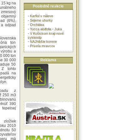
 15 kg na
Posledné reakcie
munálneho
 zmesový
-
Karfiol v náleve
e objemný
-
Sejeme uhorky
ad (6%),
-
Orchidea
) a odpad
-
Yucca aloifolia - Juka
-
V Košickom kraji nové
cykloodp
Slovenska
-
NAJhlbšie korene
ióna ton
-
Priveľa mravcov
ganických
 výrobu a
00 000 ton
Reklama
ne 30 000
žaduje 50
 Z tohto
ripadá na
ergeticky
plyn.
dpadu z
až 250 m3
mbinovanú
ytnúť 390
 tepelnej
zložiek
oku 2010
odnotu 50
vateľov
zberu má