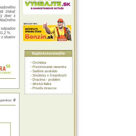
adového
ti získať
ný zber z
klačného
 odpadov
41,2 %.
 z obalov
Najdiskutovanejšie
-
Orchidea
-
Prezimovanie oleandra
-
Sadíme avokádo
-
Smútivky v črepníkoch
-
Dracéna - problém
-
Africká fialka
-
Priveľa mravcov
0
íspevkov: