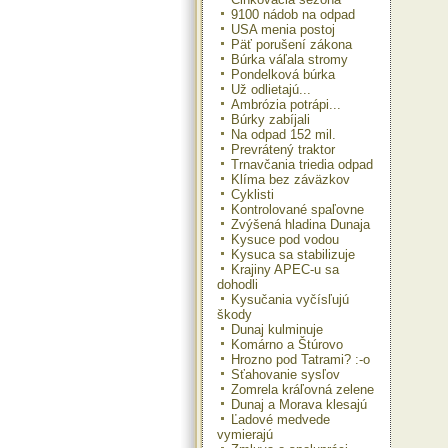
9100 nádob na odpad
USA menia postoj
Päť porušení zákona
Búrka váľala stromy
Pondelková búrka
Už odlietajú...
Ambrózia potrápi...
Búrky zabíjali
Na odpad 152 mil.
Prevrátený traktor
Trnavčania triedia odpad
Klíma bez záväzkov
Cyklisti
Kontrolované spaľovne
Zvýšená hladina Dunaja
Kysuce pod vodou
Kysuca sa stabilizuje
Krajiny APEC-u sa
dohodli
Kysučania vyčísľujú
škody
Dunaj kulminuje
Komárno a Štúrovo
Hrozno pod Tatrami? :-o
Sťahovanie sysľov
Zomrela kráľovná zelene
Dunaj a Morava klesajú
Ľadové medvede
vymierajú