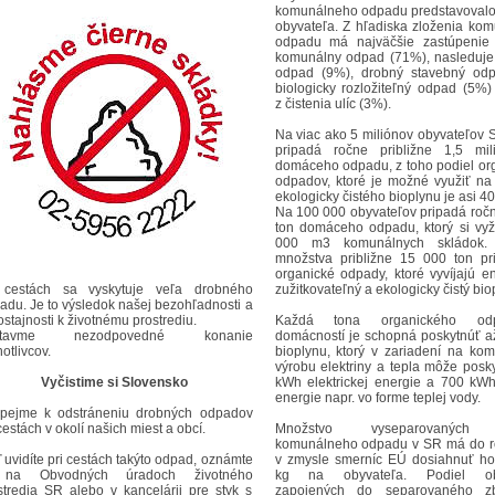
komunálneho odpadu predstavovalo
obyvateľa. Z hľadiska zloženia ko
odpadu má najväčšie zastúpenie
komunálny odpad (71%), nasleduj
odpad (9%), drobný stavebný odp
biologicky rozložiteľný odpad (5%
z čistenia ulíc (3%).
Na viac ako 5 miliónov obyvateľov 
pripadá ročne približne 1,5 mil
domáceho odpadu, z toho podiel or
odpadov, ktoré je možné využiť na
ekologicky čistého bioplynu je asi 4
Na 100 000 obyvateľov pripadá roč
ton domáceho odpadu, ktorý si vy
000 m3 komunálnych skládok.
množstva približne 15 000 ton p
organické odpady, ktoré vyvíjajú en
 cestách sa vyskytuje veľa drobného
zužitkovateľný a ekologicky čistý bio
adu. Je to výsledok našej bezohľadnosti a
ostajnosti k životnému prostrediu.
Každá tona organického o
stavme nezodpovedné konanie
domácností je schopná poskytnúť 
otlivcov.
bioplynu, ktorý v zariadení na ko
výrobu elektriny a tepla môže posk
Vyčistime si Slovensko
kWh elektrickej energie a 700 kWh
energie napr. vo forme teplej vody.
spejme k odstráneniu drobných odpadov
cestách v okolí našich miest a obcí.
Množstvo vyseparovaných 
komunálneho odpadu v SR má do r
 uvidíte pri cestách takýto odpad, oznámte
v zmysle smerníc EÚ dosiahnuť h
 na Obvodných úradoch životného
kg na obyvateľa. Podiel oby
stredia SR alebo v kancelárii pre styk s
zapojených do separovaného 