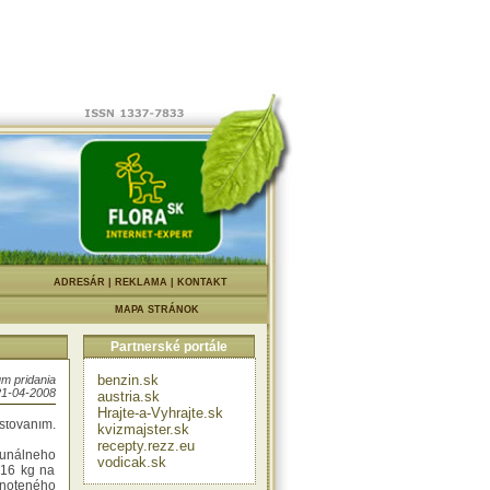
drobného
adnosti a
onanie
h odpadov
í.
d, oznámte
votného
re styk s
222
.
ka stalo
|
ADRESÁR
|
REKLAMA
|
KONTAKT
MAPA STRÁNOK
6 vzniklo
h odpadov
Partnerské portále
yvateľa.
dstavuje
benzin.sk
m pridania
o odpadu
21-04-2008
austria.sk
kodnilo
Hrajte-a-Vyhrajte.sk
stovaním.
kvizmajster.sk
recepty.rezz.eu
unálneho
vodicak.sk
 16 kg na
oteného