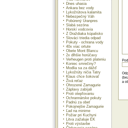
ton
Dnes uhasia
000
Ankara bez vody
mno
Lykožrútova kalamita
org
Nebezpečný Váh
zuži
Pobúrený Uranpres
Slabá sezóna
Ka
Horskí vodcovia
dom
Z Draždiaka kúpalisko
bio
Slováci triedia odpad
výr
Pokuty - ochrana vody
kWh
40x viac ortute
ener
Obete Mont Blancu
2x dlhšie horúčavy
Mn
kom
Verheugen proti plateniu
Pod
v z
Koniec smrečiny?
kg
Modlia sa za dážď
zap
Lykožrúty ničia Tatry
Odp
v r
Klaus chce šokovať
(be
Fi
Živá reťaz
a o
hos
Ohrozené Zamagurie
fin
Záplavy zabíjali
Env
Proti otepľovaniu
fon
Ochrannárske pokuty
Pri
Padnú za obeť
z o
Pokojnejšie Zamagurie
Pri
Ľad na minime
má 
Požiar pri Kuchyni
zdr
Litva zažaluje EK
Proti výstavbe
Člnkovacia sezóna