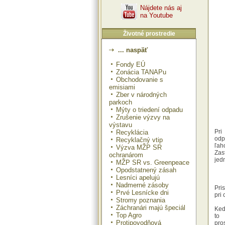
Nájdete nás aj
na Youtube
Životné prostredie
... naspäť
Fondy EÚ
Zonácia TANAPu
Obchodovanie s
emisiami
Zber v národných
parkoch
Mýty o triedení odpadu
Zrušenie výzvy na
výstavu
Pri
Recyklácia
odp
Recyklačný vtip
ľah
Výzva MŽP SR
Za
ochranárom
jedn
MŽP SR vs. Greenpeace
Opodstatnený zásah
Lesníci apelujú
Nadmerné zásoby
Pri
Prvé Lesnícke dni
pri 
Stromy poznania
Záchranári majú špeciál
Keď
Top Agro
to
Protipovodňová
pro