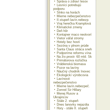
Správa o zdraví lesov
Lesníci potrebujú
podporu
Slnko na horách
Mierne nebezpečenstvo
II.stupeň lavín.nebezp.
Vraj herečka Kramplová
Klimatické zmeny
Deň hôr
Kontajner maco neotvorí
Vietor váľal stromy
Hotely bez hostí
Sezóna v plnom prúde
Santa Claus stráca sneh
Podporíme reformu vína
Na živ.prostr. 60 mld. Sk
Primátorova rozlúčka
Vráblenská biomasa
Pozor na lavíny
Náučný chodník Inovec
Ekologickí výrobcovia
Lavínové
nebezpečenstvo
Mierne lavín.nebezpeč.
Zomrel Sir Hillary
Menej Rusov a
Ukrajincov
Stále 2. stupeň
Dnes lanovky nejazdia
Hory - stále II. stupeň