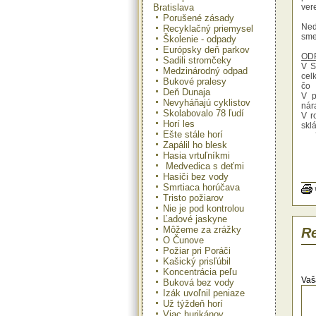
Bratislava
ver
Porušené zásady
Ned
Recyklačný priemysel
sme
Školenie - odpady
Európsky deň parkov
OD
Sadili stromčeky
V S
Medzinárodný odpad
cel
Bukové pralesy
čo 
Deň Dunaja
V p
Nevyháňajú cyklistov
nár
Skolabovalo 78 ľudí
V r
Horí les
sk
Ešte stále horí
spa
Zapálil ho blesk
Hasia vrtuľníkmi
Mno
odp
Medvedica s deťmi
ob
Hasiči bez vody
kom
Smrtiaca horúčava
oby
Tristo požiarov
odp
Nie je pod kontrolou
kom
Ľadové jaskyne
odp
Môžeme za zrážky
Re
bio
O Čunove
z či
Požiar pri Poráči
Kašický prisľúbil
Na 
Koncentrácia peľu
pri
Vaš
Buková bez vody
dom
Izák uvoľnil peniaze
odp
Už týždeň horí
eko
Na 
Viac hurikánov