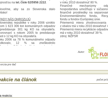
ejnosťou na
tel. čísle 02/5956 2222
.
v roku 2010 dosiahnuť 80 %.
Finančné mechanizmy odp
ovoľme, aby sa zo Slovenska stalo
hospodárstva umožňujú v súčasnos
tisko!
finančné prostriedky na separova
Environmentálneho fondu, Recy
PADY NÁS OHROZUJÚ
fondu a fondov Európskej únie.
lovenskej republike v roku 2006 vzniklo
Priemerná miera zhodnocovania
kom 1 623 306 ton komunálnych odpadov
z obalov má v roku 2010 dosiahnuť 
predstavuje 301 kg KO na obyvateľa.
Priemerná miera recyklácie odpadov
orovnaní s rokom 2005 to predstavuje
má v roku 2010 dosiahnuť 39 %.
ast o 12 kg KO na obyvateľa.
zdroj: MŽPSR
oku 2006 sa 78 % komunálneho odpadu
ládkovalo, 12 % sa zneškodnilo
ľovaním a 3 % zhodnotilo kompostovaním.
Autor:
žstvo vyseparovaného komunálneho
adu v roku 2006 predstavovalo 16 kg na
yvateľa a množstvo zhodnoteného
unálneho odpadu predstavovalo 15 kg na
verzia pre tlač
vateľa. Z hľadiska zloženia komunálneho
adu má najväčšie zastúpenie zmesový
unálny odpad (71%), nasleduje objemný
ad (9%), drobný stavebný odpad (6%),
akcie na článok
počet pr
logicky rozložiteľný odpad (5%) a odpad
stenia ulíc (3%).
viac ako 5 miliónov obyvateľov Slovenska
padá ročne približne 1,5 milióna ton
a reakcia:
áceho odpadu, z toho podiel organických
adov, ktoré je možné využiť na výrobu a
logicky čistého bioplynu je asi 400 000 ton
100 000 obyvateľov pripadá ročne 30 000