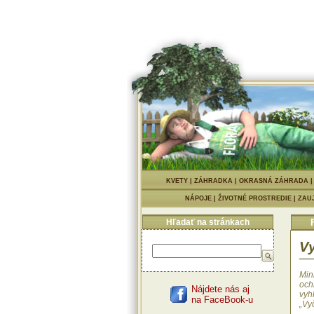
KVETY
|
ZÁHRADKA
|
OKRASNÁ ZÁHRADA
NÁPOJE
|
ŽIVOTNÉ PROSTREDIE
|
ZAU
Hľadať na stránkach
Vy
Min
och
Nájdete nás aj
vyh
na FaceBook-u
„Vy