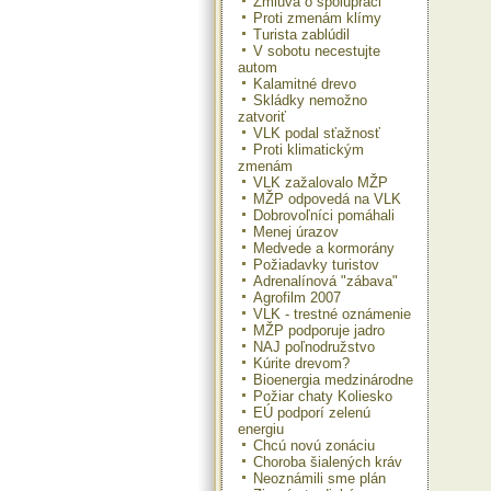
Zmluva o spolupráci
Proti zmenám klímy
Turista zablúdil
V sobotu necestujte
autom
Kalamitné drevo
Skládky nemožno
zatvoriť
VLK podal sťažnosť
Proti klimatickým
zmenám
VLK zažalovalo MŽP
MŽP odpovedá na VLK
Dobrovoľníci pomáhali
Menej úrazov
Medvede a kormorány
Požiadavky turistov
Adrenalínová "zábava"
Agrofilm 2007
VLK - trestné oznámenie
MŽP podporuje jadro
NAJ poľnodružstvo
Kúrite drevom?
Bioenergia medzinárodne
Požiar chaty Koliesko
EÚ podporí zelenú
energiu
Chcú novú zonáciu
Choroba šialených kráv
Neoznámili sme plán