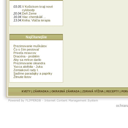
03.05.
V Košickom kraji nové
cykloodp
20.04.
Deň Zeme
16.04.
Viac chemikálií ...
13.04.
Kniha: Vtáčia terapia
Najčítanejšie
Prezimovanie muškátov
Čo s čím pestovať
Priveľa mravcov
Dracéna - problém
Aby sa mrkve darilo
Prezimovanie oleandra
Yucca aloifolia - Juka
Zemiakové rady I.
Sadíme paradajky a papriky
Žltnutie listov
KVETY
|
ZÁHRADKA
|
OKRASNÁ ZÁHRADA
|
ZDRAVÁ VÝŽIVA
|
RECEPTY
|
POR
ochran