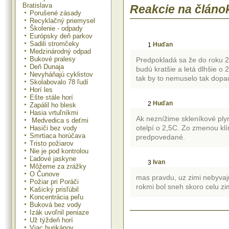
Bratislava
Reakcie na článo
Medzinárodný deň hôr bol vyhl
Porušené zásady
decembra 2003 na Valnom zhr
Recyklačný priemysel
OSN. Rozhodnutie vyplynulo 
Školenie - odpady
Medzinárodného roku hôr v roku 20
Európsky deň parkov
celkové povedomie o význame hôr,
Sadili stromčeky
Huďan
vznik národných komitétov v 78 k
1
Medzinárodný odpad
podporil vytvorenie medzin
Bukové pralesy
partnerstva pre trvalo udržateľn
Predpokladá sa že do roku 2
Deň Dunaja
horských regiónoch známeho ako P
budú kratšie a letá dlhšie o 
hôr. Organizácia OSN pre 
Nevyháňajú cyklistov
tak by to nemuselo tak dopad
poľnohospodárstvo FAO koordinoval
Skolabovalo 78 ľudí
Medzinárodného roku hôr a venuje
Horí les
tiež Medzinárodnému dňu hôr.
Ešte stále horí
Huďan
2
Zapálil ho blesk
Hasia vrtuľníkmi
Ak neznížime skleníkové ply
Medvedica s deťmi
otelpí o 2,5C. Zo zmenou kl
Hasiči bez vody
Smrtiaca horúčava
predpovedané.
Tristo požiarov
Nie je pod kontrolou
Ľadové jaskyne
Ivan
3
Môžeme za zrážky
O Čunove
mas pravdu, uz zimi nebyvaj
Požiar pri Poráči
rokmi bol sneh skoro celu zi
Kašický prisľúbil
Koncentrácia peľu
Buková bez vody
Izák uvoľnil peniaze
Už týždeň horí
Viac hurikánov