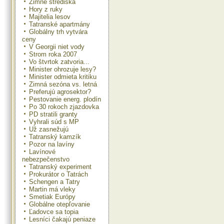
Zimné strediská
Hory z ruky
Majitelia lesov
Tatranské apartmány
Globálny trh vytvára
ceny
V Georgii niet vody
Strom roka 2007
Vo štvrtok zatvoria...
Minister ohrozuje lesy?
Minister odmieta kritiku
Zimná sezóna vs. letná
Preferujú agrosektor?
Pestovanie energ. plodín
Po 30 rokoch zjazdovka
PD stratili granty
Vyhrali súd s MP
Už zasnežujú
Tatranský kamzík
Pozor na lavíny
Lavínové
nebezpečenstvo
Tatranský experiment
Prokurátor o Tatrách
Schengen a Tatry
Martin má vleky
Smetiak Európy
Globálne otepľovanie
Ľadovce sa topia
Lesníci čakajú peniaze