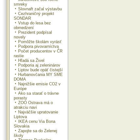
smreky
Slovnaft začal výstavbu
Cezhraničný projekt
SONDAR
Vstup do lesa bez
obmedzení
Prezident podpísal
novely
Pomôžte školám vyrásť
Podpora pivovarníctva
Počet producentov v ČR
rastie
Hľadá sa Živel
Podporia aj zeleninárov
Liptov bude opäť čistejší
Hurbanovčania MY SME
DOMA
Najnižšie emisie CO2 v
Európe
Ako sa starať o trávne
porasty
ZOO Ostrava má o
atrakciu navi
Najväčšie upratovanie
Liptova
IKEA cenu Via Bona
Slovakia
Zapojte sa do Zelenej
školy