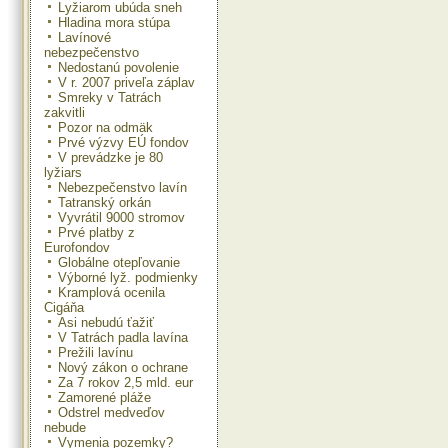
Lyžiarom ubúda sneh
Hladina mora stúpa
Lavínové
nebezpečenstvo
Nedostanú povolenie
V r. 2007 priveľa záplav
Smreky v Tatrách
zakvitli
Pozor na odmäk
Prvé výzvy EÚ fondov
V prevádzke je 80
lyžiars
Nebezpečenstvo lavín
Tatranský orkán
Vyvrátil 9000 stromov
Prvé platby z
Eurofondov
Globálne otepľovanie
Výborné lyž. podmienky
Kramplová ocenila
Cigáňa
Asi nebudú ťažiť
V Tatrách padla lavína
Prežili lavínu
Nový zákon o ochrane
Za 7 rokov 2,5 mld. eur
Zamorené pláže
Odstrel medveďov
nebude
Vymenia pozemky?