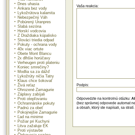
Dnes uhasia
Vaša reakcia:
Ankara bez vody
Lykožrútova kalamita
Nebezpečný Váh
Pobúrený Uranpres
Slabá sezóna
Horskí vodcovia
Z Draždiaka kúpalisko
Slováci triedia odpad
Pokuty - ochrana vody
40x viac ortute
Obete Mont Blancu
2x dlhšie horúčavy
Verheugen proti plateniu
Koniec smrečiny?
Modlia sa za dážď
Lykožrúty ničia Tatry
Klaus chce šokovať
Živá reťaz
Podpis:
Ohrozené Zamagurie
Záplavy zabíjali
Proti otepľovaniu
Odpovedzte na kontrolnú otázku:
A
Ochrannárske pokuty
(bez správnej odpovede automat n
Padnú za obeť
a obsah, ktorý ste napísali, sa str
Pokojnejšie Zamagurie
Ľad na minime
Požiar pri Kuchyni
Litva zažaluje EK
Proti výstavbe
Člnkovacia sezóna