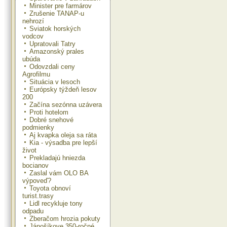
Minister pre farmárov
Zrušenie TANAP-u
nehrozí
Sviatok horských
vodcov
Upratovali Tatry
Amazonský prales
ubúda
Odovzdali ceny
Agrofilmu
Situácia v lesoch
Európsky týždeň lesov
200
Začína sezónna uzávera
Proti hotelom
Dobré snehové
podmienky
Aj kvapka oleja sa ráta
Kia - výsadba pre lepší
život
Prekladajú hniezda
bocianov
Zaslal vám OLO BA
výpoveď?
Toyota obnoví
turist.trasy
Lidl recykluje tony
odpadu
Zberačom hrozia pokuty
Jánošíkove 350-ročné