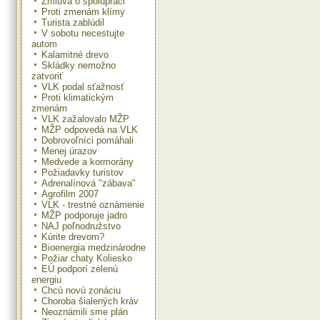
Zmluva o spolupráci
Proti zmenám klímy
Turista zablúdil
V sobotu necestujte
autom
Kalamitné drevo
Skládky nemožno
zatvoriť
VLK podal sťažnosť
Proti klimatickým
zmenám
VLK zažalovalo MŽP
MŽP odpovedá na VLK
Dobrovoľníci pomáhali
Menej úrazov
Medvede a kormorány
Požiadavky turistov
Adrenalínová "zábava"
Agrofilm 2007
VLK - trestné oznámenie
MŽP podporuje jadro
NAJ poľnodružstvo
Kúrite drevom?
Bioenergia medzinárodne
Požiar chaty Koliesko
EÚ podporí zelenú
energiu
Chcú novú zonáciu
Choroba šialených kráv
Neoznámili sme plán