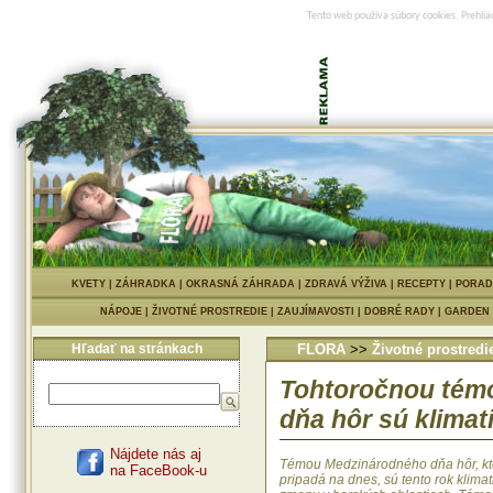
Tento web používa súbory cookies. Prehlia
KVETY
|
ZÁHRADKA
|
OKRASNÁ ZÁHRADA
|
ZDRAVÁ VÝŽIVA
|
RECEPTY
|
PORAD
NÁPOJE
|
ŽIVOTNÉ PROSTREDIE
|
ZAUJÍMAVOSTI
|
DOBRÉ RADY
|
GARDEN
Hľadať na stránkach
FLORA
>>
Životné prostredi
Tohtoročnou tém
dňa hôr sú klima
Nájdete nás aj
Témou Medzinárodného dňa hôr, kt
na FaceBook-u
pripadá na dnes, sú tento rok klimat