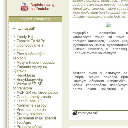
zmeny v horských oblastiach. Téma
Nájdete nás aj
podporuje zvýšenie povedomia o g
na Youtube
klimatických zmenách, ktoré sú real
ktoré ovplyvňujú horské oblasti, čo
dôležité následky pre celé ľudstvo.
Životné prostredie
... naspäť
"Najlepšie viditeľnými ná
Fondy EÚ
klimatických zmien sú práve
Zonácia TANAPu
horských oblastiach," uviedol Jura
Obchodovanie s
Výskumného ústavu vysokohorskej
Žilinskej univerzity v Tatranskej
emisiami
Ľadovce takmer vo všetkých
Zber v národných
parkoch
Mýty o triedení odpadu
Zrušenie výzvy na
výstavu
častiach sveta v ostatných des
Recyklácia
ustúpili, niekde dokonca úpln
Recyklačný vtip
Hlavným dôvodom klimatických
Výzva MŽP SR
vyššia koncentrácia skleníkovýc
ochranárom
najmä oxidu uhličitého v at
MŽP SR vs. Greenpeace
Klimatické zmeny nie sú iba 
Opodstatnený zásah
teploty, ale aj o zmenách množst
Lesníci apelujú
frekvencii extrémnych prírodných j
Nadmerné zásoby
sú búrky, suchá a záplavy. V budúc
klimatické zmeny zvýšiť premenlivo
Prvé Lesnícke dni
hranicu doterajších skúseností
verzia pre tlač
Stromy poznania
Náklady na zmiernenie následkov
Záchranári majú špeciál
vyššie než správne načasované a
Top Agro
investície do manažmentu klimatick
Protipovodňová