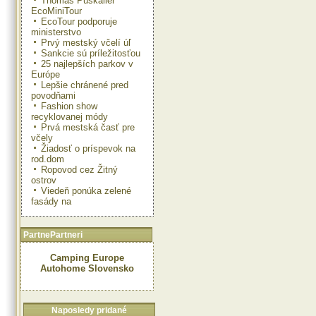
Thomas Puskailer
EcoMiniTour
EcoTour podporuje
ministerstvo
Prvý mestský včelí úľ
Sankcie sú príležitosťou
25 najlepších parkov v
Európe
Lepšie chránené pred
povodňami
Fashion show
recyklovanej módy
Prvá mestská časť pre
včely
Žiadosť o príspevok na
rod.dom
Ropovod cez Žitný
ostrov
Viedeň ponúka zelené
fasády na
PartnePartneri
Camping Europe
Autohome Slovensko
Naposledy pridané