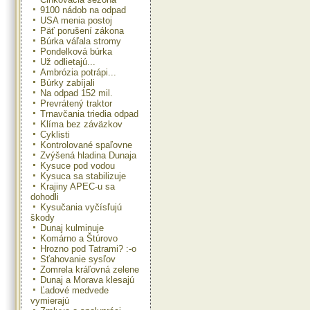
9100 nádob na odpad
USA menia postoj
Päť porušení zákona
Búrka váľala stromy
Pondelková búrka
Už odlietajú...
Ambrózia potrápi...
Búrky zabíjali
Na odpad 152 mil.
Prevrátený traktor
Trnavčania triedia odpad
Klíma bez záväzkov
Cyklisti
Kontrolované spaľovne
Zvýšená hladina Dunaja
Kysuce pod vodou
Kysuca sa stabilizuje
Krajiny APEC-u sa
dohodli
Kysučania vyčísľujú
škody
Dunaj kulminuje
Komárno a Štúrovo
Hrozno pod Tatrami? :-o
Sťahovanie sysľov
Zomrela kráľovná zelene
Dunaj a Morava klesajú
Ľadové medvede
vymierajú