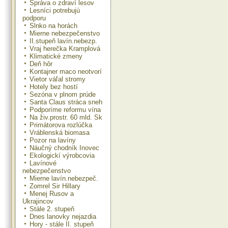
Správa o zdraví lesov
Lesníci potrebujú
podporu
Slnko na horách
Mierne nebezpečenstvo
II.stupeň lavín.nebezp.
Vraj herečka Kramplová
Klimatické zmeny
Deň hôr
Kontajner maco neotvorí
Vietor váľal stromy
Hotely bez hostí
Sezóna v plnom prúde
Santa Claus stráca sneh
Podporíme reformu vína
Na živ.prostr. 60 mld. Sk
Primátorova rozlúčka
Vráblenská biomasa
Pozor na lavíny
Náučný chodník Inovec
Ekologickí výrobcovia
Lavínové
nebezpečenstvo
Mierne lavín.nebezpeč.
Zomrel Sir Hillary
Menej Rusov a
Ukrajincov
Stále 2. stupeň
Dnes lanovky nejazdia
Hory - stále II. stupeň