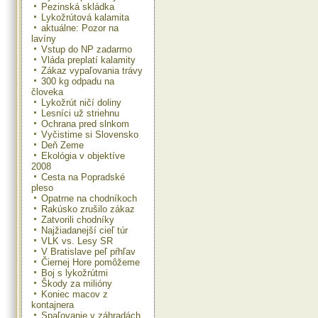
Pezinská skládka
Lykožrútová kalamita
aktuálne: Pozor na
lavíny
Vstup do NP zadarmo
Vláda preplatí kalamity
Zákaz vypaľovania trávy
300 kg odpadu na
človeka
Lykožrút ničí doliny
Lesníci už striehnu
Ochrana pred slnkom
Vyčistime si Slovensko
Deň Zeme
Ekológia v objektíve
2008
Cesta na Popradské
pleso
Opatrne na chodníkoch
Rakúsko zrušilo zákaz
Zatvorili chodníky
Najžiadanejší cieľ túr
VLK vs. Lesy SR
V Bratislave peľ pŕhľav
Čiernej Hore pomôžeme
Boj s lykožrútmi
Škody za milióny
Koniec macov z
kontajnera
Spaľovanie v záhradách