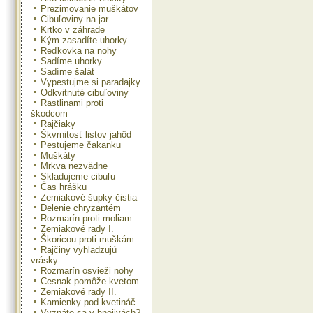
Prezimovanie muškátov
Cibuľoviny na jar
Krtko v záhrade
Kým zasadíte uhorky
Reďkovka na nohy
Sadíme uhorky
Sadíme šalát
Vypestujme si paradajky
Odkvitnuté cibuľoviny
Rastlinami proti
škodcom
Rajčiaky
Škvrnitosť listov jahôd
Pestujeme čakanku
Muškáty
Mrkva nezvädne
Skladujeme cibuľu
Čas hrášku
Zemiakové šupky čistia
Delenie chryzantém
Rozmarín proti moliam
Zemiakové rady I.
Škoricou proti muškám
Rajčiny vyhladzujú
vrásky
Rozmarín osvieži nohy
Cesnak pomôže kvetom
Zemiakové rady II.
Kamienky pod kvetináč
Vyznáte sa v hnojivách?