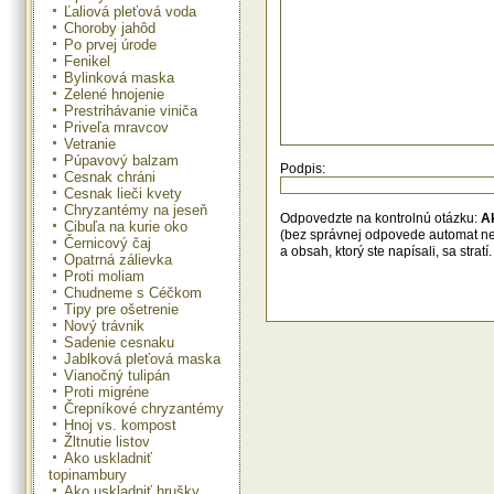
Ľaliová pleťová voda
Choroby jahôd
Po prvej úrode
Fenikel
Bylinková maska
Zelené hnojenie
Prestrihávanie viniča
Priveľa mravcov
Vetranie
Púpavový balzam
Podpis:
Cesnak chráni
Cesnak lieči kvety
Chryzantémy na jeseň
Odpovedzte na kontrolnú otázku:
A
Cibuľa na kurie oko
(bez správnej odpovede automat n
Černicový čaj
a obsah, ktorý ste napísali, sa str
Opatrná zálievka
Proti moliam
Chudneme s Céčkom
Tipy pre ošetrenie
Nový trávnik
Sadenie cesnaku
Jablková pleťová maska
Vianočný tulipán
Proti migréne
Črepníkové chryzantémy
Hnoj vs. kompost
Žltnutie listov
Ako uskladniť
topinambury
Ako uskladniť hrušky