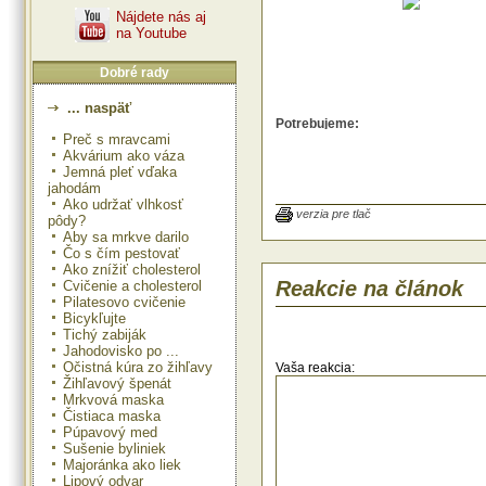
Nájdete nás aj
na Youtube
Dobré rady
... naspäť
Potrebujeme:
Preč s mravcami
1 PL sezamu
2 PL bieleho jogurtu
Akvárium ako váza
1 kvapku šalviového oleja
Jemná pleť vďaka
jahodám
Postup:
Ako udržať vlhkosť
Zmiešame 1 lyžičku sezamu s 2 
verzia pre tlač
pôdy?
jogurtu a pridáme k tomu 1 kvapku 
Aby sa mrkve darilo
oleja. Nanesieme masku na tvár, 
Čo s čím pestovať
minút pôsobiť, a potom ju dôklad
Ako znížiť cholesterol
teplou vodou.
Reakcie na článok
Cvičenie a cholesterol
Pilatesovo cvičenie
Bicykľujte
Tichý zabiják
Jahodovisko po ...
Očistná kúra zo žihľavy
Vaša reakcia:
Žihľavový špenát
Mrkvová maska
Čistiaca maska
Púpavový med
Sušenie byliniek
Majoránka ako liek
Lipový odvar