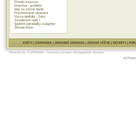
Priveľa mravcov
Dracéna - problém
Aby sa mrkve darilo
Prezimovanie oleandra
Yucca aloifolia - Juka
Zemiakové rady I.
Sadíme paradajky a papriky
Žltnutie listov
KVETY
|
ZÁHRADKA
|
OKRASNÁ ZÁHRADA
|
ZDRAVÁ VÝŽIVA
|
RECEPTY
|
POR
ochran