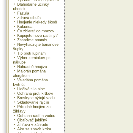
Blahodarné účinky
uhoriek
Fazuľa
Zdravá cibuľa
Hnojenie niekedy škodí
Kukurica
Čo zbierať do mrazov
Kupujete nové rastliny?
Zasaďme ananás
Nevyhadzujte banánové
šupky
Tip proti lupinám
Výber zemiakov pri
nákupe
Náhradné hnojivo
Majorán pomáha
alergikom
Valeriána pomáha
kvitnúť
Liečivá sila aloe
Ochrana proti krtkovi
Broskyne pýtajú vodu
Skladovanie rajčín
Prírodné hnojivo zo
žihľavy
Ochrana rastlín vodou
Obaľovač jablčný
Žihľava v záhrade
Ako sa zbaviť krtka