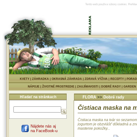
Tento web používa súbory cookies. Prehlia
KVETY
|
ZÁHRADKA
|
OKRASNÁ ZÁHRADA
|
ZDRAVÁ VÝŽIVA
|
RECEPTY
|
PORAD
NÁPOJE
|
ŽIVOTNÉ PROSTREDIE
|
ZAUJÍMAVOSTI
|
DOBRÉ RADY
|
GARDEN
Hľadať na stránkach
FLORA
>>
Dobré rady
Čistiaca maska na m
Čistiaca maska na tvár so sezamom
jogurtom je obzvlášť' dôkladná a zn
Nájdete nás aj
mastenie pokožky...
na FaceBook-u