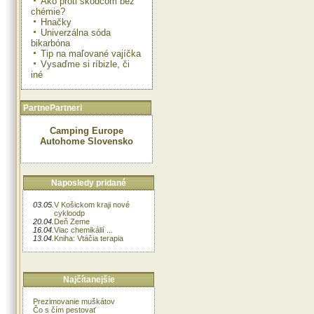
Ako proti škodcom bez
chémie?
Hnačky
Univerzálna sóda
bikarbóna
Tip na maľované vajíčka
Vysaďme si ríbizle, či
iné
PartnePartneri
Camping Europe
Autohome Slovensko
Naposledy pridané
03.05.
V Košickom kraji nové
cykloodp
20.04.
Deň Zeme
16.04.
Viac chemikálií ...
13.04.
Kniha: Vtáčia terapia
Najčítanejšie
Prezimovanie muškátov
Čo s čím pestovať