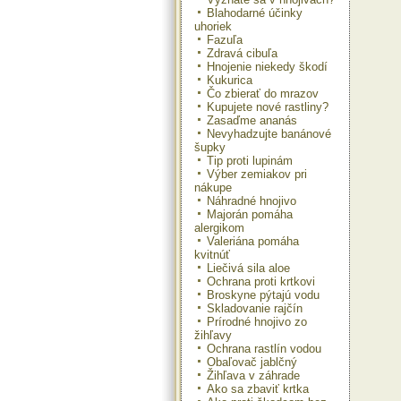
Blahodarné účinky
uhoriek
Fazuľa
Zdravá cibuľa
Hnojenie niekedy škodí
Kukurica
Čo zbierať do mrazov
Kupujete nové rastliny?
Zasaďme ananás
Nevyhadzujte banánové
šupky
Tip proti lupinám
Výber zemiakov pri
nákupe
Náhradné hnojivo
Majorán pomáha
alergikom
Valeriána pomáha
kvitnúť
Liečivá sila aloe
Ochrana proti krtkovi
Broskyne pýtajú vodu
Skladovanie rajčín
Prírodné hnojivo zo
žihľavy
Ochrana rastlín vodou
Obaľovač jablčný
Žihľava v záhrade
Ako sa zbaviť krtka