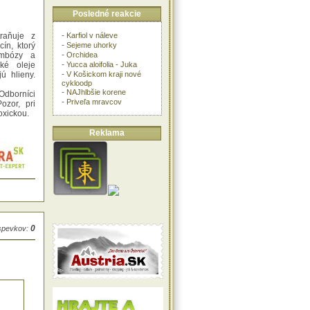
Posledné reakcie
-
Karfiol v náleve
raňuje z
-
Sejeme uhorky
cín, ktorý
-
Orchidea
rombózy a
-
Yucca aloifolia - Juka
cké oleje
-
V Košickom kraji nové
ú hlieny.
cykloodp
-
NAJhlbšie korene
dborníci
-
Priveľa mravcov
ozor, pri
oxickou.
Reklama
0
íspevkov: