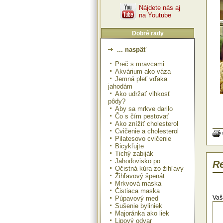
Nájdete nás aj
na Youtube
Dobré rady
... naspäť
Preč s mravcami
Akvárium ako váza
Jemná pleť vďaka
jahodám
Ako udržať vlhkosť
pôdy?
Aby sa mrkve darilo
Čo s čím pestovať
Ako znížiť cholesterol
Cvičenie a cholesterol
Pilatesovo cvičenie
Bicykľujte
Výs
Tichý zabiják
bun
Jahodovisko po ...
Re
zni
Očistná kúra zo žihľavy
pos
Žihľavový špenát
brz
Mrkvová maska
Cib
Čistiaca maska
Naj
Vaš
Púpavový med
odp
Sušenie byliniek
roz
Majoránka ako liek
Lipový odvar