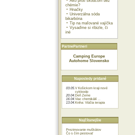
Ako proti škodcom bez
chémie?
Hnačky
Univerzálna sóda
bikarbóna
Tip na maľované vajíčka
Vysaďme si ríbizle, či
iné
PartnePartneri
Camping Europe
Autohome Slovensko
Naposledy pridané
03.05.
V Košickom kraji nové
cykloodp
20.04.
Deň Zeme
16.04.
Viac chemikálií ...
13.04.
Kniha: Vtáčia terapia
Najčítanejšie
Prezimovanie muškátov
Čo s čím pestovať