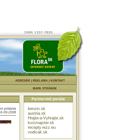
álo
|
ADRESÁR
|
REKLAMA
|
KONTAKT
MAPA STRÁNOK
Partnerské portále
benzin.sk
m pridania
16-09-2008
austria.sk
Hrajte-a-Vyhrajte.sk
kvizmajster.sk
recepty.rezz.eu
vodicak.sk