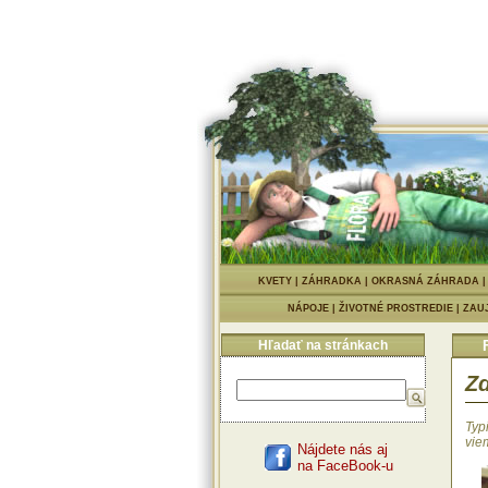
KVETY
|
ZÁHRADKA
|
OKRASNÁ ZÁHRADA
NÁPOJE
|
ŽIVOTNÉ PROSTREDIE
|
ZAU
Hľadať na stránkach
Zd
Typ
vie
Nájdete nás aj
na FaceBook-u