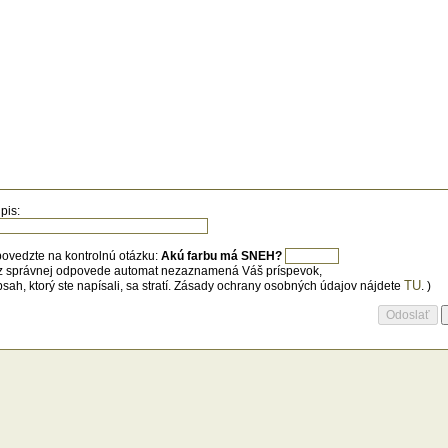
pis:
ovedzte na kontrolnú otázku:
Akú farbu má SNEH?
z správnej odpovede automat nezaznamená Váš príspevok,
TU
bsah, ktorý ste napísali, sa stratí. Zásady ochrany osobných údajov nájdete
. )