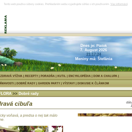
Tento web používa súbory cookies. Prehliadaním webu vyjadrujete súhlas s ich používaním.
Viac informácií
.
Typicky voňavá, a predsa o nej tak m
Dnes je:
vieme.
Piatok
7. August 2026
21:17:24
Meniny má: Štefánia
|
ZDRAVÁ VÝŽIVA
|
RECEPTY
|
PORADŇA
|
KUTIL
|
ENCYKLOPÉDIA
|
DOM A CHALUPA
JÍMAVOSTI
|
DOBRÉ RADY
|
GARDEN PARTY
|
VÝSTAVY
|
DISKUSIE K ČLÁNKOM
FLORA
>>
Dobré rady
ravá cibuľa
dátu
icky voňavá, a predsa o nej tak málo
me.