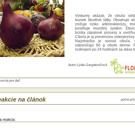
Výskumy ukázali, že cibuľa odst
buniek škodlivé látky. Obsahuje ali
znižuje riziko artériosklerózy, t
posilňuje imunitný systém. Éteri
brzdia zápalové procesy a uvoľňuj
Cibuľa je aj prevenciou osteoporózy.
Najzdravšia je surová cibuľa. O
odporúčajú 60 g cibule denne. P
rozkrojení po 24 hodinách sa stáva t
Autor:
Lýdia Gargalovičová
verzia pre tlač
kumy ukázali, že cibuľa odstraňuje z
iek škodlivé látky. Obsahuje alicín, ktorý
akcie na článok
počet pr
žuje riziko artériosklerózy, trombózy a
ilňuje imunitný systém. Éterické oleje
dia zápalové procesy a uvoľňujú hlieny.
uľa je aj prevenciou osteoporózy.
zdravšia je surová cibuľa. Odborníci
a reakcia:
orúčajú 60 g cibule denne. Pozor, pri
krojení po 24 hodinách sa stáva toxickou.