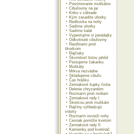
Prezimovanie muškátov
Cibuľoviny na jar
Krtko v záhrade
Kým zasadíte uhorky
Reďkovka na nohy
Sadíme uhorky
Sadíme šalát
Vypestujme si paradajky
Odkvitnuté cibuľoviny
Rastlinami proti
škodcom
Rajčiaky
Škvrnitosť listov jahôd
Pestujeme čakanku
Muškáty
Mrkva nezvädne
Skladujeme cibuľu
Čas hrášku
Zemiakové šupky čistia
Delenie chryzantém
Rozmarín proti moliam
Zemiakové rady I.
Škoricou proti muškám
Rajčiny vyhladzujú
vrásky
Rozmarín osvieži nohy
Cesnak pomôže kvetom
Zemiakové rady II.
Kamienky pod kvetináč
Vyznáte sa v hnojivách?