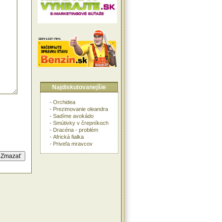
Najdiskutovanejšie
-
Orchidea
-
Prezimovanie oleandra
-
Sadíme avokádo
-
Smútivky v črepníkoch
-
Dracéna - problém
-
Africká fialka
-
Priveľa mravcov