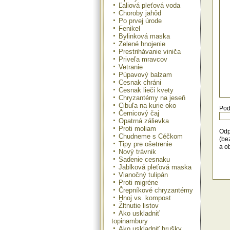
Ľaliová pleťová voda
Choroby jahôd
Po prvej úrode
Fenikel
Bylinková maska
Zelené hnojenie
Prestrihávanie viniča
Priveľa mravcov
Vetranie
Púpavový balzam
Cesnak chráni
Cesnak lieči kvety
Chryzantémy na jeseň
Cibuľa na kurie oko
Pod
Černicový čaj
Opatrná zálievka
Proti moliam
Odp
Chudneme s Céčkom
(be
Tipy pre ošetrenie
a o
Nový trávnik
Sadenie cesnaku
Jablková pleťová maska
Vianočný tulipán
Proti migréne
Črepníkové chryzantémy
Hnoj vs. kompost
Žltnutie listov
Ako uskladniť
topinambury
Ako uskladniť hrušky