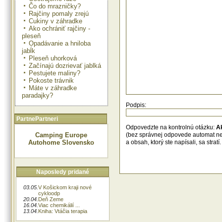
Čo do mrazničky?
Rajčiny pomaly zrejú
Cukiny v záhradke
Ako ochrániť rajčiny -
pleseň
Opadávanie a hniloba
jabĺk
Pleseň uhorková
Začínajú dozrievať jablká
Pestujete maliny?
Pokoste trávnik
Máte v záhradke
paradajky?
Podpis:
PartnePartneri
Odpovedzte na kontrolnú otázku:
A
Camping Europe
(bez správnej odpovede automat n
Autohome Slovensko
a obsah, ktorý ste napísali, sa str
Naposledy pridané
03.05.
V Košickom kraji nové
cykloodp
20.04.
Deň Zeme
16.04.
Viac chemikálií ...
13.04.
Kniha: Vtáčia terapia