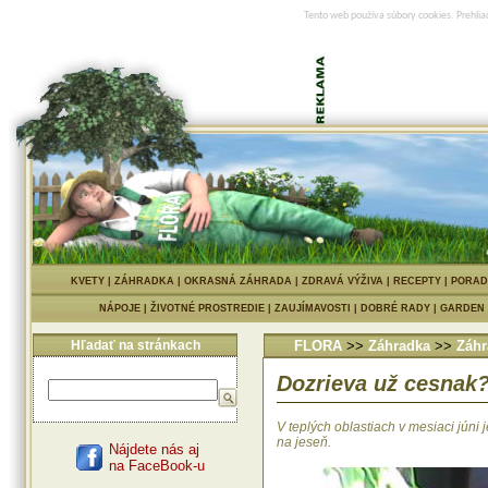
Tento web používa súbory cookies. Prehlia
KVETY
|
ZÁHRADKA
|
OKRASNÁ ZÁHRADA
|
ZDRAVÁ VÝŽIVA
|
RECEPTY
|
PORAD
NÁPOJE
|
ŽIVOTNÉ PROSTREDIE
|
ZAUJÍMAVOSTI
|
DOBRÉ RADY
|
GARDEN
Hľadať na stránkach
FLORA
>>
Záhradka
>>
Záhr
Dozrieva už cesnak
V teplých oblastiach v mesiaci júni
na jeseň.
Nájdete nás aj
na FaceBook-u