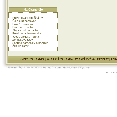
Najčítanejšie
Prezimovanie muškátov
Čo s čím pestovať
Priveľa mravcov
Dracéna - problém
Aby sa mrkve darilo
Prezimovanie oleandra
Yucca aloifolia - Juka
Zemiakové rady I.
Sadíme paradajky a papriky
Žltnutie listov
KVETY
|
ZÁHRADKA
|
OKRASNÁ ZÁHRADA
|
ZDRAVÁ VÝŽIVA
|
RECEPTY
|
POR
ochran