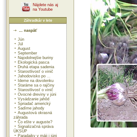
Nájdete nás aj
na Youtube
Záhradkár v lete
... naspäť
Jún
Júl
August
September
Najodolnejšie buriny
Ekologická pasca
Druhá etapa sadenia
Starostlivosť o vinič
Jahodovisko po ...
Ideme na dovolenku
Staráme sa o rajčiny
Starostlivosť o vinič
Ovocné dreviny v júni
Vysádzanie jahôd
Spriadač americký
Sadíme jahody
Augustová okrasná
záhrada
Čo ešte v auguste?
Signalizačná správa
ÚKSÚP
Paradajky v máji i júni