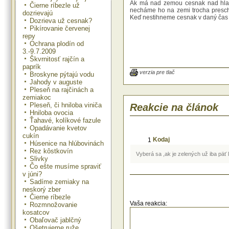
Ak má nad zemou cesnak nad hlavi
Čierne ríbezle už
necháme ho na zemi trocha presch
dozrievajú
Keď nestihneme cesnak v daný čas v
Dozrieva už cesnak?
Pikírovanie červenej
repy
Ochrana plodín od
3.-9.7.2009
Škvrnitosť rajčín a
paprík
verzia pre tlač
Broskyne pýtajú vodu
Jahody v auguste
Pleseň na rajčinách a
zemiakoc
Pleseň, či hniloba viniča
Reakcie na článok
Hniloba ovocia
Ťahavé, kolíkové fazule
Opadávanie kvetov
cukín
Kodaj
1
Húsenice na hlúbovinách
Rez kôstkovín
Vyberá sa ,ak je zelených už iba päť l
Slivky
Čo ešte musíme spraviť
v júni?
Sadíme zemiaky na
neskorý zber
Čierne ríbezle
Vaša reakcia:
Rozmnožovanie
kosatcov
Obaľovač jablčný
Ošetrujeme ruže