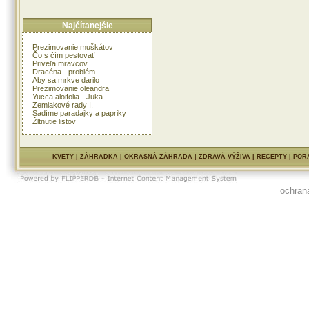
Najčítanejšie
Prezimovanie muškátov
Čo s čím pestovať
Priveľa mravcov
Dracéna - problém
Aby sa mrkve darilo
Prezimovanie oleandra
Yucca aloifolia - Juka
Zemiakové rady I.
Sadíme paradajky a papriky
Žltnutie listov
KVETY
|
ZÁHRADKA
|
OKRASNÁ ZÁHRADA
|
ZDRAVÁ VÝŽIVA
|
RECEPTY
|
POR
ochran