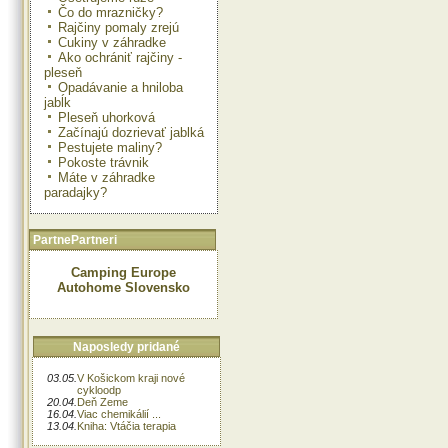
Čo do mrazničky?
Rajčiny pomaly zrejú
Cukiny v záhradke
Ako ochrániť rajčiny -
pleseň
Opadávanie a hniloba
jabĺk
Pleseň uhorková
Začínajú dozrievať jablká
Pestujete maliny?
Pokoste trávnik
Máte v záhradke
paradajky?
PartnePartneri
Camping Europe
Autohome Slovensko
Naposledy pridané
03.05.
V Košickom kraji nové
cykloodp
20.04.
Deň Zeme
16.04.
Viac chemikálií ...
13.04.
Kniha: Vtáčia terapia