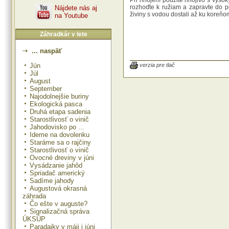
Pri hnojení použite hnojivo s vyso
rozhoďte k ružiam a zapravte do 
Nájdete nás aj
živiny s vodou dostali až ku koreňom
na Youtube
Záhradkár v lete
... naspäť
Jún
verzia pre tlač
Júl
August
September
Najodolnejšie buriny
Ekologická pasca
Druhá etapa sadenia
Starostlivosť o vinič
Jahodovisko po ...
Ideme na dovolenku
Staráme sa o rajčiny
Starostlivosť o vinič
Ovocné dreviny v júni
Vysádzanie jahôd
Spriadač americký
Sadíme jahody
Augustová okrasná
záhrada
Čo ešte v auguste?
Signalizačná správa
ÚKSÚP
Paradajky v máji i júni