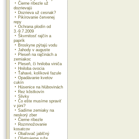
Čierne ríbezle už
dozrievajú
Dozrieva už cesnak?
Pikírovanie červenej
repy
Ochrana plodín od
3.-9.7.2009
Škvrnitosť rajčín a
paprík
Broskyne pýtajú vodu
Jahody v auguste
Pleseň na rajčinách a
zemiakoc
Pleseň, či hniloba viniča
Hniloba ovocia
Ťahavé, kolíkové fazule
Opadávanie kvetov
cukín
Húsenice na hlúbovinách
Rez kôstkovín
Slivky
Čo ešte musíme spraviť
v júni?
Sadíme zemiaky na
neskorý zber
Čierne ríbezle
Rozmnožovanie
kosatcov
Obaľovač jablčný
Ošetrujeme ruže