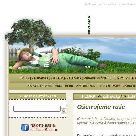
Tento web používa súbory cookies. Prehlia
KVETY
|
ZÁHRADKA
|
OKRASNÁ ZÁHRADA
|
ZDRAVÁ VÝŽIVA
|
RECEPTY
|
PORAD
NÁPOJE
|
ŽIVOTNÉ PROSTREDIE
|
ZAUJÍMAVOSTI
|
DOBRÉ RADY
|
GARDEN
Hľadať na stránkach
FLORA
>>
Záhradka
>>
Záhr
Ošetrujeme ruže
Koncom júla, začiatkom augusta nap
vyzreli. Nevyzreté často namrznú a t
Nájdete nás aj
na FaceBook-u