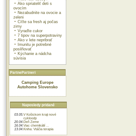
Ako spriateliť deti s
ovocím
Nezabudnite na ovocie a
zeleni
Cíťte sa fresh aj počas
zimy
Vyraďte cukor
7 tipov na superpotraviny
Ako v lete nepribrať
Imunitu je potrebné
posilňovať
Kýchanie a nádcha
súvisia
PartnePartneri
Camping Europe
Autohome Slovensko
Naposledy pridané
03.05.
V Košickom kraji nové
cykloodp
20.04.
Deň Zeme
16.04.
Viac chemikálií ...
13.04.
Kniha: Vtáčia terapia