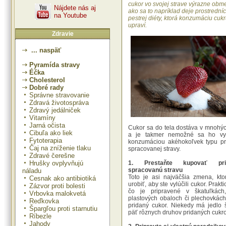
cukor vo svojej strave výrazne obme
Nájdete nás aj
ako sa to napríklad deje prostrední
na Youtube
pestrej diéty, ktorá konzumáciu cu
upraví.
Zdravie
... naspäť
Pyramída stravy
Éčka
Cholesterol
Dobré rady
Správne stravovanie
Zdravá životospráva
Zdravý jedálniček
Vitamíny
Jarná očista
Cukor sa do tela dostáva v mnohý
Cibuľa ako liek
a je takmer nemožné sa ho vy
Fytoterapia
konzumáciou akéhokoľvek typu pr
Čaj na zníženie tlaku
spracovanej stravy.
Zdravé čerešne
1. Prestaňte kupovať pri
Hrušky ovplyvňujú
spracovanú stravu
náladu
Toto je asi najväčšia zmena, kt
Cesnak ako antibiotiká
urobiť, aby ste vylúčili cukor. Prakti
Zázvor proti bolesti
čo je pripravené v škatuľkách,
Vrbovka malokvetá
plastových obaloch či plechovkác
Reďkovka
pridaný cukor. Niekedy má jedlo š
Špargľou proti starnutiu
päť rôznych druhov pridaných cukro
Ríbezle
Jahody