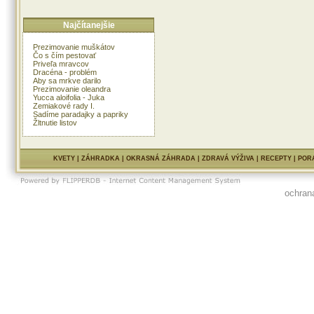
Najčítanejšie
Prezimovanie muškátov
Čo s čím pestovať
Priveľa mravcov
Dracéna - problém
Aby sa mrkve darilo
Prezimovanie oleandra
Yucca aloifolia - Juka
Zemiakové rady I.
Sadíme paradajky a papriky
Žltnutie listov
KVETY
|
ZÁHRADKA
|
OKRASNÁ ZÁHRADA
|
ZDRAVÁ VÝŽIVA
|
RECEPTY
|
POR
ochran