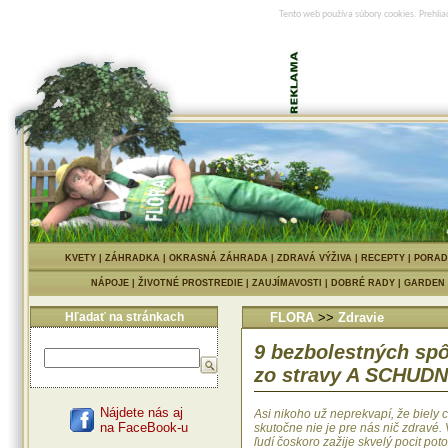
Tento web používa súbory cookies. Prehlia
KVETY
|
ZÁHRADKA
|
OKRASNÁ ZÁHRADA
|
ZDRAVÁ VÝŽIVA
|
RECEPTY
|
PORAD
NÁPOJE
|
ŽIVOTNÉ PROSTREDIE
|
ZAUJÍMAVOSTI
|
DOBRÉ RADY
|
GARDEN
Hľadať na stránkach
FLORA
>>
Zdravie
9 bezbolestných spô
zo stravy A SCHUD
Nájdete nás aj
Asi nikoho už neprekvapí, že biely 
na FaceBook-u
skutočne nie je pre nás nič zdravé.
ľudí čoskoro zažije skvelý pocit pot