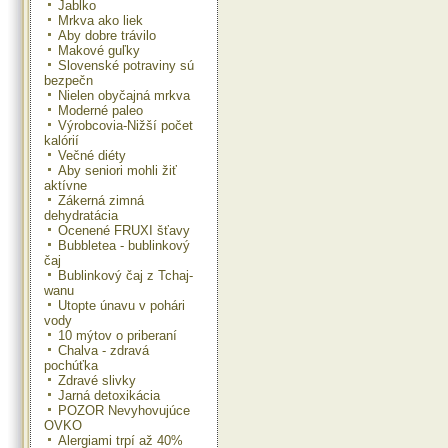
Jablko
Mrkva ako liek
Aby dobre trávilo
Makové guľky
Slovenské potraviny sú
bezpečn
Nielen obyčajná mrkva
Moderné paleo
Výrobcovia-Nižší počet
kalórií
Večné diéty
Aby seniori mohli žiť
aktívne
Zákerná zimná
dehydratácia
Ocenené FRUXI šťavy
Bubbletea - bublinkový
čaj
Bublinkový čaj z Tchaj-
wanu
Utopte únavu v pohári
vody
10 mýtov o priberaní
Chalva - zdravá
pochúťka
Zdravé slivky
Jarná detoxikácia
POZOR Nevyhovujúce
OVKO
Alergiami trpí až 40%