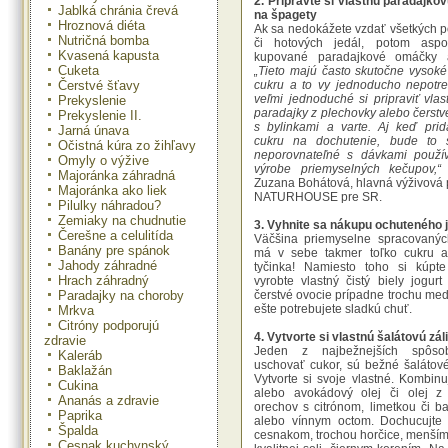
2. Pripravte si vlastnú paradajk
Jablká chránia črevá
na špagety
Hroznová diéta
Ak sa nedokážete vzdať všetkých p
Nutričná bomba
či hotových jedál, potom aspo
Kvasená kapusta
kupované paradajkové omáčky 
Cuketa
„Tieto majú často skutočne vysok
cukru a to vy jednoducho nepotre
Čerstvé šťavy
veľmi jednoduché si pripraviť vlas
Prekyslenie
paradajky z plechovky alebo čerstv
Prekyslenie II.
s bylinkami a varte. Aj keď prid
Jarná únava
cukru na dochutenie, bude to s
Očistná kúra zo žihľavy
neporovnateľné s dávkami použív
Omyly o výžive
výrobe priemyselných kečupov,“
r
Majoránka záhradná
Zuzana Bohátová, hlavná výživová
Majoránka ako liek
NATURHOUSE pre SR.
Pilulky náhradou?
Zemiaky na chudnutie
3. Vyhnite sa nákupu ochuteného 
Čerešne a celulitída
Väčšina priemyselne spracovanýc
Banány pre spánok
má v sebe takmer toľko cukru a
Jahody záhradné
tyčinka! Namiesto toho si kúpte
Hrach záhradný
vyrobte vlastný čistý biely jogurt
čerstvé ovocie prípadne trochu med
Paradajky na choroby
ešte potrebujete sladkú chuť.
Mrkva
Citróny podporujú
4. Vytvorte si vlastnú šalátovú zá
zdravie
Jeden z najbežnejších spôso
Kaleráb
uschovať cukor, sú bežné šalátové
Baklažán
Vytvorte si svoje vlastné. Kombinu
Cukina
alebo avokádový olej či olej z 
Ananás a zdravie
orechov s citrónom, limetkou či 
Paprika
alebo vínnym octom. Dochucujte 
Špalda
cesnakom, trochou horčice, menší
Cesnak kuchynský