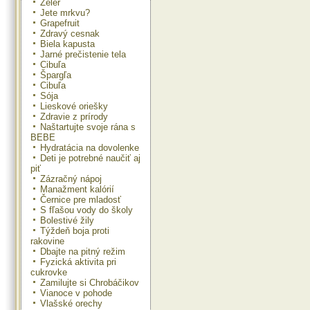
Zeler
a postupne pridávame vychladnu
Jete mrkvu?
tekvicu. Zmes nalejeme na vychl
Grapefruit
sušienky a dáme späť do rúry. P
Zdravý cesnak
cca 40 min. na 160 °C. Po upeč
Biela kapusta
vychladnúť do chladničky.
Jarné prečistenie tela
Cibuľa
Výživové hodnoty na 1 porciu: 249 
Špargľa
Bielkoviny: 21 %
Cibuľa
Sacharidy: 48 %
Sója
Tuky: 31 %
Lieskové oriešky
Zdravie z prírody
Naštartujte svoje rána s
BEBE
Hydratácia na dovolenke
Deti je potrebné naučiť aj
piť
Zázračný nápoj
Manažment kalórií
Černice pre mladosť
S fľašou vody do školy
Bolestivé žily
Týždeň boja proti
rakovine
Dbajte na pitný režim
Fyzická aktivita pri
cukrovke
Zamilujte si Chrobáčikov
Vianoce v pohode
Vlašské orechy