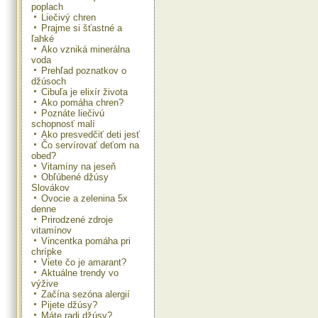
poplach
Liečivý chren
Prajme si šťastné a
ľahké
Ako vzniká minerálna
voda
Prehľad poznatkov o
džúsoch
Cibuľa je elixír života
Ako pomáha chren?
Poznáte liečivú
schopnosť malí
Ako presvedčiť deti jesť
Čo servírovať deťom na
obed?
Vitamíny na jeseň
Obľúbené džúsy
Slovákov
Ovocie a zelenina 5x
denne
Prirodzené zdroje
vitamínov
Vincentka pomáha pri
chrípke
Viete čo je amarant?
Aktuálne trendy vo
výžive
Začína sezóna alergií
Pijete džúsy?
Máte radi džúsy?