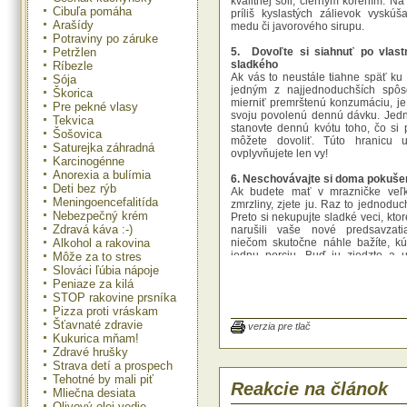
kvalitnej soli, čiernym korením. N
Cibuľa pomáha
príliš kyslastých zálievok vyskúša
Arašídy
medu či javorového sirupu.
Potraviny po záruke
5. Dovoľte si siahnuť po vlast
Petržlen
sladkého
Ríbezle
Ak vás to neustále tiahne späť ku
Sója
jedným z najjednoduchších spôs
Škorica
mierniť premrštenú konzumáciu, je 
Pre pekné vlasy
svoju povolenú dennú dávku. Jed
Tekvica
stanovte dennú kvótu toho, čo si
Šošovica
môžete dovoliť. Túto hranicu u
Saturejka záhradná
ovplyvňujete len vy!
Karcinogénne
Anorexia a bulímia
6. Neschovávajte si doma pokuše
Deti bez rýb
Ak budete mať v mrazničke veľk
Meningoencefalitída
zmrzliny, zjete ju. Raz to jednoduc
Nebezpečný krém
Preto si nekupujte sladké veci, kto
Zdravá káva :-)
narušili vaše nové predsavzat
niečom skutočne náhle bažíte, kú
Alkohol a rakovina
jednu porciu. Buď ju zjedzte a už
Môže za to stres
alebo sa presvedčte o tom, že vá
Slováci ľúbia nápoje
nestojí a vyhoďte ju.
Peniaze za kilá
STOP rakovine prsníka
Pizza proti vráskam
Šťavnaté zdravie
verzia pre tlač
Kukurica mňam!
Stále platí, že pravidlá si nastavujet
Zdravé hrušky
Strava detí a prospech
7. Vyskúšajte horkú čokoládu
Tehotné by mali piť
Ak vaša závislosť na cukre je čo
Reakcie na článok
Mliečna desiata
pôvodu, potom prepnite na horkú
Olivový olej vedie