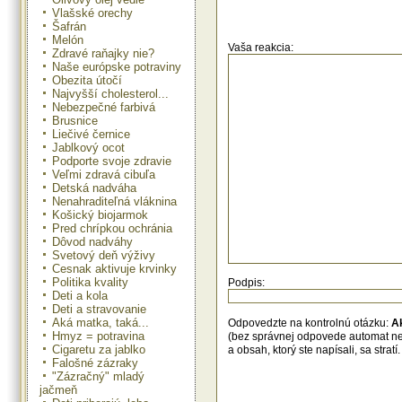
s aspoň 80 % kakaa. Je vhodnejš
Vlašské orechy
zdravie priaznivé účinky a pravde
rozdiel od mliečnej čokolády
Šafrán
schopní zjesť ju celú na posedenie.
Melón
Vaša reakcia:
Zdravé raňajky nie?
8. Vyhnite sa miešaným alko
Naše európske potraviny
nápojom
Obezita útočí
Viete, koľko cukru obsahuje váš
Najvyšší cholesterol...
kokteil? Veľa!
„Ak si naozaj potre
Nebezpečné farbivá
pohárik, potom radšej víno a
Brusnice
maximálne s vodou alebo so sódou.
Liečivé černice
však nezabudnite, že alkohol je tek
Jablkový ocot
spomalí vám metabolizmus na nas
Podporte svoje zdravie
48 hodín až o 60 %,“
vysvetľuje M
Veľmi zdravá cibuľa
Bohátová, hlavná výživová p
Detská nadváha
NATURHOUSE pre SR.
Nenahraditeľná vláknina
Obzvlášť ženy sú na konzumáciu
citlivé a aj jeden pohárik je násle
Košický biojarmok
odhaliť uskutočnená bioimpedanč
Pred chrípkou ochránia
do jedného týždňa po konzumácii
Dôvod nadváhy
vám navýši podiel zadržiavanej vod
Svetový deň výživy
len vy viete, koľko úsilia vás jej redu
Cesnak aktivuje krvinky
Politika kvality
Podpis:
9. Už žiadnu kolu, prosím!
Deti a kola
Nemyslite si, že toto pravidlo 
Deti a stravovanie
s kolou light, vo výslednom efekte
Aká matka, taká...
Odpovedzte na kontrolnú otázku:
A
rovnako nemilosrdná ako klasický v
Hmyz = potravina
(bez správnej odpovede automat n
s cukrom. Odložte sladké nápoje úp
Cigaretu za jablko
a obsah, ktorý ste napísali, sa str
sa z jednoduchého potešenia, kto
Falošné zázraky
voda s citrónom alebo limetkou
"Zázračný" mladý
vložte mätu alebo medovku, nakrája
jačmeň
a pod.