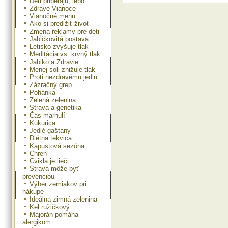
Deti priberajú, lebo...
Zdravé Vianoce
Vianočné menu
Ako si predĺžiť život
Zmena reklamy pre deti
Jabĺčkovitá postava
Letisko zvyšuje tlak
Meditácia vs. krvný tlak
Jablko a Zdravie
Menej soli znižuje tlak
Proti nezdravému jedlu
Zázračný grep
TIP: Tekvicový cheesecake
Pohánka
Potrebujeme:
Zelená zelenina
200 g maslových sušienok
Strava a genetika
300 g tekvice
Čas marhulí
50 g masla
Kukurica
2 vajcia
Jedlé gaštany
200 g trstinového cukru
Diétna tekvica
250 g tvarohu
Kapustová sezóna
250 g ricotty
Chren
lyžička škorice, lyžička zázvoru
Cvikla je lieči
Strava môže byť
Postup:
prevenciou
Tekvicu uvaríme, rozmixujeme, 
Výber zemiakov pri
vodu a necháme vychladnúť. Na 
nákupe
tortovej formy nasypeme rozdrve
Ideálna zimná zelenina
sušienky premiešané s maslom 
Kel ružičkový
zapiecť na cca 8 minút pri 150 °
Majorán pomáha
zmiešame vajcia s cukrom, ricott
alergikom
tvarohom, ochutíme škoricou a 