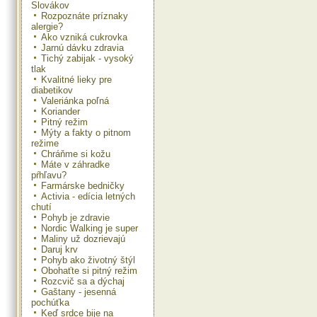
Slovákov
Rozpoznáte príznaky
alergie?
Ako vzniká cukrovka
Jarnú dávku zdravia
Tichý zabijak - vysoký
tlak
Kvalitné lieky pre
diabetikov
Valeriánka poľná
Koriander
Pitný režim
Mýty a fakty o pitnom
režime
Chráňme si kožu
Máte v záhradke
pŕhľavu?
Farmárske bedničky
Activia - edícia letných
chutí
Pohyb je zdravie
Nordic Walking je super
Maliny už dozrievajú
Daruj krv
Pohyb ako životný štýl
Obohaťte si pitný režim
Rozcvič sa a dýchaj
Gaštany - jesenná
pochúťka
Keď srdce bije na