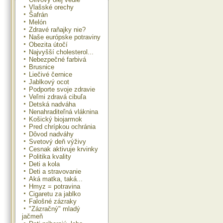
Vlašské orechy
Šafrán
Melón
Zdravé raňajky nie?
Naše európske potraviny
Obezita útočí
Najvyšší cholesterol...
Nebezpečné farbivá
Brusnice
Liečivé černice
Jablkový ocot
Podporte svoje zdravie
Veľmi zdravá cibuľa
Detská nadváha
Nenahraditeľná vláknina
Košický biojarmok
Pred chrípkou ochránia
Dôvod nadváhy
Svetový deň výživy
Cesnak aktivuje krvinky
Politika kvality
Deti a kola
Deti a stravovanie
Aká matka, taká...
Hmyz = potravina
Cigaretu za jablko
Falošné zázraky
"Zázračný" mladý
jačmeň