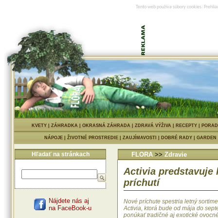
Tento web používa súbory cookies. Prehlia
KVETY
|
ZÁHRADKA
|
OKRASNÁ ZÁHRADA
|
ZDRAVÁ VÝŽIVA
|
RECEPTY
|
PORAD
NÁPOJE
|
ŽIVOTNÉ PROSTREDIE
|
ZAUJÍMAVOSTI
|
DOBRÉ RADY
|
GARDEN
Hľadať na stránkach
FLORA
>>
Zdravie
Activia predstavuje 
príchutí
Nájdete nás aj
Nové príchute spestria letný sortim
na FaceBook-u
Activia, ktorá bude od mája do sep
ponúkať tradičné aj exotické ovocné