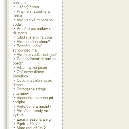
poplach
Liečivý chren
Prajme si šťastné a
ľahké
Ako vzniká minerálna
voda
Prehľad poznatkov o
džúsoch
Cibuľa je elixír života
Ako pomáha chren?
Poznáte liečivú
schopnosť malí
Ako presvedčiť deti jesť
Čo servírovať deťom na
obed?
Vitamíny na jeseň
Obľúbené džúsy
Slovákov
Ovocie a zelenina 5x
denne
Prirodzené zdroje
vitamínov
Vincentka pomáha pri
chrípke
Viete čo je amarant?
Aktuálne trendy vo
výžive
Začína sezóna alergií
Pijete džúsy?
Máte radi džúsy?