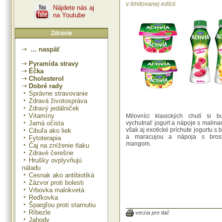
v limitovanej edícii.
Nájdete nás aj
na Youtube
Zdravie
... naspäť
Pyramída stravy
Éčka
Cholesterol
Dobré rady
Správne stravovanie
Zdravá životospráva
Zdravý jedálniček
Vitamíny
Milovníci klasických chutí si 
Jarná očista
vychutnať jogurt a nápoje s malina
však aj exotické príchute jogurtu s
Cibuľa ako liek
a maracujou a nápoja s bros
Fytoterapia
mangom.
Čaj na zníženie tlaku
Zdravé čerešne
Hrušky ovplyvňujú
náladu
Cesnak ako antibiotiká
Tradičná príchuť letnej pohody 
Zázvor proti bolesti
kombinácia chutí vznikli na
Vrbovka malokvetá
prieskumu medzi spotrebiteľmi, kto
Reďkovka
že im v sortimente chýba ovo
Špargľou proti starnutiu
novinka. Activia tieto priania vypoč
Ríbezle
mája bude okrem stáleho sortimentu
verzia pre tlač
Jahody
je na výber viac ako osem príchutí,