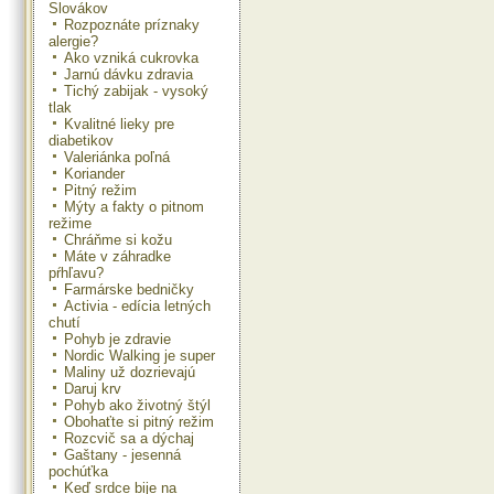
Slovákov
Rozpoznáte príznaky
alergie?
Ako vzniká cukrovka
Jarnú dávku zdravia
Tichý zabijak - vysoký
tlak
Kvalitné lieky pre
diabetikov
Valeriánka poľná
Koriander
Pitný režim
Mýty a fakty o pitnom
režime
Chráňme si kožu
Máte v záhradke
pŕhľavu?
Farmárske bedničky
Activia - edícia letných
chutí
Pohyb je zdravie
Nordic Walking je super
Maliny už dozrievajú
Daruj krv
Pohyb ako životný štýl
Obohaťte si pitný režim
Rozcvič sa a dýchaj
Gaštany - jesenná
pochúťka
Keď srdce bije na