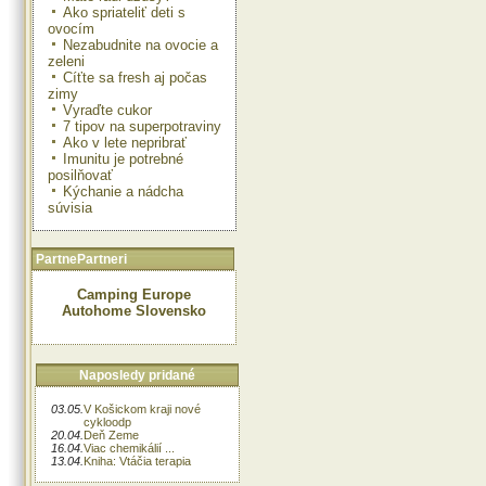
Ako spriateliť deti s
ovocím
Nezabudnite na ovocie a
zeleni
Cíťte sa fresh aj počas
zimy
Vyraďte cukor
7 tipov na superpotraviny
Ako v lete nepribrať
Imunitu je potrebné
posilňovať
Kýchanie a nádcha
súvisia
PartnePartneri
Camping Europe
Autohome Slovensko
Naposledy pridané
03.05.
V Košickom kraji nové
cykloodp
20.04.
Deň Zeme
16.04.
Viac chemikálií ...
13.04.
Kniha: Vtáčia terapia