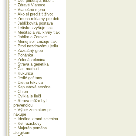
Deti priberajú, lebo...
Zdravé Vianoce
Vianočné menu
Ako si predĺžiť život
Zmena reklamy pre deti
Jabĺčkovitá postava
Letisko zvyšuje tlak
Meditácia vs. krvný tlak
Jablko a Zdravie
Menej soli znižuje tlak
Proti nezdravému jedlu
Zázračný grep
Pohánka
Zelená zelenina
Strava a genetika
Čas marhulí
Kukurica
Jedlé gaštany
Diétna tekvica
Kapustová sezóna
Chren
Cvikla je lieči
Strava môže byť
prevenciou
Výber zemiakov pri
nákupe
Ideálna zimná zelenina
Kel ružičkový
Majorán pomáha
alergikom