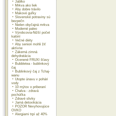
Jablko
Mrkva ako liek
Aby dobre trávilo
Makové guľky
Slovenské potraviny sú
bezpečn
Nielen obyčajná mrkva
Moderné paleo
Výrobcovia-Nižší počet
kalórií
Večné diéty
Aby seniori mohli žiť
aktívne
Zákerná zimná
dehydratácia
Ocenené FRUXI šťavy
Bubbletea - bublinkový
čaj
Bublinkový čaj z Tchaj-
wanu
Utopte únavu v pohári
vody
10 mýtov o priberaní
Chalva - zdravá
pochúťka
Zdravé slivky
Jarná detoxikácia
POZOR Nevyhovujúce
OVKO
Alergiami trpí až 40%