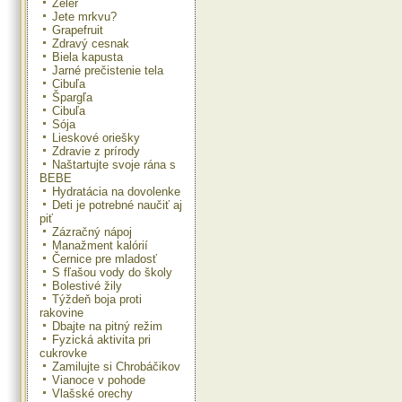
Zeler
Jete mrkvu?
Grapefruit
Zdravý cesnak
Biela kapusta
Jarné prečistenie tela
Cibuľa
Špargľa
Cibuľa
Sója
Lieskové oriešky
Zdravie z prírody
Naštartujte svoje rána s
BEBE
Hydratácia na dovolenke
Deti je potrebné naučiť aj
piť
Zázračný nápoj
Manažment kalórií
Černice pre mladosť
S fľašou vody do školy
Bolestivé žily
Týždeň boja proti
rakovine
Dbajte na pitný režim
Fyzická aktivita pri
cukrovke
Zamilujte si Chrobáčikov
Vianoce v pohode
Vlašské orechy