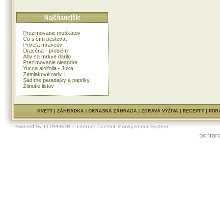
Najčítanejšie
Prezimovanie muškátov
Čo s čím pestovať
Priveľa mravcov
Dracéna - problém
Aby sa mrkve darilo
Prezimovanie oleandra
Yucca aloifolia - Juka
Zemiakové rady I.
Sadíme paradajky a papriky
Žltnutie listov
KVETY
|
ZÁHRADKA
|
OKRASNÁ ZÁHRADA
|
ZDRAVÁ VÝŽIVA
|
RECEPTY
|
POR
ochran