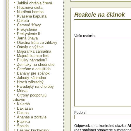
Jablká chránia črevá
štyri novinky.
Uvedenie noviniek podporí TV 
Hroznová diéta
novou globálnou tvárou značky, k
Nutričná bomba
Reakcie na článok
marci 2014 stala kolumbijsk
Kvasená kapusta
Shakira. Jej slávny brušný tane
Cuketa
symbolom všetkých spokojných bruš
Čerstvé šťavy
kampaň „Odváž sa cítiť dobre" 
Prekyslenie
Práve tancovanie je totiž niečo, 
Prekyslenie II.
nás z času na čas robí, keď sa cít
Vaša reakcia:
Jarná únava
dobre vnútri. Nová kampaň poukaz
Očistná kúra zo žihľavy
že dobrý pocit, ktorý nás núti tanco
Omyly o výžive
vždy vnútri, v zdravom, usmiatom b
Majoránka záhradná
Majoránka ako liek
Teraz si svoj dobrý pocit môžete v
Pilulky náhradou?
novými letnými príchuťami plnými
Zemiaky na chudnutie
ovocia. Nezáväzná odp
spotrebiteľská cena pre jogurty je 
Čerešne a celulitída
nápoje 0,99€.
Banány pre spánok
Jahody záhradné
Hrach záhradný
Paradajky na choroby
Mrkva
Citróny podporujú
zdravie
Kaleráb
Baklažán
Cukina
Podpis:
Ananás a zdravie
Paprika
Špalda
Odpovedzte na kontrolnú otázku:
A
Cesnak kuchynský
(bez správnej odpovede automat n