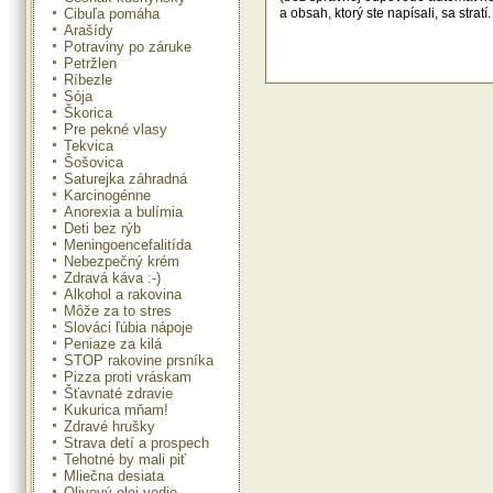
Cibuľa pomáha
a obsah, ktorý ste napísali, sa str
Arašídy
Potraviny po záruke
Petržlen
Ríbezle
Sója
Škorica
Pre pekné vlasy
Tekvica
Šošovica
Saturejka záhradná
Karcinogénne
Anorexia a bulímia
Deti bez rýb
Meningoencefalitída
Nebezpečný krém
Zdravá káva :-)
Alkohol a rakovina
Môže za to stres
Slováci ľúbia nápoje
Peniaze za kilá
STOP rakovine prsníka
Pizza proti vráskam
Šťavnaté zdravie
Kukurica mňam!
Zdravé hrušky
Strava detí a prospech
Tehotné by mali piť
Mliečna desiata
Olivový olej vedie