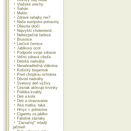
Vlašské orechy
Šafrán
Melón
Zdravé raňajky nie?
Naše európske potraviny
Obezita útočí
Najvyšší cholesterol...
Nebezpečné farbivá
Brusnice
Liečivé černice
Jablkový ocot
Podporte svoje zdravie
Veľmi zdravá cibuľa
Detská nadváha
Nenahraditeľná vláknina
Košický biojarmok
Pred chrípkou ochránia
Dôvod nadváhy
Svetový deň výživy
Cesnak aktivuje krvinky
Politika kvality
Deti a kola
Deti a stravovanie
Aká matka, taká...
Hmyz = potravina
Cigaretu za jablko
Falošné zázraky
"Zázračný" mladý
jačmeň