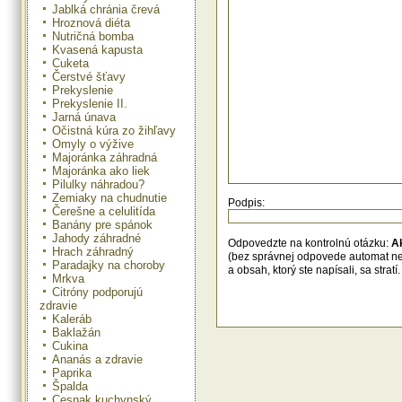
Jablká chránia črevá
Hroznová diéta
Nutričná bomba
Kvasená kapusta
Cuketa
Čerstvé šťavy
Prekyslenie
Prekyslenie II.
Jarná únava
Očistná kúra zo žihľavy
Omyly o výžive
Majoránka záhradná
Majoránka ako liek
Pilulky náhradou?
Zemiaky na chudnutie
Podpis:
Čerešne a celulitída
Banány pre spánok
Jahody záhradné
Odpovedzte na kontrolnú otázku:
A
Hrach záhradný
(bez správnej odpovede automat n
Paradajky na choroby
a obsah, ktorý ste napísali, sa str
Mrkva
Citróny podporujú
zdravie
Kaleráb
Baklažán
Cukina
Ananás a zdravie
Paprika
Špalda
Cesnak kuchynský