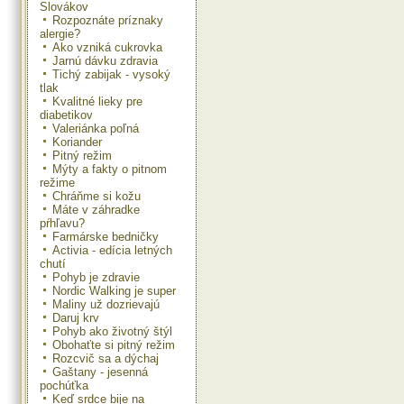
Slovákov
Rozpoznáte príznaky
alergie?
Ako vzniká cukrovka
Jarnú dávku zdravia
Tichý zabijak - vysoký
tlak
Kvalitné lieky pre
diabetikov
Valeriánka poľná
Koriander
Pitný režim
Mýty a fakty o pitnom
režime
Chráňme si kožu
Máte v záhradke
pŕhľavu?
Farmárske bedničky
Activia - edícia letných
chutí
Pohyb je zdravie
Nordic Walking je super
Maliny už dozrievajú
Daruj krv
Pohyb ako životný štýl
Obohaťte si pitný režim
Rozcvič sa a dýchaj
Gaštany - jesenná
pochúťka
Keď srdce bije na