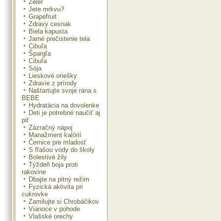
Zeler
Jete mrkvu?
Grapefruit
Zdravý cesnak
Biela kapusta
Jarné prečistenie tela
Cibuľa
Špargľa
Cibuľa
Sója
Lieskové oriešky
Zdravie z prírody
Naštartujte svoje rána s
BEBE
Hydratácia na dovolenke
Deti je potrebné naučiť aj
piť
Zázračný nápoj
Manažment kalórií
Černice pre mladosť
S fľašou vody do školy
Bolestivé žily
Týždeň boja proti
rakovine
Dbajte na pitný režim
Fyzická aktivita pri
cukrovke
Zamilujte si Chrobáčikov
Vianoce v pohode
Vlašské orechy