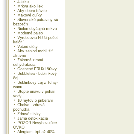
Jablko
Mrkva ako liek
Aby dobre trávilo
Makové guľky
Slovenské potraviny sú
bezpečn
Nielen obyčajná mrkva
Moderné paleo
Výrobcovia-Nižší počet
kalórií
Večné diéty
Aby seniori mohli žiť
aktívne
Zákerná zimná
dehydratácia
Ocenené FRUXI šťavy
Bubbletea - bublinkový
čaj
Bublinkový čaj z Tchaj-
wanu
Utopte únavu v pohári
vody
10 mýtov o priberaní
Chalva - zdravá
pochúťka
Zdravé slivky
Jarná detoxikácia
POZOR Nevyhovujúce
OVKO
Alergiami trpí až 40%