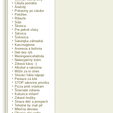
Cibuľa pomáha
Arašídy
Potraviny po záruke
Petržlen
Ríbezle
Sója
Škorica
Pre pekné vlasy
Tekvica
Šošovica
Saturejka záhradná
Karcinogénne
Anorexia a bulímia
Deti bez rýb
Meningoencefalitída
Nebezpečný krém
Zdravá káva :-)
Alkohol a rakovina
Môže za to stres
Slováci ľúbia nápoje
Peniaze za kilá
STOP rakovine prsníka
Pizza proti vráskam
Šťavnaté zdravie
Kukurica mňam!
Zdravé hrušky
Strava detí a prospech
Tehotné by mali piť
Mliečna desiata
Olivový olej vedie