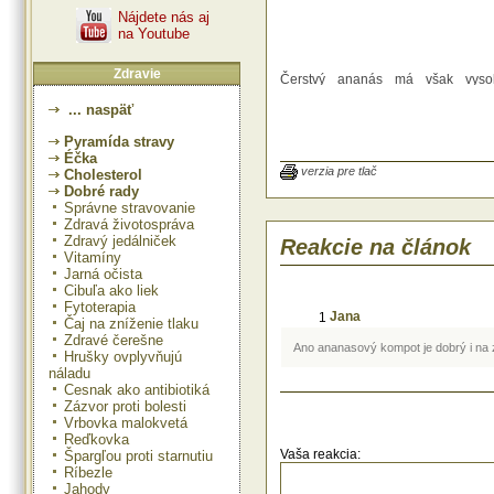
Nájdete nás aj
na Youtube
Zdravie
Čerstvý ananás má však vyso
enzýmu bromelínu. Svojou sc
... naspäť
štiepiť bielkoviny dokáže rozložiť tú
potrave a tak pozitívne ovplyvní z
Pyramída stravy
tela proteínmi.
Pomáha rozpúšťať krvné zrazenin
Éčka
proti trombóze a infekciám 
verzia pre tlač
Cholesterol
ústrojenstva. Konzervovaním sa 
Dobré rady
zníži obsah vitamínu C ale zničí sa 
Správne stravovanie
Zdravá životospráva
Zdravý jedálniček
Reakcie na článok
Vitamíny
Jarná očista
Cibuľa ako liek
Fytoterapia
Jana
1
Čaj na zníženie tlaku
Zdravé čerešne
Ano ananasový kompot je dobrý i na 
Hrušky ovplyvňujú
náladu
Cesnak ako antibiotiká
Zázvor proti bolesti
Vrbovka malokvetá
Reďkovka
Vaša reakcia:
Špargľou proti starnutiu
Ríbezle
Jahody