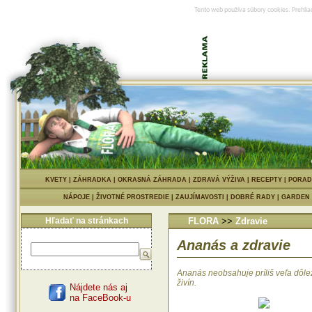
Tento web používa súbory cookies. Prehlia
KVETY
|
ZÁHRADKA
|
OKRASNÁ ZÁHRADA
|
ZDRAVÁ VÝŽIVA
|
RECEPTY
|
PORAD
NÁPOJE
|
ŽIVOTNÉ PROSTREDIE
|
ZAUJÍMAVOSTI
|
DOBRÉ RADY
|
GARDEN
Hľadať na stránkach
FLORA
>>
Zdravie
Ananás a zdravie
Ananás neobsahuje príliš veľa dôle
živín.
Nájdete nás aj
na FaceBook-u