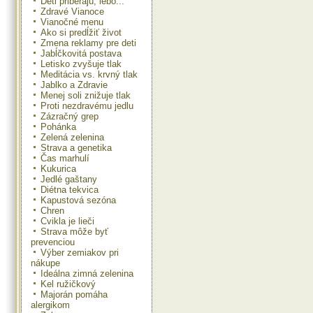
Deti priberajú, lebo...
Zdravé Vianoce
Vianočné menu
Ako si predĺžiť život
Zmena reklamy pre deti
Jabĺčkovitá postava
Letisko zvyšuje tlak
Meditácia vs. krvný tlak
Jablko a Zdravie
Menej soli znižuje tlak
Proti nezdravému jedlu
Zázračný grep
Pohánka
Zelená zelenina
Strava a genetika
Čas marhulí
Kukurica
Jedlé gaštany
Diétna tekvica
Kapustová sezóna
Chren
Cvikla je lieči
Strava môže byť
prevenciou
Výber zemiakov pri
nákupe
Ideálna zimná zelenina
Kel ružičkový
Majorán pomáha
alergikom