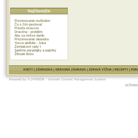
Najčítanejšie
Prezimovanie muškátov
Čo s čím pestovať
Priveľa mravcov
Dracéna - problém
Aby sa mrkve darilo
Prezimovanie oleandra
Yucca aloifolia - Juka
Zemiakové rady I.
Sadíme paradajky a papriky
Žltnutie listov
KVETY
|
ZÁHRADKA
|
OKRASNÁ ZÁHRADA
|
ZDRAVÁ VÝŽIVA
|
RECEPTY
|
POR
ochran