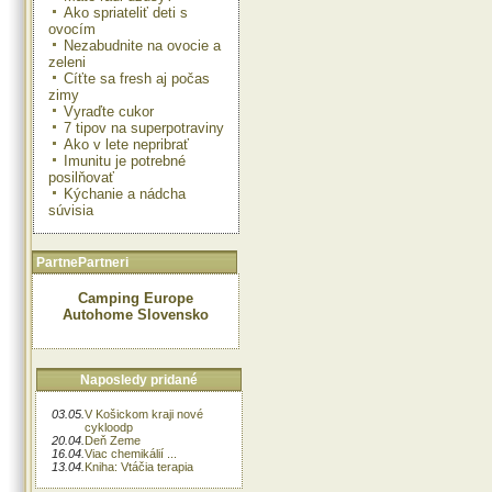
Ako spriateliť deti s
ovocím
Nezabudnite na ovocie a
zeleni
Cíťte sa fresh aj počas
zimy
Vyraďte cukor
7 tipov na superpotraviny
Ako v lete nepribrať
Imunitu je potrebné
posilňovať
Kýchanie a nádcha
súvisia
PartnePartneri
Camping Europe
Autohome Slovensko
Naposledy pridané
03.05.
V Košickom kraji nové
cykloodp
20.04.
Deň Zeme
16.04.
Viac chemikálií ...
13.04.
Kniha: Vtáčia terapia