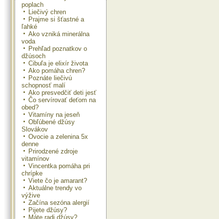
poplach
Liečivý chren
Prajme si šťastné a
ľahké
Ako vzniká minerálna
voda
Prehľad poznatkov o
džúsoch
Cibuľa je elixír života
Ako pomáha chren?
Poznáte liečivú
schopnosť malí
Ako presvedčiť deti jesť
Čo servírovať deťom na
obed?
Vitamíny na jeseň
Obľúbené džúsy
Slovákov
Ovocie a zelenina 5x
denne
Prirodzené zdroje
vitamínov
Vincentka pomáha pri
chrípke
Viete čo je amarant?
Aktuálne trendy vo
výžive
Začína sezóna alergií
Pijete džúsy?
Máte radi džúsy?