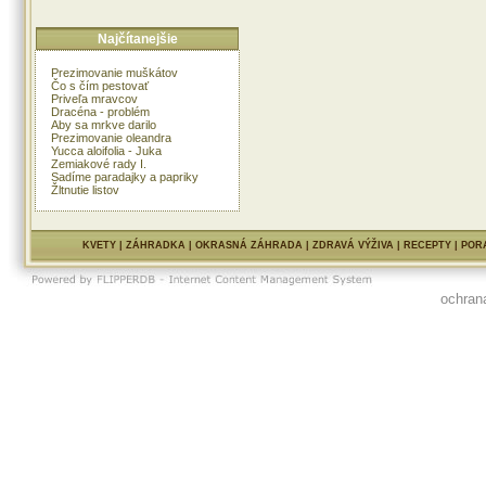
Najčítanejšie
Prezimovanie muškátov
Čo s čím pestovať
Priveľa mravcov
Dracéna - problém
Aby sa mrkve darilo
Prezimovanie oleandra
Yucca aloifolia - Juka
Zemiakové rady I.
Sadíme paradajky a papriky
Žltnutie listov
KVETY
|
ZÁHRADKA
|
OKRASNÁ ZÁHRADA
|
ZDRAVÁ VÝŽIVA
|
RECEPTY
|
POR
ochran