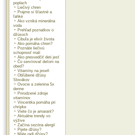
poplach
Liečivý chren
Prajme si šťastné a
ľahké
Ako vzniká minerálna
voda
Prehľad poznatkov o
džúsoch
Cibuľa je elixír života
Ako pomáha chren?
Poznáte liečivú
schopnosť malí
Ako presvedčiť deti jesť
Čo servírovať deťom na
obed?
Vitamíny na jeseň
Obľúbené džúsy
Slovákov
Ovocie a zelenina 5x
denne
Prirodzené zdroje
vitamínov
Vincentka pomáha pri
chrípke
Viete čo je amarant?
Aktuálne trendy vo
výžive
Začína sezóna alergií
Pijete džúsy?
Máte radi džúsy?