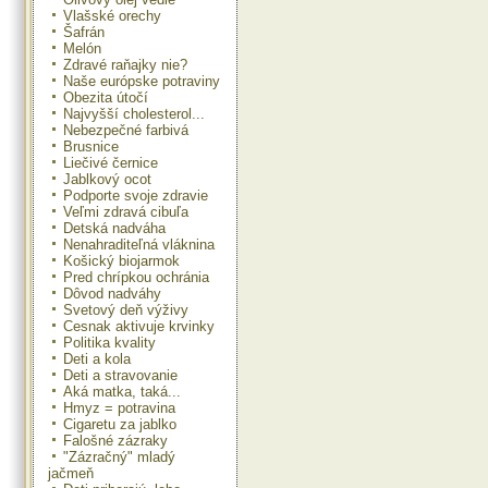
Vlašské orechy
Šafrán
Melón
Zdravé raňajky nie?
Naše európske potraviny
Obezita útočí
Najvyšší cholesterol...
Nebezpečné farbivá
Brusnice
Liečivé černice
Jablkový ocot
Podporte svoje zdravie
Veľmi zdravá cibuľa
Detská nadváha
Nenahraditeľná vláknina
Košický biojarmok
Pred chrípkou ochránia
Dôvod nadváhy
Svetový deň výživy
Cesnak aktivuje krvinky
Politika kvality
Deti a kola
Deti a stravovanie
Aká matka, taká...
Hmyz = potravina
Cigaretu za jablko
Falošné zázraky
"Zázračný" mladý
jačmeň