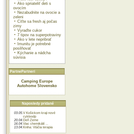
Ako spriateliť deti s
ovocím
Nezabudnite na ovocie a
zeleni
Cíťte sa fresh aj počas
zimy
Vyraďte cukor
7 tipov na superpotraviny
Ako v lete nepribrať
Imunitu je potrebné
posilňovať
Kýchanie a nádcha
súvisia
PartnePartneri
Camping Europe
Autohome Slovensko
Naposledy pridané
03.05.
V Košickom kraji nové
cykloodp
20.04.
Deň Zeme
16.04.
Viac chemikálií ...
13.04.
Kniha: Vtáčia terapia