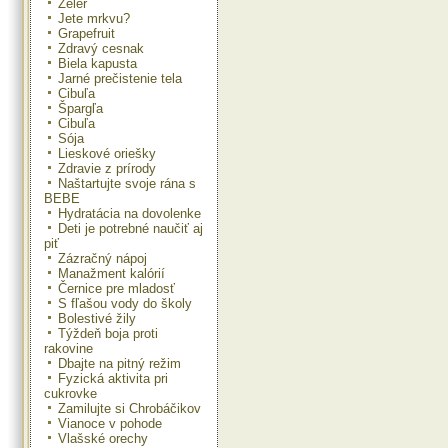
Zeler
Jete mrkvu?
Grapefruit
Zdravý cesnak
Biela kapusta
Jarné prečistenie tela
Cibuľa
Špargľa
Cibuľa
Sója
Lieskové oriešky
Zdravie z prírody
Naštartujte svoje rána s
BEBE
Hydratácia na dovolenke
Deti je potrebné naučiť aj
piť
Zázračný nápoj
Manažment kalórií
Černice pre mladosť
S fľašou vody do školy
Bolestivé žily
Týždeň boja proti
rakovine
Dbajte na pitný režim
Fyzická aktivita pri
cukrovke
Zamilujte si Chrobáčikov
Vianoce v pohode
Vlašské orechy