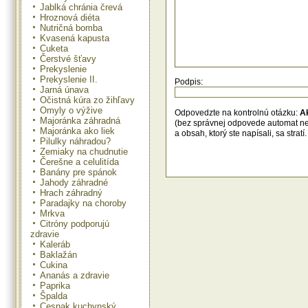
Jablká chránia črevá
Hroznová diéta
Nutričná bomba
Kvasená kapusta
Cuketa
Čerstvé šťavy
Prekyslenie
Prekyslenie II.
Podpis:
Jarná únava
Očistná kúra zo žihľavy
Omyly o výžive
Odpovedzte na kontrolnú otázku:
A
Majoránka záhradná
(bez správnej odpovede automat n
Majoránka ako liek
a obsah, ktorý ste napísali, sa str
Pilulky náhradou?
Zemiaky na chudnutie
Čerešne a celulitída
Banány pre spánok
Jahody záhradné
Hrach záhradný
Paradajky na choroby
Mrkva
Citróny podporujú
zdravie
Kaleráb
Baklažán
Cukina
Ananás a zdravie
Paprika
Špalda
Cesnak kuchynský