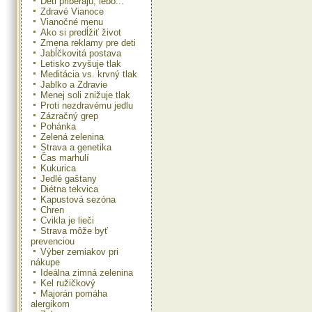
Deti priberajú, lebo...
Zdravé Vianoce
Vianočné menu
Ako si predĺžiť život
Zmena reklamy pre deti
Jabĺčkovitá postava
Letisko zvyšuje tlak
Meditácia vs. krvný tlak
Jablko a Zdravie
Menej soli znižuje tlak
Proti nezdravému jedlu
Zázračný grep
Pohánka
Zelená zelenina
Strava a genetika
Čas marhulí
Kukurica
Jedlé gaštany
Diétna tekvica
Kapustová sezóna
Chren
Cvikla je lieči
Strava môže byť
prevenciou
Výber zemiakov pri
nákupe
Ideálna zimná zelenina
Kel ružičkový
Majorán pomáha
alergikom