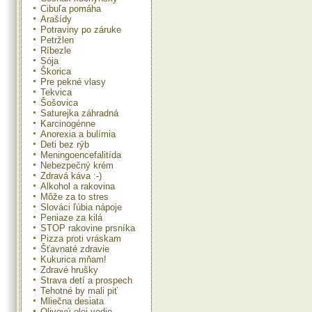
Cibuľa pomáha
Arašídy
Potraviny po záruke
Petržlen
Ríbezle
Sója
Škorica
Pre pekné vlasy
Tekvica
Šošovica
Saturejka záhradná
Karcinogénne
Anorexia a bulímia
Deti bez rýb
Meningoencefalitída
Nebezpečný krém
Zdravá káva :-)
Alkohol a rakovina
Môže za to stres
Slováci ľúbia nápoje
Peniaze za kilá
STOP rakovine prsníka
Pizza proti vráskam
Šťavnaté zdravie
Kukurica mňam!
Zdravé hrušky
Strava detí a prospech
Tehotné by mali piť
Mliečna desiata
Olivový olej vedie