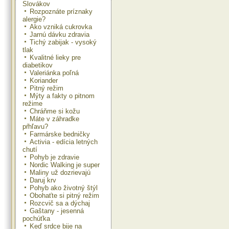
Slovákov
Rozpoznáte príznaky
alergie?
Ako vzniká cukrovka
Jarnú dávku zdravia
Tichý zabijak - vysoký
tlak
Kvalitné lieky pre
diabetikov
Valeriánka poľná
Koriander
Pitný režim
Mýty a fakty o pitnom
režime
Chráňme si kožu
Máte v záhradke
pŕhľavu?
Farmárske bedničky
Activia - edícia letných
chutí
Pohyb je zdravie
Nordic Walking je super
Maliny už dozrievajú
Daruj krv
Pohyb ako životný štýl
Obohaťte si pitný režim
Rozcvič sa a dýchaj
Gaštany - jesenná
pochúťka
Keď srdce bije na