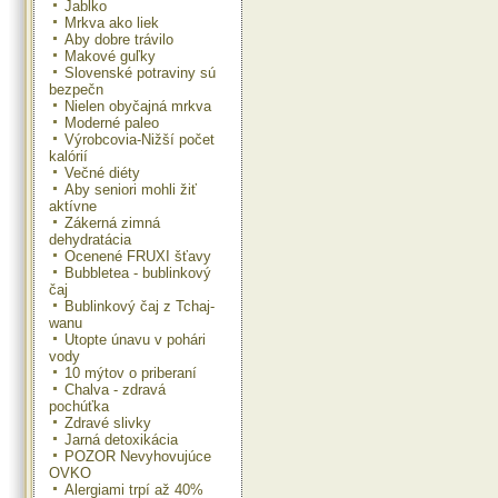
Jablko
Mrkva ako liek
Aby dobre trávilo
Makové guľky
Slovenské potraviny sú
bezpečn
Nielen obyčajná mrkva
Moderné paleo
Výrobcovia-Nižší počet
kalórií
Večné diéty
Aby seniori mohli žiť
aktívne
Zákerná zimná
dehydratácia
Ocenené FRUXI šťavy
Bubbletea - bublinkový
čaj
Bublinkový čaj z Tchaj-
wanu
Utopte únavu v pohári
vody
10 mýtov o priberaní
Chalva - zdravá
pochúťka
Zdravé slivky
Jarná detoxikácia
POZOR Nevyhovujúce
OVKO
Alergiami trpí až 40%