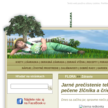
Tento web používa súbory cookies. Prehlia
KVETY
|
ZÁHRADKA
|
OKRASNÁ ZÁHRADA
|
ZDRAVÁ VÝŽIVA
|
RECEPTY
|
PORAD
NÁPOJE
|
ŽIVOTNÉ PROSTREDIE
|
ZAUJÍMAVOSTI
|
DOBRÉ RADY
|
GARDEN
Hľadať na stránkach
FLORA
>>
Zdravie
Jarné prečistenie te
pečene žlčníka a čri
Nájdete nás aj
Dnes sa začína jar, spravme niečo 
na FaceBook-u