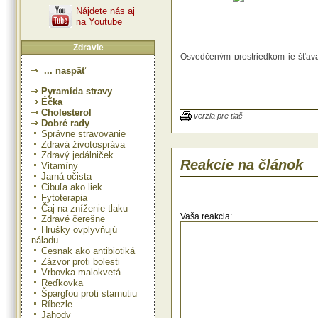
Nájdete nás aj
na Youtube
Zdravie
Osvedčeným prostriedkom je šťava
reďkovky. Na dosiahnutie účinku 
... naspäť
musí byť 100% prírodná. Dvadsaťd
kedy pijeme túto šťavu, zbaví telo
Pyramída stravy
obnoví harmonickú funkciu a
Éčka
organizmu.
Cholesterol
verzia pre tlač
Dobré rady
Správne stravovanie
Zdravá životospráva
Zdravý jedálniček
Reakcie na článok
Vitamíny
Jarná očista
Cibuľa ako liek
Fytoterapia
Čaj na zníženie tlaku
Vaša reakcia:
Zdravé čerešne
Hrušky ovplyvňujú
náladu
Cesnak ako antibiotiká
Zázvor proti bolesti
Vrbovka malokvetá
Reďkovka
Špargľou proti starnutiu
Ríbezle
Jahody