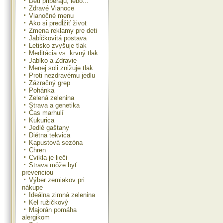
Deti priberajú, lebo...
Zdravé Vianoce
Vianočné menu
Ako si predĺžiť život
Zmena reklamy pre deti
Jabĺčkovitá postava
Letisko zvyšuje tlak
Meditácia vs. krvný tlak
Jablko a Zdravie
Menej soli znižuje tlak
Proti nezdravému jedlu
Zázračný grep
Pohánka
Zelená zelenina
Strava a genetika
Čas marhulí
Kukurica
Jedlé gaštany
Diétna tekvica
Kapustová sezóna
Chren
Cvikla je lieči
Strava môže byť
prevenciou
Výber zemiakov pri
nákupe
Ideálna zimná zelenina
Kel ružičkový
Majorán pomáha
alergikom