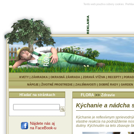
Tento web používa súbory cookies. Prehlia
KVETY
|
ZÁHRADKA
|
OKRASNÁ ZÁHRADA
|
ZDRAVÁ VÝŽIVA
|
RECEPTY
|
PORAD
NÁPOJE
|
ŽIVOTNÉ PROSTREDIE
|
ZAUJÍMAVOSTI
|
DOBRÉ RADY
|
GARDEN
Hľadať na stránkach
FLORA
>>
Zdravie
Kýchanie a nádcha s
Kýchanie je reflexívnym sprievodn
vlastne reakcia na podráždenie noso
Nájdete nás aj
dutiny. Kýchnutím sa telo zbavuje šk
na FaceBook-u