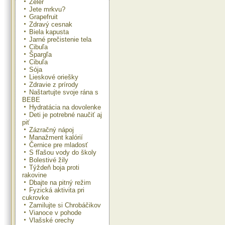
Zeler
Jete mrkvu?
Grapefruit
Zdravý cesnak
Biela kapusta
Jarné prečistenie tela
Cibuľa
Špargľa
Cibuľa
Sója
Lieskové oriešky
Zdravie z prírody
Naštartujte svoje rána s
BEBE
Hydratácia na dovolenke
Deti je potrebné naučiť aj
piť
Zázračný nápoj
Manažment kalórií
Černice pre mladosť
S fľašou vody do školy
Bolestivé žily
Týždeň boja proti
rakovine
Dbajte na pitný režim
Fyzická aktivita pri
cukrovke
Zamilujte si Chrobáčikov
Vianoce v pohode
Vlašské orechy