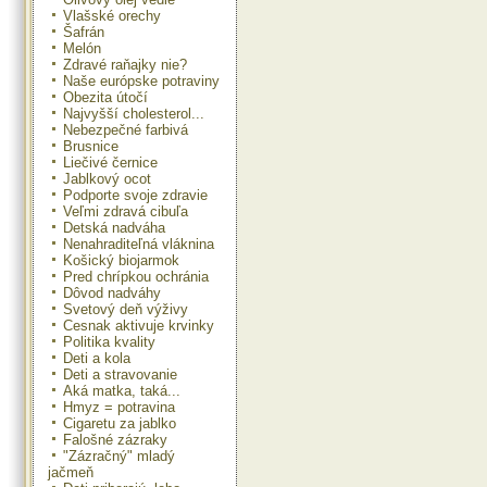
Vlašské orechy
Šafrán
Melón
Zdravé raňajky nie?
Naše európske potraviny
Obezita útočí
Najvyšší cholesterol...
Nebezpečné farbivá
Brusnice
Liečivé černice
Jablkový ocot
Podporte svoje zdravie
Veľmi zdravá cibuľa
Detská nadváha
Nenahraditeľná vláknina
Košický biojarmok
Pred chrípkou ochránia
Dôvod nadváhy
Svetový deň výživy
Cesnak aktivuje krvinky
Politika kvality
Deti a kola
Deti a stravovanie
Aká matka, taká...
Hmyz = potravina
Cigaretu za jablko
Falošné zázraky
"Zázračný" mladý
jačmeň