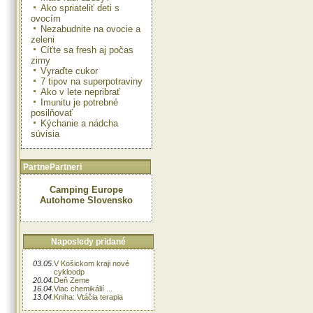
Ako spriateliť deti s
ovocím
Nezabudnite na ovocie a
zeleni
Cíťte sa fresh aj počas
zimy
Vyraďte cukor
7 tipov na superpotraviny
Ako v lete nepribrať
Imunitu je potrebné
posilňovať
Kýchanie a nádcha
súvisia
PartnePartneri
Camping Europe
Autohome Slovensko
Naposledy pridané
03.05.
V Košickom kraji nové
cykloodp
20.04.
Deň Zeme
16.04.
Viac chemikálií ...
13.04.
Kniha: Vtáčia terapia