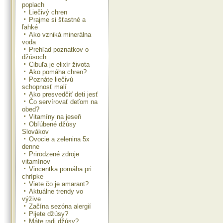
poplach
Liečivý chren
Prajme si šťastné a
ľahké
Ako vzniká minerálna
voda
Prehľad poznatkov o
džúsoch
Cibuľa je elixír života
Ako pomáha chren?
Poznáte liečivú
schopnosť malí
Ako presvedčiť deti jesť
Čo servírovať deťom na
obed?
Vitamíny na jeseň
Obľúbené džúsy
Slovákov
Ovocie a zelenina 5x
denne
Prirodzené zdroje
vitamínov
Vincentka pomáha pri
chrípke
Viete čo je amarant?
Aktuálne trendy vo
výžive
Začína sezóna alergií
Pijete džúsy?
Máte radi džúsy?