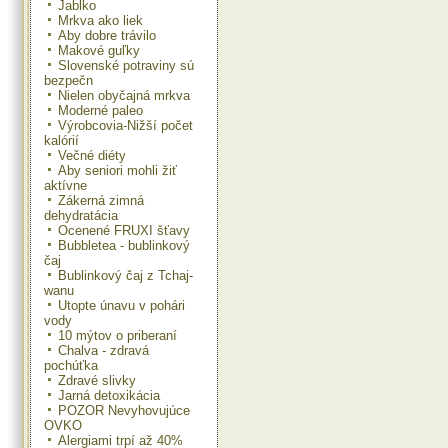
Jablko
Mrkva ako liek
Aby dobre trávilo
Makové guľky
Slovenské potraviny sú
bezpečn
Nielen obyčajná mrkva
Moderné paleo
Výrobcovia-Nižší počet
kalórií
Večné diéty
Aby seniori mohli žiť
aktívne
Zákerná zimná
dehydratácia
Ocenené FRUXI šťavy
Bubbletea - bublinkový
čaj
Bublinkový čaj z Tchaj-
wanu
Utopte únavu v pohári
vody
10 mýtov o priberaní
Chalva - zdravá
pochúťka
Zdravé slivky
Jarná detoxikácia
POZOR Nevyhovujúce
OVKO
Alergiami trpí až 40%