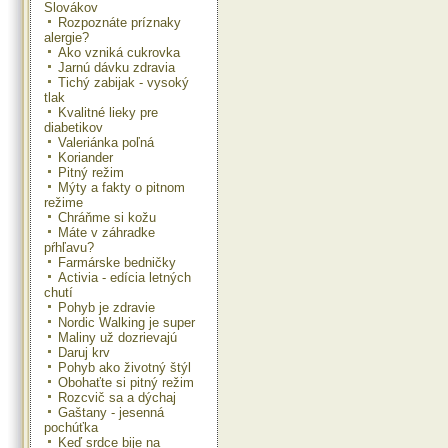
Slovákov
Rozpoznáte príznaky
alergie?
Ako vzniká cukrovka
Jarnú dávku zdravia
Tichý zabijak - vysoký
tlak
Kvalitné lieky pre
diabetikov
Valeriánka poľná
Koriander
Pitný režim
Mýty a fakty o pitnom
režime
Chráňme si kožu
Máte v záhradke
pŕhľavu?
Farmárske bedničky
Activia - edícia letných
chutí
Pohyb je zdravie
Nordic Walking je super
Maliny už dozrievajú
Daruj krv
Pohyb ako životný štýl
Obohaťte si pitný režim
Rozcvič sa a dýchaj
Gaštany - jesenná
pochúťka
Keď srdce bije na