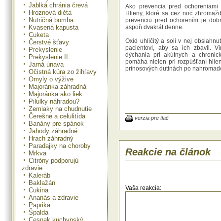
Jablká chránia črevá
Ako prevencia pred ochoreniami n
Hroznová diéta
Hlieny, ktoré sa cez noc zhromažd
Nutričná bomba
prevenciu pred ochorením je dobr
Kvasená kapusta
aspoň dvakrát denne.
Cuketa
Oxid uhličitý a soli v nej obsiah
Čerstvé šťavy
pacientovi, aby sa ich zbavil. V
Prekyslenie
dýchania pri akútnych a chronick
Prekyslenie II.
pomáha nielen pri rozpúšťaní hlien
Jarná únava
prínosových dutinách po nahromaden
Očistná kúra zo žihľavy
Omyly o výžive
Majoránka záhradná
Majoránka ako liek
Pilulky náhradou?
Zemiaky na chudnutie
Čerešne a celulitída
verzia pre tlač
Banány pre spánok
Jahody záhradné
Hrach záhradný
Paradajky na choroby
Reakcie na článok
Mrkva
Citróny podporujú
zdravie
Kaleráb
Baklažán
Vaša reakcia:
Cukina
Ananás a zdravie
Paprika
Špalda
Cesnak kuchynský