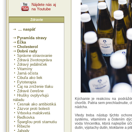
Nájdete nás aj
na Youtube
Zdravie
... naspäť
Pyramída stravy
Éčka
Cholesterol
Dobré rady
Správne stravovanie
Zdravá životospráva
Zdravý jedálniček
Vitamíny
Jarná očista
Cibuľa ako liek
Fytoterapia
Čaj na zníženie tlaku
Zdravé čerešne
Hrušky ovplyvňujú
Kýchanie je reakciou na podrážd
náladu
chorôb. Patria sem prechladnutie, ch
Cesnak ako antibiotiká
nádcha.
Zázvor proti bolesti
Vrbovka malokvetá
Vtedy treba nástup týchto ochor
Reďkovka
systému, vitamínmi a čistením dý
Špargľou proti starnutiu
voda Vincentka, ktorá najlepšie úč
Ríbezle
dutín, výplachy dutín, kloktanie a pit
Jahody