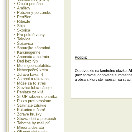
Cibuľa pomáha
Arašídy
Potraviny po záruke
Petržlen
Ríbezle
Sója
Škorica
Pre pekné vlasy
Tekvica
Šošovica
Saturejka záhradná
Karcinogénne
Anorexia a bulímia
Podpis:
Deti bez rýb
Meningoencefalitída
Nebezpečný krém
Odpovedzte na kontrolnú otázku:
A
Zdravá káva :-)
(bez správnej odpovede automat n
Alkohol a rakovina
a obsah, ktorý ste napísali, sa str
Môže za to stres
Slováci ľúbia nápoje
Peniaze za kilá
STOP rakovine prsníka
Pizza proti vráskam
Šťavnaté zdravie
Kukurica mňam!
Zdravé hrušky
Strava detí a prospech
Tehotné by mali piť
Mliečna desiata
Olivový olej vedie