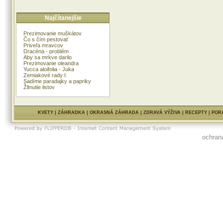
Najčítanejšie
Prezimovanie muškátov
Čo s čím pestovať
Priveľa mravcov
Dracéna - problém
Aby sa mrkve darilo
Prezimovanie oleandra
Yucca aloifolia - Juka
Zemiakové rady I.
Sadíme paradajky a papriky
Žltnutie listov
KVETY
|
ZÁHRADKA
|
OKRASNÁ ZÁHRADA
|
ZDRAVÁ VÝŽIVA
|
RECEPTY
|
POR
ochran