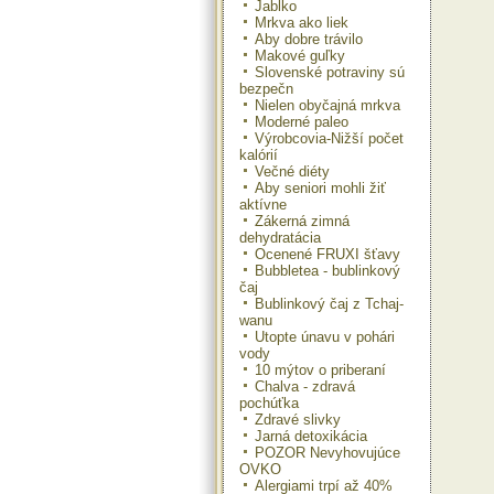
Jablko
Mrkva ako liek
Aby dobre trávilo
Makové guľky
Slovenské potraviny sú
bezpečn
Nielen obyčajná mrkva
Moderné paleo
Výrobcovia-Nižší počet
kalórií
Večné diéty
Aby seniori mohli žiť
aktívne
Zákerná zimná
dehydratácia
Ocenené FRUXI šťavy
Bubbletea - bublinkový
čaj
Bublinkový čaj z Tchaj-
wanu
Utopte únavu v pohári
vody
10 mýtov o priberaní
Chalva - zdravá
pochúťka
Zdravé slivky
Jarná detoxikácia
POZOR Nevyhovujúce
OVKO
Alergiami trpí až 40%