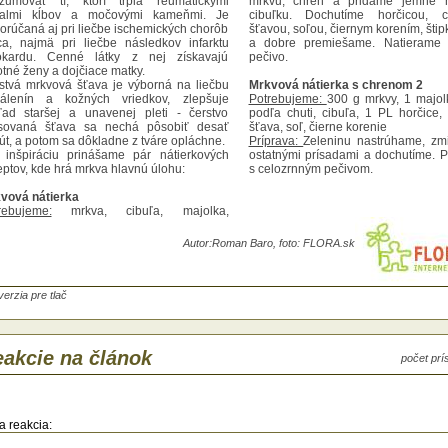
zumovať tí, ktorí trpia reumatickými
mrkvu, chren a pridáme jemne 
almi kĺbov a močovými kameňmi. Je
cibuľku. Dochutíme horčicou, ci
orúčaná aj pri liečbe ischemických chorôb
šťavou, soľou, čiernym korením, šti
ca, najmä pri liečbe následkov infarktu
a dobre premiešame. Natierame 
kardu. Cenné látky z nej získavajú
pečivo.
otné ženy a dojčiace matky.
stvá mrkvová šťava je výborná na liečbu
Mrkvová nátierka s chrenom 2
álenín a kožných vriedkov, zlepšuje
Potrebujeme:
300 g mrkvy, 1 majol
ľad staršej a unavenej pleti - čerstvo
podľa chuti, cibuľa, 1 PL horčice, 
isovaná šťava sa nechá pôsobiť desať
šťava, soľ, čierne korenie
út, a potom sa dôkladne z tváre opláchne.
Príprava:
Zeleninu nastrúhame, z
 inšpiráciu prinášame pár nátierkových
ostatnými prísadami a dochutíme.
eptov, kde hrá mrkva hlavnú úlohu:
s celozrnným pečivom.
vová nátierka
rebujeme:
mrkva, cibuľa, majolka,
ónová šťava, soľ, ml. čierne korenie
prava:
Surovú mrkvu nastrúhame,
Autor:
Roman Baro, foto: FLORA.sk
ešame s majolkou, nakrájanou cibuľou,
utíme citrónovou šťavou, osolíme,
dáme čierne korenie, podáváme na chlebe
retom maslom.
verzia pre tlač
vová nátierka na chlebíčky
rebujeme:
2 väčšie mrkvy, 1 cibuľa, 1-2
olky, 1 PL plnotučnej horčice, 1 PL nálevu
akcie na článok
počet pr
zaváraných uhoriek
prava:
Mrkvu nastrúhame na jemnom
uhadle, cibuľu nakrájame na jemno a
iešame so všetkými ostatnými
redienciami. Natierame na plátky sendviča
a reakcia:
retého maslom. Zdobíme plátkom rajčiny a