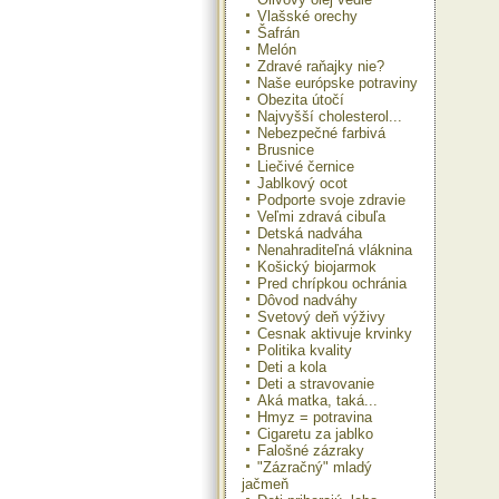
s c
Vlašské orechy
Šafrán
Melón
Zdravé raňajky nie?
Naše európske potraviny
Obezita útočí
Najvyšší cholesterol...
Nebezpečné farbivá
Brusnice
Liečivé černice
Jablkový ocot
Podporte svoje zdravie
Veľmi zdravá cibuľa
Detská nadváha
Nenahraditeľná vláknina
Košický biojarmok
Pred chrípkou ochránia
Dôvod nadváhy
Svetový deň výživy
Cesnak aktivuje krvinky
Politika kvality
Deti a kola
Deti a stravovanie
Aká matka, taká...
Hmyz = potravina
Cigaretu za jablko
Falošné zázraky
"Zázračný" mladý
jačmeň