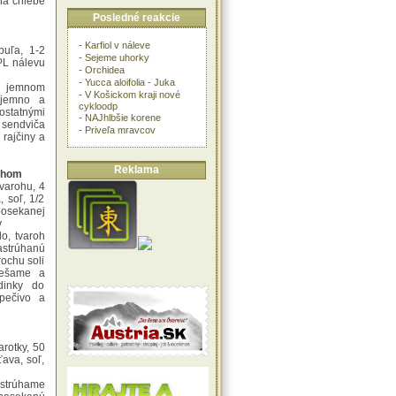
na chlebe
Posledné reakcie
-
Karfiol v náleve
buľa, 1-2
-
Sejeme uhorky
 PL nálevu
-
Orchidea
-
Yucca aloifolia - Juka
 jemnom
-
V Košickom kraji nové
 jemno a
cykloodp
tatnými
-
NAJhlbšie korene
 sendviča
-
Priveľa mravcov
rajčiny a
Reklama
rohom
tvarohu, 4
, soľ, 1/2
posekanej
y
o, tvaroh
astrúhanú
rochu soli
iešame a
dinky do
pečivo a
arotky, 50
ťava, soľ,
strúhame