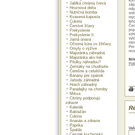
kon
Jablká chránia črevá
záp
Hroznová diéta
odp
Nutričná bomba
srd
Kvasená kapusta
myo
Cuketa
teh
Čerstvé šťavy
Čer
pop
Prekyslenie
vzh
Prekyslenie II.
vyl
Jarná únava
min
Očistná kúra zo žihľavy
Pre
Omyly o výžive
rec
Majoránka záhradná
Majoránka ako liek
Mrk
Pilulky náhradou?
Pot
Zemiaky na chudnutie
citr
Čerešne a celulitída
Prí
Banány pre spánok
zmi
Jahody záhradné
och
Hrach záhradný
pri
Paradajky na choroby
nat
Mrkva
Mrk
Citróny podporujú
Pot
zdravie
maj
Re
Kaleráb
zo 
Baklažán
Prí
Cukina
str
Ananás a zdravie
zm
Paprika
ing
Vaš
Špalda
nat
Cesnak kuchynský