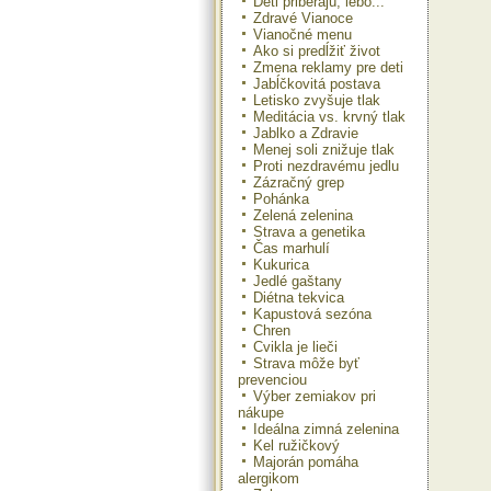
Deti priberajú, lebo...
Zdravé Vianoce
Vianočné menu
Ako si predĺžiť život
Zmena reklamy pre deti
Jabĺčkovitá postava
Letisko zvyšuje tlak
Meditácia vs. krvný tlak
Jablko a Zdravie
Menej soli znižuje tlak
Proti nezdravému jedlu
Zázračný grep
Pohánka
Zelená zelenina
Strava a genetika
Čas marhulí
Kukurica
Jedlé gaštany
Diétna tekvica
Kapustová sezóna
Chren
Cvikla je lieči
Strava môže byť
prevenciou
Výber zemiakov pri
nákupe
Ideálna zimná zelenina
Kel ružičkový
Majorán pomáha
alergikom