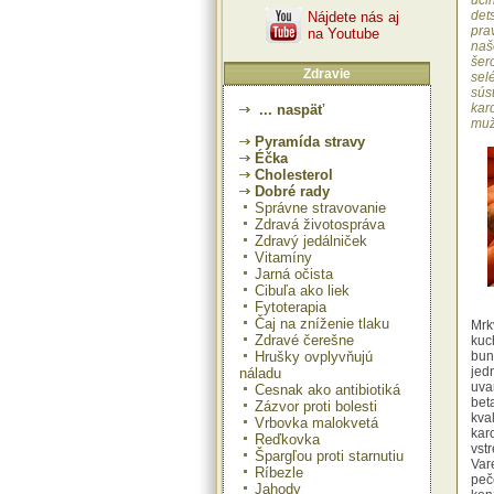
úči
dets
Nájdete nás aj
pra
na Youtube
naš
šer
Zdravie
sel
sús
kar
... naspäť
muž
Pyramída stravy
Éčka
Cholesterol
Dobré rady
Správne stravovanie
Zdravá životospráva
Zdravý jedálniček
Vitamíny
Jarná očista
Cibuľa ako liek
Fytoterapia
Čaj na zníženie tlaku
Mrk
Zdravé čerešne
kuc
Hrušky ovplyvňujú
bun
jed
náladu
uva
Cesnak ako antibiotiká
be
Zázvor proti bolesti
kva
Vrbovka malokvetá
kar
Reďkovka
vst
Špargľou proti starnutiu
Var
Ríbezle
peč
Jahody