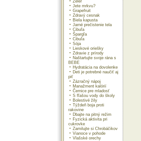
Zeler
Jete mrkvu?
Grapefruit
Zdravý cesnak
Biela kapusta
Jarné prečistenie tela
Cibuľa
Špargľa
Cibuľa
Sója
Lieskové oriešky
Zdravie z prírody
Naštartujte svoje rána s
BEBE
Hydratácia na dovolenke
Deti je potrebné naučiť aj
piť
Zázračný nápoj
Manažment kalórií
Černice pre mladosť
S fľašou vody do školy
Bolestivé žily
Týždeň boja proti
rakovine
Dbajte na pitný režim
Fyzická aktivita pri
cukrovke
Zamilujte si Chrobáčikov
Vianoce v pohode
Vlašské orechy