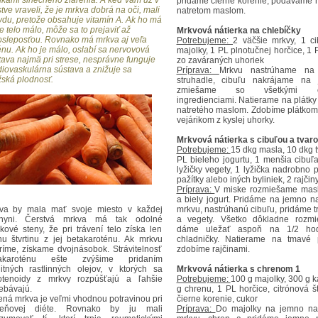
nkami slnečného žiarenia. A keď vám už v
pridáme čierne korenie, podáváme 
tve vraveli, že je mrkva dobrá na oči, mali
natretom maslom.
vdu, pretože obsahuje vitamín A. Ak ho má
e telo málo, môže sa to prejaviť až
Mrkvová nátierka na chlebíčky
osleposťou. Rovnako má mrkva aj veľa
Potrebujeme:
2 väčšie mrkvy, 1 ci
énu. Ak ho je málo, oslabí sa nervovová
majolky, 1 PL plnotučnej horčice, 1
tava najmä pri strese, nesprávne funguje
zo zaváraných uhoriek
diovaskulárna sústava a znižuje sa
Príprava:
Mrkvu nastrúhame na
ská plodnosť.
struhadle, cibuľu nakrájame na
zmiešame so všetkými os
ingredienciami. Natierame na plátky
natretého maslom. Zdobíme plátkom 
vejárikom z kyslej uhorky.
Mrkvová nátierka s cibuľou a tva
Potrebujeme:
15 dkg masla, 10 dkg 
PL bieleho jogurtu, 1 menšia cibuľa
lyžičky vegety, 1 lyžička nadrobno 
pažítky alebo iných byliniek, 2 rajčin
Príprava:
V miske rozmiešame masl
a biely jogurt. Pridáme na jemno n
va by mala mať svoje miesto v každej
mrkvu, nastrúhanú cibuľu, pridáme t
hyni. Čerstvá mrkva má tak odolné
a vegety. Všetko dôkladne rozm
kové steny, že pri trávení telo získa len
dáme uležať aspoň na 1/2 ho
nu štvrtinu z jej betakaroténu. Ak mrkvu
chladničky. Natierame na tmavé 
ríme, získame dvojnásobok. Strávitelnosť
zdobíme rajčinami.
takaroténu ešte zvýšime pridaním
litných rastlinných olejov, v ktorých sa
Mrkvová nátierka s chrenom 1
otenoidy z mrkvy rozpúšťajú a ľahšie
Potrebujeme:
100 g majolky, 300 g k
rebávajú.
g chrenu, 1 PL horčice, citrónová š
ená mrkva je veľmi vhodnou potravinou pri
čierne korenie, cukor
eňovej diéte. Rovnako by ju mali
Príprava:
Do majolky na jemno na