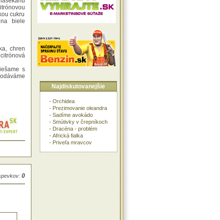
nasekanú
trónovou
pkou cukru
na biele
ka, chren
citrónová
miešame s
 Podáváme
Najdiskutovanejšie
-
Orchidea
-
Prezimovanie oleandra
-
Sadíme avokádo
-
Smútivky v črepníkoch
-
Dracéna - problém
-
Africká fialka
-
Priveľa mravcov
0
íspevkov: