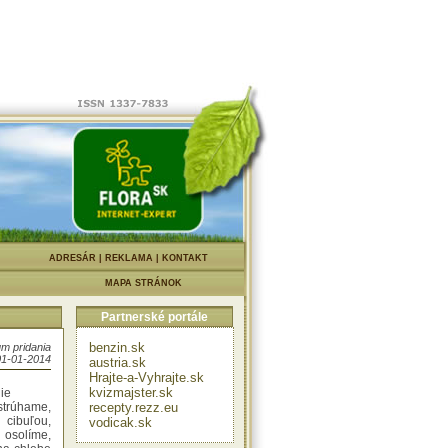
v každej
k odolné
získa len
 Ak mrkvu
vitelnosť
ridaním
torých sa
a ľahšie
vinou pri
 ju mali
atickými
eňmi. Je
ch chorôb
 infarktu
ískavajú
na liečbu
|
ADRESÁR
|
REKLAMA
|
KONTAKT
zlepšuje
- čerstvo
MAPA STRÁNOK
iť desať
opláchne.
Partnerské portále
ierkových
u:
benzin.sk
m pridania
01-01-2014
austria.sk
Hrajte-a-Vyhrajte.sk
ajolka,
kvizmajster.sk
ie
rúhame,
recepty.rezz.eu
 cibuľou,
vodicak.sk
osolíme,