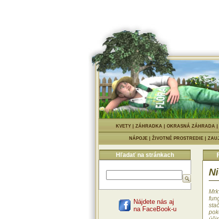
KVETY
|
ZÁHRADKA
|
OKRASNÁ ZÁHRADA
NÁPOJE
|
ŽIVOTNÉ PROSTREDIE
|
ZAU
Hľadať na stránkach
Ni
Mrkv
fun
Nájdete nás aj
sta
na FaceBook-u
pok