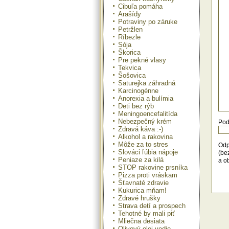
vejá
Cibuľa pomáha
Arašídy
Mrk
Potraviny po záruke
Pot
Petržlen
PL 
lyž
Ríbezle
paží
Sója
Prí
Škorica
a b
Pre pekné vlasy
mrk
Tekvica
a v
Šošovica
dám
Saturejka záhradná
chl
Karcinogénne
zdo
Anorexia a bulímia
Deti bez rýb
Mrk
Meningoencefalitída
Pot
Nebezpečný krém
g c
Pod
Zdravá káva :-)
čie
Alkohol a rakovina
Prí
mrk
Môže za to stres
Odp
cib
Slováci ľúbia nápoje
(be
šťa
Peniaze za kilá
a o
a d
STOP rakovine prsníka
peč
Pizza proti vráskam
Šťavnaté zdravie
Mrk
Kukurica mňam!
Pot
Zdravé hrušky
pod
Strava detí a prospech
šťav
Tehotné by mali piť
Prí
Mliečna desiata
ost
Olivový olej vedie