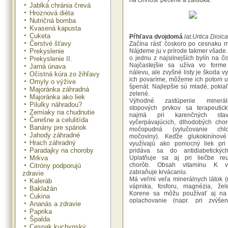
na činnosť pečene a žalúdka.
Jablká chránia črevá
Hroznová diéta
Nutričná bomba
Kvasená kapusta
Cuketa
Pŕhľava dvojdomá
lat.Urtica Dioica
Čerstvé šťavy
Začína rásť čoskoro po cesnaku 
Prekyslenie
Nájdeme ju v prírode takmer všade.
o jednu z najsilnejších bylín na čis
Prekyslenie II.
Najčastejšie sa užíva vo forme
Jarná únava
nálevu, ale zvyšné listy je škoda v
Očistná kúra zo žihľavy
ich povaríme, môžeme ich potom u
Omyly o výžive
špenát. Najlepšie sú mladé, pokia
Majoránka záhradná
zelené.
Majoránka ako liek
Výhodné zastúpenie minerá
Pilulky náhradou?
stopových prvkov sa terapeutick
Zemiaky na chudnutie
najmä pri karenčných sta
Čerešne a celulitída
vyčerpávajúcich, dlhodobých cho
Banány pre spánok
močopudná (vylučovanie chl
Jahody záhradné
močoviny). Keďže glukokinínové
Hrach záhradný
využívajú ako pomocný liek pri 
Paradajky na choroby
pridáva sa do antidiabetických
Mrkva
Uplatňuje sa aj pri liečbe reu
chorôb. Obsah vitamínu K v
Citróny podporujú
zabraňuje krvácaniu.
zdravie
Má veľmi veľa minerálnych látok (
Kaleráb
vápnika, fosforu, magnézia, žel
Baklažán
Korene sa môžu používať aj na
Cukina
oplachovanie (napr. pri zvýšen
Ananás a zdravie
kožného mazu). Spolu s listami sa 
Paprika
popri kauzálnej liečbe aj pri v
Špalda
vlasov.
Cesnak kuchynský