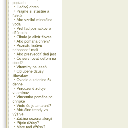
poplach
Liečivý chren
Prajme si šťastné a
ľahké
Ako vzniká minerálna
voda
Prehľad poznatkov o
džúsoch
Cibuľa je elixír života
Ako pomáha chren?
Poznáte liečivú
schopnosť malí
Ako presvedčiť deti jesť
Čo servírovať deťom na
obed?
Vitamíny na jeseň
Obľúbené džúsy
Slovákov
Ovocie a zelenina 5x
denne
Prirodzené zdroje
vitamínov
Vincentka pomáha pri
chrípke
Viete čo je amarant?
Aktuálne trendy vo
výžive
Začína sezóna alergií
Pijete džúsy?
Máte radi džúsy?