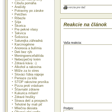
Cibuľa pomáha
Arašídy
Rastlina pri vnútornom užívaní (v 
verzia pre tlač
Potraviny po záruke
ako potravina) nemá vedľajšie
Petržlen
účinky. Preto sa môže použí
Ríbezle
pediatrickej a geriatrickej praxi.
Sója
Reakcie na článok
Škorica
Pre pekné vlasy
Tekvica
Púpava lekárska
lat.Taraxacum off
Šošovica
Takmer všade rastie i tretia zo 
Saturejka záhradná
Vaša reakcia:
byliniek, vhodných k jarným očistn
Karcinogénne
púpava. Najchutnejšie sú čerstvé ml
Anorexia a bulímia
ktoré môžeme použiť do šalátov,
Deti bez rýb
nátierok a inak. Púpavami je ok
Meningoencefalitída
možné významne posilniť funkci
Nebezpečný krém
ktorá má kľúčové postavenie pri d
Zdravá káva :-)
organizmu. Púpava totiž obsahuj
Alkohol a rakovina
množstvo vitamínov, hlavne C.
Môže za to stres
Touto kúrou sa organizmus vďaka
Slováci ľúbia nápoje
pôsobeniu všetkých liečivýc
Peniaze za kilá
obsiahnutých v púpave celkovo preč
sa škodlivín, najmä v pečeni a žlč
STOP rakovine prsníka
účinných látok púpavy povzbudzu
Pizza proti vráskam
výmenu bielkovín, hovorí sa doko
Šťavnaté zdravie
púpavovej kúre sa stanete novým
Kukurica mňam!
Okrem týchto účinkov pôsob
Zdravé hrušky
blahodárne na prekrvenie tkanív, 
Strava detí a prospech
pokladá za rastlinu, ktorá organiz
Tehotné by mali piť
osviežuje o oživuje.
Mliečna desiata
Podpis:
Horké látky (nepravé horčiny), 
Olivový olej vedie