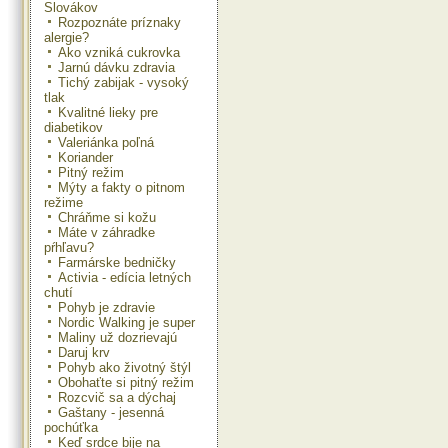
Slovákov
Rozpoznáte príznaky
alergie?
Ako vzniká cukrovka
Jarnú dávku zdravia
Tichý zabijak - vysoký
tlak
Kvalitné lieky pre
diabetikov
Valeriánka poľná
Koriander
Pitný režim
Mýty a fakty o pitnom
režime
Chráňme si kožu
Máte v záhradke
pŕhľavu?
Farmárske bedničky
Activia - edícia letných
chutí
Pohyb je zdravie
Nordic Walking je super
Maliny už dozrievajú
Daruj krv
Pohyb ako životný štýl
Obohaťte si pitný režim
Rozcvič sa a dýchaj
Gaštany - jesenná
pochúťka
Keď srdce bije na