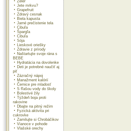
Zeler
Jete mrkvu?
Grapefruit
Zdravý cesnak
Biela kapusta
Jarné prečistenie tela
Cibuľa
Špargľa
Cibuľa
Sója
Lieskové oriešky
Zdravie z prírody
Naštartujte svoje rána s
BEBE
Hydratácia na dovolenke
Deti je potrebné naučiť aj
piť
Zázračný nápoj
Manažment kalórií
Černice pre mladosť
S fľašou vody do školy
Bolestivé žily
Týždeň boja proti
rakovine
Dbajte na pitný režim
Fyzická aktivita pri
cukrovke
Zamilujte si Chrobáčikov
Vianoce v pohode
Vlašské orechy