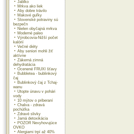
Jablko
Mrkva ako liek
Aby dobre trávilo
Makové guľky
Slovenské potraviny sú
bezpečn
Nielen obyčajná mrkva
Moderné paleo
Výrobcovia-Nižší počet
kalórií
Večné diéty
Aby seniori mohli žiť
aktívne
Zákerná zimná
dehydratácia
Ocenené FRUXI šťavy
Bubbletea - bublinkový
čaj
Bublinkový čaj z Tchaj-
wanu
Utopte únavu v pohári
vody
10 mýtov o priberaní
Chalva - zdravá
pochúťka
Zdravé slivky
Jarná detoxikácia
POZOR Nevyhovujúce
OVKO
Alergiami trpí až 40%