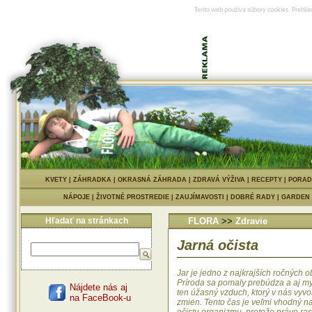
Tento web používa súbory cookies. Prehlia
KVETY
|
ZÁHRADKA
|
OKRASNÁ ZÁHRADA
|
ZDRAVÁ VÝŽIVA
|
RECEPTY
|
PORAD
NÁPOJE
|
ŽIVOTNÉ PROSTREDIE
|
ZAUJÍMAVOSTI
|
DOBRÉ RADY
|
GARDEN
Hľadať na stránkach
FLORA
>>
Zdravie
Jarná očista
Jar je jedno z najkrajších ročných o
Príroda sa pomaly prebúdza a aj my
Nájdete nás aj
ten úžasný vzduch, ktorý v nás vyvo
na FaceBook-u
zmien. Tento čas je veľmi vhodný n