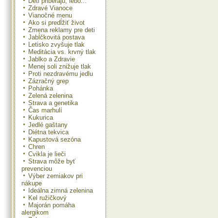
Deti priberajú, lebo...
Zdravé Vianoce
Vianočné menu
Ako si predĺžiť život
Zmena reklamy pre deti
Jabĺčkovitá postava
Letisko zvyšuje tlak
Meditácia vs. krvný tlak
Jablko a Zdravie
Menej soli znižuje tlak
Proti nezdravému jedlu
Zázračný grep
Pohánka
Zelená zelenina
Strava a genetika
Čas marhulí
Kukurica
Jedlé gaštany
Diétna tekvica
Kapustová sezóna
Chren
Cvikla je lieči
Strava môže byť
prevenciou
Výber zemiakov pri
nákupe
Ideálna zimná zelenina
Kel ružičkový
Majorán pomáha
alergikom