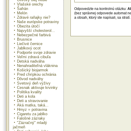
vylučovanie tráviacich enzýmov a 
Vlašské orechy
kyseliny, čím zlepšujú trávenie a z
Šafrán
Odpovedzte na kontrolnú otázku:
A
do jedenia. Preto sa podáva pri 
Melón
(bez správnej odpovede automat n
jedenia a zníženej tvorbe žalúdo
Zdravé raňajky nie?
spojenej so zlým trávením. 
a obsah, ktorý ste napísali, sa str
Naše európske potraviny
optimálnej fyziologickej tvorby žlč
jej prietok do dvanástnika a uvoľň
Obezita útočí
v žlčových cestách. Terapeuticky 
Najvyšší cholesterol...
pri pečeňových poruchách zapr
Nebezpečné farbivá
nedostatočnou činnosťou pe
Brusnice
parenchýmu, poškodeniach pe
Liečivé černice
buniek toxickými látkami, ale aj p
Jablkový ocot
pečene, tvorbe žlčových konk
Podporte svoje zdravie
dyskinézach žlčových ciest a pod.
Veľmi zdravá cibuľa
Púpava nemá nijaké vedľajšie
Detská nadváha
účinky.
Nenahraditeľná vláknina
Košický biojarmok
Pred chrípkou ochránia
Dôvod nadváhy
Jar má byť v kuchyni v znam
Svetový deň výživy
čerstvých byliniek, šalátov, klíčko
Cesnak aktivuje krvinky
šťavnatých surovín. Týchto nám n
Politika kvality
pribúdajúcimi jarnými dňami prír
stále viac. Samozrejme, že bylin
Deti a kola
trhať v čo najmenej znečistených o
Deti a stravovanie
Vyjdime si na dlhšiu jarnú prec
Aká matka, taká...
pohyb nám prospeje...
Hmyz = potravina
Cigaretu za jablko
Falošné zázraky
"Zázračný" mladý
jačmeň