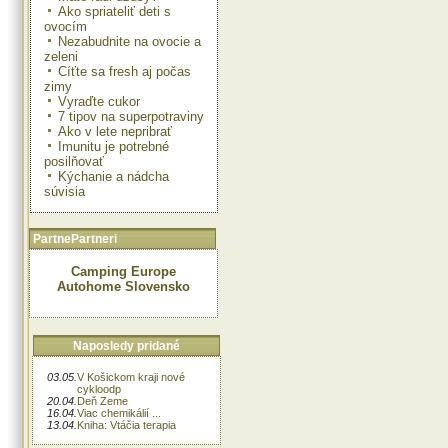
Ako spriateliť deti s
ovocím
Nezabudnite na ovocie a
zeleni
Cíťte sa fresh aj počas
zimy
Vyraďte cukor
7 tipov na superpotraviny
Ako v lete nepribrať
Imunitu je potrebné
posilňovať
Kýchanie a nádcha
súvisia
PartnePartneri
Camping Europe
Autohome Slovensko
Naposledy pridané
03.05.
V Košickom kraji nové
cykloodp
20.04.
Deň Zeme
16.04.
Viac chemikálií ...
13.04.
Kniha: Vtáčia terapia