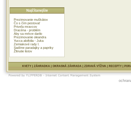
Najčítanejšie
Prezimovanie muškátov
Čo s čím pestovať
Priveľa mravcov
Dracéna - problém
Aby sa mrkve darilo
Prezimovanie oleandra
Yucca aloifolia - Juka
Zemiakové rady I.
Sadíme paradajky a papriky
Žltnutie listov
KVETY
|
ZÁHRADKA
|
OKRASNÁ ZÁHRADA
|
ZDRAVÁ VÝŽIVA
|
RECEPTY
|
POR
ochran