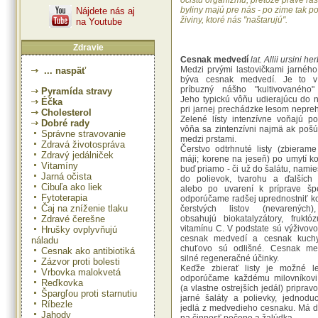
očistu organizmu, pretože práve ra
byliny majú pre nás - po zime tak p
Nájdete nás aj
živiny, ktoré nás "naštarujú".
na Youtube
Zdravie
Cesnak medvedí
lat. Allii ursini he
Medzi prvými lastovičkami jarného
... naspäť
býva cesnak medvedí. Je to v
príbuzný nášho "kultivovaného"
Pyramída stravy
Jeho typickú vôňu udierajúcu do n
Éčka
pri jarnej prechádzke lesom nepre
Cholesterol
Zelené lísty intenzívne voňajú p
Dobré rady
vôňa sa zintenzívni najmä ak pošú
Správne stravovanie
medzi prstami.
Zdravá životospráva
Čerstvo odtrhnuté listy (zbierame 
Zdravý jedálniček
máji; korene na jeseň) po umytí 
Vitamíny
buď priamo - či už do šalátu, namie
Jarná očista
do polievok, tvarohu a ďalších 
Cibuľa ako liek
alebo po uvarení k príprave šp
Fytoterapia
odporúčame radšej uprednostniť 
Čaj na zníženie tlaku
čerstvých listov (nevarených)
Zdravé čerešne
obsahujú biokatalyzátory, frukt
vitamínu С. V podstate sú výživovo
Hrušky ovplyvňujú
cesnak medvedí a cesnak kuchy
náladu
chuťovo sú odlišné. Cesnak m
Cesnak ako antibiotiká
silné regeneračné účinky.
Zázvor proti bolesti
Keďže zbierať listy je možné le
Vrbovka malokvetá
odporúčame každému milovníkovi 
Reďkovka
(a vlastne ostrejších jedál) priprav
Špargľou proti starnutiu
jarné šaláty a polievky, jednodu
Ríbezle
jedlá z medvedieho cesnaku. Má d
Jahody