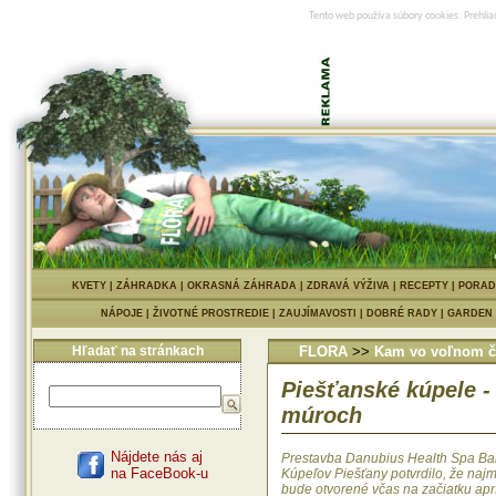
Tento web používa súbory cookies. Prehlia
KVETY
|
ZÁHRADKA
|
OKRASNÁ ZÁHRADA
|
ZDRAVÁ VÝŽIVA
|
RECEPTY
|
PORAD
NÁPOJE
|
ŽIVOTNÉ PROSTREDIE
|
ZAUJÍMAVOSTI
|
DOBRÉ RADY
|
GARDEN
Hľadať na stránkach
FLORA
>>
Kam vo voľnom č
Piešťanské kúpele -
múroch
Nájdete nás aj
Prestavba Danubius Health Spa Bal
na FaceBook-u
Kúpeľov Piešťany potvrdilo, že naj
bude otvorené včas na začiatku apr