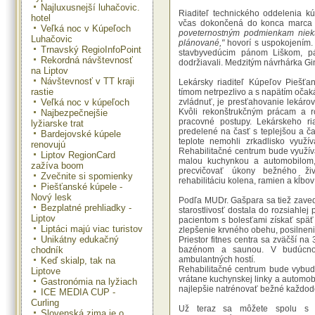
Najluxusnejší luhačovic.
Riaditeľ technického oddelenia k
hotel
včas dokončená do konca marca
Veľká noc v Kúpeľoch
poveternostným podmienkam niekt
Luhačovic
plánované,"
hovorí s uspokojením. 
Trnavský RegioInfoPoint
stavbyvedúcim pánom Liškom, pán
Rekordná návštevnosť
dodržiavali. Medzitým návrhárka Gi
na Liptov
Návštevnosť v TT kraji
Lekársky riaditeľ Kúpeľov Piešťa
rastie
tímom netrpezlivo a s napätím očaká
Veľká noc v kúpeľoch
zvládnuť, je presťahovanie lekáro
Kvôli rekonštrukčným prácam a r
Najbezpečnejšie
pracovné postupy. Lekárskeho ri
lyžiarske trat
predelené na časť s teplejšou a ča
Bardejovské kúpele
teplote nemohli zrkadlisko využí
renovujú
Rehabilitačné centrum bude využív
Liptov RegionCard
malou kuchynkou a automobilom, 
zažíva boom
precvičovať úkony bežného živo
Zvečnite si spomienky
rehabilitáciu kolena, ramien a kĺbo
Piešťanské kúpele -
Nový lesk
Podľa MUDr. Gašpara sa tiež zaved
Bezplatné prehliadky -
starostlivosť dostala do rozsiahle
Liptov
pacientom s bolesťami získať späť
Liptáci majú viac turistov
zlepšenie krvného obehu, posilneni
Unikátny edukačný
Priestor fitnes centra sa zväčší na
chodník
bazénom a saunou. V budúcnost
ambulantných hostí.
Keď skialp, tak na
Rehabilitačné centrum bude vybudo
Liptove
vrátane kuchynskej linky a automob
Gastronómia na lyžiach
najlepšie natrénovať bežné každod
ICE MEDIA CUP -
Curling
Už teraz sa môžete spolu s n
Slovenská zima je o