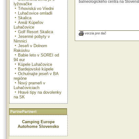
balneologického centra na Slovensku
lyžovačke
Trhoviská vo Viedni
Luhačovice omladli
Skalica
Areál Kúpeľov
Luhačovice
Golf Resort Skalica
verzia pre tlač
Jesenné pobyty v
Nimnici
Jeseň v Dolnom
Rakúsku
Babie leto v SOREI od
94 eur
Kúpele Luhačovice
Bardejovské kúpele
Ochutnajte jeseň v BA
regióne
Nový prameň v
Luhačoviciach
Hravé tipy na dovolenky
na SK
PartnePartneri
Camping Europe
Autohome Slovensko