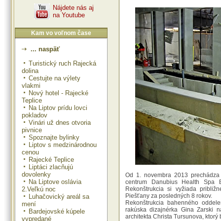
Nájdete nás aj
na Youtube
Kam vo voľnom čase
... naspäť
Turistický ruch Rajecká
dolina
Cestujte na výlety
vlakmi
Nový hotel - Rajecké
Teplice
Na Liptov prídu lovci
pokladov
Vinári už dnes otvoria
pivnice
Spoznajte bylinky
Liptov s medzinárodnou
cenou
Rajecké Teplice
Liptáci zlacňujú
dovolenky
Od 1. novembra 2013 prechádza o
Na Liptove oslávia
centrum Danubius Health Spa Ba
2.Veľkú noc
Rekonštrukcia si vyžiada približ
Piešťany za posledných 8 rokov.
Luhačovický areál sa
Rekonštrukcia bahenného oddele
mení
rakúska dizajnérka Gina Zarski na
Bardejovské kúpele
architekta Christa Tursunova, ktorý
vypredané