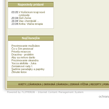
Naposledy pridané
03.05.
V Košickom kraji nové
cykloodp
20.04.
Deň Zeme
16.04.
Viac chemikálií ...
13.04.
Kniha: Vtáčia terapia
Najčítanejšie
Prezimovanie muškátov
Čo s čím pestovať
Priveľa mravcov
Dracéna - problém
Aby sa mrkve darilo
Prezimovanie oleandra
Yucca aloifolia - Juka
Zemiakové rady I.
Sadíme paradajky a papriky
Žltnutie listov
KVETY
|
ZÁHRADKA
|
OKRASNÁ ZÁHRADA
|
ZDRAVÁ VÝŽIVA
|
RECEPTY
|
POR
ochran