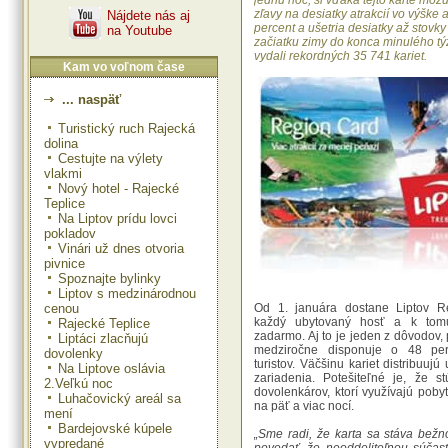
jednu noc, si vďaka tejto karte môžu
zľavy na desiatky atrakcií vo výške 
Nájdete nás aj
percent a ušetria desiatky až stovky
na Youtube
začiatku zimy do konca minulého t
vydali rekordných 35 741 kariet.
Kam vo voľnom čase
... naspäť
Turistický ruch Rajecká
dolina
Cestujte na výlety
vlakmi
Nový hotel - Rajecké
Teplice
Na Liptov prídu lovci
pokladov
Vinári už dnes otvoria
pivnice
Spoznajte bylinky
Liptov s medzinárodnou
cenou
Od 1. januára dostane Liptov R
každý ubytovaný hosť a k tom
Rajecké Teplice
zadarmo. Aj to je jeden z dôvodov,
Liptáci zlacňujú
medziročne disponuje o 48 per
dovolenky
turistov. Väčšinu kariet distribuujú
Na Liptove oslávia
zariadenia. Potešiteľné je, že s
2.Veľkú noc
dovolenkárov, ktorí využívajú poby
Luhačovický areál sa
na päť a viac nocí.
mení
Bardejovské kúpele
„Sme radi, že karta sa stáva bežn
vypredané