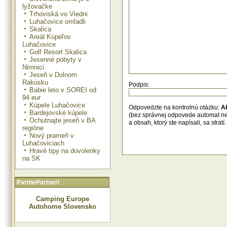
zábava. Nárast využitia hlásia z poži
lyžovačke
nákupného centra, ale aj z 
Trhoviská vo Viedni
reštaurácií a kolíb,“
dodáva Darina B
Luhačovice omladli
V slovenských podmienkach ide o
Skalica
projekt, ktorý sa nechal inšpirova
Areál Kúpeľov
destináciami. Je založený na s
Luhačovice
mestských úradov a orga
Golf Resort Skalica
destinačného manažmentu. Nové 
Jesenné pobyty v
motivujú ubytovateľov, aby poskyto
Nimnici
hosťom kartu zadarmo a zároveň 
Jeseň v Dolnom
mestským úradom daň z ubytovani
Rakúsku
Podpis:
to viesť k väčšej spokojnosti dovol
Babie leto v SOREI od
nárastu vybranej dane, čo vďaka d
94 eur
štátu v konečnom dôsledku prispeje
Kúpele Luhačovice
celého regiónu.
Odpovedzte na kontrolnú otázku:
A
Bardejovské kúpele
(bez správnej odpovede automat n
Ochutnajte jeseň v BA
Vidno, že Liptov RegionCard si
a obsah, ktorý ste napísali, sa str
regióne
našla miesto peňaženkách dovo
ktorí ju neváhajú využiť pri kaž
Nový prameň v
príležitosti. Niet divu, veď za tie 
Luhačoviciach
rozhodne oplatí.
Hravé tipy na dovolenky
na SK
PartnePartneri
Camping Europe
Autohome Slovensko