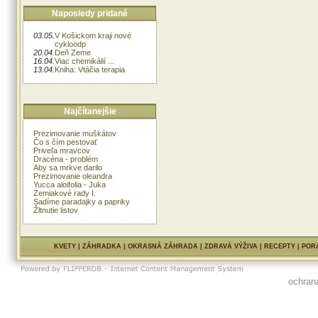
Naposledy pridané
03.05.
V Košickom kraji nové
cykloodp
20.04.
Deň Zeme
16.04.
Viac chemikálií ...
13.04.
Kniha: Vtáčia terapia
Najčítanejšie
Prezimovanie muškátov
Čo s čím pestovať
Priveľa mravcov
Dracéna - problém
Aby sa mrkve darilo
Prezimovanie oleandra
Yucca aloifolia - Juka
Zemiakové rady I.
Sadíme paradajky a papriky
Žltnutie listov
KVETY
|
ZÁHRADKA
|
OKRASNÁ ZÁHRADA
|
ZDRAVÁ VÝŽIVA
|
RECEPTY
|
POR
ochran