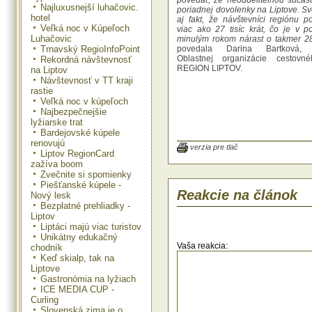
povedať, že neoddeliteľnou súčas
Najluxusnejší luhačovic.
poriadnej dovolenky na Liptove. Sv
hotel
aj fakt, že návštevníci regiónu p
Veľká noc v Kúpeľoch
viac ako 27 tisíc krát, čo je v p
Luhačovic
minulým rokom nárast o takmer 28
Trnavský RegioInfoPoint
povedala Darina Bartková, r
Oblastnej organizácie cestovn
Rekordná návštevnosť
REGION LIPTOV.
na Liptov
Návštevnosť v TT kraji
rastie
Veľká noc v kúpeľoch
Ak sa dovolenkári ubytujú na 
Najbezpečnejšie
využijú pobytový balík s Liptov Re
lyžiarske trat
elektronickým skipasom GOPAS
Bardejovské kúpele
takmer 90 eur pri 6 dňovom pobyte
renovujú
už u ubytovateľa získajú obe karty
verzia pre tlač
Liptov RegionCard
vankúš. Nemusia čakať v rade pri p
zažíva boom
skipas, ale si ho môžu nabiť
Zvečnite si spomienky
internet, podobne ako v šp
Piešťanské kúpele -
zahraničných strediskách.
Reakcie na článok
Nový lesk
Turisti najčastejšie použili zľavo
Bezplatné prehliadky -
lyžovačku v Jasnej, alebo pri
Liptov
akvaparkov GINO PARADISE a Tat
Liptáci majú viac turistov
Až 57 percentný nárast jej využ
Unikátny edukačný
zaznamenali aj v Kúpeľoch Lúč
Vaša reakcia:
chodník
lyžiarskom stredisku Malinô
Keď skialp, tak na
nepriaznivé podmienky počet a
Liptove
medziročne klesol o 61 perce
Gastronómia na lyžiach
rozbehnutej zimnej sezóny je príje
ICE MEDIA CUP -
že hostia si postupne zvykajú použ
Curling
aj na iné aktivity ako sú lyžovač
Slovenská zima je o