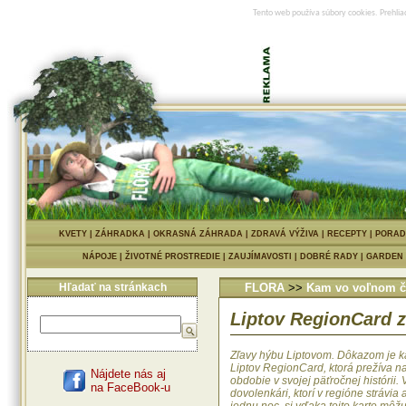
Tento web používa súbory cookies. Prehlia
KVETY
|
ZÁHRADKA
|
OKRASNÁ ZÁHRADA
|
ZDRAVÁ VÝŽIVA
|
RECEPTY
|
PORAD
NÁPOJE
|
ŽIVOTNÉ PROSTREDIE
|
ZAUJÍMAVOSTI
|
DOBRÉ RADY
|
GARDEN
Hľadať na stránkach
FLORA
>>
Kam vo voľnom č
Liptov RegionCard 
Zľavy hýbu Liptovom. Dôkazom je k
Liptov RegionCard, ktorá prežíva na
Nájdete nás aj
obdobie v svojej päťročnej histórii. 
na FaceBook-u
dovolenkári, ktorí v regióne strávia