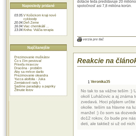
dotácie teda predstavuje 20 milióno
Naposledy pridané
spoločnosť asi 7,8 milióna korún.
03.05.
V Košickom kraji nové
cykloodp
20.04.
Deň Zeme
16.04.
Viac chemikálií ...
13.04.
Kniha: Vtáčia terapia
verzia pre tlač
Najčítanejšie
Prezimovanie muškátov
Reakcie na článo
Čo s čím pestovať
Priveľa mravcov
Dracéna - problém
Aby sa mrkve darilo
Prezimovanie oleandra
Yucca aloifolia - Juka
Veronika35
1
Zemiakové rady I.
Sadíme paradajky a papriky
Žltnutie listov
No tak to sa vážne teším :) U
okolí Luháčovic a aj známa 
zvedavá. Hoci pôjdem určite 
okolie. teším sa hlavne na l
manžel :) čo som sa dozvede
do12 rokov, čo bude pre nás
deti, ale taktiež si už od ni