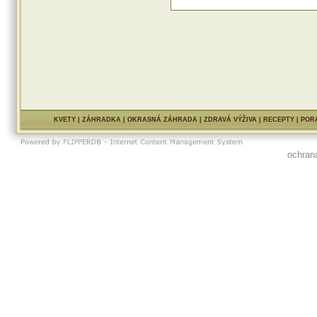
KVETY
|
ZÁHRADKA
|
OKRASNÁ ZÁHRADA
|
ZDRAVÁ VÝŽIVA
|
RECEPTY
|
POR
ochran