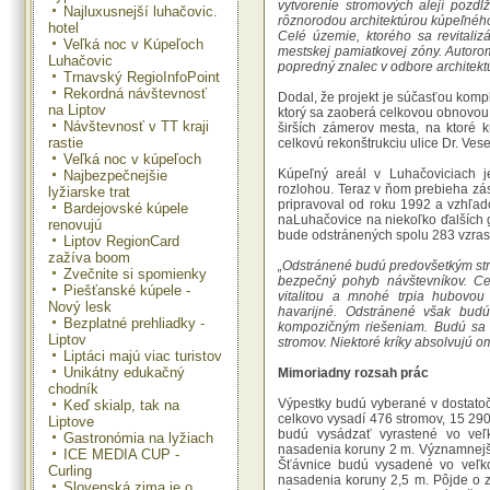
vytvorenie stromových alejí pozd
Najluxusnejší luhačovic.
rôznorodou architektúrou kúpeľného
hotel
Celé územie, ktorého sa revitaliz
Veľká noc v Kúpeľoch
mestskej pamiatkovej zóny. Autorom
Luhačovic
popredný znalec v odbore architekt
Trnavský RegioInfoPoint
Rekordná návštevnosť
Dodal, že projekt je súčasťou komp
na Liptov
ktorý sa zaoberá celkovou obnovou 
Návštevnosť v TT kraji
širších zámerov mesta, na ktoré 
rastie
celkovú rekonštrukciu ulice Dr. Ves
Veľká noc v kúpeľoch
Kúpeľný areál v Luhačoviciach j
Najbezpečnejšie
rozlohou. Teraz v ňom prebieha zá
lyžiarske trat
pripravoval od roku 1992 a vzhľad
Bardejovské kúpele
naLuhačovice na niekoľko ďalších g
renovujú
bude odstránených spolu 283 vzrast
Liptov RegionCard
zažíva boom
„Odstránené budú predovšetkým str
Zvečnite si spomienky
bezpečný pohyb návštevníkov. Cel
Piešťanské kúpele -
vitalitou a mnohé trpia hubovou 
Nový lesk
havarijné. Odstránené však bud
Bezplatné prehliadky -
kompozičným riešeniam. Budú sa v
Liptov
stromov. Niektoré kríky absolvujú 
Liptáci majú viac turistov
Unikátny edukačný
Mimoriadny rozsah prác
chodník
Výpestky budú vyberané v dostatoč
Keď skialp, tak na
celkovo vysadí 476 stromov, 15 290 k
Liptove
budú vysádzať vyrastené vo ve
Gastronómia na lyžiach
nasadenia koruny 2 m. Významnejšie
ICE MEDIA CUP -
Šťávnice budú vysadené vo veľk
Curling
nasadenia koruny 2,5 m. Pôjde o z
Slovenská zima je o