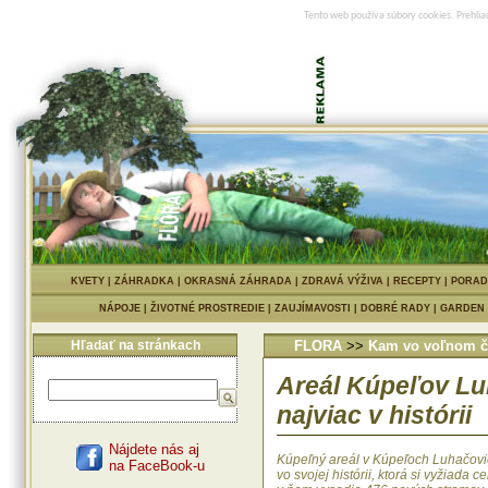
Tento web používa súbory cookies. Prehlia
KVETY
|
ZÁHRADKA
|
OKRASNÁ ZÁHRADA
|
ZDRAVÁ VÝŽIVA
|
RECEPTY
|
PORAD
NÁPOJE
|
ŽIVOTNÉ PROSTREDIE
|
ZAUJÍMAVOSTI
|
DOBRÉ RADY
|
GARDEN
Hľadať na stránkach
FLORA
>>
Kam vo voľnom č
Areál Kúpeľov Lu
najviac v histórii
Nájdete nás aj
Kúpeľný areál v Kúpeľoch Luhačovi
na FaceBook-u
vo svojej histórii, ktorá si vyžiada