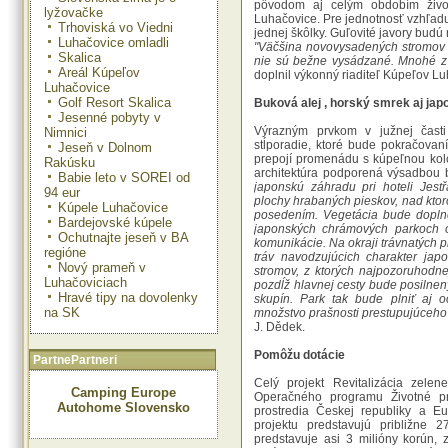
pôvodom aj celým obdobím život
lyžovačke
Luhačovice. Pre jednotnosť vzhľad
Trhoviská vo Viedni
jednej škôlky. Guľovité javory bud
Luhačovice omladli
"Väčšina novovysadených stromov a k
Skalica
nie sú bežne vysádzané. Mnohé z 
Areál Kúpeľov
doplnil výkonný riaditeľ Kúpeľov Luh
Luhačovice
Golf Resort Skalica
Buková alej , horský smrek aj ja
Jesenné pobyty v
Výrazným prvkom v južnej časti
Nimnici
stĺporadie, ktoré bude pokračovan
Jeseň v Dolnom
prepojí promenádu s kúpeľnou kolo
Rakúsku
architektúra podporená výsadbou 
Babie leto v SOREI od
japonskú záhradu pri hoteli Jest
94 eur
plochy hrabaných pieskov, nad kto
Kúpele Luhačovice
posedením. Vegetácia bude doplne
Bardejovské kúpele
japonských chrámových parkoch ob
Ochutnajte jeseň v BA
komunikácie. Na okraji trávnatých
regióne
tráv navodzujúcich charakter jap
Nový prameň v
stromov, z ktorých najpozoruhodne
Luhačoviciach
pozdĺž hlavnej cesty bude posilne
Hravé tipy na dovolenky
skupín. Park tak bude plniť aj o
na SK
množstvo prašnosti prestupujúceho
J. Dědek.
Pomôžu dotácie
PartnePartneri
Celý projekt Revitalizácia zele
Camping Europe
Operačného programu Životné pro
Autohome Slovensko
prostredia Českej republiky a E
projektu predstavujú približne 
predstavuje asi 3 milióny korún,