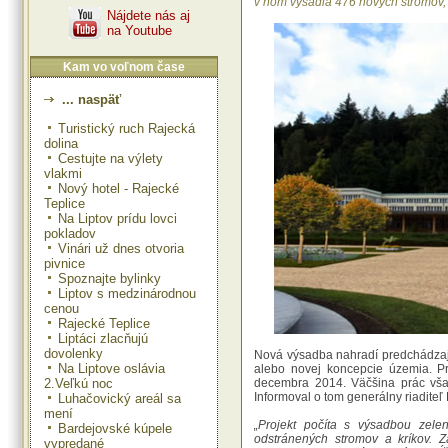
v ňom vysadia 476 nových stromov, 1
Nájdete nás aj
na Youtube
Kam vo voľnom čase
... naspäť
Turistický ruch Rajecká
dolina
Cestujte na výlety
vlakmi
Nový hotel - Rajecké
Teplice
Na Liptov prídu lovci
pokladov
Vinári už dnes otvoria
pivnice
Spoznajte bylinky
Liptov s medzinárodnou
cenou
Rajecké Teplice
Liptáci zlacňujú
dovolenky
Nová výsadba nahradí predchádzajú
Na Liptove oslávia
alebo novej koncepcie územia. P
2.Veľkú noc
decembra 2014. Väčšina prác vša
Informoval o tom generálny riadite
Luhačovický areál sa
mení
„Projekt počíta s výsadbou zelen
Bardejovské kúpele
odstránených stromov a kríkov. Z
vypredané