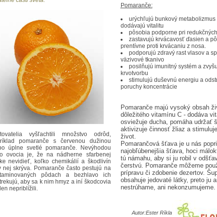
ateľné časti sveta.
Pomaranče:
urýchľujú bunkový metabolizmus
dodávajú vitalitu
pôsobia podporne pri redukčných
zastavujú krvácavosť ďasien a p
prentívne proti krvácaniu z nosa.
podporujú zdravý rast vlasov a s
väzivové tkanivo
posilňujú imunitný systém a zvyš
krvotvorbu
stimulujú duševnú energiu a odst
poruchy koncentrácie
Pomaranče majú vysoký obsah ži
dôležitého vitamínu C - dodáva vita
osviežuje ducha, pomáha udržať št
aktivizuje činnosť žliaz a stimuluj
tovatelia vyšľachtili množstvo odrôd,
život.
ríklad pomaranče s červenou dužinou
Pomarančová šťava je u nás popri 
bo úplne svetlé pomaranče. Nevýhodou
najobľúbenejšia šťava, hoci málok
to ovocia je, že na nádherne sfarbenej
tú námahu, aby si ju robil v odšťa
ke nevidieť, koľko chemikálií a škodlivín
čerstvú. Pomaranče môžeme použi
v nej skrýva. Pomaranče často pestujú na
prípravu či zdobenie dezertov. Šu
taminovaných pôdach a bezhlavo ich
obsahuje jedovaté látky, preto ju a
trekujú, aby sa k nim hmyz a iní škodcovia
nestrúhame, ani nekonzumujeme.
len nepriblížili.
Autor:
Ester Ríkla