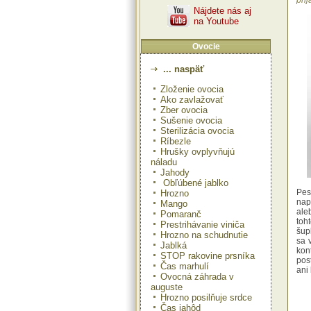
prij
Nájdete nás aj
na Youtube
Ovocie
... naspäť
Zloženie ovocia
Ako zavlažovať
Zber ovocia
Sušenie ovocia
Sterilizácia ovocia
Ríbezle
Hrušky ovplyvňujú
náladu
Jahody
Obľúbené jablko
Pes
Hrozno
nap
Mango
ale
Pomaranč
toh
Prestrihávanie viniča
šup
Hrozno na schudnutie
sa 
Jablká
kon
STOP rakovine prsníka
pos
Čas marhulí
ani 
Ovocná záhrada v
auguste
Hrozno posilňuje srdce
Čas jahôd