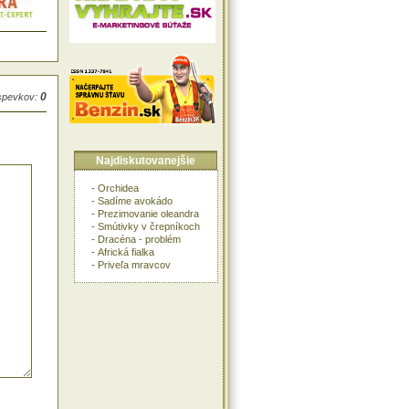
0
íspevkov:
Najdiskutovanejšie
-
Orchidea
-
Sadíme avokádo
-
Prezimovanie oleandra
-
Smútivky v črepníkoch
-
Dracéna - problém
-
Africká fialka
-
Priveľa mravcov