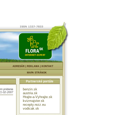
vo odrôd,
|
ADRESÁR
|
REKLAMA
|
KONTAKT
 dužinou
evýhodou
MAPA STRÁNOK
sfarbenej
škodlivín
Partnerské portále
estujú na
lavo ich
 škodcovia
benzin.sk
m pridania
21-02-2007
austria.sk
Hrajte-a-Vyhrajte.sk
kvizmajster.sk
recepty.rezz.eu
vodicak.sk