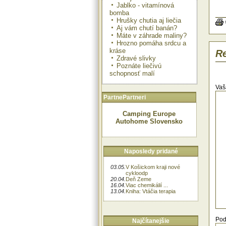
Jablko - vitamínová
bomba
Pom
Hrušky chutia aj liečia
Aj vám chutí banán?
Máte v záhrade maliny?
dodá
Hrozno pomáha srdcu a
kráse
Re
Zdravé slivky
pren
Poznáte liečivú
schopnosť malí
väz
Vaš
krv
PartnePartneri
por
Camping Europe
Autohome Slovensko
Pom
dôl
osv
akt
Naposledy pridané
živo
Pom
03.05.
V Košickom kraji nové
naj
cykloodp
tú 
20.04.
Deň Zeme
16.04.
Viac chemikálií ...
čer
13.04.
Kniha: Vtáčia terapia
prí
obs
nes
Pod
Najčítanejšie