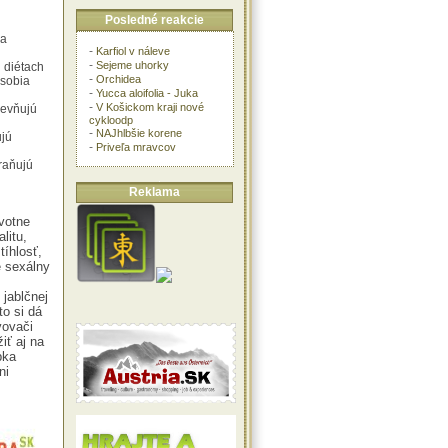
Posledné reakcie
 a
-
Karfiol v náleve
-
Sejeme uhorky
 diétach
-
Orchidea
ôsobia
-
Yucca aloifolia - Juka
-
V Košickom kraji nové
pevňujú
cykloodp
-
NAJhlbšie korene
ujú
-
Priveľa mravcov
raňujú
Reklama
votne
litu,
íhlosť,
e sexálny
jablčnej
to si dá
vovači
ť aj na
pka
ni