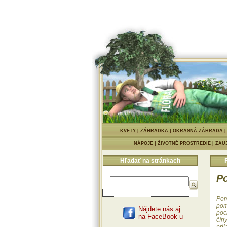
KVETY
|
ZÁHRADKA
|
OKRASNÁ ZÁHRADA
NÁPOJE
|
ŽIVOTNÉ PROSTREDIE
|
ZAU
Hľadať na stránkach
P
Pom
pom
Nájdete nás aj
poch
na FaceBook-u
číny