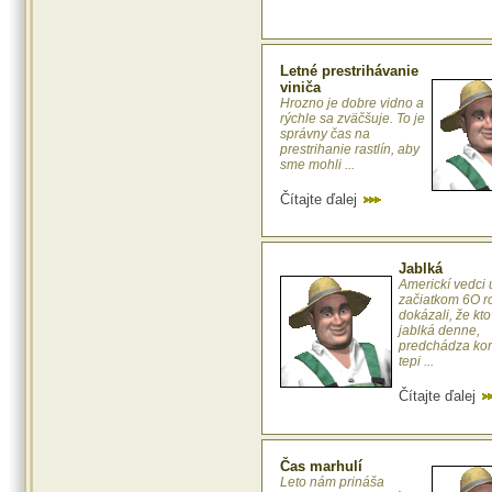
Letné prestrihávanie
viniča
Hrozno je dobre vidno a
rýchle sa zväčšuje. To je
správny čas na
prestrihanie rastlín, aby
sme mohli ...
Čítajte ďalej
Jablká
Americkí vedci 
začiatkom 6O r
dokázali, že kto
jablká denne,
predchádza kor
tepi ...
Čítajte ďalej
Čas marhulí
Leto nám prináša