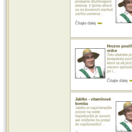
postupne dozrievajúce
dobroty. V týchto dňoch
sa na konároch marhulí
začína usmieva ...
Čítajte ďalej
Hrozno posil
srdce
Toto obdobie p
fantastickú poc
ktorá sa dá jesť,
viacero spôsob
pri t ...
Čítajte ďalej
Jablko - vitamínová
bomba
Jablko je najznámejšie
ovocie na svete.
Najzdravšie je surové,
ale môžeme ho pridať
do najrôznejších ...