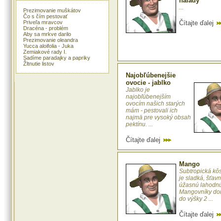
nálady
...
Prezimovanie muškátov
Čo s čím pestovať
Priveľa mravcov
Čítajte ďalej
Dracéna - problém
Aby sa mrkve darilo
Prezimovanie oleandra
Yucca aloifolia - Juka
Zemiakové rady I.
Sadíme paradajky a papriky
Žltnutie listov
Najobľúbenejšie
ovocie - jablko
Jablko je
najobľúbenejším
ovocím našich starých
mám - pestovali ich
najmä pre vysoký obsah
pektínu. ...
Čítajte ďalej
Mango
Subtropická kô
je sladká, šťav
úžasnú lahodnú
Mangovníky dor
do výšky 2 ...
Čítajte ďalej