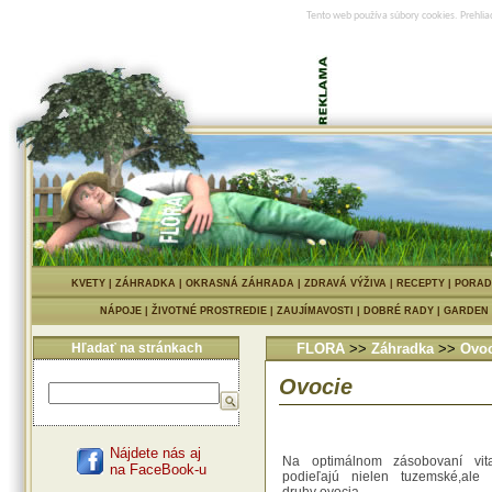
Tento web používa súbory cookies. Prehlia
KVETY
|
ZÁHRADKA
|
OKRASNÁ ZÁHRADA
|
ZDRAVÁ VÝŽIVA
|
RECEPTY
|
PORAD
NÁPOJE
|
ŽIVOTNÉ PROSTREDIE
|
ZAUJÍMAVOSTI
|
DOBRÉ RADY
|
GARDEN
Hľadať na stránkach
FLORA
>>
Záhradka
>>
Ovoc
Ovocie
Nájdete nás aj
Na optimálnom zásobovaní vit
na FaceBook-u
podieľajú nielen tuzemské,ale 