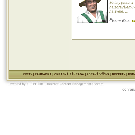
Maliny patria k
najzdravšiemu 
na svete. ...
Čítajte ďalej
KVETY
|
ZÁHRADKA
|
OKRASNÁ ZÁHRADA
|
ZDRAVÁ VÝŽIVA
|
RECEPTY
|
POR
ochran