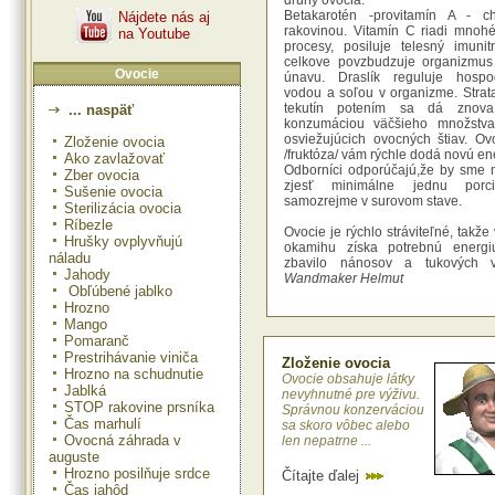
druhy ovocia.
Betakarotén -provitamín A - c
Nájdete nás aj
rakovinou. Vitamín C riadi mnoh
na Youtube
procesy, posiluje telesný imunit
celkove povzbudzuje organizmu
Ovocie
únavu. Draslík reguluje hospo
vodou a soľou v organizme. Strat
tekutín potením sa dá znova
... naspäť
konzumáciou väčšieho množstva
osviežujúcich ovocných štiav. Ov
Zloženie ovocia
/fruktóza/ vám rýchle dodá novú en
Ako zavlažovať
Odborníci odporúčajú,že by sme 
Zber ovocia
zjesť minimálne jednu porc
Sušenie ovocia
samozrejme v surovom stave.
Sterilizácia ovocia
Ríbezle
Ovocie je rýchlo stráviteľné, takže
Hrušky ovplyvňujú
okamihu získa potrebnú energi
náladu
zbavilo nánosov a tukových va
Jahody
Wandmaker Helmut
Obľúbené jablko
Hrozno
Mango
Pomaranč
Prestrihávanie viniča
Zloženie ovocia
Hrozno na schudnutie
Ovocie obsahuje látky
Jablká
nevyhnutné pre výživu.
STOP rakovine prsníka
Správnou konzerváciou
Čas marhulí
sa skoro vôbec alebo
Ovocná záhrada v
len nepatrne ...
auguste
Hrozno posilňuje srdce
Čítajte ďalej
Čas jahôd