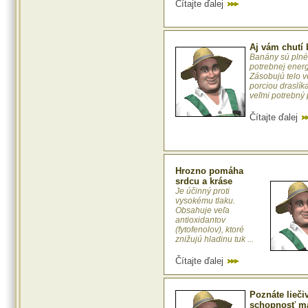
Čítajte ďalej
Aj vám chutí
Banány sú plné
potrebnej energ
Zásobujú telo v
porciou draslíka
veľmi potrebný p
Čítajte ďalej
Hrozno pomáha
srdcu a kráse
Je účinný proti
vysokému tlaku.
Obsahuje veľa
antioxidantov
(fytofenolov), ktoré
znižujú hladinu tuk ...
Čítajte ďalej
Poznáte lieči
schopnosť m