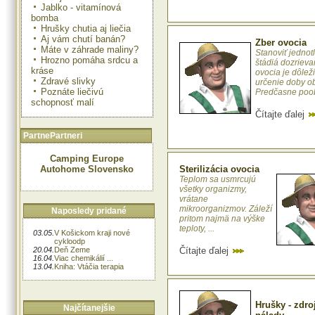
Jablko - vitamínová
bomba
Hrušky chutia aj liečia
Aj vám chutí banán?
Zber ovocia
Máte v záhrade maliny?
Stanoviť jednot
Hrozno pomáha srdcu a
štádiá dozrieva
kráse
ovocia je dôleži
Zdravé slivky
určenie doby o
Poznáte liečivú
Predčasne poob
schopnosť malí
Čítajte ďalej
PartnePartneri
Camping Europe
Autohome Slovensko
Sterilizácia ovocia
Teplom sa usmrcujú
všetky organizmy,
vrátane
mikroorganizmov. Záleží
Naposledy pridané
pritom najmä na výške
teploty, ...
03.05.
V Košickom kraji nové
cykloodp
20.04.
Deň Zeme
Čítajte ďalej
16.04.
Viac chemikálií ...
13.04.
Kniha: Vtáčia terapia
Hrušky - zdro
Najčítanejšie