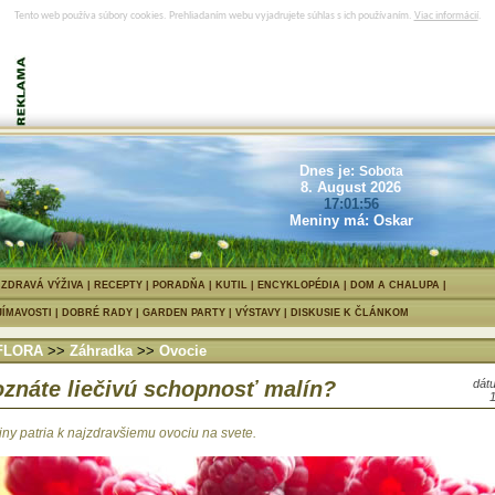
Tento web používa súbory cookies. Prehliadaním webu vyjadrujete súhlas s ich používaním.
Viac informácií
.
Dnes je:
Sobota
8. August 2026
17:01:56
Meniny má: Oskar
|
ZDRAVÁ VÝŽIVA
|
RECEPTY
|
PORADŇA
|
KUTIL
|
ENCYKLOPÉDIA
|
DOM A CHALUPA
JÍMAVOSTI
|
DOBRÉ RADY
|
GARDEN PARTY
|
VÝSTAVY
|
DISKUSIE K ČLÁNKOM
FLORA
>>
Záhradka
>>
Ovocie
znáte liečivú schopnosť malín?
dátu
iny patria k najzdravšiemu ovociu na svete.