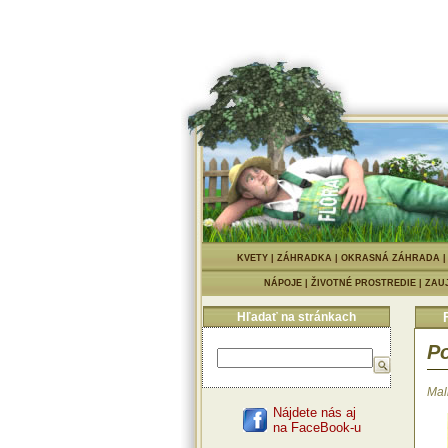
KVETY
|
ZÁHRADKA
|
OKRASNÁ ZÁHRADA
NÁPOJE
|
ŽIVOTNÉ PROSTREDIE
|
ZAU
Hľadať na stránkach
Po
Mal
Nájdete nás aj
na FaceBook-u