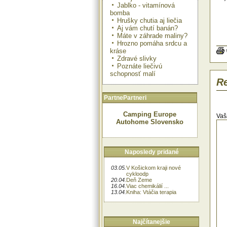
Jablko - vitamínová
bomba
Hrušky chutia aj liečia
Aj vám chutí banán?
Máte v záhrade maliny?
Hrozno pomáha srdcu a
kráse
Zdravé slivky
Poznáte liečivú
schopnosť malí
Re
PartnePartneri
Camping Europe
Vaš
Autohome Slovensko
Naposledy pridané
03.05.
V Košickom kraji nové
cykloodp
20.04.
Deň Zeme
16.04.
Viac chemikálií ...
13.04.
Kniha: Vtáčia terapia
Najčítanejšie