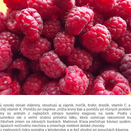
ú vysoký obsah vlákniny, obsahujú aj vápnik, horčík, fosfor, draslík, vitamín C a
ežitý vitamín K. Pomôžu pri migréne ,znížia krvný tlak a pomôžu pri rôznych problé
iny sú jedným z najlepších zdrojov kyseliny elagovej na svete. Podľa v
kumníkov ide o veľmi sľubnú prírodnú látku, ktorá usmrcuje rakovinové b
chkoľvek zmien na zdravých bunkách. Malinová šťava prečisťuje tráviaci systé
 zápaloch močového mechúra a zmierňuje niektoré detské choroby.
 z malinových listov pomáha v tehotenstve a je tiež vhodný pri poruchách trávenia.