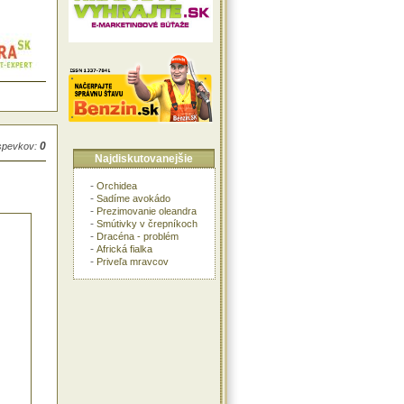
0
íspevkov:
Najdiskutovanejšie
-
Orchidea
-
Sadíme avokádo
-
Prezimovanie oleandra
-
Smútivky v črepníkoch
-
Dracéna - problém
-
Africká fialka
-
Priveľa mravcov