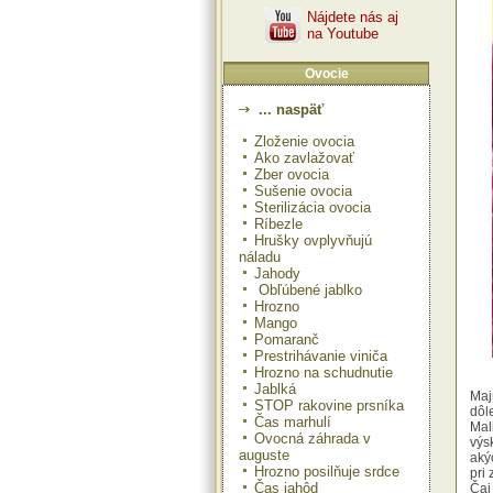
Nájdete nás aj
na Youtube
Ovocie
... naspäť
Zloženie ovocia
Ako zavlažovať
Zber ovocia
Sušenie ovocia
Sterilizácia ovocia
Ríbezle
Hrušky ovplyvňujú
náladu
Jahody
Obľúbené jablko
Hrozno
Mango
Pomaranč
Prestrihávanie viniča
Hrozno na schudnutie
Jablká
Maj
STOP rakovine prsníka
dôl
Čas marhulí
Mal
Ovocná záhrada v
výs
auguste
aký
Hrozno posilňuje srdce
pri
Čas jahôd
Čaj