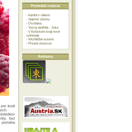
Posledné reakcie
-
Karfiol v náleve
-
Sejeme uhorky
-
Orchidea
-
Yucca aloifolia - Juka
-
V Košickom kraji nové
cykloodp
-
NAJhlbšie korene
-
Priveľa mravcov
Reklama
 pre kosti
moch.
ýsledkov
unky, bez
m, pomáha