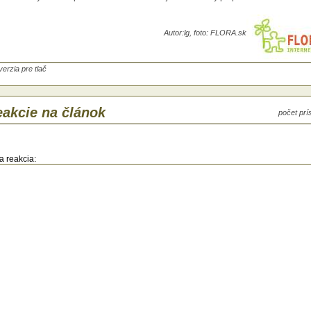
Autor:
lg, foto: FLORA.sk
verzia pre tlač
akcie na článok
počet pr
a reakcia: