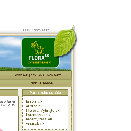
|
ADRESÁR
|
REKLAMA
|
KONTAKT
MAPA STRÁNOK
Partnerské portále
benzin.sk
m pridania
13-07-2015
austria.sk
Hrajte-a-Vyhrajte.sk
kvizmajster.sk
recepty.rezz.eu
vodicak.sk