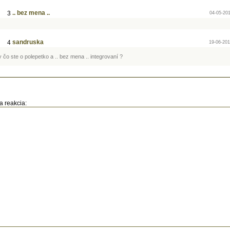
.. bez mena ..
3
04-05-201
sandruska
4
19-06-201
y čo ste o polepetko a .. bez mena .. integrovaní ?
a reakcia: