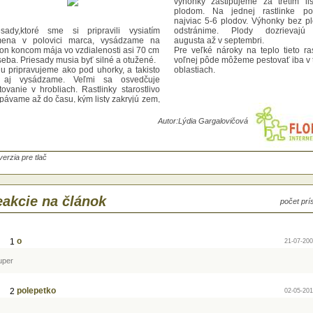
výhonky zaštipujeme za tretím l
plodom. Na jednej rastlinke p
najviac 5-6 plodov. Výhonky bez pl
esady,ktoré sme si pripravili vysiatím
odstránime. Plody dozrievaj
ena v polovici marca, vysádzame na
augusta až v septembri.
on koncom mája vo vzdialenosti asi 70 cm
Pre veľké nároky na teplo tieto ras
seba. Priesady musia byť silné a otužené.
voľnej pôde môžeme pestovať iba v t
u pripravujeme ako pod uhorky, a takisto
oblastiach.
 aj vysádzame. Veľmi sa osvedčuje
tovanie v hrobliach. Rastlinky starostlivo
pávame až do času, kým listy zakryjú zem,
om už burina nerastie.
tretím normálnym listom zaštipujeme
Autor:
Lýdia Gargalovičová
ovnakých dôvodov ako pri uhorkách
ase,keď rastlina dosiahne piaty list. Bočné
onky zaštipujeme za tretím listom nad
dom. Na jednej rastlinke ponecháme
verzia pre tlač
viac 5-6 plodov. Výhonky bez plodov tiež
tránime. Plody dozrievajú koncom
usta až v septembri.
 veľké nároky na teplo tieto rastlinky vo
akcie na článok
počet pr
nej pôde môžeme pestovať iba v teplejších
stiach.
o
1
21-07-200
uper
polepetko
2
02-05-201