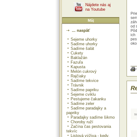
Nájdete nás aj
na Youtube
Pri
sem
Máj
záh
od 
... naspäť
Pôd
ich
Sejeme uhorky
pes
oko
Sadíme uhorky
pot
Sadíme šalát
Za 
Cukety
z r
Baklažán
v č
Fazuľa
výh
Kapusta
plo
Melón cukrový
naj
Rajčiaky
ods
Sadíme tekvice
aug
Trávnik
Pre
Re
Sadíme papriku
voľ
Sejeme cviklu
obla
Pestujeme čakanku
Sadíme zeler
Sadíme paradajky a
papriky
s
Paradajky sadíme šikmo
Choroby ruží
Začína čas pestovania
tekvíc
Listová výživa - kedy,