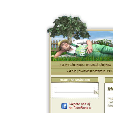
KVETY
|
ZÁHRADKA
|
OKRASNÁ ZÁHRADA
NÁPOJE
|
ŽIVOTNÉ PROSTREDIE
|
ZAU
Hľadať na stránkach
M
Pod
mel
Nájdete nás aj
čer
na FaceBook-u