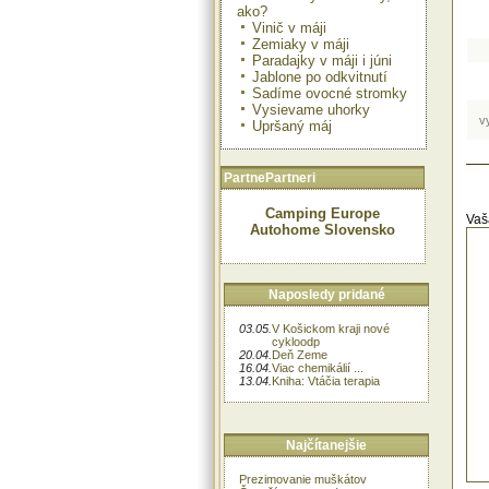
ako?
Vinič v máji
Zemiaky v máji
Paradajky v máji i júni
Jablone po odkvitnutí
Sadíme ovocné stromky
Vysievame uhorky
v
Upršaný máj
PartnePartneri
Camping Europe
Vaš
Autohome Slovensko
Naposledy pridané
03.05.
V Košickom kraji nové
cykloodp
20.04.
Deň Zeme
16.04.
Viac chemikálií ...
13.04.
Kniha: Vtáčia terapia
Najčítanejšie
Prezimovanie muškátov