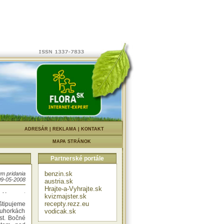
é žlté
o vnútri
é dyne.
|
ADRESÁR
|
REKLAMA
|
KONTAKT
 vysiatím
MAPA STRÁNOK
dzame na
asi 70 cm
Partnerské portále
 otužené.
a takisto
benzin.sk
m pridania
svedčuje
09-05-2008
austria.sk
tarostlivo
Hrajte-a-Vyhrajte.sk
ryjú zem,
kvizmajster.sk
recepty.rezz.eu
tipujeme
uhorkách
vodicak.sk
ist. Bočné