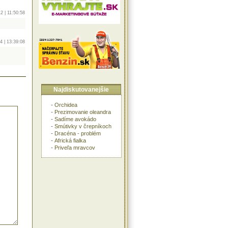
2 | 11:50:58
4 | 13:39:08
Najdiskutovanejšie
-
Orchidea
-
Prezimovanie oleandra
-
Sadíme avokádo
-
Smútivky v črepníkoch
-
Dracéna - problém
-
Africká fialka
-
Priveľa mravcov