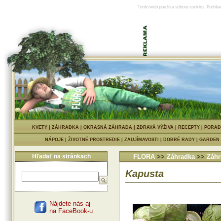
Tento web používa súbory cookies. Prehlia
KVETY
|
ZÁHRADKA
|
OKRASNÁ ZÁHRADA
|
ZDRAVÁ VÝŽIVA
|
RECEPTY
|
PORAD
NÁPOJE
|
ŽIVOTNÉ PROSTREDIE
|
ZAUJÍMAVOSTI
|
DOBRÉ RADY
|
GARDEN
Hľadať na stránkach
FLORA
>>
Záhradka
>>
Záhr
Kapusta
Nájdete nás aj
na FaceBook-u