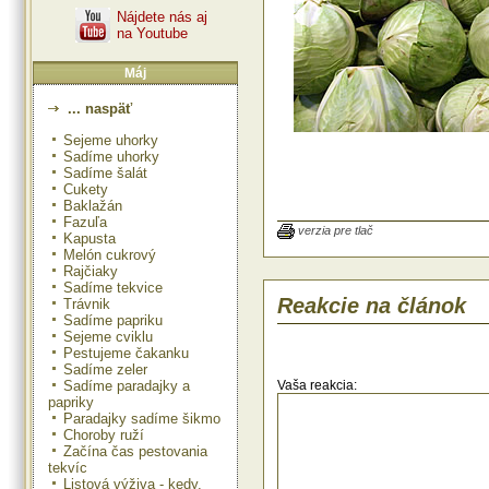
Nájdete nás aj
na Youtube
Máj
... naspäť
Sejeme uhorky
Sadíme uhorky
Priesady skorých sort, ktoré sme 
Sadíme šalát
debničiek v polovici marca, dávam
Cukety
začiatkom mája na spon 40 x 40 cm
Baklažán
starostlivo okopávame, podľ
Fazuľa
prihŕňame.
verzia pre tlač
Kapusta
Hojne zavlažujeme najmä v druhej
Melón cukrový
vývoja, aby sa hlávky dobre silno
Rajčiaky
Skoré odrody môžeme zberať už 
Sadíme tekvice
leta.
Reakcie na článok
Trávnik
Kapusta sa pestuje prvý rok
Sadíme papriku
jesennom vyhnojení maštalným hn
Sejeme cviklu
Pestujeme čakanku
Sadíme zeler
Sadíme paradajky a
Vaša reakcia:
papriky
Paradajky sadíme šikmo
Choroby ruží
Začína čas pestovania
tekvíc
Listová výživa - kedy,