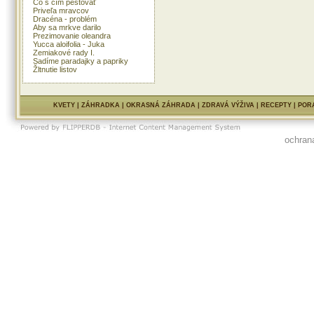
Čo s čím pestovať
Priveľa mravcov
Dracéna - problém
Aby sa mrkve darilo
Prezimovanie oleandra
Yucca aloifolia - Juka
Zemiakové rady I.
Sadíme paradajky a papriky
Žltnutie listov
KVETY
|
ZÁHRADKA
|
OKRASNÁ ZÁHRADA
|
ZDRAVÁ VÝŽIVA
|
RECEPTY
|
POR
ochran