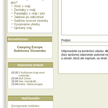
ako?
Vinič v máji
Zemiaky v máji
Paradajky v máji i júni
Jablone po odkvitnutí
Sadíme ovocné stromky
Vysievame uhorky
Upršaný máj
PartnePartneri
Podpis:
Camping Europe
Autohome Slovensko
Odpovedzte na kontrolnú otázku:
A
(bez správnej odpovede automat n
a obsah, ktorý ste napísali, sa str
Naposledy pridané
03.05.
V Košickom kraji nové
cykloodp
20.04.
Deň Zeme
16.04.
Viac chemikálií ...
13.04.
Kniha: Vtáčia terapia
Najčítanejšie
Prezimovanie muškátov