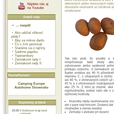
alebo nerezovou škrabkou a variť v
sklenených alebo nerezových nádo
Nájdete nás aj
Absolútne nevhodné sú hliníkové a
na Youtube
smaltované.
Dobré rady
... naspäť
Ako udržať vlhkosť
pôdy?
Aby sa mrkve darilo
Čo s čím pestovať
Staráme sa o rajčiny
Sadíme papriku
Topinambury
Tak isto platí, že prudký a k
Zemiakové rady I.
nespôsobuje také straty ak
Zemiakové rady II.
zahrievanie alebo opätovné prihr
prístupu vzduchu. V zemiakoch u
šupke zostáva asi 90 % pôvodné
PartnePartneri
vitamínu C, v ošúpaných a rýchlo
asi 80 %, v ohrievaných celých už
Camping Europe
45 % a v ohrievaných rozkrájanýc
ako 25 %. Z toho je zrejmé, aká
Autohome Slovensko
najvhodnejšia, pokiaľ nám ide o 
výživovej hodnoty.
Hranolky nikdy neohrievame zno
Naposledy pridané
ale v pare nad hrncom. Zostanú tak
chutnejšie a menej mastné.
03.05.
V Košickom kraji nové
Zemiaky v alobale pri dusení
cykloodp