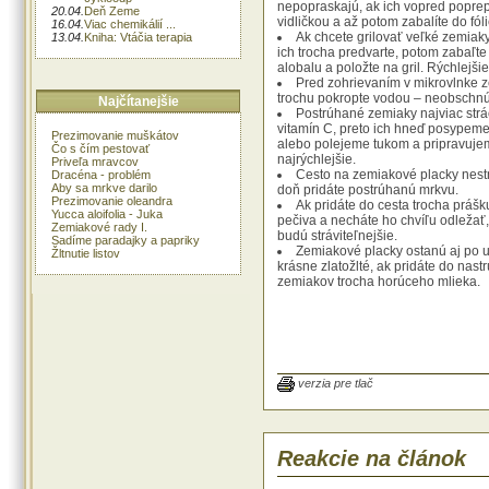
nepopraskajú, ak ich vopred poprep
20.04.
Deň Zeme
vidličkou a až potom zabalíte do fóli
16.04.
Viac chemikálií ...
Ak chcete grilovať veľké zemiaky
13.04.
Kniha: Vtáčia terapia
ich trocha predvarte, potom zabaľte
alobalu a položte na gril. Rýchlejš
Pred zohrievaním v mikrovlnke 
trochu pokropte vodou – neobschnú
Najčítanejšie
Postrúhané zemiaky najviac strá
vitamín C, preto ich hneď posypem
Prezimovanie muškátov
alebo polejeme tukom a pripravuje
Čo s čím pestovať
najrýchlejšie.
Priveľa mravcov
Cesto na zemiakové placky nes
Dracéna - problém
Aby sa mrkve darilo
doň pridáte postrúhanú mrkvu.
Prezimovanie oleandra
Ak pridáte do cesta trocha prášk
Yucca aloifolia - Juka
pečiva a necháte ho chvíľu odležať,
Zemiakové rady I.
budú stráviteľnejšie.
Sadíme paradajky a papriky
Zemiakové placky ostanú aj po 
Žltnutie listov
krásne zlatožlté, ak pridáte do nas
zemiakov trocha horúceho mlieka.
Ak nemáte robot, a nechce sa v
zemiaky na placky na strúhadle, sk
strojček na mäso alebo strúhanku.
K zemiakovým plackám alebo ha
verzia pre tlač
môžete podávať aj bielu kávu – je t
kombinácia a zaženie smäd rýchlej
pivo alebo limonáda.
Ak vám zemiakové lupienky zmäk
to isté platí aj o slaných tyčinkách a
Reakcie na článok
syrovom pečive), vložte ich na niek
do teplej rúry a budú opäť chrumka