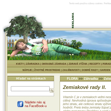
Tento web používa súbory cookies. Prehlia
KVETY
|
ZÁHRADKA
|
OKRASNÁ ZÁHRADA
|
ZDRAVÁ VÝŽIVA
|
RECEPTY
|
PORAD
NÁPOJE
|
ŽIVOTNÉ PROSTREDIE
|
ZAUJÍMAVOSTI
|
DOBRÉ RADY
|
GARDEN
Hľadať na stránkach
FLORA
>>
Záhradka
>>
Zele
Zemiakové rady II.
Vitamín C je v zemiakoch veľmi nest
citlivý. Nevhodná úprava spôsobuje
Nájdete nás aj
jeho stratu, ale celkovú stratu výživ
na FaceBook-u
hodnôt. Preto treba zemiaky šúpať 