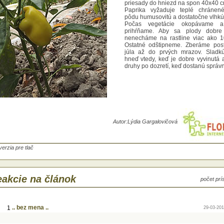
priesady do hniezd na spon 40x40 c
Paprika vyžaduje teplé chránené
pôdu humusovitú a dostatočne vlhkú
Počas vegetácie okopávame a
prihŕňame. Aby sa plody dobre v
nenecháme na rastline viac ako 1
Ostatné odštipneme. Zberáme pos
júla až do prvých mrazov. Sladk
hneď vtedy, keď je dobre vyvinutá a
druhy po dozretí, keď dostanú správn
Autor:
Lýdia Gargalovičová
 presádzaní v máji sadíme na záhon 1-2
esady do hniezd na spon 40x40 cm.
verzia pre tlač
rika vyžaduje teplé chránené miesto,
u humusovitú a dostatočne vlhkú.
čas vegetácie okopávame a mierne
hŕňame. Aby sa plody dobre vyvinuli,
akcie na článok
echáme na rastline viac ako 10 plodov.
počet pr
atné odštipneme. Zberáme postupne od
a až do prvých mrazov. Sladkú papriku
ď vtedy, keď je dobre vyvinutá a štipľavé
hy po dozretí, keď dostanú správnu farbu.
.. bez mena ..
1
29-03-201