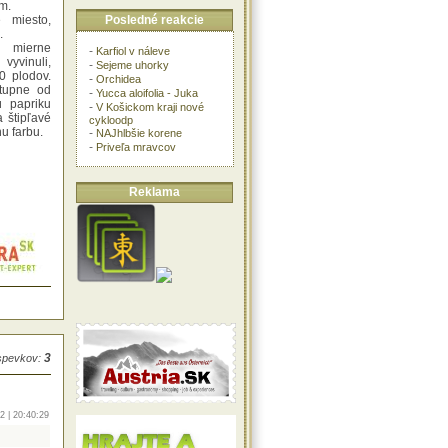
m.
Posledné reakcie
 miesto,
.
 mierne
-
Karfiol v náleve
yvinuli,
-
Sejeme uhorky
0 plodov.
-
Orchidea
tupne od
-
Yucca aloifolia - Juka
ú papriku
-
V Košickom kraji nové
 štipľavé
cykloodp
u farbu.
-
NAJhlbšie korene
-
Priveľa mravcov
Reklama
3
íspevkov:
2 | 20:40:29