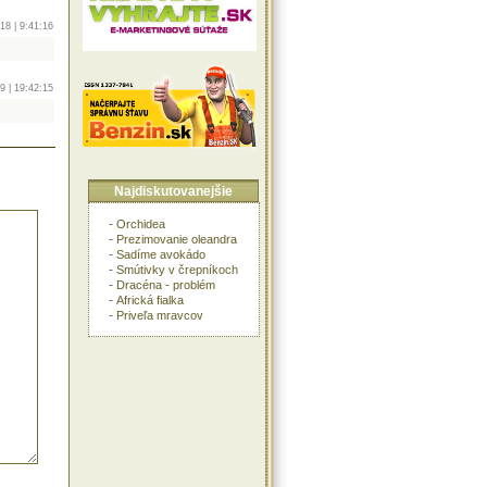
18 | 9:41:16
9 | 19:42:15
Najdiskutovanejšie
-
Orchidea
-
Prezimovanie oleandra
-
Sadíme avokádo
-
Smútivky v črepníkoch
-
Dracéna - problém
-
Africká fialka
-
Priveľa mravcov