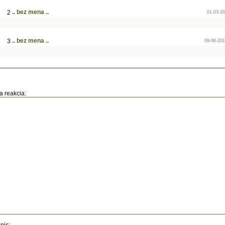
.. bez mena ..
2
01-03-20
.. bez mena ..
3
09-06-201
a reakcia: