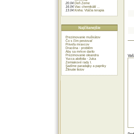
20.04.
Deň Zeme
16.04.
Viac chemikálií ...
13.04.
Kniha: Vtáčia terapia
Najčítanejšie
Prezimovanie muškátov
Čo s čím pestovať
Priveľa mravcov
Dracéna - problém
Aby sa mrkve darilo
Prezimovanie oleandra
Vaš
Yucca aloifolia - Juka
Zemiakové rady I.
Sadíme paradajky a papriky
Žltnutie listov