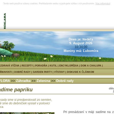
Tento web používa súbory cookies. Prehliadaním webu vyjadrujete súhlas s ich používaním.
Viac informácií
.
Priesady sme si predpestovali zo se
ktoré sme do debničiek vysiali v polo
marca.
Dnes je:
Nedeľa
9. August 2026
10:34:01
Meniny má: Ľubomíra
|
ZDRAVÁ VÝŽIVA
|
RECEPTY
|
PORADŇA
|
KUTIL
|
ENCYKLOPÉDIA
|
DOM A CHALUPA
JÍMAVOSTI
|
DOBRÉ RADY
|
GARDEN PARTY
|
VÝSTAVY
|
DISKUSIE K ČLÁNKOM
FLORA
>>
Záhradka
>>
Zelenina
>>
Dobré rady
díme papriku
dátu
esady sme si predpestovali zo semien,
é sme do debničiek vysiali v polovici
ca.
Pri presádzaní v máji sadíme na 