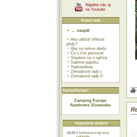
Nájdete nás aj
na Youtube
Dobré rady
... naspäť
Ako udržať vlhkosť
pôdy?
Aby sa mrkve darilo
Čo s čím pestovať
Staráme sa o rajčiny
Sadíme papriku
Topinambury
Zemiakové rady I.
Zemiakové rady II.
Pri
pri
PartnePartneri
Pap
pôd
Camping Europe
Po
pri
Autohome Slovensko
Re
nen
Ost
júl
hne
Naposledy pridané
dru
03.05.
V Košickom kraji nové
cykloodp