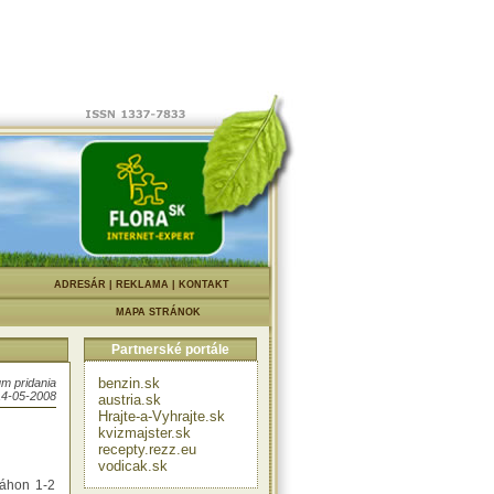
mien,
vici
|
ADRESÁR
|
REKLAMA
|
KONTAKT
MAPA STRÁNOK
Partnerské portále
benzin.sk
m pridania
14-05-2008
austria.sk
Hrajte-a-Vyhrajte.sk
kvizmajster.sk
recepty.rezz.eu
vodicak.sk
záhon 1-2