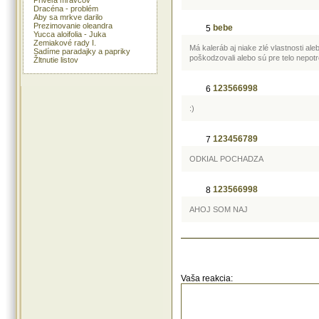
Kaleráb obsahuje dusičnany, pret
Dracéna - problém
druhýkrát nezohrievame.
Aby sa mrkve darilo
Prezimovanie oleandra
bebe
5
Yucca aloifolia - Juka
Zemiakové rady I.
Má kaleráb aj niake zlé vlastnosti al
Sadíme paradajky a papriky
poškodzovali alebo sú pre telo nepot
Žltnutie listov
123566998
6
:)
123456789
7
ODKIAL POCHADZA
123566998
8
AHOJ SOM NAJ
Vaša reakcia: