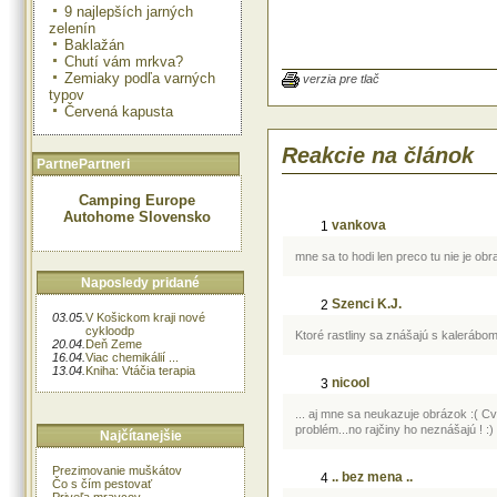
9 najlepších jarných
zelenín
Baklažán
Kaleráb počas rastovej fázy
Chutí vám mrkva?
hromadí minerálne látky a stopové 
Zemiaky podľa varných
náš organizmus pôsobí ako multi
verzia pre tlač
typov
kombinovaný preparát priamo z 
lekárne.
Červená kapusta
Kaleráb:
Reakcie na článok
PartnePartneri
spevňuje pokožku a vlasy
zabezpečuje energiu a vitalitu
Camping Europe
posilňuje imunitný systém, pom
Autohome Slovensko
predchádzať infekciám
vankova
1
zabezpečuje mentálnu sviežosť
koncentráciu
mne sa to hodi len preco tu nie je ob
podporuje bunkový metabolizmu
krvotvorbu
Naposledy pridané
stimuluje okysličenie a dýchani
Szenci K.J.
2
posilňuje srdce
03.05.
V Košickom kraji nové
zlepšuje náladu, pomáha prekon
cykloodp
Ktoré rastliny sa znášajú s kalerábo
má odvodňujúce účinky
20.04.
Deň Zeme
16.04.
Viac chemikálií ...
pomáha redukovať hmotnosť
13.04.
Kniha: Vtáčia terapia
nicool
3
Týždňová kalerábová kúra má bl
... aj mne sa neukazuje obrázok :( C
účinky na náš metabolizmus. Vý
problém...no rajčiny ho neznášajú ! :)
Najčítanejšie
kalerábu je, že ho vždy môžeme 
- surový a nastrúhaný, dusený a
Prezimovanie muškátov
prívarok, v zeleninovej polievke, 
.. bez mena ..
4
Čo s čím pestovať
môžeme ho aj odšťaviť a piť iba 
Priveľa mravcov