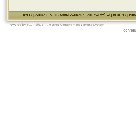
KVETY
|
ZÁHRADKA
|
OKRASNÁ ZÁHRADA
|
ZDRAVÁ VÝŽIVA
|
RECEPTY
|
POR
ochran