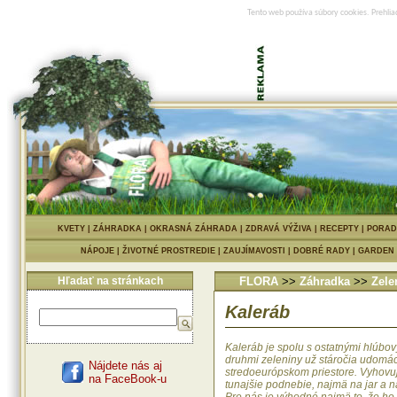
Tento web používa súbory cookies. Prehlia
KVETY
|
ZÁHRADKA
|
OKRASNÁ ZÁHRADA
|
ZDRAVÁ VÝŽIVA
|
RECEPTY
|
PORAD
NÁPOJE
|
ŽIVOTNÉ PROSTREDIE
|
ZAUJÍMAVOSTI
|
DOBRÉ RADY
|
GARDEN
Hľadať na stránkach
FLORA
>>
Záhradka
>>
Zele
Kaleráb
Kaleráb je spolu s ostatnými hlúbo
druhmi zeleniny už stáročia udomá
Nájdete nás aj
stredoeurópskom priestore. Vyhovu
na FaceBook-u
tunajšie podnebie, najmä na jar a n