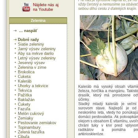
Pre nás je výhodné najmä to, že h
vždy čerstvý a nemusíme sa obávať
Nájdete nás aj
sebou dlhú cestu z ďalekých krajín.
na Youtube
Zelenina
... naspäť
Dobré rady
Siatie zeleniny
Jarný výsev zeleniny
Aby sa mrkve darilo
Letný výsev zeleniny
Jesenný výsev
Zelenina v zime
Brokolica
Cuketa
Kaleráb
Uhorky a tekvice
Kaleráb má vysoký obsah vitamí
Tekvica
železa, horčíka a mangánu. Takist
Pažítka
draslík, ktorý má prirodzene od
Baklažán
účinky.
Sladký mladý kaleráb je veľmi
Cukety
surovom stave. Najlepší je o
Fazuľa
neskorého leta, vtedy ho ponúkaj
Melón cukrový
domáci pestovatelia. Ak pokvapká
Zemiaky
olejom s obsahom E vitamínu, uvoľ
Pestovanie zemiakov
chráni tuky v krvi pred vplyvo
Topinambury
radikálov a pomáha pred
Zelená fazuľka
artérioskleróze.
Cibuľa