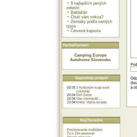
9 najlepších jarných
zelenín
Baklažán
Chutí vám mrkva?
Zemiaky podľa varných
typov
Červená kapusta
PartnePartneri
Camping Europe
Autohome Slovensko
Pod
Naposledy pridané
Odp
(be
a o
03.05.
V Košickom kraji nové
cykloodp
20.04.
Deň Zeme
16.04.
Viac chemikálií ...
13.04.
Kniha: Vtáčia terapia
Najčítanejšie
Prezimovanie muškátov
Čo s čím pestovať
Priveľa mravcov