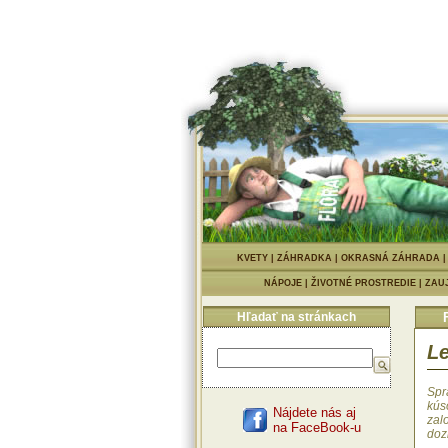
KVETY
|
ZÁHRADKA
|
OKRASNÁ ZÁHRADA
NÁPOJE
|
ŽIVOTNÉ PROSTREDIE
|
ZAU
Hľadať na stránkach
Le
Spr
kús
Nájdete nás aj
zal
na FaceBook-u
doz