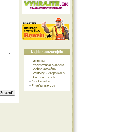
Najdiskutovanejšie
-
Orchidea
-
Prezimovanie oleandra
-
Sadíme avokádo
-
Smútivky v črepníkoch
-
Dracéna - problém
-
Africká fialka
-
Priveľa mravcov