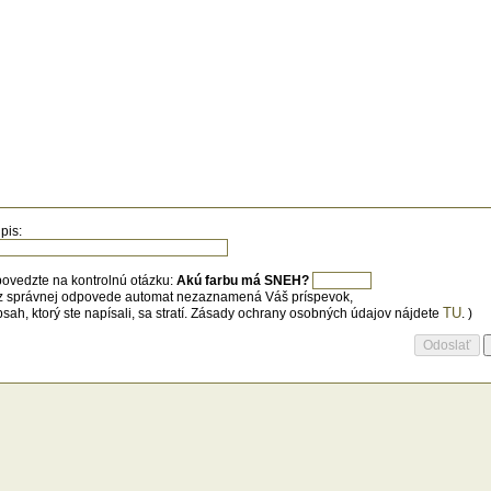
pis:
ovedzte na kontrolnú otázku:
Akú farbu má SNEH?
z správnej odpovede automat nezaznamená Váš príspevok,
TU
bsah, ktorý ste napísali, sa stratí. Zásady ochrany osobných údajov nájdete
. )