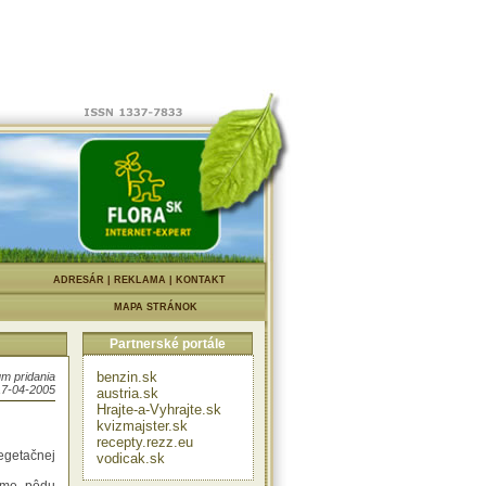
adom ani
nuje
hách, kde
ievaných
a, šalát,
postupy.
|
ADRESÁR
|
REKLAMA
|
KONTAKT
e sa pôda
k, vďaka
MAPA STRÁNOK
 koreňoch
obohacuje
Partnerské portále
o hrášku
oré sú na
benzin.sk
m pridania
kú alebo
17-04-2005
austria.sk
Hrajte-a-Vyhrajte.sk
kvizmajster.sk
recepty.rezz.eu
egetačnej
vodicak.sk