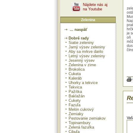
Nájdete nás aj
zel
na Youtube
ost
Mus
Zelenina
Nap
pra
hrč
... naspäť
je 
oň 
Dobré rady
môž
Siatie zeleniny
dus
Jarný výsev zeleniny
čín
Aby sa mrkve darilo
Letný výsev zeleniny
Jesenný výsev
Zelenina v zime
No 
Brokolica
dob
Cuketa
Ak 
Kaleráb
prih
Uhorky a tekvice
Opä
Tekvica
dlh
Pažítka
reď
zim
Baklažán
Re
lis
Cukety
ale
Fazuľa
str
Melón cukrový
ras
Zemiaky
dlh
Vaš
Pestovanie zemiakov
zim
Topinambury
zako
Zelená fazuľka
Cibuľa