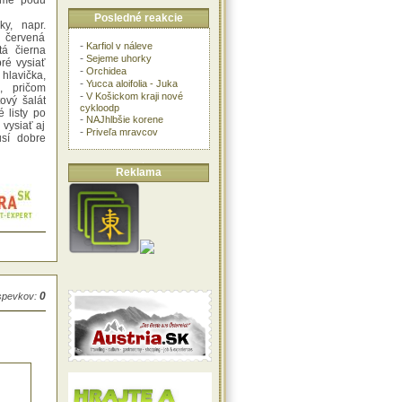
íme pôdu
Posledné reakcie
y, napr.
i červená
-
Karfiol v náleve
tá čierna
-
Sejeme uhorky
ré vysiať
-
Orchidea
 hlavička,
-
Yucca aloifolia - Juka
, pričom
-
V Košickom kraji nové
ový šalát
cykloodp
 listy po
-
NAJhlbšie korene
 vysiať aj
-
Priveľa mravcov
sí dobre
Reklama
0
íspevkov: