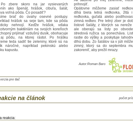
Ak sadíme po inej zelenine, mus
Po zbere skoro na jar vysievaných
prihnojiť.
enín ako špenát, hrášok, cibuľa, šalát,
Opätovne môžeme zasiať reďkovk
áva voľná pôda. Čo posadiť?
dlhá biela letná reďkovka, žltá 
íme brať do úvahy osevné postupy.
reďkovka, guľatá alebo podlhovas
ríklad hrášok sa seje tam, kde sa pôda
zimná reďkev. Pre letný zber je dob
kticky nehnojí. Keďže hrášok, vďaka
listové šaláty, z ktorých sa nereže
kotvorným baktériám na svojich koreňoch
ale oberajú sa listy po obvode
schopný prijímať vzdušný dusík, obohacuje
stredová ružica sa ponecháva. List
aj pôdu, na ktorej rástol. Po hrášku
rastie do výšky a poskytuje lahodné
eme teda sadiť tie zeleniny, ktoré sú na
dlhú dobu. Zo šalátov sa v júli môže
ík náročné, napríklad pekinskú alebo
zimný, ktorý sa do septembra mu
sku kapustu.
zakoreniť, aby prežil mrazy.
Autor:
Roman Baro
musíme brať do úvahy dĺžku vegetačnej
y.
sadíme po inej zelenine, musíme pôdu
nojiť.
verzia pre tlač
tovne môžeme zasiať reďkovky, napr.
á biela letná reďkovka, žltá i červená
kovka, guľatá alebo podlhovastá čierna
ná reďkev. Pre letný zber je dobré vysiať
akcie na článok
počet pr
tové šaláty, z ktorých sa nereže hlavička,
 oberajú sa listy po obvode, pričom
edová ružica sa ponecháva. Listový šalát
tie do výšky a poskytuje lahodné listy po
ú dobu. Zo šalátov sa v júli môže vysiať aj
a reakcia:
ný, ktorý sa do septembra musí dobre
reniť, aby prežil mrazy.