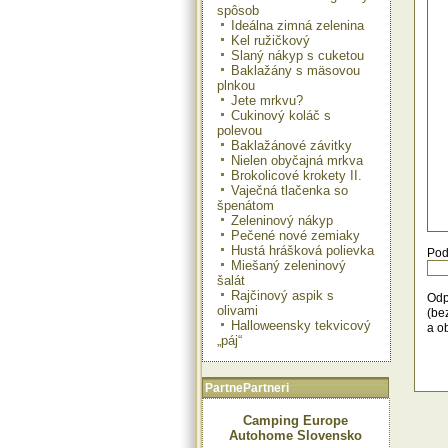
kor
spôsob
for
Ideálna zimná zelenina
zap
Kel ružičkový
Dob
Slaný nákyp s cuketou
Baklažány s mäsovou
plnkou
Jete mrkvu?
Cukinový koláč s
polevou
Baklažánové závitky
Nielen obyčajná mrkva
Brokolicové krokety II.
Vaječná tlačenka so
špenátom
Zeleninový nákyp
Pečené nové zemiaky
Hustá hrášková polievka
Pod
Miešaný zeleninový
šalát
Rajčinový aspik s
Odp
olivami
(be
Halloweensky tekvicový
a o
„páj“
PartnePartneri
Camping Europe
Autohome Slovensko