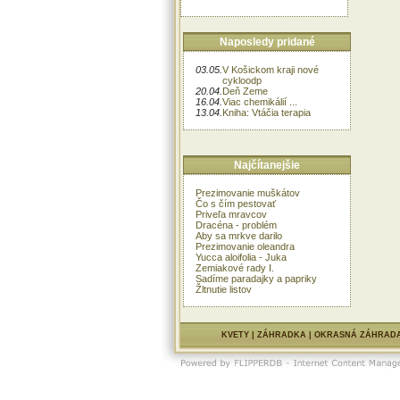
Naposledy pridané
03.05.
V Košickom kraji nové
cykloodp
20.04.
Deň Zeme
16.04.
Viac chemikálií ...
13.04.
Kniha: Vtáčia terapia
Najčítanejšie
Prezimovanie muškátov
Čo s čím pestovať
Priveľa mravcov
Dracéna - problém
Aby sa mrkve darilo
Prezimovanie oleandra
Yucca aloifolia - Juka
Zemiakové rady I.
Sadíme paradajky a papriky
Žltnutie listov
KVETY
|
ZÁHRADKA
|
OKRASNÁ ZÁHRAD