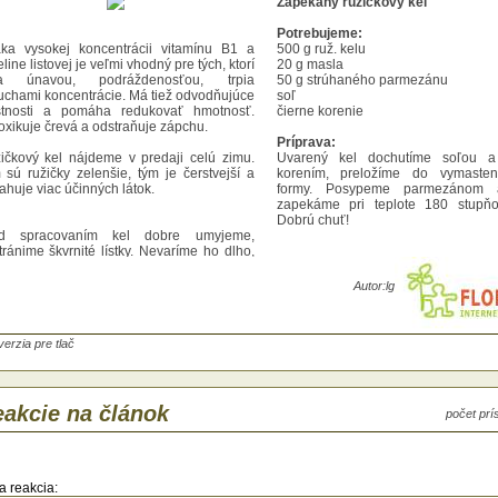
Zapekaný ružičkový kel
Potrebujeme:
ka vysokej koncentrácii vitamínu B1 a
500 g ruž. kelu
line listovej je veľmi vhodný pre tých, ktorí
20 g masla
ia únavou, podráždenosťou, trpia
50 g strúhaného parmezánu
uchami koncentrácie. Má tiež odvodňujúce
soľ
stnosti a pomáha redukovať hmotnosť.
čierne korenie
oxikuje črevá a odstraňuje zápchu.
Príprava:
ičkový kel nájdeme v predaji celú zimu.
Uvarený kel dochutíme soľou a
 sú ružičky zelenšie, tým je čerstvejší a
korením, preložíme do vymasten
ahuje viac účinných látok.
formy. Posypeme parmezánom 
zapekáme pri teplote 180 stupňo
Dobrú chuť!
d spracovaním kel dobre umyjeme,
tránime škvrnité lístky. Nevaríme ho dlho,
 sme nepoškodili vitamíny, ktoré obsahuje.
al by ostať rozvarený a mazľavý.
Autor:
lg
kúšajte:
ekaný ružičkový kel
verzia pre tlač
rebujeme:
g ruž. kelu
g masla
g strúhaného parmezánu
akcie na článok
počet pr
rne korenie
prava:
rený kel dochutíme soľou a čiernym
a reakcia: