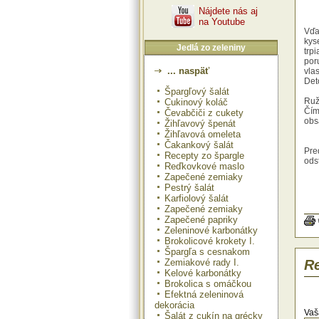
Nájdete nás aj
na Youtube
Vďa
kyse
Jedlá zo zeleniny
trp
por
... naspäť
vla
Det
Špargľový šalát
Ruž
Cukinový koláč
Čím
Čevabčiči z cukety
obs
Žihľavový špenát
Žihľavová omeleta
Čakankový šalát
Pre
Recepty zo špargle
ods
Reďkovkové maslo
aby
Zapečené zemiaky
Nem
Pestrý šalát
Karfiolový šalát
Vys
Zapečené zemiaky
Zap
Zapečené papriky
Zeleninové karbonátky
Pot
Brokolicové krokety I.
500 
20 
Špargľa s cesnakom
50 
Zemiakové rady I.
Re
soľ
Kelové karbonátky
čie
Brokolica s omáčkou
Efektná zeleninová
Prí
dekorácia
Uva
Vaš
Šalát z cukín na grécky