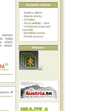
Posledné reakcie
-
Karfiol v náleve
-
Sejeme uhorky
-
Orchidea
-
Yucca aloifolia - Juka
-
V Košickom kraji nové
cykloodp
-
NAJhlbšie korene
 čiernym
-
Priveľa mravcov
ej malej
a chvíľu
v celzia.
Reklama
0
íspevkov: