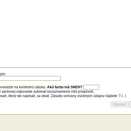
ením, preložíme do vymastenej malej
my. Posypeme parmezánom a chvíľu
ekáme pri teplote 180 stupňov celzia.
rú chuť!
pis:
ovedzte na kontrolnú otázku:
Akú farbu má SNEH?
z správnej odpovede automat nezaznamená Váš príspevok,
TU
bsah, ktorý ste napísali, sa stratí. Zásady ochrany osobných údajov nájdete
. )