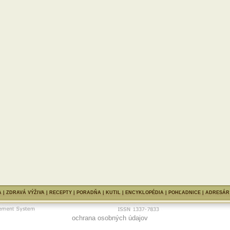
A
|
ZDRAVÁ VÝŽIVA
|
RECEPTY
|
PORADŇA
|
KUTIL
|
ENCYKLOPÉDIA
| POHĽADNICE |
ADRESÁR
ochrana osobných údajov