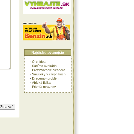
Najdiskutovanejšie
-
Orchidea
-
Sadíme avokádo
-
Prezimovanie oleandra
-
Smútivky v črepníkoch
-
Dracéna - problém
-
Africká fialka
-
Priveľa mravcov