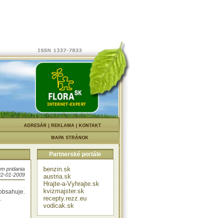
čomu
rojom
mínu B1 a
ých, ktorí
u, trpia
vodňujúce
motnosť.
|
ADRESÁR
|
REKLAMA
|
KONTAKT
u.
MAPA STRÁNOK
elú zimu.
stvejší a
Partnerské portále
benzin.sk
m pridania
22-01-2009
austria.sk
umyjeme,
Hrajte-a-Vyhrajte.sk
e ho dlho,
kvizmajster.sk
 obsahuje.
recepty.rezz.eu
.
vodicak.sk