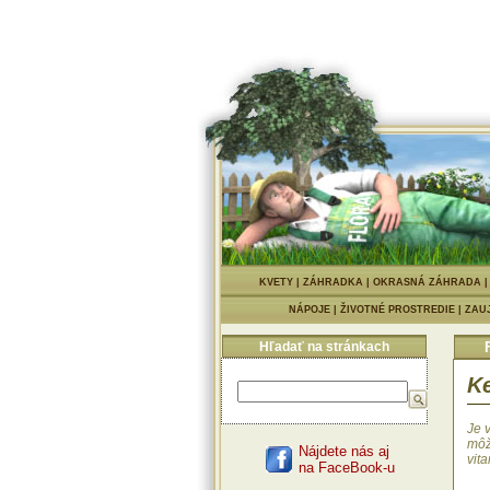
KVETY
|
ZÁHRADKA
|
OKRASNÁ ZÁHRADA
NÁPOJE
|
ŽIVOTNÉ PROSTREDIE
|
ZAU
Hľadať na stránkach
Ke
Je 
môž
Nájdete nás aj
vit
na FaceBook-u