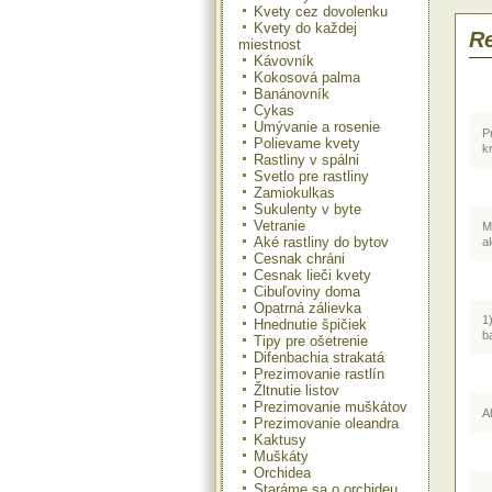
Kvety cez dovolenku
bat
kve
Kvety do každej
Re
mie
miestnost
pod
Kávovník
Kokosová palma
Banánovník
Cykas
Umývanie a rosenie
P
Polievame kvety
k
Rastliny v spálni
Svetlo pre rastliny
Zamiokulkas
Sukulenty v byte
Vetranie
M
Aké rastliny do bytov
a
Cesnak chráni
Cesnak lieči kvety
Cibuľoviny doma
Opatrná zálievka
1
Hnednutie špičiek
ba
Tipy pre ošetrenie
Difenbachia strakatá
Prezimovanie rastlín
Žltnutie listov
Prezimovanie muškátov
A
Prezimovanie oleandra
Kaktusy
Muškáty
Orchidea
Staráme sa o orchideu