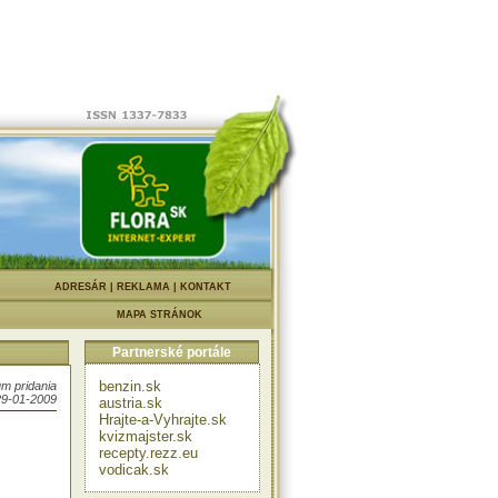
nej hľúzy
navá
yt.
|
ADRESÁR
|
REKLAMA
|
KONTAKT
MAPA STRÁNOK
u ponoriť
 v nádobe
Partnerské portále
 tretiny.
klíčkov v
smerovať
benzin.sk
m pridania
29-01-2009
austria.sk
Hrajte-a-Vyhrajte.sk
kvizmajster.sk
recepty.rezz.eu
vodicak.sk