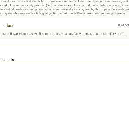
amocila som zemiak do vody tym istym koncom ako na fotke a ked prisla mama hovori,,ved
aopak'.A mama ma vzdy pravdu:-)Ved na tom sirsom konci je este vidiet,kde mu odrezali po
isty a odtial predsa musia vyrasit aj tie nove,nie?Podla mna by mal byt tym spicom vo vode,po
m aj ine fotky na googli a boli aj tak,aj tak.Tak ako teda?Viete niekto rozriesit moju dilemu?
lusi
11
11-03-201
reba počúvať mamu, asi vie čo hovori, tak ako aj obyčajný zemiak, musí mať klíčky hore...
a reakcia: