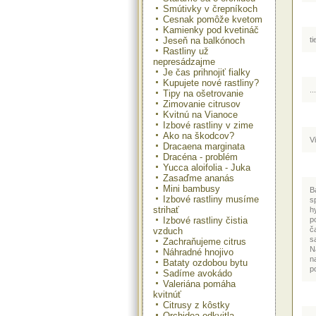
Smútivky v črepníkoch
Cesnak pomôže kvetom
Kamienky pod kvetináč
Jeseň na balkónoch
t
Rastliny už
nepresádzajme
Je čas prihnojiť fialky
Kupujete nové rastliny?
..
Tipy na ošetrovanie
Zimovanie citrusov
Kvitnú na Vianoce
Izbové rastliny v zime
Ako na škodcov?
V
Dracaena marginata
Dracéna - problém
Yucca aloifolia - Juka
Zasaďme ananás
Mini bambusy
B
Izbové rastliny musíme
s
strihať
h
Izbové rastliny čistia
p
č
vzduch
s
Zachraňujeme citrus
N
Náhradné hnojivo
n
Bataty ozdobou bytu
po
Sadíme avokádo
Valeriána pomáha
kvitnúť
Citrusy z kôstky
Orchidea odkvitla