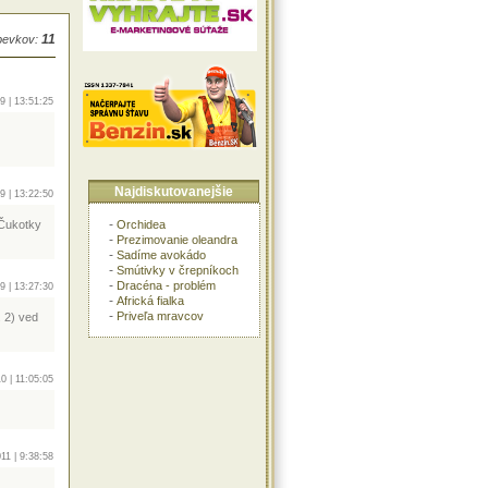
11
spevkov:
9 | 13:51:25
Najdiskutovanejšie
9 | 13:22:50
-
Orchidea
 Čukotky
-
Prezimovanie oleandra
-
Sadíme avokádo
-
Smútivky v črepníkoch
-
Dracéna - problém
9 | 13:27:30
-
Africká fialka
-
Priveľa mravcov
. 2) ved
0 | 11:05:05
11 | 9:38:58