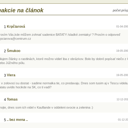
aty vyrastať výhonky, hľúzu zasadíme do
tináča. Kvetináč dáme na teplé a svetlé
akcie na článok
počet prí
sto. Rastlinku primerane zalievame. Keď
rastie, nesmieme zabudnúť na jej oporu.
Krpčiarová
1
01-04-200
rosím Vás,kde môžem zohnať sadenice BATATY /sladké zemiaky/ ? Prosím o odpoveď
rpciarova@centrum.cz
Šmukoo
2
19-05-200
ilujem články o rastlinách, ktoré možno vidieť iba z obrázkov. Bolo by dobré popísať niečo z
lebo Júžného pólu.
Viera
3
19-05-200
) v zelovoci su dostat - sadime normalka tie, co predavaju. Dnes som tusim aj v Tescu videla
tatu uvidis hocikde na SK, co ti vadi?
Tomas
4
12-12-201
hojte, dnes som ich videl v Kauflande v oddeleni ovocie a zelenina :)
.. bez mena ..
5
01-12-20