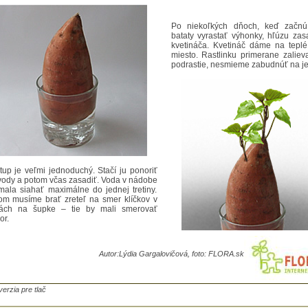
Po niekoľkých dňoch, keď začnú
bataty vyrastať výhonky, hľúzu za
kvetináča. Kvetináč dáme na teplé
miesto. Rastlinku primerane zalie
podrastie, nesmieme zabudnúť na je
tup je veľmi jednoduchý. Stačí ju ponoriť
vody a potom včas zasadiť. Voda v nádobe
mala siahať maximálne do jednej tretiny.
tom musíme brať zreteľ na smer klíčkov v
ách na šupke – tie by mali smerovať
or.
Autor:
Lýdia Gargalovičová, foto: FLORA.sk
verzia pre tlač
niekoľkých dňoch, keď začnú z očiek