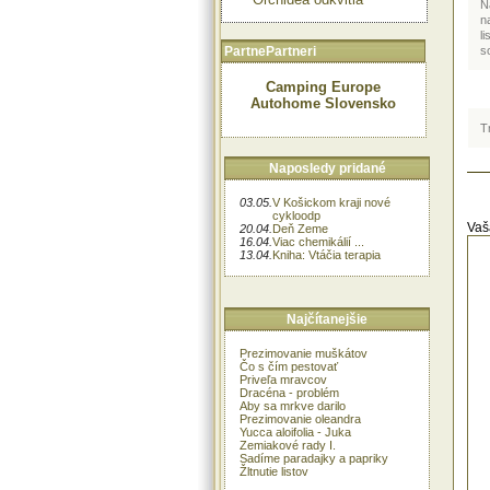
N
n
l
PartnePartneri
so
Camping Europe
Autohome Slovensko
T
Naposledy pridané
03.05.
V Košickom kraji nové
cykloodp
Vaš
20.04.
Deň Zeme
16.04.
Viac chemikálií ...
13.04.
Kniha: Vtáčia terapia
Najčítanejšie
Prezimovanie muškátov
Čo s čím pestovať
Priveľa mravcov
Dracéna - problém
Aby sa mrkve darilo
Prezimovanie oleandra
Yucca aloifolia - Juka
Zemiakové rady I.
Sadíme paradajky a papriky
Žltnutie listov