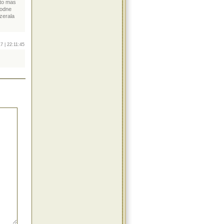
 to mas
vodne
zerala
7 | 22:11:45