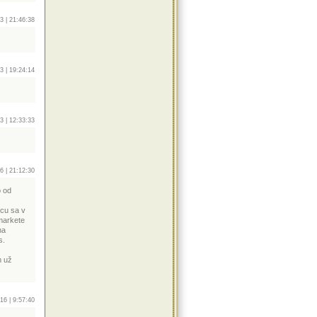
3 | 21:46:38
3 | 19:24:14
3 | 12:33:33
6 | 21:12:30
o od
cu sa v
rmarkete
na
s.
m už
16 | 9:57:40