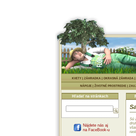
KVETY
|
ZÁHRADKA
|
OKRASNÁ ZÁHRADA
NÁPOJE
|
ŽIVOTNÉ PROSTREDIE
|
ZAU
Hľadať na stránkach
Sa
Sú 
dru
Nájdete nás aj
vša
na FaceBook-u
rast