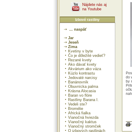
Nájdete nás aj
na Youtube
Izbové rastliny
... naspäť
Jar
Jeseň
Zima
Kvetiny v byte
Čo je dôležité vedieť?
Rezané kvety
Ako dávať kvety
Akvárium ako váza
Kúzlo kontrastu
Pos
do 
Jedovaté narcisy
by 
Banánovník
Pri
Obuvnícka palma
očk
Krásna Alocasia
nah
Baran vo flóre
Rastliny Barana I.
Vedeli ste?
Bromélie
Africká fialka
Vianočná hviezda
Vianočný kaktus
Vianočný stromček
O izbových rastlinách
Po 