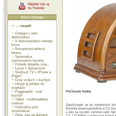
Nájdete nás aj
na Youtube
Dom a Chalupa
... naspäť
Chalupa s retro
elektronikou
V drevostavbách netreba
klímu
Romantická tehlová
terasa
Sprievodca
zazimovaním bazéna
Pohárik dobrého vína...
Luxus v domácnosti
Sledovať TV v iPhone a
iPade?
Čistý vzduch v kuchyni
Umyje aj poháre na
stopkách
Poggenpohl - svet
Počúvanie hudby
kuchýň
Tablet - multimediálne
centrum
Započúvajte sa do malebných tón
Grilovačka pod
Novinka disponujerádiom a CD mec
stromčekom
a ako sa na retro výrobok patrí, 
Zima, čas na domáce
CD, CD-R/RW a podporuje formát M