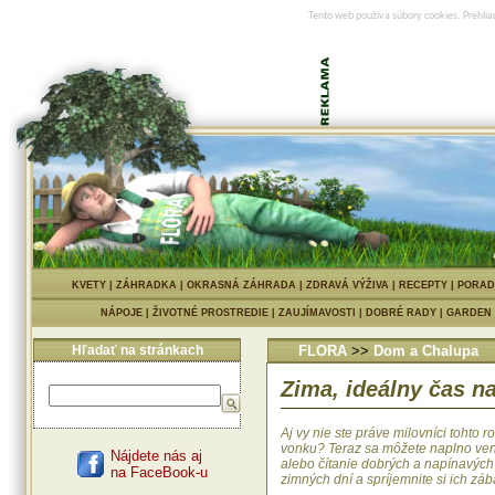
Tento web používa súbory cookies. Prehlia
KVETY
|
ZÁHRADKA
|
OKRASNÁ ZÁHRADA
|
ZDRAVÁ VÝŽIVA
|
RECEPTY
|
PORAD
NÁPOJE
|
ŽIVOTNÉ PROSTREDIE
|
ZAUJÍMAVOSTI
|
DOBRÉ RADY
|
GARDEN
Hľadať na stránkach
FLORA
>>
Dom a Chalupa
Zima, ideálny čas n
Aj vy nie ste práve milovníci tohto 
vonku? Teraz sa môžete naplno ven
Nájdete nás aj
alebo čítanie dobrých a napínavých
na FaceBook-u
zimných dní a spríjemnite si ich zá