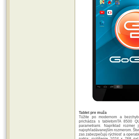
Tablet pre muža
Túžite po modernom a bezchyb
prichádza s tabletomTA 8500 QU
parametrami. Napríklad rozmer 
najvyhľadávanejším rozmerom. Štvo
zas zabezpečujú rýchlosť a operabil
patria: rozlíšenie 1024 x 768 p