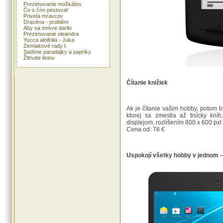
Prezimovanie muškátov
Čo s čím pestovať
Priveľa mravcov
Dracéna - problém
Aby sa mrkve darilo
Prezimovanie oleandra
Yucca aloifolia - Juka
Zemiakové rady I.
Sadíme paradajky a papriky
Žltnutie listov
Čítanie knižiek
Ak je čítanie vašim hobby, potom
ktorej sa zmestia až tisícky kní
displejom, rozlíšením 800 x 600 pxl
Cena od: 76 €
Uspokojí všetky hobby v jednom –