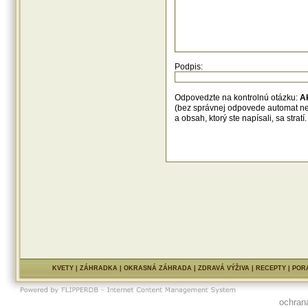
Podpis:
Odpovedzte na kontrolnú otázku:
A
(bez správnej odpovede automat n
a obsah, ktorý ste napísali, sa str
KVETY
|
ZÁHRADKA
|
OKRASNÁ ZÁHRADA
|
ZDRAVÁ VÝŽIVA
|
RECEPTY
|
POR
ochran