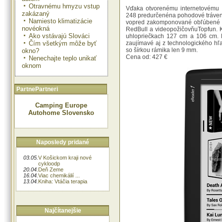
Otravnému hmyzu vstup
Vďaka otvorenému internetovému
zakázaný
248 predurčenéna pohodové tráveni
Namiesto klimatizácie
vopred zakomponované obľúbené ap
novéokná
RedBull a videopožičovňuTopfun. K
Ako vstávajú Slováci
uhlopriečkach 127 cm a 106 cm. M
Čím všetkým môže byť
zaujímavé aj z technologického hľ
so šírkou rámika len 9 mm.
okno?
Cena od: 427 €
Nenechajte teplo unikať
oknom
PartnePartneri
Camping Europe
Autohome Slovensko
Naposledy pridané
03.05.
V Košickom kraji nové
cykloodp
20.04.
Deň Zeme
16.04.
Viac chemikálií ...
13.04.
Kniha: Vtáčia terapia
Najčítanejšie