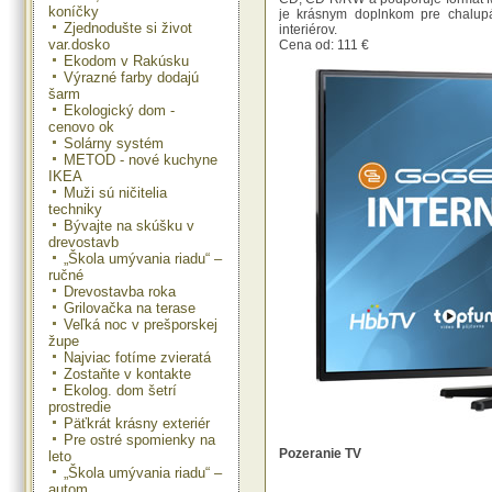
koníčky
je krásnym doplnkom pre chalupár
Zjednodušte si život
interiérov.
var.dosko
Cena od: 111 €
Ekodom v Rakúsku
Výrazné farby dodajú
šarm
Ekologický dom -
cenovo ok
Solárny systém
METOD - nové kuchyne
IKEA
Muži sú ničitelia
techniky
Bývajte na skúšku v
drevostavb
„Škola umývania riadu“ –
ručné
Drevostavba roka
Grilovačka na terase
Veľká noc v prešporskej
župe
Najviac fotíme zvieratá
Zostaňte v kontakte
Ekolog. dom šetrí
prostredie
Päťkrát krásny exteriér
Pre ostré spomienky na
Pozeranie TV
leto
„Škola umývania riadu“ –
autom