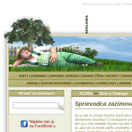
Tento web používa súbory cookies. Prehlia
KVETY
|
ZÁHRADKA
|
OKRASNÁ ZÁHRADA
|
ZDRAVÁ VÝŽIVA
|
RECEPTY
|
PORAD
NÁPOJE
|
ŽIVOTNÉ PROSTREDIE
|
ZAUJÍMAVOSTI
|
DOBRÉ RADY
|
GARDEN
Hľadať na stránkach
FLORA
>>
Dom a Chalupa
Sprievodca zazimov
Aj vy ste si užívali horúce letné dni 
domáceho bazéna? S nástupom chl
Nájdete nás aj
dní sa s ním budete musieť na čas r
na FaceBook-u
to, aby ste si mohli vášho vodného 