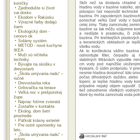
Skôr než sa dostavia chladné dn
koníčky
hladinu vody v bazéne natoľko, ab
Zjednodušte si život
plávajúci ľad neporušil technické
var.dosko
bazéna. Pri zapustených bazénoc
Ekodom v Rakúsku
ponechať veľkú časť vody v baz
Výrazné farby dodajú
celej zimy. Tlaky zamrznutej zemin
šarm
bazéne sa tak môžu vzájomne ko
Ekologický dom -
a nedôjde k prasknutiu, či zrút
cenovo ok
bazéna. Pri krehkejších plastovýc
Solárny systém
a keramických obkladoch je lepši
METOD - nové kuchyne
všetku vodu.
IKEA
Ak to konštrukcia vášho bazéna 
Muži sú ničitelia
odmontujte filter, čerpadlo aj r
techniky
stabilných filtráciách vypustite m
Bývajte na skúšku v
cm vody pod najnižšie uloženými
tryskami, či ústím protiprúdu. V pr
drevostavb
nesmie hladina dosiahnuť túto úro
„Škola umývania riadu“ –
počas dlhodobých dažďov, alebo 
ručné
topení, je lepšie hladinu vody kon
Drevostavba roka
prípadne nejaký objem vypustiť. D
Grilovačka na terase
tiež odvodnenie všetkých vodných
Veľká noc v prešporskej
ktoré by mohla zamrznutá voda potr
župe
Najviac fotíme zvieratá
Zostaňte v kontakte
Ekolog. dom šetrí
prostredie
Pri bazénoch s fóliou, tzv. li
Päťkrát krásny exteriér
vypúšťajú približne 2/3 objem
Pre ostré spomienky na
zachoval dostatočný tlak nutný n
leto
fólie, a zostala pritom dostatočná
dažďovú vodu.
„Škola umývania riadu“ –
verzia pre tlač
autom