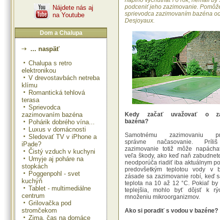
naplno vychutnať i o rok, nemali by 
podceniť jeho zazimovanie. Pomôž
Nájdete nás aj
sprievodca zazimovaním bazéna o
na Youtube
Desjoyaux.
Dom a Chalupa
... naspäť
Chalupa s retro
elektronikou
V drevostavbách netreba
klímu
Romantická tehlová
terasa
Sprievodca
zazimovaním bazéna
Kedy začať uvažovať o za
bazéna?
Pohárik dobrého vína...
Luxus v domácnosti
Samotnému zazimovaniu pr
Sledovať TV v iPhone a
správne načasovanie. Príli
iPade?
zazimovanie totiž môže napácha
Čistý vzduch v kuchyni
veľa škody, ako keď naň zabudnete
Umyje aj poháre na
neodporúča riadiť iba aktuálnym po
stopkách
predovšetkým teplotou vody v 
Poggenpohl - svet
zásade sa zazimovanie robí, keď sa
kuchýň
teplota na 10 až 12 °C. Pokiaľ by
Tablet - multimediálne
teplejšia, mohlo byť dôjsť k rý
centrum
množeniu mikroorganizmov.
Grilovačka pod
stromčekom
Ako si poradiť s vodou v bazéne?
Zima, čas na domáce